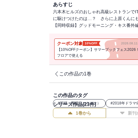
あらすじ
六本木ヒルズのおしゃれ高級レストランでI
に駆けつけたのは…？ さらに上原くんに
【同時収録】グッドモーニング・キス番外編／I 
クーポン対象
10%OFF
2026.08.
【10%OFFクーポン】サマーブックフェス2026
フロアで使える
この作品の1巻
この作品のタグ
#
同棲・同居（コミック）
#
2018年ドラマ
シリーズ作品(
23
件)
1巻から
新刊