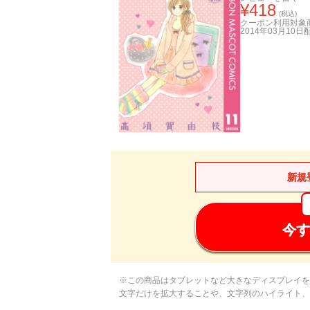
¥
418
(税込)
クーポン利用対象
2014年03月10日
新規
今す
※この商品はタブレットなど大きなディスプレイを
文字だけを拡大することや、文字列のハイライト、