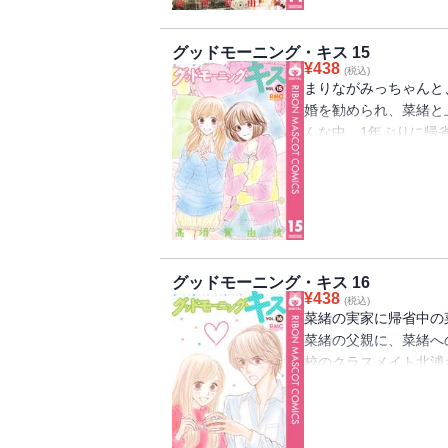
グッドモーニング・キス 15
¥
438
(税込)
まりながみっちゃんと
婚を勧められ、菜緒と
んな中、1年ぶりに帰
み・大ちゃんも登場し
ニング・コール」撮影レポ
グッドモーニング・キス 16
¥
438
(税込)
菜緒の実家に帰省中の
菜緒の父親に、菜緒へ
校のクラスメイト北浦
時収録】グッドモーニ