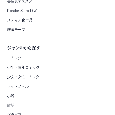
書店員オススメ
Reader Store 限定
メディア化作品
厳選テーマ
ジャンルから探す
コミック
少年・青年コミック
少女・女性コミック
ライトノベル
小説
雑誌
グラビア