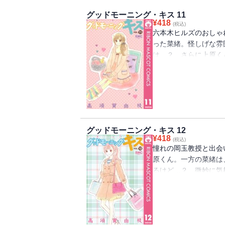
グッドモーニング・キス 11
¥
418
(税込)
六本木ヒルズのおしゃ
った菜緒。怪しげな雰
は…？ さらに上原く
活を描いた番外編も収
ス番外編／I LOVE SHO
グッドモーニング・キス 12
¥
418
(税込)
憧れの岡玉教授と出会
原くん。一方の菜緒は
るけど…？ 微妙に気
録】I LOVE SHOPPIN