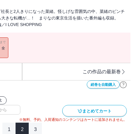
T社長と2人きりになった菜緒。怪しげな雰囲気の中、菜緒のピンチ
も大きな転機が…！ まりなの東京生活を描いた番外編も収録。
LOVE SHOPPING
11まで
！全
この作品の最新巻
続巻を自動購入
化
から
まとめてカート
※無料、予約、入荷通知のコンテンツはカートに追加されません。
1
2
3