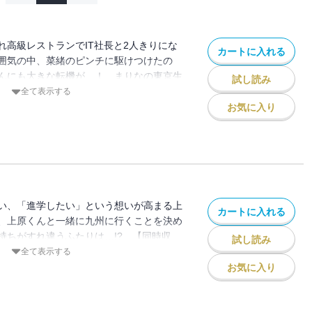
れ高級レストランでIT社長と2人きりにな
カートに入れる
囲気の中、菜緒のピンチに駆けつけたの
んにも大きな転機が…！ まりなの東京生
試し読み
録。 【同時収録】グッドモーニング・キ
全て表示する
PPING
お気に入り
い、「進学したい」という想いが高まる上
カートに入れる
、上原くんと一緒に九州に行くことを決め
持ちがすれ違うふたりは…!? 【同時収
試し読み
G
全て表示する
お気に入り