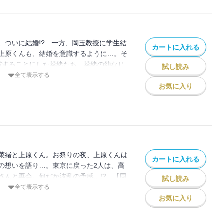
、ついに結婚!? 一方、岡玉教授に学生結
カートに入れる
上原くんも、結婚を意識するように…。そ
省することにした菜緒たち。菜緒の幼なじ
試し読み
て…!? 【同時収録】ドラマ「グッドモー
全て表示する
マンガ／I LOVE SHOPPING
お気に入り
菜緒と上原くん。お祭りの夜、上原くんは
カートに入れる
の想いを語り…。東京に戻った2人は、高
さんと再会。何だか波乱の予感…!? 【同
試し読み
ング・キス 番外編
全て表示する
お気に入り