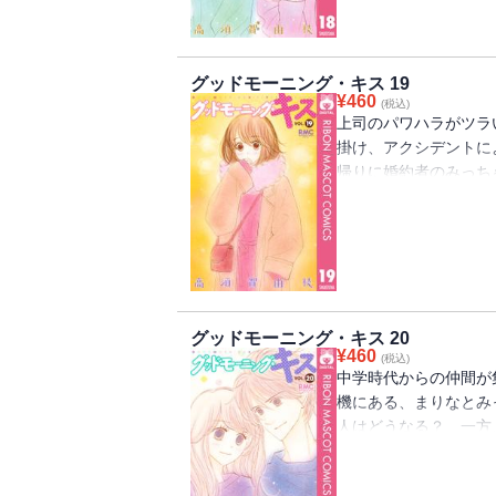
グッドモーニング・キス 19
¥
460
(税込)
上司のパワハラがツラ
掛け、アクシデントに
帰りに婚約者のみっち
関係に大きな亀裂が…
グッドモーニング・キス 20
¥
460
(税込)
中学時代からの仲間が
機にある、まりなとみ
人はどうなる？ 一方
ーティーに行くことに