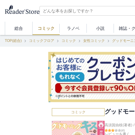
総合
コミック
ラノベ
小説
雑誌・
TOP(総合)
コミックフロア
コミック
女性コミック
グッドモーニ
グッドモー
コミック
高須賀由枝(著者)
/
(
4
)
レビューを書く