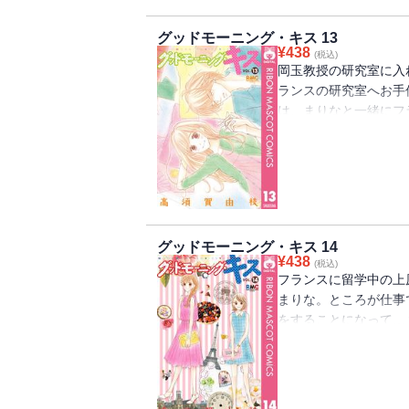
グッドモーニング・キス 13
¥
438
(税込)
岡玉教授の研究室に入
ランスの研究室へお手
は、まりなと一緒にフ
録】I LOVE SHOPPIN
グッドモーニング・キス 14
¥
438
(税込)
フランスに留学中の上
まりな。ところが仕事
をすることになって…？
録】I LOVE SHOPPIN