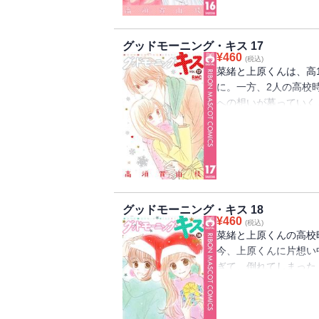
グッドモーニング・キス 17
¥
460
(税込)
菜緒と上原くんは、高
に。一方、2人の高校
への想いが募っていく
ど…!? 【同時収録】
campus days」レポ
グッドモーニング・キス 18
¥
460
(税込)
菜緒と上原くんの高校
今、上原くんに片想い
ぎて、倒れてしまった
がケンカ…!?