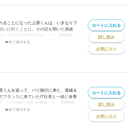
れることになった上原くんは、いきなりフ
カートに入れる
伝いに行くことに。その話を聞いた菜緒
ランス旅行を計画するが…？ 【同時収
試し読み
G
全て表示する
お気に入り
原くんを追って、パリ旅行に来た、菜緒＆
カートに入れる
でフランスに来ていたIT社長と一緒に食事
 “パリ編”に波乱の予感…!? 【同時収
試し読み
G
全て表示する
お気に入り