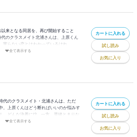
1以来となる同居を、再び開始すること
カートに入れる
時代のクラスメイト北浦さんは、上原くん
。実らない恋とはわかっているけれ
試し読み
ドラマ「グッドモーニング・コール our
全て表示する
ート
お気に入り
時代のクラスメイト・北浦さんは、ただ
カートに入れる
中。上原くんはどう断ればいいのか悩みす
！ どんな決着に!? 一方、菜緒とまりな
試し読み
全て表示する
お気に入り