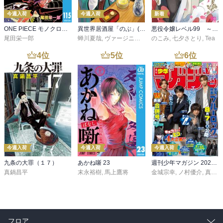
今週入荷
今週入荷
新着
ONE PIECE モノクロ版 115
異世界居酒屋「のぶ」(22)
悪役令嬢レベル99 ～私は裏ボスですが魔王ではありません～ その６
尾田栄一郎
蝉川夏哉
,
ヴァージニア二等兵
のこみ
,
転
,
七夕さとり
,
Tea
4
位
5
位
6
位
今週入荷
今週入荷
今週入荷
九条の大罪（１７）
あかね噺 23
週刊少年マガジン 2026年36・37号[2026年8月5日発売]
真鍋昌平
末永裕樹
,
馬上鷹将
金城宗幸
,
ノ村優介
,
真島ヒロ
フロア