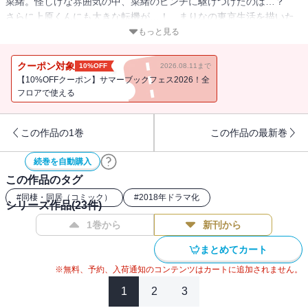
菜緒。怪しげな雰囲気の中、菜緒のピンチに駆けつけたのは…？
さらに上原くんにも大きな転機が…！ まりなの東京生活を描いた
番外編も収録。 【同時収録】グッドモーニング・キス番外編／I
もっと見る
LOVE SHOPPING
クーポン対象
10%OFF
2026.08.11まで
【10%OFFクーポン】サマーブックフェス2026！全
フロアで使える
この作品の1巻
この作品の最新巻
続巻を自動購入
この作品のタグ
#
同棲・同居（コミック）
#
2018年ドラマ化
シリーズ作品(
23
件)
1巻から
新刊から
まとめてカート
※無料、予約、入荷通知のコンテンツはカートに追加されません。
1
2
3