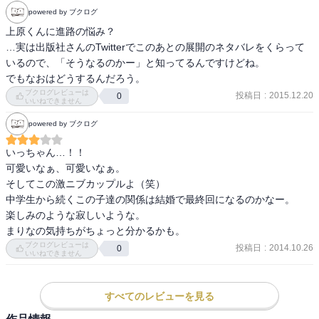
powered by ブクログ
上原くんに進路の悩み？

…実は出版社さんのTwitterでこのあとの展開のネタバレをくらって
いるので、「そうなるのかー」と知ってるんですけどね。

でもなおはどうするんだろう。
ブクログレビューは
投稿日
:
2015.12.20
0
いいねできません
powered by ブクログ
いっちゃん…！！

可愛いなぁ、可愛いなぁ。

そしてこの激ニブカップルよ（笑）

中学生から続くこの子達の関係は結婚で最終回になるのかなー。

楽しみのような寂しいような。

まりなの気持ちがちょっと分かるかも。
ブクログレビューは
投稿日
:
2014.10.26
0
いいねできません
すべてのレビューを見る