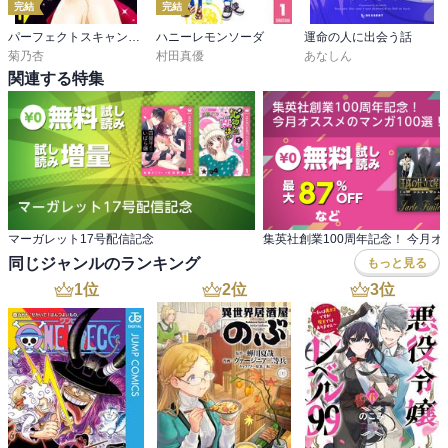
完結
完結
パーフェクトスキャンダル
ハニーレモンソーダ
運命の人に出会う話
菊乃杏
村田真優
あなしん
関連する特集
マーガレット17号配信記念
同じジャンルのランキング
もっと見る
1
位
2
位
3
位