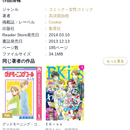
作品情報
ジャンル
:
コミック
-
女性コミック
著者
:
高須賀由枝
掲載誌・レーベル
:
Cookie
出版社
:
集英社
Reader Store発売日
:
2014.03.10
書誌発売日
:
2013.12.13
ページ数
:
185ページ
ファイルサイズ
:
34.1MB
同じ著者の作品
もっと見る
完結
グッドモーニング・コール RMCオリジナル
ＥＫｉｓｓ
高須賀由枝
藤沢もやし
,
伊藤理佐
,
柴なつみ
,
二ノ宮知子
,
藤あさひ