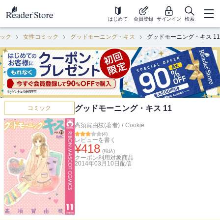
はじめて
会員登録
サインイン
検索
ック
女性コミック
グッドモーニング・キス
グッドモーニング・キス 11
グッドモーニング・キス 11
コミック
高須賀由枝(著者)
/
Cookie
(
4
)
レビューを書く
¥
418
(税込)
クーポン利用対象商品
2014年03月10日
配信