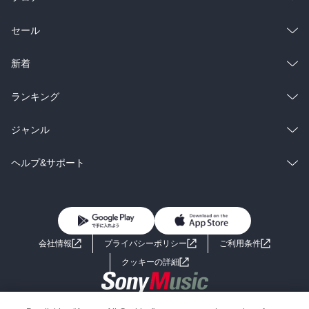
総合
コミック
セール
ラノベ
小説
総合
コミック
新着
雑誌・グラビア
ビジネス・実用
ラノベ
小説
総合
コミック
ランキング
BL・TL
雑誌・グラビア
ビジネス・実用
ラノベ
小説
総合
コミック
ジャンル
BL・TL
雑誌・グラビア
ビジネス・実用
ラノベ
小説
コミック
男性コミック
ヘルプ&サポート
BL・TL
雑誌・グラビア
ビジネス・実用
女性コミック
コミック誌
初めての方へ
ヘルプ
BL・TL
ライトノベル
男子向けラノベ
よくあるご質問
お問い合わせ
会社情報
プライバシーポリシー
ご利用条件
女子向けラノベ
小説
利用規約
クッキーの詳細
国内小説
海外小説
Copyright 2017 - 2026 Sony Music Entertainment(Japan) Inc.