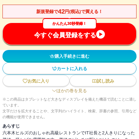
42
新規登録で
円(税込)で買える！
かんたん30秒登録！
今すぐ会員登録をする
購入手続きに進む
カートに入れる
お気に入り
試し読み
ほかの巻を見る
※この商品はタブレットなど大きなディスプレイを備えた機器で読むことに適し
ています。
文字だけを拡大することや、文字列のハイライト、検索、辞書の参照、引用など
の機能が使用できません。
あらすじ
六本木ヒルズのおしゃれ高級レストランでIT社長と2人きりになった