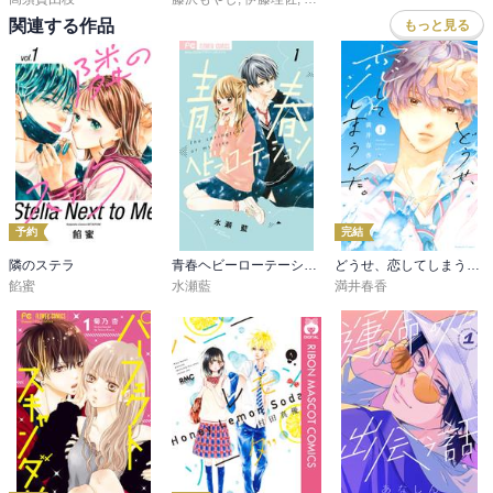
関連する作品
もっと見る
予約
完結
隣のステラ
青春ヘビーローテーション
どうせ、恋してしまうんだ。
餡蜜
水瀬藍
満井春香