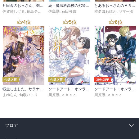
片田舎のおっさん、剣聖になる 11 ～ただの田舎の剣術師範だったのに、大成した弟子たちが俺を放ってくれない件～
続・魔法科高校の劣等生 メイジアン・カンパニー(11)
とあるおっさんのＶＲＭＭＯ活動記34
佐賀崎しげる
,
鍋島テツヒロ
佐島勤
,
石田可奈
椎名ほわほわ
,
ヤマーダ
4
位
5
位
6
位
今週入荷
今週入荷
30%OFF
転生しました、サラナ・キンジェです。ごきげんよう。５ ～婚約破棄されたので田舎で気ままに暮らしたいと思います～【電子書店共通特典SS付】
ソードアート・オンライン マテリアル１ シュガーリィ・デイズ
ソードアート・オンライン29 ユナイタル・リングVIII
まゆらん
,
匈歌ハトリ
川原礫
,
ａｂｅｃ
川原礫
,
ａｂｅｃ
フロア