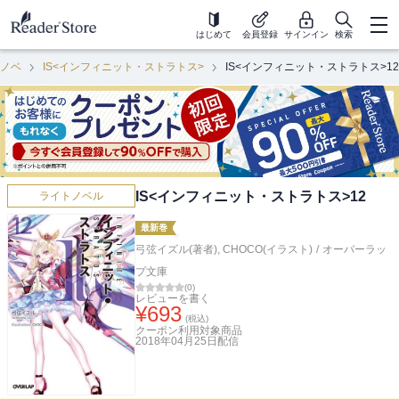
はじめて
会員登録
サインイン
検索
ノベ
IS<インフィニット・ストラトス>
IS<インフィニット・ストラトス>12
IS<インフィニット・ストラトス>12
ライトノベル
最新巻
弓弦イズル(著者)
,
CHOCO(イラスト)
/
オーバーラッ
プ文庫
(
0
)
レビューを書く
¥
693
(税込)
クーポン利用対象商品
2018年04月25日
配信