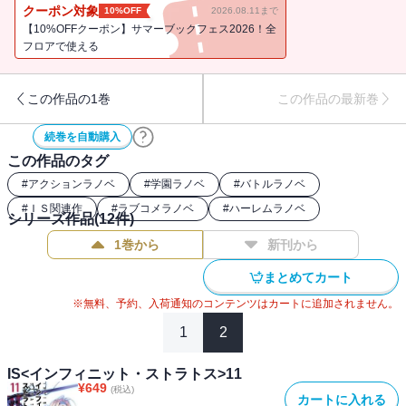
て・・・・・・。その陰で密かに進んでいた箒のある変化が引き金
クーポン対象
10%OFF
2026.08.11まで
となり、未知の量産機による箒の誘拐事件が発生する。後に「紅椿
【10%OFFクーポン】サマーブックフェス2026！全
事件」と呼ばれる闘いに一夏たち専用機持ちは身を投じる――。紅
フロアで使える
椿（あかつばき）繚乱の第12巻！※本電子書籍にはDMM GAMESよ
り配信されている「IS＜インフィニット・ストラトス＞アーキタイ
この作品の1巻
この作品の最新巻
プ・ブレイカー」にて使用可能なシリアルコードが付属しておりま
せんのでご注意ください。
続巻を自動購入
この作品のタグ
#
アクションラノベ
#
学園ラノベ
#
バトルラノベ
#
ＩＳ関連作
#
ラブコメラノベ
#
ハーレムラノベ
シリーズ作品(
12
件)
1巻から
新刊から
まとめてカート
※無料、予約、入荷通知のコンテンツはカートに追加されません。
1
2
IS<インフィニット・ストラトス>11
¥
649
(税込)
カートに入れる