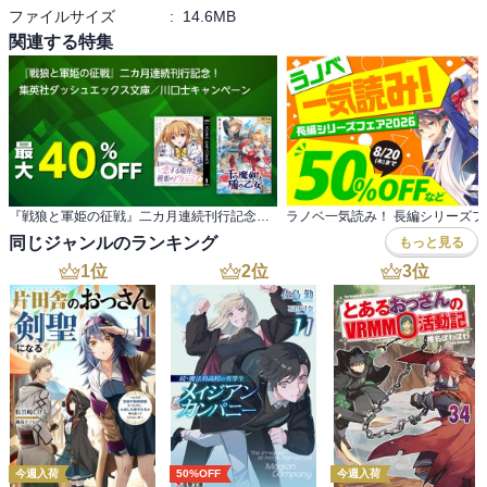
ファイルサイズ
:
14.6MB
関連する特集
『戦狼と軍姫の征戦』二カ月連続刊行記念！ 集英社ダッシュエックス文庫／川口士キャンペーン
ラノベ一気読み！ 長編シリーズフェ
同じジャンルのランキング
もっと見る
1
位
2
位
3
位
今週入荷
50%OFF
今週入荷