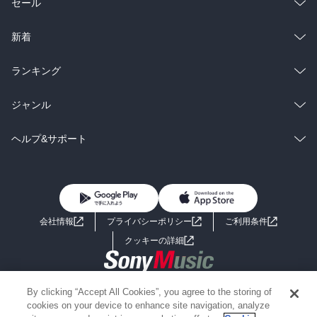
総合
コミック
セール
ラノベ
小説
総合
コミック
新着
雑誌・グラビア
ビジネス・実用
ラノベ
小説
総合
コミック
ランキング
BL・TL
雑誌・グラビア
ビジネス・実用
ラノベ
小説
総合
コミック
ジャンル
BL・TL
雑誌・グラビア
ビジネス・実用
ラノベ
小説
コミック
男性コミック
ヘルプ&サポート
BL・TL
雑誌・グラビア
ビジネス・実用
女性コミック
コミック誌
初めての方へ
ヘルプ
BL・TL
ライトノベル
男子向けラノベ
よくあるご質問
お問い合わせ
会社情報
プライバシーポリシー
ご利用条件
女子向けラノベ
小説
利用規約
クッキーの詳細
国内小説
海外小説
Copyright 2017 - 2026 Sony Music Entertainment(Japan) Inc.
By clicking “Accept All Cookies”, you agree to the storing of
ミステリー
SF
Information on the site is for the Japan domestic market only
cookies on your device to enhance site navigation, analyze
powered by