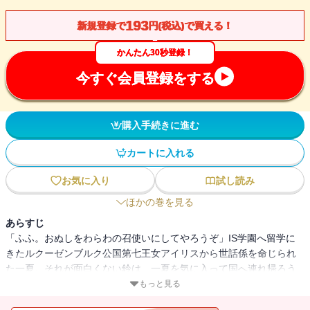
193
新規登録で
円(税込)で買える！
かんたん30秒登録！
今すぐ会員登録をする
購入手続きに進む
カートに入れる
お気に入り
試し読み
ほかの巻を見る
あらすじ
「ふふ。おぬしをわらわの召使いにしてやろうぞ」IS学園へ留学に
きたルクーゼンブルク公国第七王女アイリスから世話係を命じられ
た一夏。それが面白くない鈴は、一夏を気に入って国へ連れ帰ろう
とするアイリスにISで勝負を挑む。箒と組んで決戦に臨む鈴だった
もっと見る
が、驚異の性能を有するアイリスの第四世代機に苦戦を強いられ