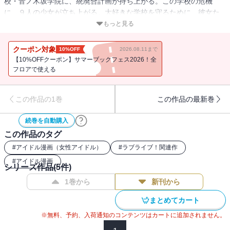
校・音ノ木坂学院に、統廃合計画が持ち上がる。この学校の危機
に、９人の少女が立ち上がる。大好きな学校を守るために、彼女た
ちが考えついた計画、それは・・・・・・アイドルになること!? 少
もっと見る
女たちの挑戦が、ここから始まる――。
クーポン対象
10%OFF
2026.08.11まで
【10%OFFクーポン】サマーブックフェス2026！全
フロアで使える
この作品の1巻
この作品の最新巻
続巻を自動購入
この作品のタグ
#
アイドル漫画（女性アイドル）
#
ラブライブ！関連作
#
アイドル漫画
シリーズ作品(
5
件)
1巻から
新刊から
まとめてカート
※無料、予約、入荷通知のコンテンツはカートに追加されません。