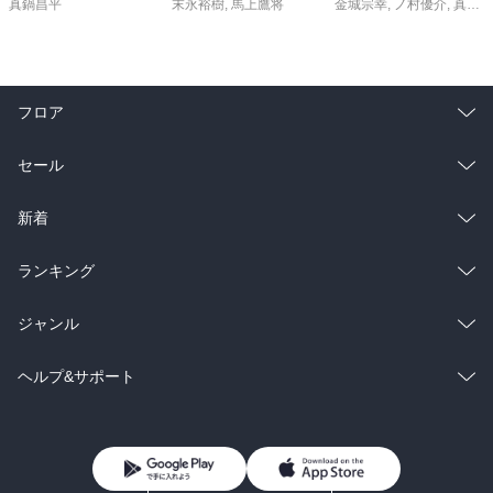
真鍋昌平
末永裕樹
,
馬上鷹将
金城宗幸
,
ノ村優介
,
真島ヒロ
フロア
総合
コミック
セール
ラノベ
小説
総合
コミック
新着
雑誌・グラビア
ビジネス・実用
ラノベ
小説
総合
コミック
ランキング
BL・TL
雑誌・グラビア
ビジネス・実用
ラノベ
小説
総合
コミック
ジャンル
BL・TL
雑誌・グラビア
ビジネス・実用
ラノベ
小説
コミック
男性コミック
ヘルプ&サポート
BL・TL
雑誌・グラビア
ビジネス・実用
女性コミック
コミック誌
初めての方へ
ヘルプ
BL・TL
ライトノベル
男子向けラノベ
よくあるご質問
お問い合わせ