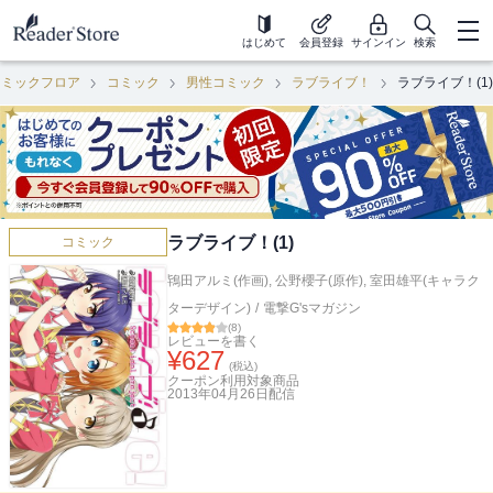
はじめて
会員登録
サインイン
検索
コミックフロア
コミック
男性コミック
ラブライブ！
ラブライブ！(1)
ラブライブ！(1)
コミック
鴇田アルミ(作画)
,
公野櫻子(原作)
,
室田雄平(キャラク
ターデザイン)
/
電撃G'sマガジン
(
8
)
レビューを書く
¥
627
(税込)
クーポン利用対象商品
2013年04月26日
配信