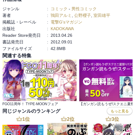
ジャンル
:
コミック
-
男性コミック
著者
:
鴇田アルミ
,
公野櫻子
,
室田雄平
掲載誌・レーベル
:
電撃G'sマガジン
出版社
:
KADOKAWA
Reader Store発売日
:
2013.04.26
書誌発売日
:
2012.09.01
ファイルサイズ
:
42.8MB
関連する特集
FGO11周年！ TYPE-MOONフェア
同じジャンルのランキング
もっと見る
1
位
2
位
3
位