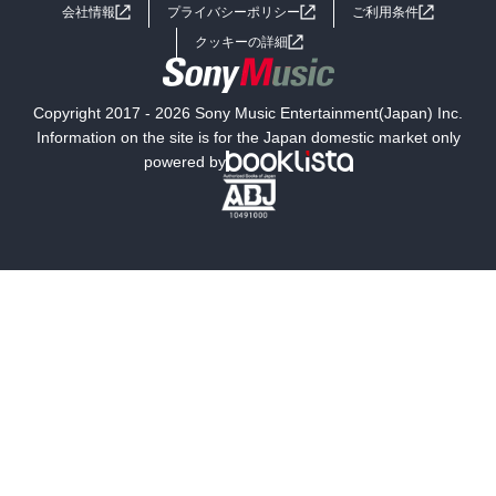
会社情報
プライバシーポリシー
ご利用条件
女子向けラノベ
小説
利用規約
クッキーの詳細
国内小説
海外小説
Copyright 2017 - 2026 Sony Music Entertainment(Japan) Inc.
ミステリー
SF
Information on the site is for the Japan domestic market only
powered by
歴史・時代小説
文学
雑誌
グラビア写真集
ボーイズラブ
ティーンズラブ
人文・思想・歴史
社会・政治・法律
ビジネス・経済
サイエンス・テクノロジー
コンピュータ・情報
くらし・家庭
料理・酒
ファッション・美容・ダイエット