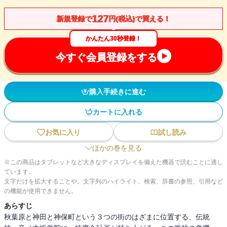
127
新規登録で
円(税込)で買える！
かんたん30秒登録！
今すぐ会員登録をする
購入手続きに進む
カートに入れる
お気に入り
試し読み
ほかの巻を見る
※この商品はタブレットなど大きなディスプレイを備えた機器で読むことに適し
ています。
文字だけを拡大することや、文字列のハイライト、検索、辞書の参照、引用など
の機能が使用できません。
あらすじ
秋葉原と神田と神保町という３つの街のはざまに位置する、伝統