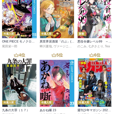
今週入荷
今週入荷
新着
ONE PIECE モノクロ版 115
異世界居酒屋「のぶ」(22)
悪役令嬢レベル99 ～私は裏ボスですが魔王ではありません～ その６
尾田栄一郎
蝉川夏哉
,
ヴァージニア二等兵
のこみ
,
転
,
七夕さとり
,
Tea
4
位
5
位
6
位
今週入荷
今週入荷
今週入荷
九条の大罪（１７）
あかね噺 23
週刊少年マガジン 2026年36・37号[2026年8月5日発売]