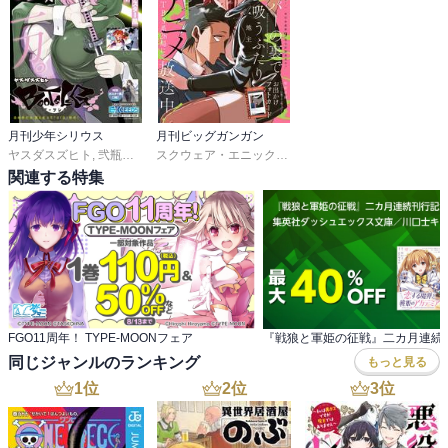
月刊少年シリウス
月刊ビッグガンガン
ヤスダスズヒト
,
弐瓶勉
,
ＯＮＥ
,
あずま京太郎
,
ｂｏｓｅ
スクウェア・エニックス
,
地主
,
園山ゆきの
,
藍依青糸
,
,
諸星サロ
小菊路よう
,
佳
,
関連する特集
FGO11周年！ TYPE-MOONフェア
同じジャンルのランキング
もっと見る
1
位
2
位
3
位