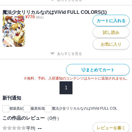
魔法少女リリカルなのはViVid FULL COLORS(1)
¥
770
(税込)
カートに入れる
試し読み
お気に入り
あらすじを見る
まとめてカート
※無料、予約、入荷通知のコンテンツはカートに追加されません。
1
新刊通知
都築真紀
藤真拓哉
魔法少女リリカルなのはViVid FULL COL
この作品のレビュー
（
0
件）
--
レビューを書く
平均