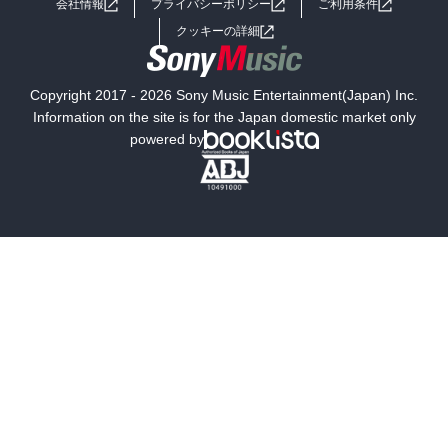
会社情報
プライバシーポリシー
ご利用条件
女子向けラノベ
小説
利用規約
クッキーの詳細
国内小説
海外小説
Copyright 2017 - 2026 Sony Music Entertainment(Japan) Inc.
ミステリー
SF
Information on the site is for the Japan domestic market only
powered by
歴史・時代小説
文学
雑誌
グラビア写真集
ボーイズラブ
ティーンズラブ
人文・思想・歴史
社会・政治・法律
ビジネス・経済
サイエンス・テクノロジー
コンピュータ・情報
くらし・家庭
料理・酒
ファッション・美容・ダイエット