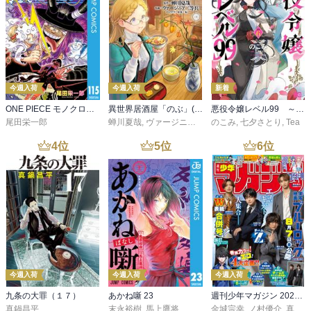
今週入荷
今週入荷
新着
ONE PIECE モノクロ版 115
異世界居酒屋「のぶ」(22)
悪役令嬢レベル99 ～私は裏ボスですが魔王ではありません～ その６
尾田栄一郎
蝉川夏哉
,
ヴァージニア二等兵
のこみ
,
転
,
七夕さとり
,
Tea
4
位
5
位
6
位
今週入荷
今週入荷
今週入荷
九条の大罪（１７）
あかね噺 23
週刊少年マガジン 2026年36・37号[2026年8月5日発売]
真鍋昌平
末永裕樹
,
馬上鷹将
金城宗幸
,
ノ村優介
,
真島ヒロ