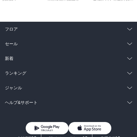
フロア
総合
コミック
セール
ラノベ
小説
総合
コミック
新着
雑誌・グラビア
ビジネス・実用
ラノベ
小説
総合
コミック
ランキング
BL・TL
雑誌・グラビア
ビジネス・実用
ラノベ
小説
総合
コミック
ジャンル
BL・TL
雑誌・グラビア
ビジネス・実用
ラノベ
小説
コミック
男性コミック
ヘルプ&サポート
BL・TL
雑誌・グラビア
ビジネス・実用
女性コミック
コミック誌
初めての方へ
ヘルプ
BL・TL
ライトノベル
男子向けラノベ
よくあるご質問
お問い合わせ