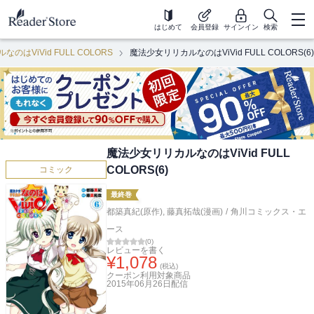
はじめて
会員登録
サインイン
検索
のはViVid FULL COLORS
魔法少女リリカルなのはViVid FULL COLORS(6)
魔法少女リリカルなのはViVid FULL
COLORS(6)
コミック
最終巻
都築真紀(原作)
,
藤真拓哉(漫画)
/
角川コミックス・エ
ース
(
0
)
レビューを書く
¥
1,078
(税込)
クーポン利用対象商品
2015年06月26日
配信