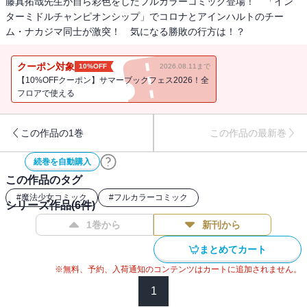
藤真拓哉先生が自ら彩色をしたフルカラーコミック登場！ 「イン
ターミドルチャンピオンシップ」でコロナとアインハルトのチー
ム・ナカジマ同士が激突！ 気になる勝敗の行方は！？
クーポン対象
10%OFF
2026.08.11まで
【10%OFFクーポン】サマーブックフェス2026！全
フロアで使える
この作品の1巻
この作品の最新巻
続巻を自動購入
この作品のタグ
#
魔法少女コミック
#
フルカラーコミック
シリーズ作品(
6
件)
1巻から
新刊から
まとめてカート
※無料、予約、入荷通知のコンテンツはカートに追加されません。
1