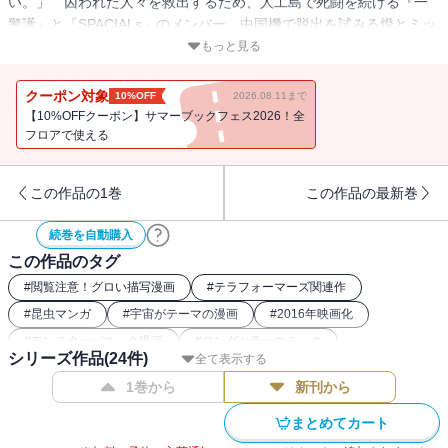
い。」 囚われた人々を救出するため、人工島で死闘を続ける『一
警護』と『SPACIALs』のメンバー。中国機で脱出を試みる燈とミッ
シェルに、＜神奸達＞の超技術が迫る！ 一方、混戦の中で飛行艇
もっと見る
に突入した本郷!! 妹の子のため、謎の男と対峙する…！ 打ち砕
け、人に仇なす者共を！ 孤島の激戦、クライマックス!!
クーポン対象
10%OFF
2026.08.11まで
【10%OFFクーポン】サマーブックフェス2026！全
フロアで使える
この作品の1巻
この作品の最新巻
続巻を自動購入
この作品のタグ
#
閲覧注意！グロい描写漫画
#
テラフォーマーズ関連作
#
昆虫マンガ
#
宇宙がテーマの漫画
#
2016年映画化
#
モンスターパニック漫画
#
ロングセラーコミック
シリーズ作品(
24
件)
全て表示する
#
パニック・サバイバル系コミック
#
SFコミック
1巻から
新刊から
#
2016年アニメ化
まとめてカート