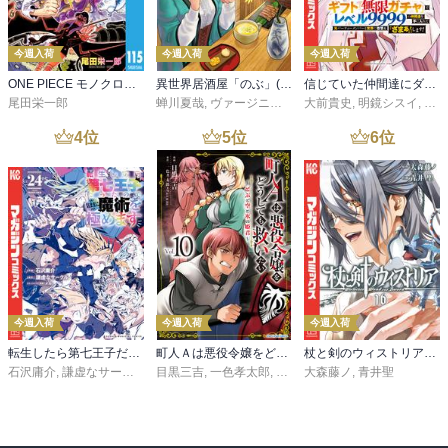
今週入荷
今週入荷
今週入荷
ONE PIECE モノクロ版 115
異世界居酒屋「のぶ」(22)
信じていた仲間達にダンジョン奥地で殺されかけたがギフト『無限ガチャ』でレベル９９９９の仲間達を手に入れて元パーティーメンバーと世界に復讐＆『ざまぁ！』します！（２３）
尾田栄一郎
蝉川夏哉
,
ヴァージニア二等兵
大前貴史
,
転
,
明鏡シスイ
,
ｔｅ
4
位
5
位
6
位
今週入荷
今週入荷
今週入荷
転生したら第七王子だったので、気ままに魔術を極めます（２４）
町人Ａは悪役令嬢をどうしても救いたい ～どぶと空と氷の姫君～１０【電子書店共通特典イラスト付】
杖と剣のウィストリア（１６）
石沢庸介
,
謙虚なサークル
,
メル。
目黒三吉
,
一色孝太郎
,
Parum
大森藤ノ
,
青井聖