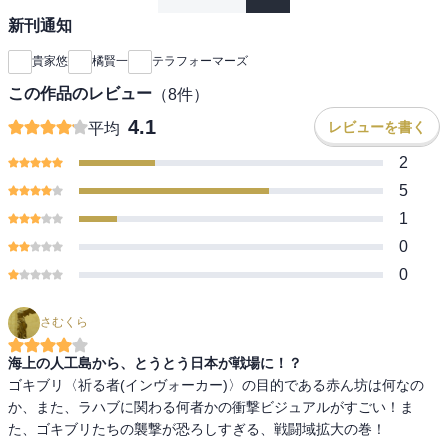
新刊通知
貴家悠
橘賢一
テラフォーマーズ
この作品のレビュー
（
8
件）
4.1
レビューを書く
平均
2
5
1
0
0
さむくら
海上の人工島から、とうとう日本が戦場に！？
ゴキブリ〈祈る者(インヴォーカー)〉の目的である赤ん坊は何なの
か、また、ラハブに関わる何者かの衝撃ビジュアルがすごい！ま
た、ゴキブリたちの襲撃が恐ろしすぎる、戦闘域拡大の巻！
