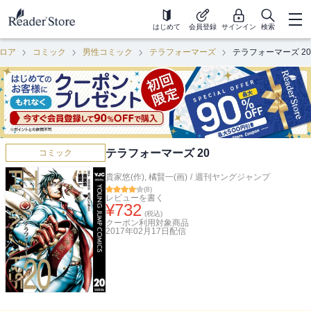
はじめて
会員登録
サインイン
検索
ロア
コミック
男性コミック
テラフォーマーズ
テラフォーマーズ 20
テラフォーマーズ 20
コミック
貴家悠(作)
,
橘賢一(画)
/
週刊ヤングジャンプ
(
8
)
レビューを書く
¥
732
(税込)
クーポン利用対象商品
2017年02月17日
配信