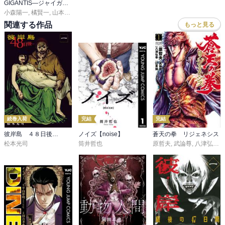
GIGANTIS―ジャイガンティス―
小森陽一
,
橘賢一
,
山本隆之
関連する作品
もっと見る
続巻入荷
完結
完結
彼岸島 ４８日後…
ノイズ【noise】
蒼天の拳 リジェネシス
松本光司
筒井哲也
原哲夫
,
武論尊
,
八津弘幸
,