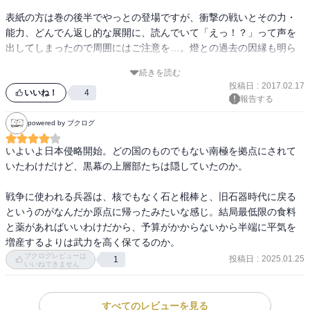
表紙の方は巻の後半でやっとの登場ですが、衝撃の戦いとその力・
能力、どんでん返し的な展開に、読んでいて「えっ！？」って声を
出してしまったので周囲にはご注意を…。燈との過去の因縁も明ら
かに。

続きを読む
投稿日
:
2017.02.17
何より、火星で亡くなったと思っていたあの人が、思わぬ形で再登
いいね！
4
報告する
場…。

powered by ブクログ
米・中の会談に日本の行く末への影響にはらはらしたり、地球規模
いよいよ日本侵略開始。どの国のものでもない南極を拠点にされて
でのゴキブリとの戦いに発展したり、とうとうゴキブリたちが一般
いたわけだけど、黒幕の上層部たちは隠していたのか。

人たちの前に現れる！？

癒しはミッシェルさんのママ❤️

戦争に使われる兵器は、核でもなく石と棍棒と、旧石器時代に戻る
巻の最後の数ページで、新たな濃いキャラが出すぎて、この先こん
というのがなんだか原点に帰ったみたいな感じ。結局最低限の食料
なに風呂敷広げて大丈夫なの？！と思いつつ、気になるので早く続
と薬があればいいわけだから、予算がかからないから半端に平気を
きを読みたい！

増産するよりは武力を高く保てるのか。
その前に、読み返しをして、ある程度皆の能力を確認せねば。
ブクログレビューは
投稿日
:
2025.01.25
1
いいねできません
すべてのレビューを見る