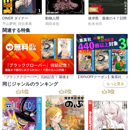
完結
DINER ダイナー
動物人間
彼岸島 最後の４７日間
平山夢明
,
河合孝典
岡田卓也
松本光司
関連する特集
『ブラッククローバー』完結記念！ 最後まで絶対にあきらめない！不屈の主人公特集！
同じジャンルのランキング
もっと見る
1
位
2
位
3
位