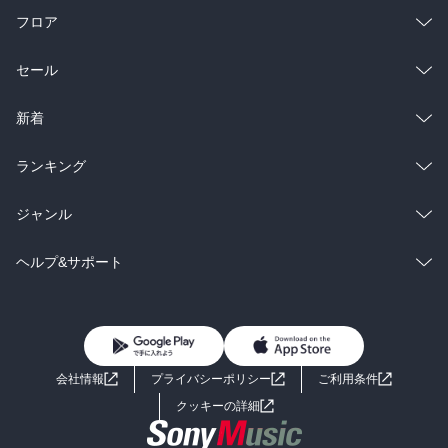
フロア
総合
コミック
セール
ラノベ
小説
総合
コミック
新着
雑誌・グラビア
ビジネス・実用
ラノベ
小説
総合
コミック
ランキング
BL・TL
雑誌・グラビア
ビジネス・実用
ラノベ
小説
総合
コミック
ジャンル
BL・TL
雑誌・グラビア
ビジネス・実用
ラノベ
小説
コミック
男性コミック
ヘルプ&サポート
BL・TL
雑誌・グラビア
ビジネス・実用
女性コミック
コミック誌
初めての方へ
ヘルプ
BL・TL
ライトノベル
男子向けラノベ
よくあるご質問
お問い合わせ
会社情報
プライバシーポリシー
ご利用条件
女子向けラノベ
小説
利用規約
クッキーの詳細
国内小説
海外小説