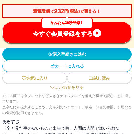
232
新規登録で
円(税込)で買える！
かんたん30秒登録！
今すぐ会員登録をする
購入手続きに進む
カートに入れる
お気に入り
試し読み
ほかの巻を見る
※この商品はタブレットなど大きなディスプレイを備えた機器で読むことに適し
ています。
文字だけを拡大することや、文字列のハイライト、検索、辞書の参照、引用など
の機能が使用できません。
あらすじ
「全く見た事のないものと出会う時、人間は人間ではいられな