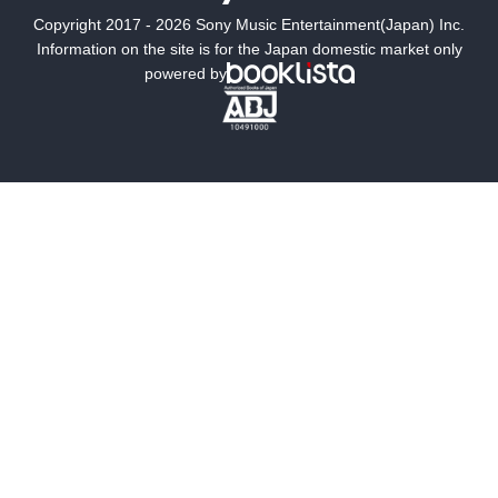
Copyright 2017 - 2026 Sony Music Entertainment(Japan) Inc.
ミステリー
SF
Information on the site is for the Japan domestic market only
powered by
歴史・時代小説
文学
雑誌
グラビア写真集
ボーイズラブ
ティーンズラブ
人文・思想・歴史
社会・政治・法律
ビジネス・経済
サイエンス・テクノロジー
コンピュータ・情報
くらし・家庭
料理・酒
ファッション・美容・ダイエット
ホビー&カルチャー
スポーツ・アウトドア