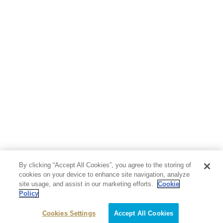
地図・ガイド
エンターテイメント
芸術・アート
映画・音楽・演劇
写真集
教養
医学・福祉
教育・語学・参考書
児童書
By clicking “Accept All Cookies”, you agree to the storing of
cookies on your device to enhance site navigation, analyze
site usage, and assist in our marketing efforts.
Cookie
Policy
Cookies Settings
Accept All Cookies