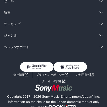
総合
コミック
セール
ラノベ
小説
総合
コミック
新着
雑誌・グラビア
ビジネス・実用
ラノベ
小説
総合
コミック
ランキング
BL・TL
雑誌・グラビア
ビジネス・実用
ラノベ
小説
総合
コミック
ジャンル
BL・TL
雑誌・グラビア
ビジネス・実用
ラノベ
小説
コミック
男性コミック
ヘルプ&サポート
BL・TL
雑誌・グラビア
ビジネス・実用
女性コミック
コミック誌
初めての方へ
ヘルプ
BL・TL
ライトノベル
男子向けラノベ
よくあるご質問
お問い合わせ
会社情報
プライバシーポリシー
ご利用条件
女子向けラノベ
小説
利用規約
クッキーの詳細
国内小説
海外小説
Copyright 2017 - 2026 Sony Music Entertainment(Japan) Inc.
ミステリー
SF
Information on the site is for the Japan domestic market only
powered by