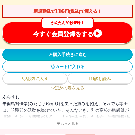
116
新規登録で
円(税込)で買える！
かんたん30秒登録！
今すぐ会員登録をする
購入手続きに進む
カートに入れる
お気に入り
試し読み
ほかの巻を見る
あらすじ
未但馬裕佳梨(みたじまゆかり)を失った痛みを抱え、それでも零士
は、暗殺部の活動を続けていた。そんなとき、別の高校の暗殺部が
壊滅したという情報が入る。一人だけ生き残った少女、千葉詩舞(ち
ばしいま)は正袈裟高校暗殺部に編入することになる
もっと見る
が・・・・・・。死にたがっているかのような詩舞に動揺する零