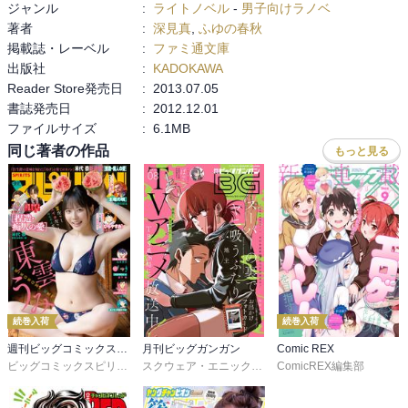
ジャンル
:
ライトノベル
-
男子向けラノベ
銃火器本のイラストも描いているふゆのさんだけに

著者
:
深見真
,
ふゆの春秋
折込カラーの”トリガーに指がかかってないのにマズルフラッシュ”

掲載誌・レーベル
:
ファミ通文庫
というのが頂けない、、そういう銃なの？？

出版社
:
KADOKAWA
挿絵も心なし少なかった印象。時間がなかったのかね。
Reader Store発売日
:
2013.07.05
書誌発売日
:
2012.12.01
ファイルサイズ
:
6.1MB
同じ著者の作品
もっと見る
続巻入荷
続巻入荷
週刊ビッグコミックスピリッツ
月刊ビッグガンガン
Comic REX
ビッグコミックスピリッツ編集部
スクウェア・エニックス
,
地主
ComicREX編集部
,
藍依青糸
,
諸星サロ
,
佳