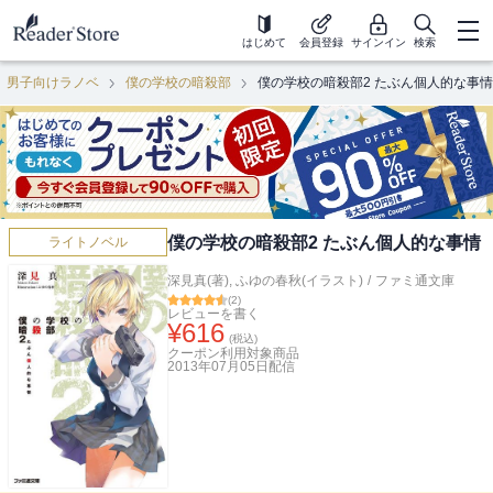
はじめて
会員登録
サインイン
検索
男子向けラノベ
僕の学校の暗殺部
僕の学校の暗殺部2 たぶん個人的な事情
僕の学校の暗殺部2 たぶん個人的な事情
ライトノベル
深見真(著)
,
ふゆの春秋(イラスト)
/
ファミ通文庫
(
2
)
レビューを書く
¥
616
(税込)
クーポン利用対象商品
2013年07月05日
配信