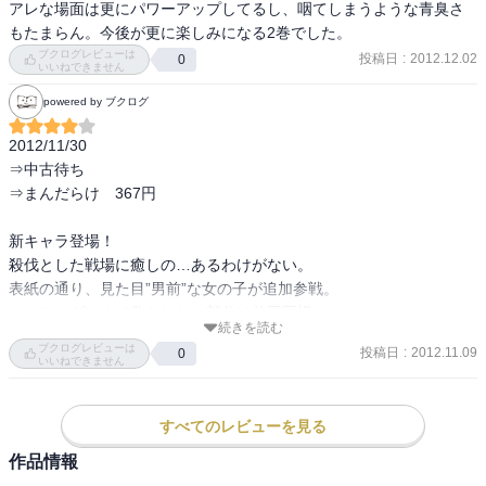
アレな場面は更にパワーアップしてるし、咽てしまうような青臭さ
もたまらん。今後が更に楽しみになる2巻でした。
ブクログレビューは
投稿日
:
2012.12.02
0
いいねできません
powered by ブクログ
2012/11/30

⇒中古待ち

⇒まんだらけ　367円

新キャラ登場！

殺伐とした戦場に癒しの…あるわけがない。

表紙の通り、見た目”男前”な女の子が追加参戦。

いつものダークで救われない部分は前回同様。

続きを読む
といっても、本巻は次回の展開への準備でしか

ブクログレビューは
投稿日
:
2012.11.09
0
ないのかもしれないが、、、

いいねできません
今回は表紙パンチラは無し。

すべてのレビューを見る
太ももの▽隙間を描きかったんだろう、多分そうだろう。

※腰と太ももの位置からして、どんだけケツが小さいんだと

作品情報