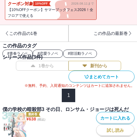
士。さらに彼は、裕佳梨の友人だったという少女と出会ってしま
クーポン対象
10%OFF
2026.08.11まで
う。残されたものの生きる道とは？ そして精鋭揃いの暗殺部を壊
【10%OFFクーポン】サマーブックフェス2026！全
滅させた敵、〈かげもず〉とは一体何なのか－－。緊迫の第2巻！
フロアで使える
この作品の1巻
この作品の最新巻
この作品のタグ
#
青春ラノベ
#
恋愛ラノベ
#
部活動ラノベ
シリーズ作品(
3
件)
1巻から
新刊から
まとめてカート
※無料、予約、入荷通知のコンテンツはカートに追加されません。
1
僕の学校の暗殺部3 その日、ロンサム・ジョージは死んだ
最終巻
カートに入れる
¥
638
(税込)
試し読み