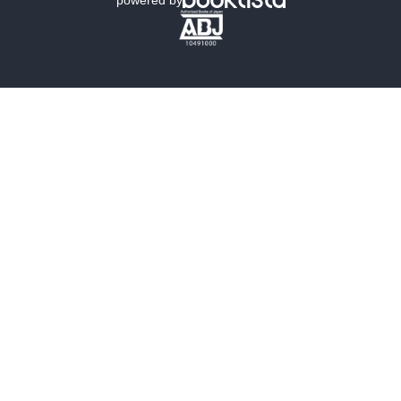
歴史・時代小説
文学
雑誌
グラビア写真集
ボーイズラブ
ティーンズラブ
人文・思想・歴史
社会・政治・法律
ビジネス・経済
サイエンス・テクノロジー
コンピュータ・情報
くらし・家庭
料理・酒
ファッション・美容・ダイエット
ホビー&カルチャー
スポーツ・アウトドア
地図・ガイド
エンターテイメント
芸術・アート
映画・音楽・演劇