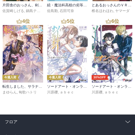
片田舎のおっさん、剣聖になる 11 ～ただの田舎の剣術師範だったのに、大成した弟子たちが俺を放ってくれない件～
続・魔法科高校の劣等生 メイジアン・カンパニー(11)
とあるおっさんのＶＲＭＭＯ活動記34
佐賀崎しげる
,
鍋島テツヒロ
佐島勤
,
石田可奈
椎名ほわほわ
,
ヤマーダ
4
位
5
位
6
位
今週入荷
今週入荷
30%OFF
転生しました、サラナ・キンジェです。ごきげんよう。５ ～婚約破棄されたので田舎で気ままに暮らしたいと思います～【電子書店共通特典SS付】
ソードアート・オンライン マテリアル１ シュガーリィ・デイズ
ソードアート・オンライン29 ユナイタル・リングVIII
まゆらん
,
匈歌ハトリ
川原礫
,
ａｂｅｃ
川原礫
,
ａｂｅｃ
フロア