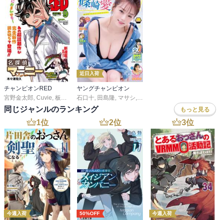
近日入荷
チャンピオンRED
ヤングチャンピオン
宮野金太郎
,
Cuvie
,
板垣恵介
石口十
,
尾松知和
,
田島隆
,
浜岡賢次
,
マサシ
,
林たかあき
,
高橋ヒロシ
,
車田正美
,
たぬやま
,
サイトウ
,
青木建
,
同じジャンルのランキング
もっと見る
1
位
2
位
3
位
今週入荷
50%OFF
今週入荷