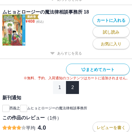
ムヒョとロージーの魔法律相談事務所 18
最終巻
カートに入れる
¥
408
(税込)
試し読み
お気に入り
あらすじを見る
まとめてカート
※無料、予約、入荷通知のコンテンツはカートに追加されません。
1
2
新刊通知
西義之
ムヒョとロージーの魔法律相談事務所
この作品のレビュー
（
1
件）
4.0
レビューを書く
平均