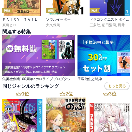
完結
完結
完結
ＦＡＩＲＹ ＴＡＩＬ
ソウルイーター
ドラゴンクエスト ダイの大冒険
真島ヒロ
大久保篤
三条陸
,
稲田浩司
,
堀井雄二
関連する特集
集英社創業100周年×ホロライブプロダクション 鷹嶺ルイが選ぶ「私の100冊の本棚」特集
手塚治虫と戦争
同じジャンルのランキング
もっと見る
1
位
2
位
3
位