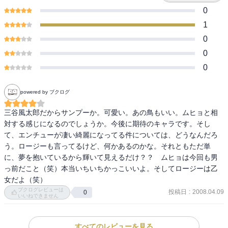
0
1
0
0
0
powered by ブクログ
三谷風太郎だからサンプーか。可愛い。あの鳥もいい。ムヒョと相
対する感じになるのでしょうか。今後に期待のキャラです。そし
て、エンチューが凄い綺麗になってる件については、どうなんだろ
う。ロージーも言ってるけど、何かあるのかな。それともただ単
に、夢を抱いているから輝いて見えるだけ？？　ムヒョは今回も男
っ前だこと（笑）本当いちいちかっこいいよ。そしてロージーは乙
女だよ（笑）
ブクログレビューは
投稿日
:
2008.04.09
0
いいねできません
すべてのレビューを見る