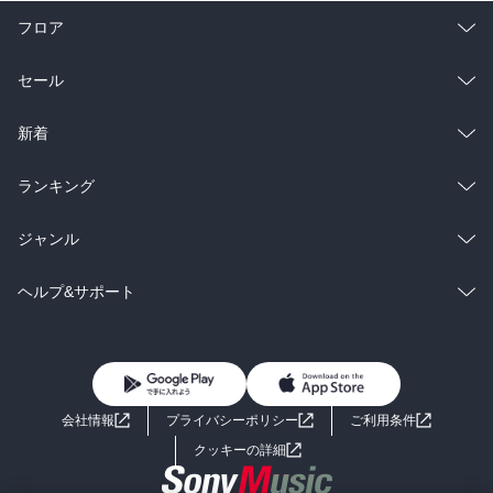
フロア
総合
コミック
セール
ラノベ
小説
総合
コミック
新着
雑誌・グラビア
ビジネス・実用
ラノベ
小説
総合
コミック
ランキング
BL・TL
雑誌・グラビア
ビジネス・実用
ラノベ
小説
総合
コミック
ジャンル
BL・TL
雑誌・グラビア
ビジネス・実用
ラノベ
小説
コミック
男性コミック
ヘルプ&サポート
BL・TL
雑誌・グラビア
ビジネス・実用
女性コミック
コミック誌
初めての方へ
ヘルプ
BL・TL
ライトノベル
男子向けラノベ
よくあるご質問
お問い合わせ
会社情報
プライバシーポリシー
ご利用条件
女子向けラノベ
小説
利用規約
クッキーの詳細
国内小説
海外小説