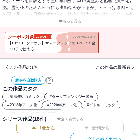
ベクトールを首謀とする霊の集団が、第13魔監獄と協会北支部を占
拠。霊討伐のためムヒョにも出動命令が下るが、ムヒョは原因不明
の深い眠りから目覚めずにいた。協会は戦力にならないムヒョを外
し戦いを始めたが!?
もっと見る
クーポン対象
10%OFF
2026.08.11まで
【10%OFFクーポン】サマーブックフェス2026！全
フロアで使える
この作品の1巻
この作品の最新巻
続巻を自動購入
この作品のタグ
#
魔法使いコミック
#
ダークファンタジー漫画
#
2018年アニメ化
#
2020年アニメ化
#
バトルコミック
#
週刊少年ジャンプ（00年代）
シリーズ作品(
18
件)
全て表示する
1巻から
新刊から
まとめてカート