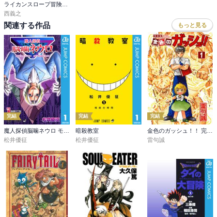
ライカンスロープ冒険保険
西義之
関連する作品
もっと見る
完結
完結
完結
魔人探偵脳噛ネウロ モノクロ版
暗殺教室
金色のガッシュ！！ 完全版
松井優征
松井優征
雷句誠