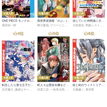
今週入荷
今週入荷
今週入荷
ONE PIECE モノクロ版 115
異世界居酒屋「のぶ」(22)
信じていた仲間達にダンジョン奥地で殺されかけたがギフト『無限ガチャ』でレベル９９９９の仲間達を手に入れて元パーティーメンバーと世界に復讐＆『ざまぁ！』します！（２３）
尾田栄一郎
蝉川夏哉
,
ヴァージニア二等兵
大前貴史
,
転
,
明鏡シスイ
,
ｔｅ
4
位
5
位
6
位
今週入荷
今週入荷
今週入荷
転生したら第七王子だったので、気ままに魔術を極めます（２４）
町人Ａは悪役令嬢をどうしても救いたい ～どぶと空と氷の姫君～１０【電子書店共通特典イラスト付】
杖と剣のウィストリア（１６）
石沢庸介
,
謙虚なサークル
,
メル。
目黒三吉
,
一色孝太郎
,
Parum
大森藤ノ
,
青井聖