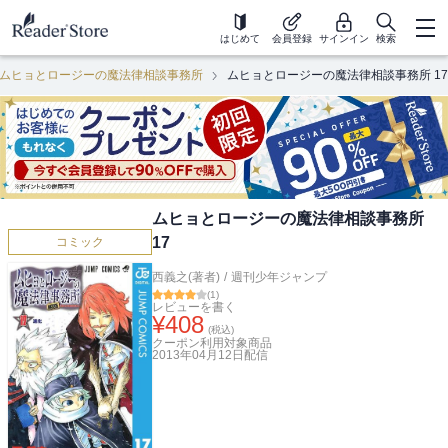
はじめて
会員登録
サインイン
検索
ムヒョとロージーの魔法律相談事務所
ムヒョとロージーの魔法律相談事務所 17
ムヒョとロージーの魔法律相談事務所
17
コミック
西義之(著者)
/
週刊少年ジャンプ
(
1
)
レビューを書く
¥
408
(税込)
クーポン利用対象商品
2013年04月12日
配信