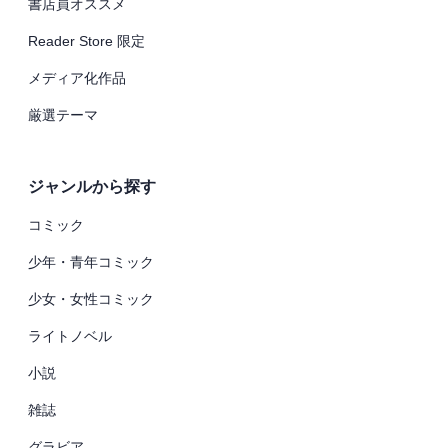
書店員オススメ
Reader Store 限定
メディア化作品
厳選テーマ
ジャンルから探す
コミック
少年・青年コミック
少女・女性コミック
ライトノベル
小説
雑誌
グラビア