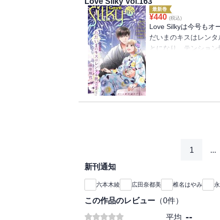
Love Silky Vol.163
ャクした空気が蒼井と
最新巻
るのかも・・・と不安
¥
440
(税込)
江ノ島イケメンレスト
Love Silkyは今
年記念の料理バトルへ
だいまのキスはレンタ
君と結婚願望あり過ぎ
とになり、テンション
厄介）な彼氏ができ、
は、社長にロックオン
何かあったのかと詮索
秘書。「片恋中毒」は
たら、単話売りの合計
った七瀬に友人から連
は、亜里沙の勤めるキ
ぶを指名!?「テラリ
のことを忘れられない
七尾記念病院の北池が
て――!?「自意識高
「まどか」が気になり
1
...
き・・・？ この雑誌
新刊通知
格の約60％オフです！
六本木綾
広田奈都美
椎名はやみ
永
この作品のレビュー
（
0
件）
--
平均