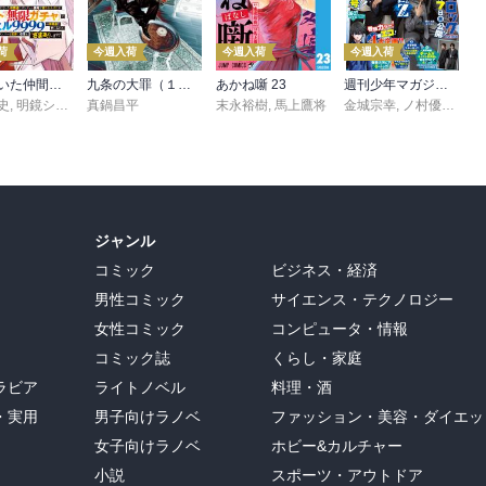
荷
今週入荷
今週入荷
今週入荷
信じていた仲間達にダンジョン奥地で殺されかけたがギフト『無限ガチャ』でレベル９９９９の仲間達を手に入れて元パーティーメンバーと世界に復讐＆『ざまぁ！』します！（２３）
九条の大罪（１７）
あかね噺 23
週刊少年マガジン 2026年36・37号[2026年8月5日発売]
史
,
,
転
明鏡シスイ
,
真鍋昌平
ｔｅｆ
末永裕樹
,
馬上鷹将
金城宗幸
,
ノ村優介
,
真
ジャンル
コミック
ビジネス・経済
男性コミック
サイエンス・テクノロジー
女性コミック
コンピュータ・情報
コミック誌
くらし・家庭
ラビア
ライトノベル
料理・酒
・実用
男子向けラノベ
ファッション・美容・ダイエッ
女子向けラノベ
ホビー&カルチャー
小説
スポーツ・アウトドア