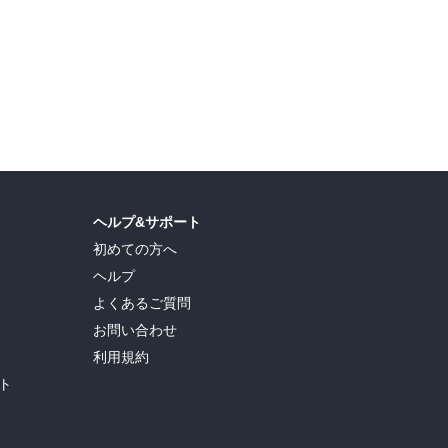
島ヒロ
,
宮島礼吏
,
新川直司
,
久世蘭
,
田中ドリル
,
御手元
,
吉河美希
,
鈴木央
,
ヒロユキ
,
ヘルプ&サポート
初めての方へ
ヘルプ
よくあるご質問
お問い合わせ
利用規約
ト