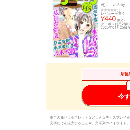
者)
/
Love Silky
(
0
)
レビューを書く
¥
440
(税込)
クーポン利用対象
2025年04月25日
新規
今す
※この商品はタブレットなど大きなディスプレイを
文字だけを拡大することや、文字列のハイライト、