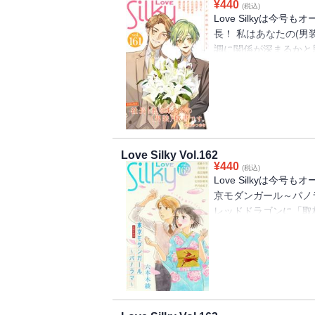
¥
440
(税込)
Love Silkyは今
長！ 私はあなたの(
調に関係が深まるかと
このまま秘書を続ける
い男」は、専務主催の
合わせで、このパーテ
り・・・!?「テラリ
に絶望し、ショックを
君と結婚願望あり過ぎ
Love Silky Vol.162
動揺する玲に「見せた
¥
440
(税込)
――!?「荒川秘書の
Love Silkyは今
る荒川秘書の横で、咲
京モダンガール～パノ
――・・・。「私は頭
レッドドラゴンに「取
すると、いつもより下
ねてきて・・・!?「
が噂の江ノ島イケメン
どりはやる気にまつわ
歩は「大事な話がある
股俳優と甘い偽装結婚
でのご購読でしたら、
と美月の偽装結婚の記
は、これはきっと恋だ
くキスをして・・・？