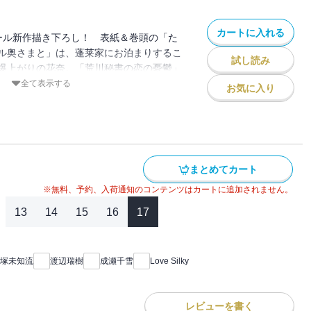
の間に漂い、もしかしたら別れることにな
になる深月だったが・・・!?「アレが噂の
カートに入れる
ラン」は、グルメアプリの運営から10周
号もオール新作描き下ろし！ 表紙＆巻頭の「た
の出場依頼がきて・・・!?「自意識高過ぎ
ル奥さまと」は、蓬莱家にお泊まりするこ
試し読み
ちゃんの恋」は、めでたくイケメン（だが
爆上がりの花奈。「荒川秘書の恋の憂鬱」
職場でもニヤケが止まらない玲は同僚から
されあの手この手を使って求婚される荒川
全て表示する
お気に入り
され・・・？ この雑誌版でのご購読でし
、「2番目の彼女」としての生活がはじま
価格の約60％オフ！
絡が来て・・・？「私は頭が悪いけど」
ャバクラにみどりが客として来店し、しの
ウムの恋」は、大ボリュームの最終話！小西
眞桜は・・・？「イシャコイ【ｉ】」は、
まとめてカート
やってきて研修医・藤田の主治医だと告げ
過ぎ君と結婚願望あり過ぎちゃんの恋」は、
※無料、予約、入荷通知のコンテンツはカートに追加されません。
過ぎる玲はこっそり密会の様子を覗きに行
13
14
15
16
17
版でのご購読でしたら、単話売りの合計価
塚未知流
渡辺瑞樹
成瀬千雪
Love Silky
レビューを書く