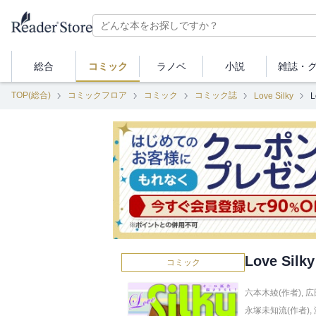
総合
コミック
ラノベ
小説
雑誌・
TOP(総合)
コミックフロア
コミック
コミック誌
Love Silky
L
Love Silky
コミック
六本木綾(作者)
,
広
永塚未知流(作者)
,