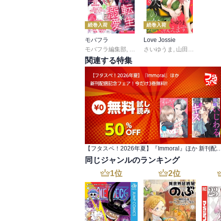
続巻入荷
続巻入荷
モバフラ
Love Jossie
モバフラ編集部
,
桃乃みく
さいゆうま
,
宮城杏奈
,
山田きよの
,
響 あい
,
,
蒼井
陽丘
関連する特集
【フタスペ！2026年夏】『Immoral』ほか 新刊配信記念フェ
同じジャンルのランキング
1
位
2
位