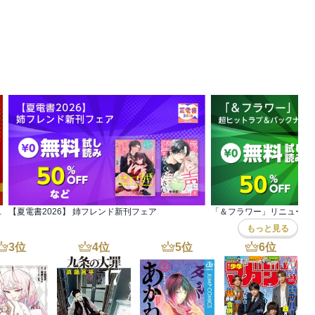
みづ
ハオ
,
,
犬野花子
服部美紀
,
八島時
,
まつもと
,
美伊優星
ア！今だけ3巻無料!!
【夏電書2026】 姉フレンド新刊フェア
もっと見る
3
位
4
位
5
位
6
位