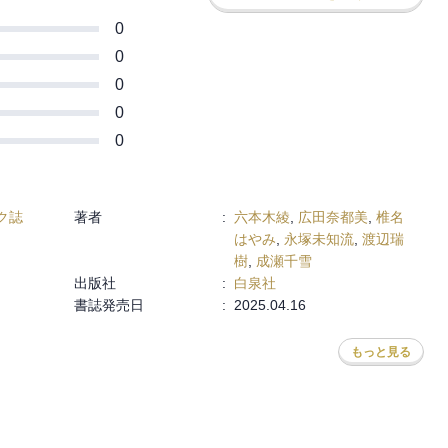
0
0
0
0
0
ク誌
著者
:
六本木綾
,
広田奈都美
,
椎名
はやみ
,
永塚未知流
,
渡辺瑞
樹
,
成瀬千雪
出版社
:
白泉社
書誌発売日
:
2025.04.16
もっと見る