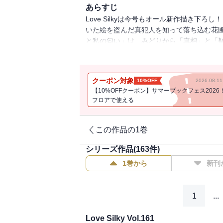
あらすじ
Love Silkyは今号もオール新作描き
いた絵を盗んだ真犯人を知って落ち込む花圃
と私の匂い」は、みどりから「真相」と「
は、名村の姉からの急な頼みで、家入は名
す」は、年末実家に帰るつもりの深月に対
なった深月は、勢いであることを提案してし
クーポン対象
10%OFF
2026.08.
ケンカしてしまった伊織。険悪な二人の前に
【10%OFFクーポン】サマーブックフェス2026
偽装結婚はじめました」は、偽装結婚をス
フロアで使える
んできて、しかもどうやら彼女は彼の元カノ
に比べて約３３％オフ！
この作品の1巻
シリーズ作品(
163
件)
1巻から
新刊
1
...
Love Silky Vol.161