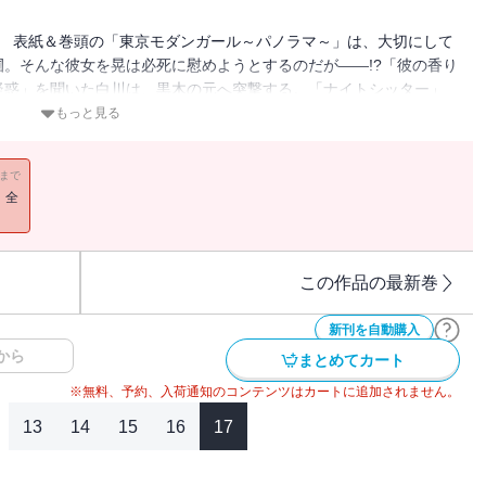
下ろし！ 表紙＆巻頭の「東京モダンガール～パノラマ～」は、大切にして
。そんな彼女を晃は必死に慰めようとするのだが――!?「彼の香り
疑惑」を聞いた白川は、黒木の元へ突撃する。「ナイトシッター」
村と二人で姉の子を一日預かることに。「今夜、私は処女を捨てま
もっと見る
して、一人で東京で過ごすという蒼井。蒼井の寂しそうな表情が気に
まい――!?「アレが噂の江ノ島イケメンレストラン」は、シェフと
11まで
シェフの元カノ・暁玲奈がいきなり現れ・・・!?「８股俳優と甘い
！全
タートすることになった美月だが、知らない女の人が部屋に怒鳴り込
のようで!? この雑誌版でのご購読でしたら、単話売りの合計価格
この作品の最新巻
新刊を自動購入
から
まとめてカート
※無料、予約、入荷通知のコンテンツはカートに追加されません。
13
14
15
16
17