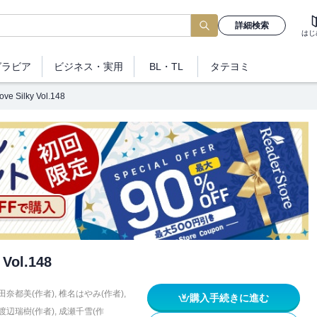
詳細検索
はじ
グラビア
ビジネス
・実用
BL・TL
タテヨミ
ove Silky Vol.148
 Vol.148
田奈都美(作者)
,
椎名はやみ(作者)
,
購入手続きに進む
渡辺瑞樹(作者)
,
成瀬千雪(作