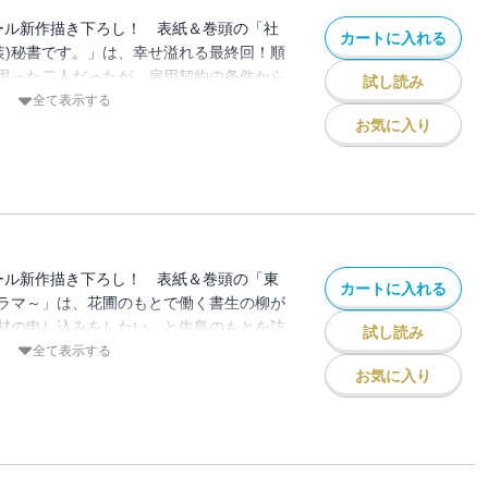
号もオール新作描き下ろし！ 表紙＆巻頭の「社
カートに入れる
男装)秘書です。」は、幸せ溢れる最終回！順
思った二人だったが、雇用契約の条件から
試し読み
ことはできないのではという問題が！「悪
全て表示する
パーティの準備を進める千夏。事前の打ち
お気に入り
ィに呼ばれた衝撃の理由を知ることにな
ウムの恋」は、少しの動揺もなく嘘をつく夫
隠し切れない眞桜は――？「自意識高過ぎ
ちゃんの恋」は、告白を取り消され激しく
いものがある」と拓海は自宅へ連れてきて
恋の憂鬱」は、救急車を呼ばなければ、と焦
号もオール新作描き下ろし！ 表紙＆巻頭の「東
カートに入れる
也がのんきな声を出しながら目を覚まして
ラマ～」は、花圃のもとで働く書生の柳が
が悪いけど」は、亜里沙が給料明細を確認
材の申し込みをしたい」と牛島のもとを訪
試し読み
がっていることに気づいて・・・。「アレ
私は頭が悪いけど」は、亜里沙に対して、み
全て表示する
レストラン」は、打ち上げ準備の帰り道、
る“ことわざ”を教えるのだが・・・。「８
お気に入り
」と伊織を呼び止め・・・!? この雑誌版
はじめました」は、ネットニュースに一平
単話売りの合計価格の約60％オフ！
事が載ってしまった!!「テラリウムの恋」
――。そう感じ始めた眞桜に、小西は優し
「今夜、私は処女を捨てます」は、ギクシ