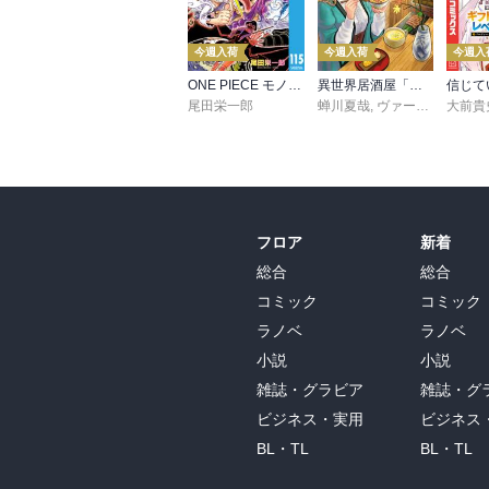
今週入荷
今週入荷
今週入
ONE PIECE モノクロ版 115
異世界居酒屋「のぶ」(22)
尾田栄一郎
蝉川夏哉
,
ヴァージニア二等兵
大前貴
フロア
新着
総合
総合
コミック
コミック
ラノベ
ラノベ
小説
小説
雑誌・グラビア
雑誌・グ
ビジネス・実用
ビジネス
BL・TL
BL・TL