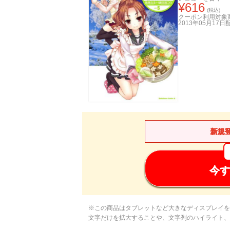
¥
616
(税込)
クーポン利用対象
2013年05月17日
新規
今す
※この商品はタブレットなど大きなディスプレイを
文字だけを拡大することや、文字列のハイライト、