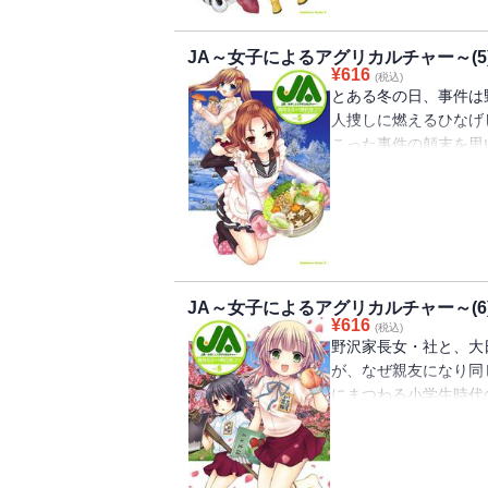
JA～女子によるアグリカルチャー～(5
¥
616
(税込)
とある冬の日、事件は
人捜しに燃えるひなげ
こった事件の顛末を思
のなのか！？ 次女・
コメディ第５巻！！
JA～女子によるアグリカルチャー～(6
¥
616
(税込)
野沢家長女・社と、大
が、なぜ親友になり同
にまつわる小学生時代
ひなげしが信州名物“
りました!!