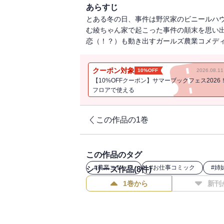
あらすじ
とある冬の日、事件は野沢家のビニールハ
む綾ちゃん家で起こった事件の顛末を思い
恋（！？）も動き出すガールズ農業コメデ
クーポン対象
10%OFF
2026.08.
【10%OFFクーポン】サマーブックフェス2026
フロアで使える
この作品の1巻
この作品のタグ
#
農業コミック
#
お仕事コミック
#
姉
シリーズ作品(
8
件)
1巻から
新刊