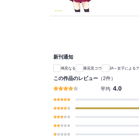
新刊通知
鳴見なる
唐花見コウ
JA～女子による
この作品のレビュー
（
2
件）
4.0
平均