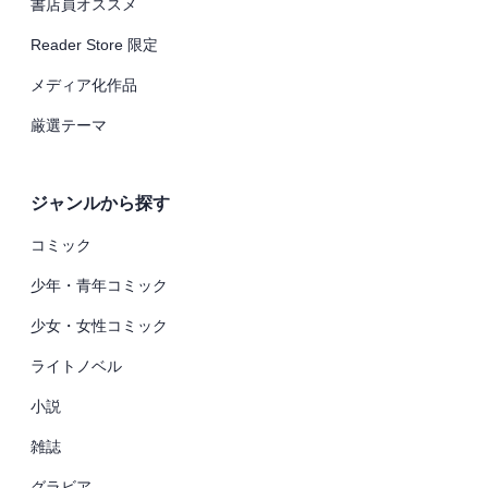
書店員オススメ
Reader Store 限定
メディア化作品
厳選テーマ
ジャンルから探す
コミック
少年・青年コミック
少女・女性コミック
ライトノベル
小説
雑誌
グラビア