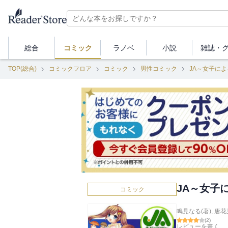
総合
コミック
ラノベ
小説
雑誌・
TOP(総合)
コミックフロア
コミック
男性コミック
JA～女子に
JA～女子
コミック
鳴見なる(著)
,
唐花
(
2
)
レビューを書く