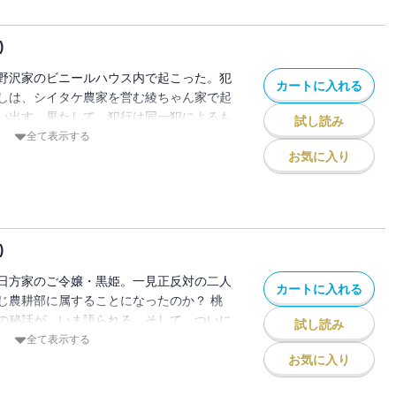
)
野沢家のビニールハウス内で起こった。犯
カートに入れる
しは、シイタケ農家を営む綾ちゃん家で起
い出す。果たして、犯行は同一犯によるも
試し読み
繭の初恋（！？）も動き出すガールズ農業
全て表示する
お気に入り
)
日方家のご令嬢・黒姫。一見正反対の二人
カートに入れる
じ農耕部に属することになったのか？ 桃
の秘話が、いま語られる。そして、ついに
試し読み
おやき”作りに挑戦する第６巻、おいしく実
全て表示する
お気に入り