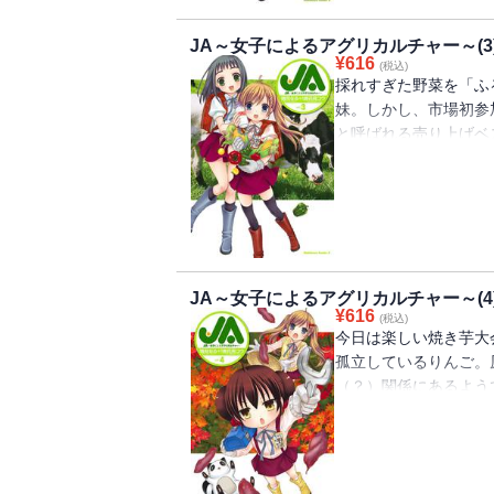
JA～女子によるアグリカルチャー～(3
¥
616
(税込)
採れすぎた野菜を「ふ
妹。しかし、市場初参
と呼ばれる売り上げベ
家の野菜は売れるのか!
JA～女子によるアグリカルチャー～(4
¥
616
(税込)
今日は楽しい焼き芋大
孤立しているりんご。
（？）関係にあるよう
りんごが放った、衝撃
苦！な第4弾!!