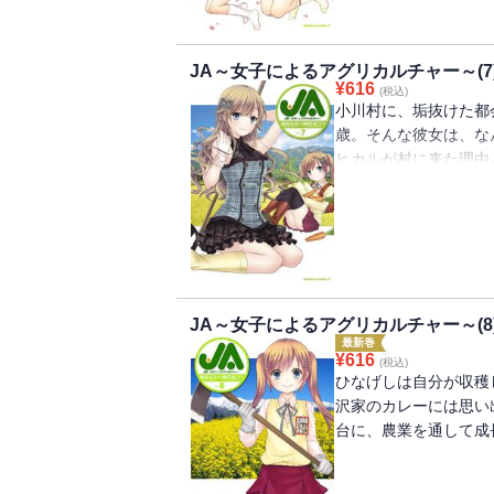
JA～女子によるアグリカルチャー～(7
¥
616
(税込)
小川村に、垢抜けた都
歳。そんな彼女は、なん
ヒカルが村に来た理由
勃発する、ホッカホカの
JA～女子によるアグリカルチャー～(8
最新巻
¥
616
(税込)
ひなげしは自分が収穫し
沢家のカレーには思い
台に、農業を通して成