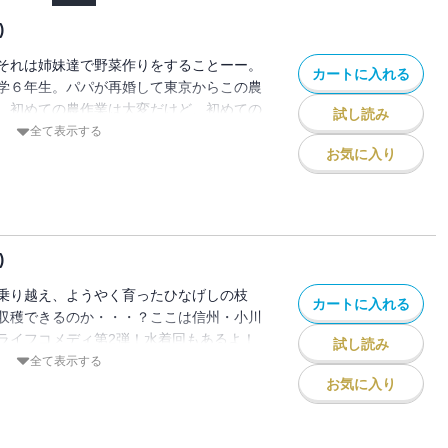
)
それは姉妹達で野菜作りをすることーー。
カートに入れる
学６年生。パパが再婚して東京からこの農
。初めての農作業は大変だけど、初めての
試し読み
ます☆
全て表示する
お気に入り
)
乗り越え、ようやく育ったひなげしの枝
カートに入れる
収穫できるのか・・・？ここは信州・小川
ライフコメディ第2弾！水着回もあるよ！
試し読み
）
全て表示する
お気に入り