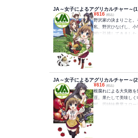
JA～女子によるアグリカルチャー～(1
¥
616
(税込)
野沢家の決まりごと。
私、野沢ひなげし、小
村に引越してきました
姉妹達と一緒に頑張り
JA～女子によるアグリカルチャー～(2
¥
616
(税込)
根腐れによる大失敗を
豆。果たして美味しく
村。四姉妹農業スロー
（レンコン掘りだけど