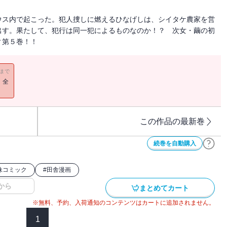
ウス内で起こった。犯人捜しに燃えるひなげしは、シイタケ農家を営
出す。果たして、犯行は同一犯によるものなのか！？ 次女・繭の初
ィ第５巻！！
11まで
！全
この作品の最新巻
続巻を自動購入
妹コミック
#
田舎漫画
から
まとめてカート
※無料、予約、入荷通知のコンテンツはカートに追加されません。
1