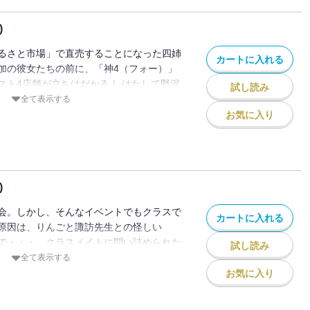
)
るさと市場」で直売することになった四姉
カートに入れる
加の彼女たちの前に、「神4（フォー）」
スト4店舗が立ちはだかる！ はたして野沢
試し読み
?
全て表示する
お気に入り
)
会。しかし、そんなイベントでもクラスで
カートに入れる
原因は、りんごと諏訪先生との怪しい
で・・・。クラスメイトに問い詰められた
試し読み
の一言とは!? 妃ちゃんも再登場で夜露死
全て表示する
お気に入り