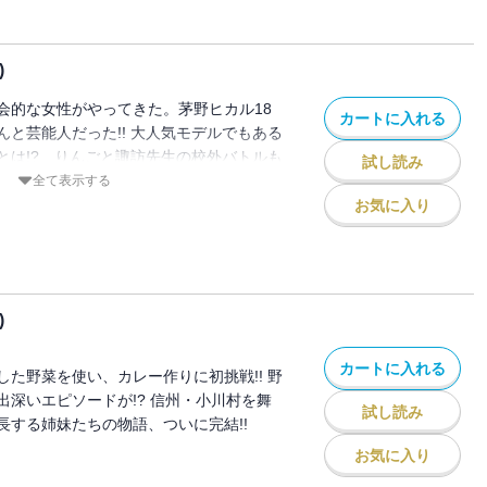
)
会的な女性がやってきた。茅野ヒカル18
カートに入れる
と芸能人だった!! 大人気モデルでもある
とは!? りんごと諏訪先生の校外バトルも
試し読み
第７巻!!
全て表示する
お気に入り
)
カートに入れる
た野菜を使い、カレー作りに初挑戦!! 野
出深いエピソードが!? 信州・小川村を舞
試し読み
長する姉妹たちの物語、ついに完結!!
お気に入り