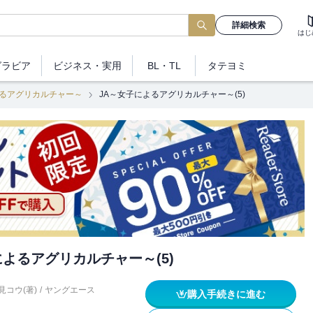
詳細検索
はじ
グラビア
ビジネス
・実用
BL・TL
タテヨミ
よるアグリカルチャー～
JA～女子によるアグリカルチャー～(5)
によるアグリカルチャー～(5)
見コウ(著)
/
ヤングエース
購入手続きに進む