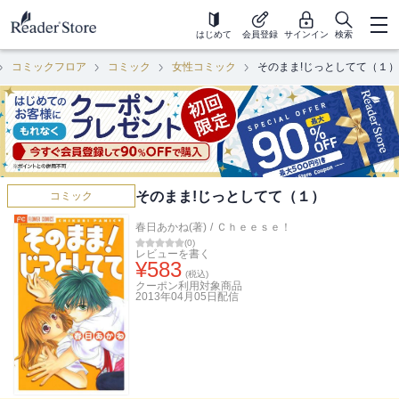
はじめて
会員登録
サインイン
検索
コミックフロア
コミック
女性コミック
そのまま!じっとしてて（１）
そのまま!じっとしてて（１）
コミック
春日あかね(著)
/
Ｃｈｅｅｓｅ！
(
0
)
レビューを書く
¥
583
(税込)
クーポン利用対象商品
2013年04月05日
配信