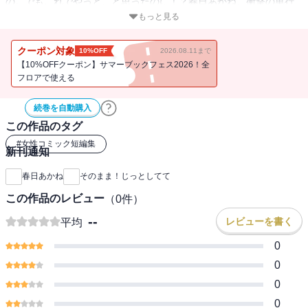
の。でもこれでやっと、と思ったのに！？春日あかね、衝撃の単行
本デビュー作！！
もっと見る
●本作品は短編集です。そのまま！じっとしてて／そのまま！じっと
クーポン対象
10%OFF
2026.08.11まで
してろ／そのまま！！じっとしてて／この手を放さないで／黒江く
【10%OFFクーポン】サマーブックフェス2026！全
んのいいわけの5作品を収録。
フロアで使える
続巻を自動購入
この作品のタグ
#
女性コミック短編集
新刊通知
春日あかね
そのまま！じっとしてて
この作品のレビュー
（
0
件）
--
レビューを書く
平均
0
0
0
0