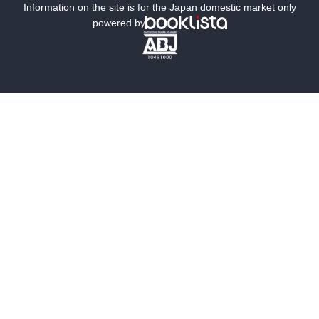
ミステリー
SF
Information on the site is for the Japan domestic market only
powered by
歴史・時代小説
文学
雑誌
グラビア写真集
ボーイズラブ
ティーンズラブ
人文・思想・歴史
社会・政治・法律
ビジネス・経済
サイエンス・テクノロジー
コンピュータ・情報
くらし・家庭
料理・酒
ファッション・美容・ダイエット
ホビー&カルチャー
スポーツ・アウトドア
地図・ガイド
エンターテイメント