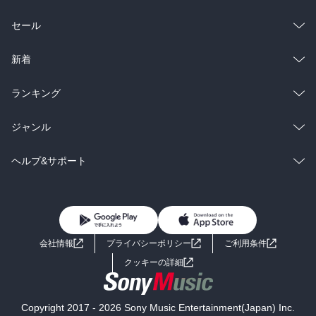
総合
コミック
セール
ラノベ
小説
総合
コミック
新着
雑誌・グラビア
ビジネス・実用
ラノベ
小説
総合
コミック
ランキング
BL・TL
雑誌・グラビア
ビジネス・実用
ラノベ
小説
総合
コミック
ジャンル
BL・TL
雑誌・グラビア
ビジネス・実用
ラノベ
小説
コミック
男性コミック
ヘルプ&サポート
BL・TL
雑誌・グラビア
ビジネス・実用
女性コミック
コミック誌
初めての方へ
ヘルプ
BL・TL
ライトノベル
男子向けラノベ
よくあるご質問
お問い合わせ
会社情報
プライバシーポリシー
ご利用条件
女子向けラノベ
小説
利用規約
クッキーの詳細
国内小説
海外小説
Copyright 2017 - 2026 Sony Music Entertainment(Japan) Inc.