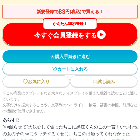
83
新規登録で
円(税込)で買える！
かんたん30秒登録！
今すぐ会員登録をする
購入手続きに進む
カートに入れる
お気に入り
試し読み
※この商品はタブレットなど大きなディスプレイを備えた機器で読むことに適し
ています。
文字だけを拡大することや、文字列のハイライト、検索、辞書の参照、引用など
の機能が使用できません。
あらすじ
“××触らせて”大決心して告ったちこに黒江くんのこの一言！いつも他
の女の子の××にタッチするくせに、ちこのは触ってくれなかった