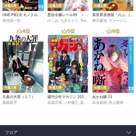
今週入荷
今週入荷
今週入荷
ONE PIECE モノクロ版 115
悪役令嬢レベル99 ～私は裏ボスですが魔王ではありません～ その６
異世界居酒屋「のぶ」(22)
尾田栄一郎
のこみ
,
七夕さとり
,
Tea
蝉川夏哉
,
ヴァージニア二等兵
4
位
5
位
6
位
今週入荷
今週入荷
今週入荷
九条の大罪（１７）
週刊少年マガジン 2026年36・37号[2026年8月5日発売]
あかね噺 23
真鍋昌平
金城宗幸
,
ノ村優介
,
真島ヒロ
末永裕樹
,
宮島礼吏
,
馬上鷹将
,
新川直司
,
久
フロア