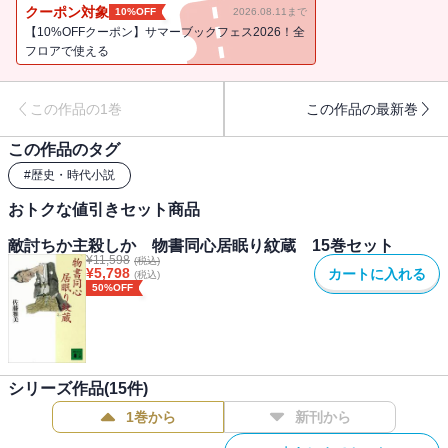
クーポン対象
10%OFF
2026.08.11まで
【10%OFFクーポン】サマーブックフェス2026！全
フロアで使える
この作品の1巻
この作品の最新巻
この作品のタグ
#
歴史・時代小説
おトクな値引きセット商品
敵討ちか主殺しか 物書同心居眠り紋蔵 15巻セット
¥
11,598
(税込)
¥
5,798
カートに入れる
(税込)
50%OFF
シリーズ作品(
15
件)
1巻から
新刊から