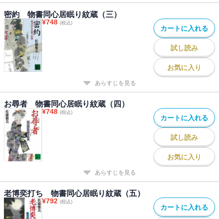
密約 物書同心居眠り紋蔵（三）
¥
748
(税込)
カートに入れる
試し読み
お気に入り
あらすじを見る
お尋者 物書同心居眠り紋蔵（四）
¥
748
(税込)
カートに入れる
試し読み
お気に入り
あらすじを見る
老博奕打ち 物書同心居眠り紋蔵（五）
¥
792
(税込)
カートに入れる