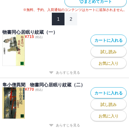
まとめてカート
※無料、予約、入荷通知のコンテンツはカートに追加されません。
1
2
物書同心居眠り紋蔵（一）
¥
715
(税込)
カートに入れる
試し読み
お気に入り
あらすじを見る
隼小僧異聞 物書同心居眠り紋蔵（二）
¥
770
(税込)
カートに入れる
試し読み
お気に入り
あらすじを見る