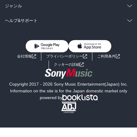
BL・TL
雑誌・グラビア
ビジネス・実用
ラノベ
小説
総合
コミック
ジャンル
BL・TL
雑誌・グラビア
ビジネス・実用
ラノベ
小説
コミック
男性コミック
ヘルプ&サポート
BL・TL
雑誌・グラビア
ビジネス・実用
女性コミック
コミック誌
初めての方へ
ヘルプ
BL・TL
ライトノベル
男子向けラノベ
よくあるご質問
お問い合わせ
会社情報
プライバシーポリシー
ご利用条件
女子向けラノベ
小説
利用規約
クッキーの詳細
国内小説
海外小説
Copyright 2017 - 2026 Sony Music Entertainment(Japan) Inc.
ミステリー
SF
Information on the site is for the Japan domestic market only
powered by
歴史・時代小説
文学
雑誌
グラビア写真集
ボーイズラブ
ティーンズラブ