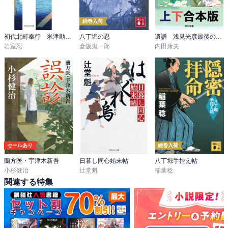
続巻入荷
初代北町奉行 米津勘兵衛
八丁堀の忍
遺譜 浅見光彦最後の事件【上下 合本版】
岩室忍
倉阪鬼一郎
内田康夫
セールあり
続巻入荷
蘭方医・宇津木新吾
日暮し同心始末帖
八丁堀手控え帖
小杉健治
辻堂魁
稲葉稔
関連する特集