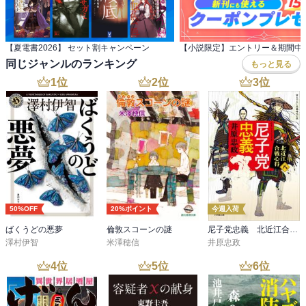
【夏電書2026】 セット割キャンペーン
同じジャンルのランキング
もっと見る
1
位
2
位
3
位
50%OFF
20%ポイント
今週入荷
ばくうどの悪夢
倫敦スコーンの謎
尼子党忠義 北近江合戦心得〈八〉
澤村伊智
米澤穂信
井原忠政
4
位
5
位
6
位