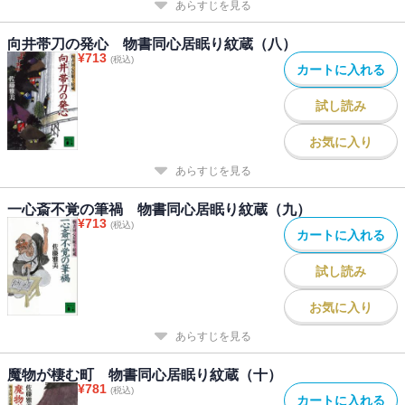
あらすじを見る
向井帯刀の発心 物書同心居眠り紋蔵（八）
¥
713
(税込)
カートに入れる
試し読み
お気に入り
あらすじを見る
一心斎不覚の筆禍 物書同心居眠り紋蔵（九）
¥
713
(税込)
カートに入れる
試し読み
お気に入り
あらすじを見る
魔物が棲む町 物書同心居眠り紋蔵（十）
¥
781
(税込)
カートに入れる