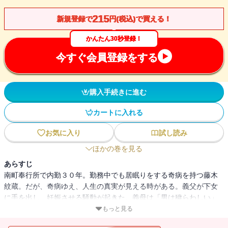
215
新規登録で
円(税込)で買える！
かんたん30秒登録！
今すぐ会員登録をする
購入手続きに進む
カートに入れる
お気に入り
試し読み
ほかの巻を見る
あらすじ
南町奉行所で内勤３０年。勤務中でも居眠りをする奇病を持つ藤木
紋蔵。だが、奇病ゆえ、人生の真実が見える時がある。義父が下女
に手を出し、妊娠させる騒動が起きた。義母は「男は穢らわしい」
とご立腹だ。人間の欲深さを描く「浮気の後始末」ほか７編。“窓際
もっと見る
族”同心が活躍する捕物帳！連作時代小説。