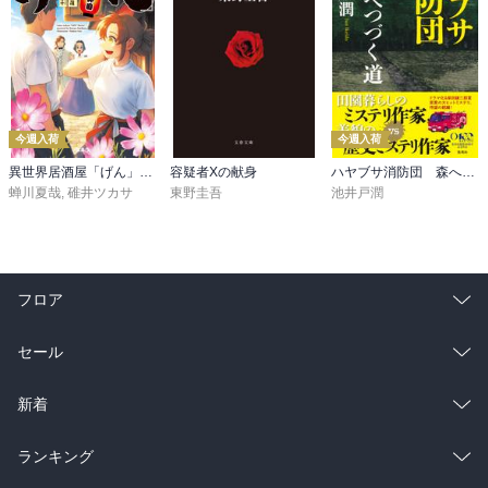
今週入荷
今週入荷
異世界居酒屋「げん」三杯目
容疑者Xの献身
ハヤブサ消防団 森へつづく道
蝉川夏哉
,
碓井ツカサ
東野圭吾
池井戸潤
フロア
総合
コミック
セール
ラノベ
小説
総合
コミック
新着
雑誌・グラビア
ビジネス・実用
ラノベ
小説
総合
コミック
ランキング