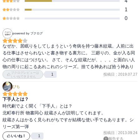
4
1
0
powered by ブクログ
なぜか、居眠りをしてしまうという奇病を持つ藤木紋蔵。人前に出
る仕事はさせられないと書き物する裏方に。 三廻りの、金が入る同
心の仕事にはつけない。 さて、そんな紋蔵だが、、、。と面白い人
物の周りに起こるあれこれのシリーズ。捨てる神あれば拾う神あり
ブクログレビューは
投稿日
:
2019.07.27
1
いいねできません
ぴも
下手人とは？
時代劇でよく聞く「下手人」とは？

北町奉行所 物書同心 紋蔵さんが説明してくれます。

紋蔵さんはかるく見られがちですが結構な使い手でもあります。シ
リーズ第一弾 
投稿日
:
2013.09.24
いいね！
1
報告する