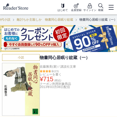
はじめて
会員登録
サインイン
検索
時代小説
敵討ちか主殺しか 物書同心居眠り紋蔵
物書同心居眠り紋蔵（一）
物書同心居眠り紋蔵（一）
小説
佐藤雅美(著)
/
講談社文庫
(
15
)
レビューを書く
¥
715
(税込)
クーポン利用対象商品
2013年03月08日
配信