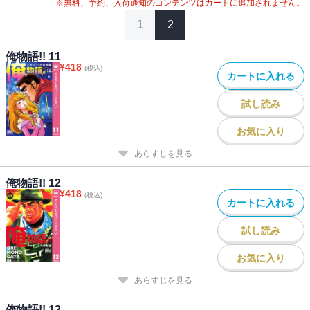
※無料、予約、入荷通知のコンテンツはカートに追加されません。
1
2
俺物語!! 11
¥
418
(税込)
カートに入れる
試し読み
お気に入り
あらすじを見る
俺物語!! 12
¥
418
(税込)
カートに入れる
試し読み
お気に入り
あらすじを見る
俺物語!! 13