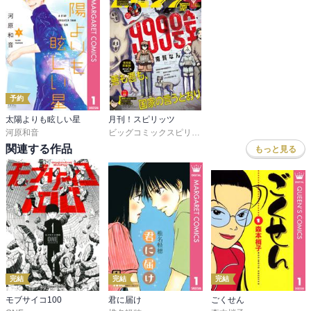
予約
太陽よりも眩しい星
月刊！スピリッツ
河原和音
ビッグコミックスピリッツ編集部
関連する作品
もっと見る
完結
完結
完結
モブサイコ100
君に届け
ごくせん