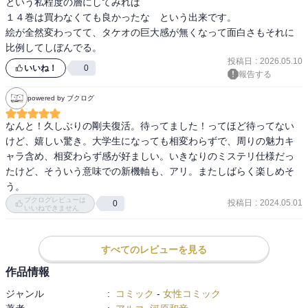
という私程度の層にしてみれば　

１４巻は買わなくても良かったな　という出来です。

絵が全然変わってて、タケオの巨大感が無くなって面白さもそれに
比例してしぼんでる。
投稿日
:
2026.05.10
いいね！
0
報告する
powered by ブクログ
なんと！久しぶりの剛夫復活。待ってました！ってほど待ってない
けど、嬉しい驚き。大学生になっても相変わらずで、周りの魅力キ
ャラ含め、相変わらず感が好ましい。いきなりのミステリ仕様だっ
たけど、そういう意味での新機軸も、アリ。またしばらく楽しめそ
う。
ブクログレビューは
投稿日
:
2024.05.01
0
いいねできません
すべてのレビューを見る
作品情報
ジャンル
:
コミック
-
女性コミック