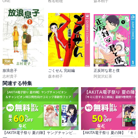
ONE
椎名軽穂
森本梢子
完結
完結
放浪息子
ごくせん 完結編
正反対な君と僕
志村貴子
森本梢子
阿賀沢紅茶
関連する特集
【AKITA電子祭り 夏の陣】ヤングチャンピオン ＆チャンピオンRED男性向けコミック準新作フェア