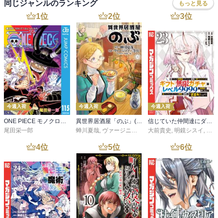
同じジャンルのランキング
もっと見る
1
位
2
位
3
位
今週入荷
今週入荷
今週入荷
ONE PIECE モノクロ版 115
異世界居酒屋「のぶ」(22)
信じていた仲間達にダンジョン奥地で殺されかけたがギフト『無限ガチャ』でレベル９９９９の仲間達を手に入れて元パーティーメンバーと世界に復讐＆『ざまぁ！』します！（２３）
尾田栄一郎
蝉川夏哉
,
ヴァージニア二等兵
大前貴史
,
転
,
明鏡シスイ
,
ｔｅ
4
位
5
位
6
位