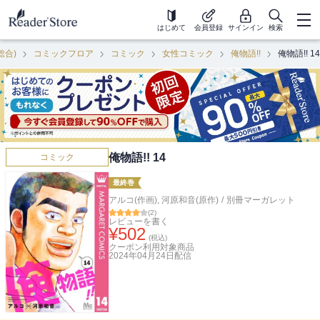
はじめて
会員登録
サインイン
検索
総合)
コミックフロア
コミック
女性コミック
俺物語!!
俺物語!! 14
俺物語!! 14
コミック
最終巻
アルコ(作画)
,
河原和音(原作)
/
別冊マーガレット
(
2
)
レビューを書く
¥
502
(税込)
クーポン利用対象商品
2024年04月24日
配信