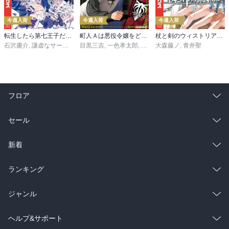
今週入荷
今週入荷
今週入荷
転生したら第七王子だったので、気ままに魔術を極めます（２４）
町人Ａは悪役令嬢をどうしても救いたい ～どぶと空と氷の姫君～１０【電子書店共通特典イラスト付】
杖と剣のウィストリア（１６）
石沢庸介
,
謙虚なサークル
,
メル。
目黒三吉
,
一色孝太郎
,
Parum
大森藤ノ
,
青井聖
フロア
総合
コミック
セール
ラノベ
小説
総合
コミック
新着
雑誌・グラビア
ビジネス・実用
ラノベ
小説
総合
コミック
ランキング
BL・TL
雑誌・グラビア
ビジネス・実用
ラノベ
小説
総合
コミック
ジャンル
BL・TL
雑誌・グラビア
ビジネス・実用
ラノベ
小説
コミック
男性コミック
ヘルプ&サポート