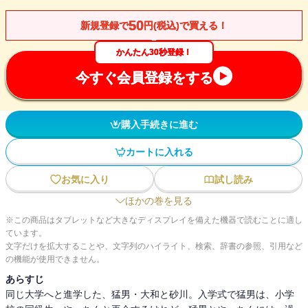
50
新規登録で
円(税込)で買える！
かんたん30秒登録！
今すぐ会員登録をする
購入手続きに進む
カートに入れる
お気に入り
試し読み
ほかの巻を見る
※この商品はタブレットなど大きなディスプレイを備えた機器で読むことに適し
ています。
文字だけを拡大することや、文字列のハイライト、検索、辞書の参照、引用など
の機能が使用できません。
あらすじ
同じ大学へと進学した、猛男・大和と砂川。入学式で猛男は、小学