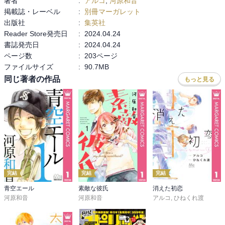
著者
:
アルコ
,
河原和音
掲載誌・レーベル
:
別冊マーガレット
出版社
:
集英社
Reader Store発売日
:
2024.04.24
書誌発売日
:
2024.04.24
ページ数
:
203ページ
ファイルサイズ
:
90.7MB
同じ著者の作品
もっと見る
完結
完結
完結
青空エール
素敵な彼氏
消えた初恋
河原和音
河原和音
アルコ
,
ひねくれ渡