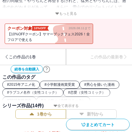
校の同級生・やっちんと再会するけれど、猛男とやっちんには、過
去のわだかまりがあって…。さらに、雪山でのリゾートバイトで
は、怪しげなペンションで事件が発生し…!? 猛男たちの大学生活を
もっと見る
描く「俺物語!! 番外編」をまとめた、待望の第14巻★
クーポン対象
10%OFF
2026.08.11まで
【10%OFFクーポン】サマーブックフェス2026！全
フロアで使える
この作品の1巻
この作品の最新巻
続巻を自動購入
この作品のタグ
#
2015年アニメ化
#
小学館漫画賞受賞
#
男心を描いた漫画
#
ラブコメ名作（女性コミック）
#
恋愛（女性コミック）
#
2015年映画化
#
コメディ（女性コミック）
シリーズ作品(
14
件)
全て表示する
#
ロングセラーコミック
#
幼馴染（女性コミック）
1巻から
新刊から
#
女子高生（女性コミック）
#
恋愛初心者の主人公コミック
#
講談社漫画賞
まとめてカート