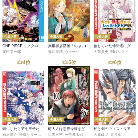
今週入荷
今週入荷
今週入荷
ONE PIECE モノクロ版 115
異世界居酒屋「のぶ」(22)
信じていた仲間達にダンジョン奥地で殺されかけたがギフト『無限ガチャ』でレベル９９９９の仲間達を手に入れて元パーティーメンバーと世界に復讐＆『ざまぁ！』します！（２３）
尾田栄一郎
蝉川夏哉
,
ヴァージニア二等兵
大前貴史
,
転
,
明鏡シスイ
,
ｔｅ
4
位
5
位
6
位
今週入荷
今週入荷
今週入荷
転生したら第七王子だったので、気ままに魔術を極めます（２４）
町人Ａは悪役令嬢をどうしても救いたい ～どぶと空と氷の姫君～１０【電子書店共通特典イラスト付】
杖と剣のウィストリア（１６）
石沢庸介
,
謙虚なサークル
,
メル。
目黒三吉
,
一色孝太郎
,
Parum
大森藤ノ
,
青井聖