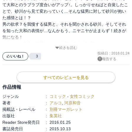
て大和とのラブラブ度合いがアップ↑。しっかりせねばと自覚したこ
とで、砂川から見て変わっていく…そんな猛男に対して砂川が抱い
た感情とは！？

男の欲求？を我慢する猛男と、それを聞かされる砂川、そしてそれ
を知った大和の表情が…なんかもう、ニヤニヤが止まらず！続きが
気になる！

さらには、今巻、猛男のおかしな顔が多すぎる(笑)

続きを読む
猛男のスマホ&ラインデビューとか、妹・真希ちゃんの成長など、か
投稿日
:
2016.01.24
わいくてほのぼの笑えますw
いいね！
3
報告する
すべてのレビューを見る
作品情報
ジャンル
:
コミック
-
女性コミック
著者
:
アルコ
,
河原和音
掲載誌・レーベル
:
別冊マーガレット
出版社
:
集英社
Reader Store発売日
:
2016.01.25
書誌発売日
:
2015.10.13