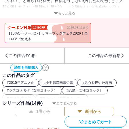
てくれ！」と迫られた猛男。自信をうしないかけた猛男だけど、大
和を渡したくない気持ちに気づき、一之瀬さんに立ち向かってい
く。いよいよパティシエ・コンクール当日…全てが決まる運命の日
もっと見る
に何かが起きる!?
クーポン対象
10%OFF
2026.08.11まで
【10%OFFクーポン】サマーブックフェス2026！全
フロアで使える
この作品の1巻
この作品の最新巻
続巻を自動購入
この作品のタグ
#
2015年アニメ化
#
小学館漫画賞受賞
#
男心を描いた漫画
#
ラブコメ名作（女性コミック）
#
恋愛（女性コミック）
#
2015年映画化
#
コメディ（女性コミック）
シリーズ作品(
14
件)
全て表示する
#
ロングセラーコミック
#
幼馴染（女性コミック）
1巻から
新刊から
#
女子高生（女性コミック）
#
恋愛初心者の主人公コミック
#
講談社漫画賞
まとめてカート