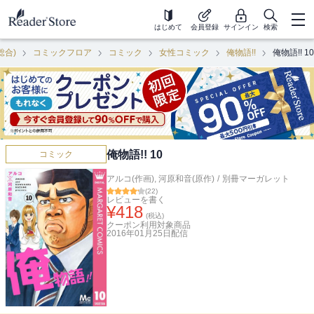
はじめて
会員登録
サインイン
検索
総合)
コミックフロア
コミック
女性コミック
俺物語!!
俺物語!! 10
俺物語!! 10
コミック
アルコ(作画)
,
河原和音(原作)
/
別冊マーガレット
(
22
)
レビューを書く
¥
418
(税込)
クーポン利用対象商品
2016年01月25日
配信