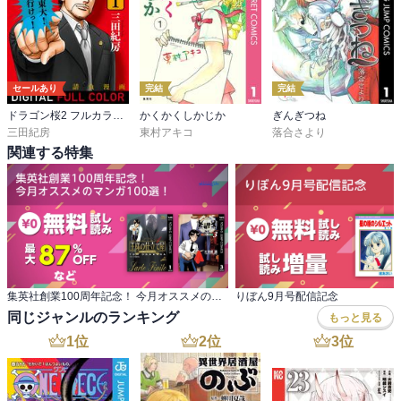
セールあり
完結
完結
ドラゴン桜2 フルカラー版
かくかくしかじか
ぎんぎつね
三田紀房
東村アキコ
落合さより
関連する特集
集英社創業100周年記念！ 今月オススメのマンガ100選！
りぼん9月号配信記念
同じジャンルのランキング
もっと見る
1
位
2
位
3
位