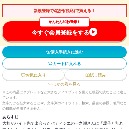
42
新規登録で
円(税込)で買える！
かんたん30秒登録！
今すぐ会員登録をする
購入手続きに進む
カートに入れる
お気に入り
試し読み
ほかの巻を見る
※この商品はタブレットなど大きなディスプレイを備えた機器で読むことに適し
ています。
文字だけを拡大することや、文字列のハイライト、検索、辞書の参照、引用など
の機能が使用できません。
あらすじ
大和がバイト先で出会ったパティシエの一之瀬さんに「凛子と別れ