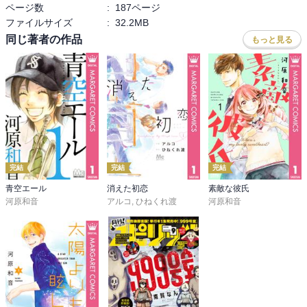
ページ数
:
187ページ
ファイルサイズ
:
32.2MB
同じ著者の作品
もっと見る
完結
完結
完結
青空エール
消えた初恋
素敵な彼氏
河原和音
アルコ
,
ひねくれ渡
河原和音