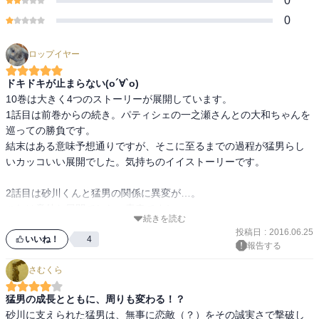
0
0
ロップイヤー
ドキドキが止まらない(о´∀`о)
10巻は大きく4つのストーリーが展開しています。

1話目は前巻からの続き。パティシェの一之瀬さんとの大和ちゃんを
巡っての勝負です。

結末はある意味予想通りですが、そこに至るまでの過程が猛男らし
いカッコいい展開でした。気持ちのイイストーリーです。

2話目は砂川くんと猛男の関係に異変が…。

これは意外な展開でした。青春ですねぇ。

続きを読む
投稿日
:
2016.06.25
３話目は大和の学校での文化祭の話です。

いいね！
4
報告する
ラストの展開の大和ちゃんの表情はカワイイの一言です。

さむくら
4話目は猛男の大和への想いが強くなってきた話です。

猛男の成長とともに、周りも変わる！？
これはもう大変です。猛男の反応がおかしいです。次回に続きます
砂川に支えられた猛男は、無事に恋敵（？）をその誠実さで撃破し
がすごい楽しみです。
