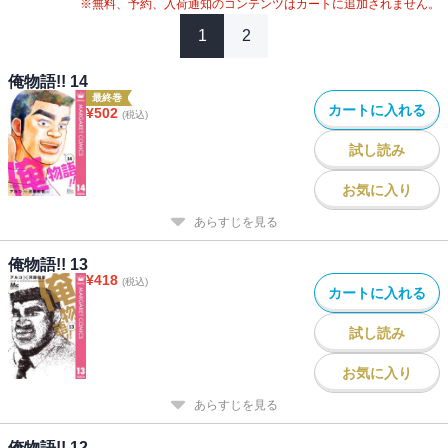
※無料、予約、入荷通知のコンテンツはカートに追加されません。
1
2
俺物語!! 14
最終巻
カートに入れる
¥
502
(税込)
試し読み
お気に入り
あらすじを見る
俺物語!! 13
¥
418
(税込)
カートに入れる
試し読み
お気に入り
あらすじを見る
俺物語!! 12