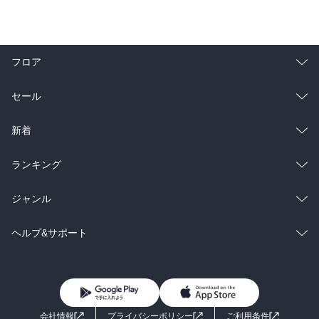
フロア
総合
コミック
セール
ラノベ
小説
総合
コミック
新着
雑誌・グラビア
ビジネス・実用
ラノベ
小説
総合
コミック
ランキング
BL・TL
雑誌・グラビア
ビジネス・実用
ラノベ
小説
総合
コミック
ジャンル
BL・TL
雑誌・グラビア
ビジネス・実用
ラノベ
小説
コミック
男性コミック
ヘルプ&サポート
BL・TL
雑誌・グラビア
ビジネス・実用
女性コミック
コミック誌
初めての方へ
ヘルプ
BL・TL
ライトノベル
男子向けラノベ
よくあるご質問
お問い合わせ
会社情報
プライバシーポリシー
ご利用条件