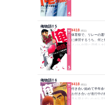
しまった女子が現れ…
編も収録。
俺物語!! 5
¥
418
(税込)
体育祭で、リレーの選
に練習するうち、何と
イバル出現に戸惑う大
り越えられるのか!?
ースデイ到来！ 忘れ
は、猛男との初キスを
俺物語!! 6
¥
418
(税込)
付き合い始めて半年余
お付き合いが進行中の
月を迎えていながら元
心配でハラハラな毎日