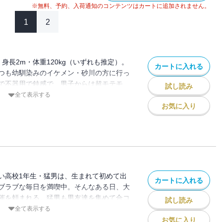
※無料、予約、入荷通知のコンテンツはカートに追加されません。
1
2
身長2m・体重120kg（いずれも推定）。
カートに入れる
つも幼馴染みのイケメン・砂川の方に行っ
で不器用で鈍感で、男子からは超モテモ
試し読み
車の中で、ひとりの女の子を痴漢から救っ
全て表示する
来の予感…!? 笑って泣けて、胸キュンも
お気に入り
ディー！
い高校1年生・猛男は、生まれて初めて出
カートに入れる
ブラブな毎日を満喫中。そんなある日、大
催を頼まれる。猛男も男友達を集めて合コ
試し読み
！ もちろんイケメンの砂川も参加。とこ
全て表示する
、思わぬ大事件が発生!! 絶体絶命の大ピ
お気に入り