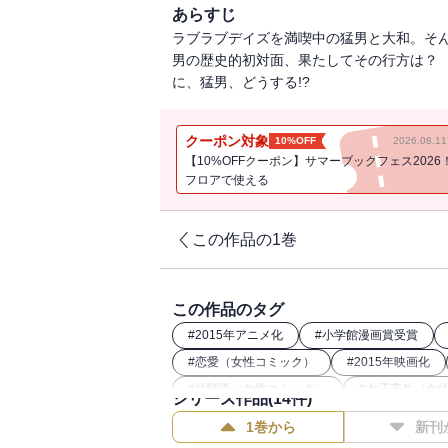
あらすじ
ラブラブデイズを満喫中の猛男と大和。そん
男の歴史的初対面、果たしてその行方は？ 
に、猛男、どうする!?
クーポン対象
10%OFF
2026.08.
【10%OFFクーポン】サマーブックフェス2026
フロアで使える
この作品の1巻
この作品のタグ
#
2015年アニメ化
#
小学館漫画賞受賞
#
恋愛（女性コミック）
#
2015年映画化
#
幼馴染（女性コミック）
#
女子高生（女
シリーズ作品(
14
件)
1巻から
新刊