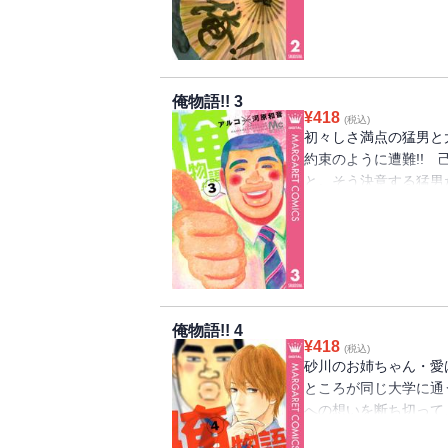
ンチに、猛男の底力が大
俺物語!! 3
¥
418
(税込)
初々しさ満点の猛男と
約束のように遭難!!
と。そう決意する猛男
の夜にドキドキ…。 
ボで、少女マンガの枠
大ヒットコメディー。
俺物語!! 4
¥
418
(税込)
砂川のお姉ちゃん・愛
ところが同じ大学に通
への想いを断ち切って
の方にも事件発生！ 