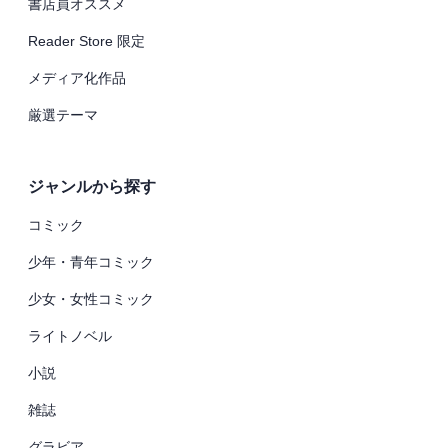
書店員オススメ
Reader Store 限定
メディア化作品
厳選テーマ
ジャンルから探す
コミック
少年・青年コミック
少女・女性コミック
ライトノベル
小説
雑誌
グラビア