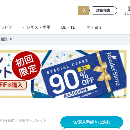
詳細検索
はじ
グラビア
ビジネス
・実用
BL・TL
タテヨミ
物語!! 8
和音(原作)
/
別冊マーガレット
購入手続きに進む