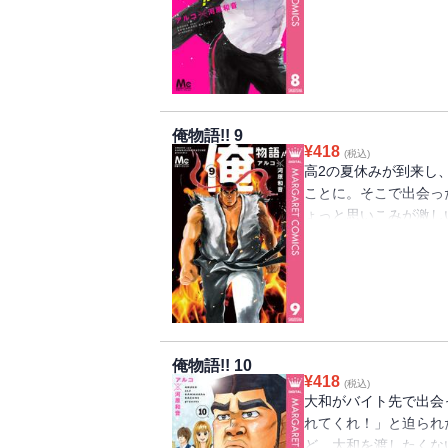
に出現!? 超イケメン
俺物語!! 9
¥
418
(税込)
高2の夏休みが到来し
ことに。そこで出会っ
ょっと思いこみが激し
好きなのか」と勘違い
イバル出現で猛男は!?
俺物語!! 10
¥
418
(税込)
大和がバイト先で出会
れてくれ！」と迫られ
ど、大和を渡したくな