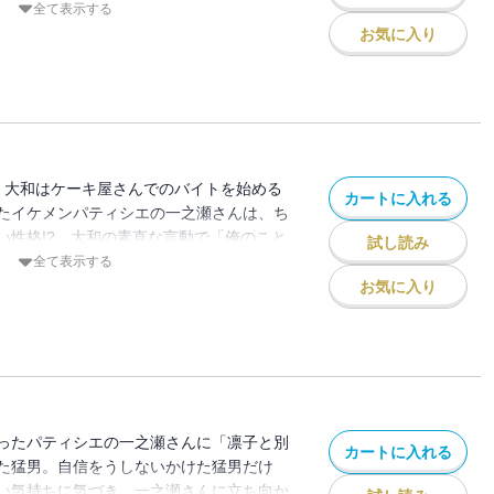
を相手に、猛男、どうする!?
全て表示する
お気に入り
、大和はケーキ屋さんでのバイトを始める
カートに入れる
たイケメンパティシエの一之瀬さんは、ち
い性格!? 大和の素直な言動で「俺のこと
試し読み
！ さらに「凛子」と呼び捨てまで…。ラ
全て表示する
お気に入り
ったパティシエの一之瀬さんに「凛子と別
カートに入れる
た猛男。自信をうしないかけた猛男だけ
い気持ちに気づき、一之瀬さんに立ち向か