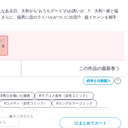
なある日、大和から“おうちデート”のお誘いが…!! 大和一家と猛
さらに、猛男に恋のライバルがついに出現!? 超イケメンを相手
11まで
！全
この作品の最新巻
続巻を自動購入
#
男心を描いた漫画
#
ラブコメ名作（女性コミック）
#
コメディ（女性コミック）
#
ロングセラーコミック
性コミック）
#
恋愛初心者の主人公コミック
#
講談社漫画賞
全て表示する
から
まとめてカート