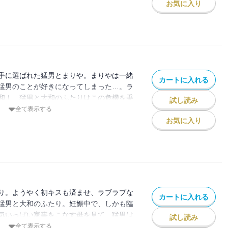
!? 幼稚園時代の猛男と砂川を描いた番外
お気に入り
手に選ばれた猛男とまりや。まりやは一緒
カートに入れる
猛男のことが好きになってしまった…。ラ
和！ 猛男と大和のふたりはこの危機を乗
試し読み
 そして、大和が心待ちにしていた猛男のバ
全て表示する
られない誕生日にしてあげたいと思う大和
お気に入り
心に決めるが…!?
り。ようやく初キスも済ませ、ラブラブな
カートに入れる
猛男と大和のふたり。妊娠中で、しかも臨
気いっぱい家事をこなす母を見て、猛男は
試し読み
。そんな猛男を頼りなく見ていた母が何と
全て表示する