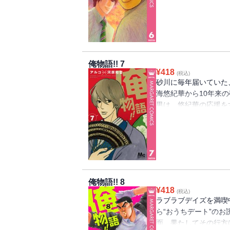
出産のときに思いがけ
の男気、全開!! そし
俺物語!! 7
¥
418
(税込)
砂川に毎年届いていた
海悠紀華から10年来
男は、悠紀華の応援を
気を出して声をかけに
に、どう応えるの!?
俺物語!! 8
¥
418
(税込)
ラブラブデイズを満喫
ら“おうちデート”のお
面、果たしてその行方