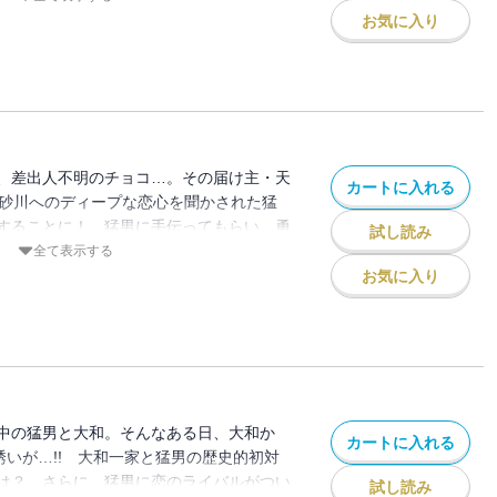
ず猛男の成長を実感する出来事が!? 猛男
お気に入り
て今回は、何と砂川にも恋の予感が!?
、差出人不明のチョコ…。その届け主・天
カートに入れる
の砂川へのディープな恋心を聞かされた猛
することに！ 猛男に手伝ってもらい、勇
試し読み
いった悠紀華だけど…。砂川はその気持ち
全て表示する
お気に入り
中の猛男と大和。そんなある日、大和か
カートに入れる
誘いが…!! 大和一家と猛男の歴史的初対
は？ さらに、猛男に恋のライバルがつい
試し読み