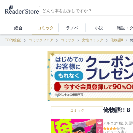
総合
コミック
ラノベ
小説
雑誌・
TOP(総合)
コミックフロア
コミック
女性コミック
俺物語!!
俺
俺物語!! 8
コミック
アルコ(作画)
,
河原
(
30
)
レビューを書く