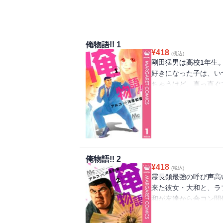
俺物語!! 1
¥
418
(税込)
剛田猛男は高校1年生。
好きになった子は、い
ちゃうけど、真っ直ぐ
テ！ ある朝、通学電
たことで猛男にも春到
満載の、爆笑純情コメ
俺物語!! 2
¥
418
(税込)
霊長類最強の呼び声高
来た彼女・大和と、ラ
和が友達から合コン開
ンに初参加することに
ろが！ 合コン会場で