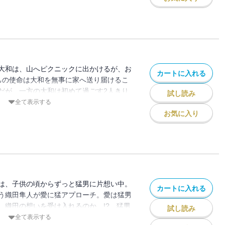
爆発…!?
大和は、山へピクニックに出かけるが、お
カートに入れる
 己の使命は大和を無事に家へ送り届けるこ
だが、一方の大和は初めて過ごす2人きり
試し読み
爆笑と感動と胸キュンの最強トリプルコン
全て表示する
を軽々突破！ マンガ界の話題を席巻する
お気に入り
は、子供の頃からずっと猛男に片想い中。
カートに入れる
う織田隼人が愛に猛アプローチ。愛は猛男
、織田の想いを受け入れるのか…!? 猛男
試し読み
なんと大和以外にも猛男の魅力に気づいて
全て表示する