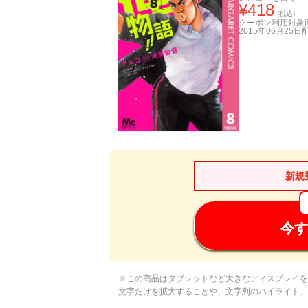
¥
418
(税込)
クーポン利用対象
2015年06月25日
新規
今す
※この商品はタブレットなど大きなディスプレイを
文字だけを拡大することや、文字列のハイライト、