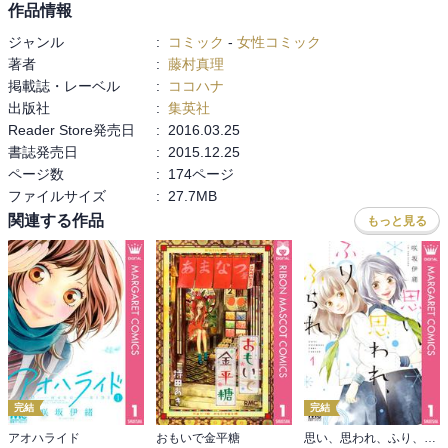
作品情報
ジャンル
:
コミック
-
女性コミック
著者
:
藤村真理
掲載誌・レーベル
:
ココハナ
出版社
:
集英社
Reader Store発売日
:
2016.03.25
書誌発売日
:
2015.12.25
ページ数
:
174ページ
ファイルサイズ
:
27.7MB
関連する作品
もっと見る
完結
完結
アオハライド
おもいで金平糖
思い、思われ、ふり、ふられ