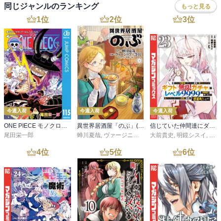
同じジャンルのランキング
もっと見る
1
位
2
位
3
位
今週入荷
今週入荷
今週入荷
ONE PIECE モノクロ版 115
異世界居酒屋「のぶ」(22)
信じていた仲間達にダンジョン奥地で殺されかけたがギフト『無限ガチャ』でレベル９９９９の仲間達を手に入れて元パーティーメンバーと世界に復讐＆『ざまぁ！』します！（２３）
尾田栄一郎
蝉川夏哉
,
ヴァージニア二等兵
大前貴史
,
転
,
明鏡シスイ
,
ｔｅ
4
位
5
位
6
位