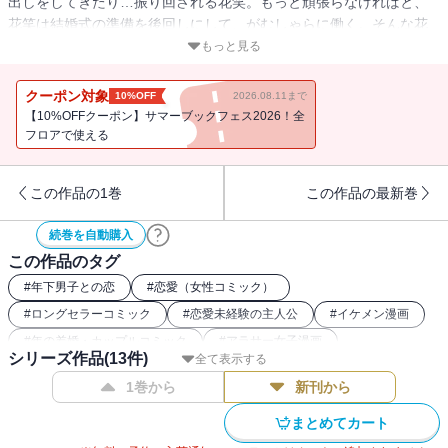
出しをしてきたり…振り回される花笑。もっと頑張らなければと、
花笑は結婚式の準備を後回しにして、がむしゃらに働く。そんな花
笑を見て、田之倉が言ったことは…。
もっと見る
クーポン対象
10%OFF
2026.08.11まで
【10%OFFクーポン】サマーブックフェス2026！全
フロアで使える
この作品の1巻
この作品の最新巻
続巻を自動購入
この作品のタグ
#
年下男子との恋
#
恋愛（女性コミック）
#
ロングセラーコミック
#
恋愛未経験の主人公
#
イケメン漫画
#
年の差婚・カップルコミック
#
アラサー女子漫画
シリーズ作品(
13
件)
全て表示する
#
社内恋愛（女性コミック）
1巻から
新刊から
まとめてカート