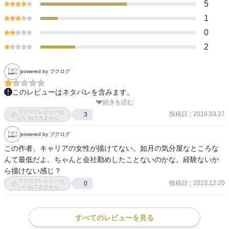
5
1
0
2
powered by ブクログ
このレビューはネタバレを含みます。
続きを読む
これはなかなかに不愉快にさせられる巻。

ブクログレビューは
著者はきっと会社で働いたことがないんだろうなぁ…。女上司をこ
投稿日
:
2016.03.27
3
いいねできません
こまで悪者で頭ワルイ感じで描く意味がわからない。読者の多くは
powered by ブクログ
会社員なわけで、こんな安っぽい何時の時代だかわからないような
キャラ設定を見せられたら、あまりにも現実離れしててツッコミに
この作者、キャリアの女性が描けてない。如月の気分屋なところな
終始してしまう。世の中の上司達が、よいマネジメントであるため
んて最低だよ。ちゃんと会社勤めしたことないのかな。経験ないか
にどれだけ努力しているのか、ちょっとでも勉強してこい、と言い
ら描けない感じ？
たい。職場をモチーフにしている作品でありながら、この甘さは何
ブクログレビューは
投稿日
:
2022.12.20
0
いいねできません
なんだろう。主役の言っていることも、学生の恋人の甘っちょろい
言葉も、どれも薄っぺらくて違和感しか感じない。

最初の設定が面白かっただけの作品だったなぁ。こんなに質が落ち
すべてのレビューを見る
てしまって、ただただ残念。