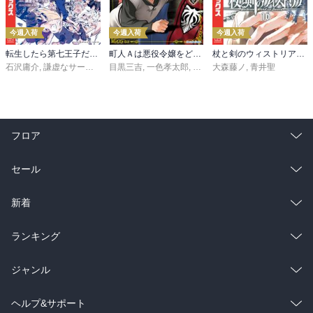
今週入荷
今週入荷
今週入荷
転生したら第七王子だったので、気ままに魔術を極めます（２４）
町人Ａは悪役令嬢をどうしても救いたい ～どぶと空と氷の姫君～１０【電子書店共通特典イラスト付】
杖と剣のウィストリア（１６）
石沢庸介
,
謙虚なサークル
,
メル。
目黒三吉
,
一色孝太郎
,
Parum
大森藤ノ
,
青井聖
フロア
総合
コミック
セール
ラノベ
小説
総合
コミック
新着
雑誌・グラビア
ビジネス・実用
ラノベ
小説
総合
コミック
ランキング
BL・TL
雑誌・グラビア
ビジネス・実用
ラノベ
小説
総合
コミック
ジャンル
BL・TL
雑誌・グラビア
ビジネス・実用
ラノベ
小説
コミック
男性コミック
ヘルプ&サポート