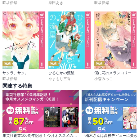
咲坂伊緒
持田あき
咲坂伊緒
完結
完結
完結
サクラ、サク。
ひるなかの流星
僕に花のメランコリー
咲坂伊緒
やまもり三香
小森みっこ
関連する特集
集英社創業100周年記念！ 今月オススメのマンガ100選！