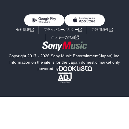
BL・TL
雑誌・グラビア
ビジネス・実用
女性コミック
コミック誌
初めての方へ
ヘルプ
BL・TL
ライトノベル
男子向けラノベ
よくあるご質問
お問い合わせ
会社情報
プライバシーポリシー
ご利用条件
女子向けラノベ
小説
利用規約
クッキーの詳細
国内小説
海外小説
Copyright 2017 - 2026 Sony Music Entertainment(Japan) Inc.
ミステリー
SF
Information on the site is for the Japan domestic market only
powered by
歴史・時代小説
文学
雑誌
グラビア写真集
ボーイズラブ
ティーンズラブ
人文・思想・歴史
社会・政治・法律
ビジネス・経済
サイエンス・テクノロジー