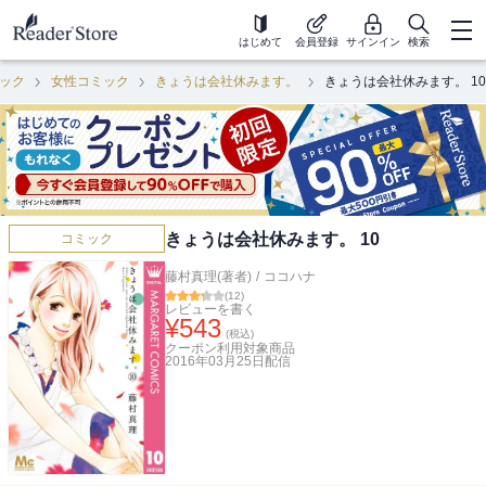
はじめて
会員登録
サインイン
検索
ック
女性コミック
きょうは会社休みます。
きょうは会社休みます。 10
きょうは会社休みます。 10
コミック
藤村真理(著者)
/
ココハナ
(
12
)
レビューを書く
¥
543
(税込)
クーポン利用対象商品
2016年03月25日
配信