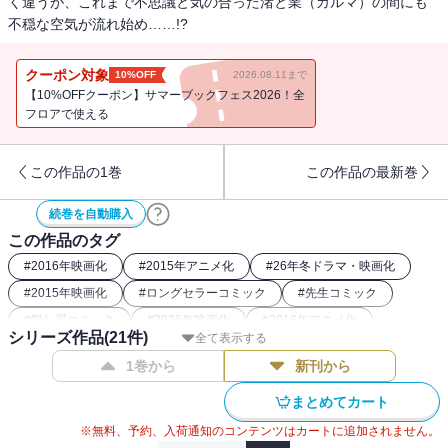
く違うが、これまで不思議と気の合った渚と業（カルマ）の間にも
不穏な空気が流れ始め……!?
クーポン対象
10%OFF
2026.08.11まで
【10%OFFクーポン】サマーブックフェス2026！全
フロアで使える
この作品の1巻
この作品の最新巻
続巻を自動購入
この作品のタグ
#
2016年映画化
#
2015年アニメ化
#
26年冬ドラマ・映画化
#
2015年映画化
#
ロングセラーコミック
#
先生コミック
#
殺し屋コミック
#
2026年映画化
#
2016年アニメ化
シリーズ作品(
21
件)
全て表示する
1巻から
新刊から
まとめてカート
※無料、予約、入荷通知のコンテンツはカートに追加されません。