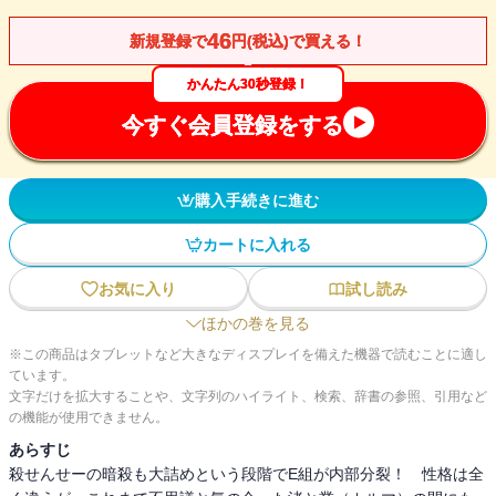
46
新規登録で
円(税込)で買える！
かんたん30秒登録！
今すぐ会員登録をする
購入手続きに進む
カートに入れる
お気に入り
試し読み
ほかの巻を見る
※この商品はタブレットなど大きなディスプレイを備えた機器で読むことに適し
ています。
文字だけを拡大することや、文字列のハイライト、検索、辞書の参照、引用など
の機能が使用できません。
あらすじ
殺せんせーの暗殺も大詰めという段階でE組が内部分裂！ 性格は全