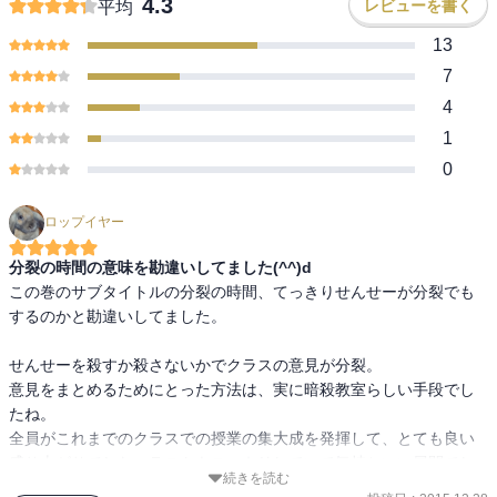
4.3
レビューを書く
平均
13
7
4
1
0
ロップイヤー
分裂の時間の意味を勘違いしてました(^^)d
この巻のサブタイトルの分裂の時間、てっきりせんせーが分裂でも
するのかと勘違いしてました。

せんせーを殺すか殺さないかでクラスの意見が分裂。

意見をまとめるためにとった方法は、実に暗殺教室らしい手段でし
たね。

全員がこれまでのクラスでの授業の集大成を発揮して、とても良い
盛り上がりでした。ラストもスッキリしていて気持ちいい展開でし
続きを読む
た。