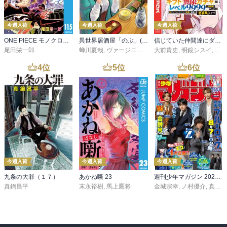
今週入荷
今週入荷
今週入荷
ONE PIECE モノクロ版 115
異世界居酒屋「のぶ」(22)
信じていた仲間達にダンジョン奥地で殺されかけたがギフト『無限ガチャ』でレベル９９９９の仲間達を手に入れて元パーティーメンバーと世界に復讐＆『ざまぁ！』します！（２３）
尾田栄一郎
蝉川夏哉
,
ヴァージニア二等兵
大前貴史
,
転
,
明鏡シスイ
,
ｔｅ
4
位
5
位
6
位
今週入荷
今週入荷
今週入荷
九条の大罪（１７）
あかね噺 23
週刊少年マガジン 2026年36・37号[2026年8月5日発売]
真鍋昌平
末永裕樹
,
馬上鷹将
金城宗幸
,
ノ村優介
,
真島ヒロ