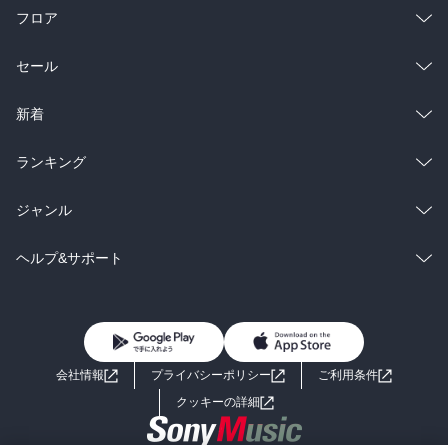
フロア
総合
コミック
セール
ラノベ
小説
総合
コミック
新着
雑誌・グラビア
ビジネス・実用
ラノベ
小説
総合
コミック
ランキング
BL・TL
雑誌・グラビア
ビジネス・実用
ラノベ
小説
総合
コミック
ジャンル
BL・TL
雑誌・グラビア
ビジネス・実用
ラノベ
小説
コミック
男性コミック
ヘルプ&サポート
BL・TL
雑誌・グラビア
ビジネス・実用
女性コミック
コミック誌
初めての方へ
ヘルプ
BL・TL
ライトノベル
男子向けラノベ
よくあるご質問
お問い合わせ
会社情報
プライバシーポリシー
ご利用条件
女子向けラノベ
小説
利用規約
クッキーの詳細
国内小説
海外小説