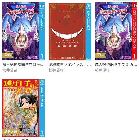
完結
完結
魔人探偵脳噛ネウロ モノクロ版
暗殺教室 公式イラストファンブック 卒業アルバムの時間
魔人探偵脳噛ネウロ カラー版
松井優征
松井優征
松井優征
続巻入荷