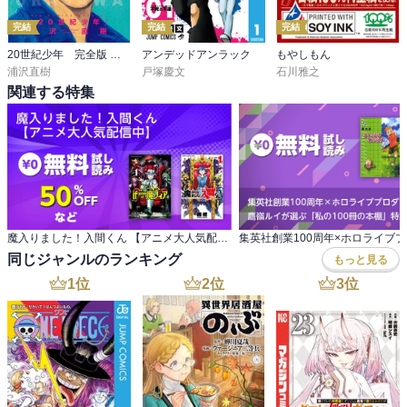
完結
完結
完結
20世紀少年 完全版 デジタル Ver.
アンデッドアンラック
もやしもん
浦沢直樹
戸塚慶文
石川雅之
関連する特集
魔入りました！入間くん 【アニメ大人気配信中】
同じジャンルのランキング
もっと見る
1
位
2
位
3
位