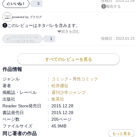
投稿日
:
2015.12.28
いいね！
3
報告する
powered by ブクログ
このレビューはネタバレを含みます。
続きを読む
激昂。殺せんせーの真実を知り分裂するE組。いわゆる紅白戦、開
ブクログレビューは
幕！渚(助ける軍)vsカルマ(殺す軍)！渚とカルマ含め各々が磨きあげ
投稿日
:
2023.01.15
1
いいねできません
てきた牙で全力で殺せんせーの為に戦う姿はまるで少年マンガのよ
うだ。

開始直後の超長距離スナイプからのオンライン戦争経験者によるお
すべてのレビューを見る
返し。狭間からの偵察。四次元的スピード対決。トラップ。銃撃
作品情報
戦。広範囲狙撃に対抗する奇跡の射撃。近接戦。背後からの攻めを
ジャンル
:
コミック
-
男性コミック
互いのエースが仕留める。残すは戦闘の天才と暗殺の天才。一対
著者
:
松井優征
一。ある意味因縁の対決。お互い手の内は知られているけれども出
掲載誌・レーベル
:
週刊少年ジャンプ
し惜しみなし。本気の喧嘩。燃える展開。そして仲直りの決着。青
出版社
:
集英社
春だね～これも結局殺せんせーの掌の上。女子二人に押さえられる
Reader Store発売日
:
2015.12.28
渚がカワイイ(笑)

書誌発売日
:
2015.12.28
触手語録がヤバい(笑)違和感無さすぎ(笑)
ページ数
:
205ページ
ファイルサイズ
:
45.9MB
同じ著者の作品
もっと見る