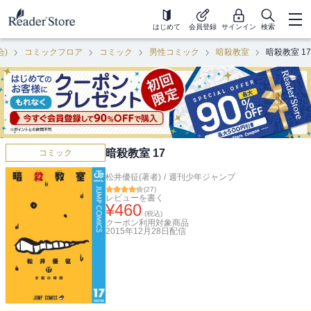
はじめて
会員登録
サインイン
検索
合)
コミックフロア
コミック
男性コミック
暗殺教室
暗殺教室 17
暗殺教室 17
コミック
松井優征(著者)
/
週刊少年ジャンプ
(
27
)
レビューを書く
¥
460
(税込)
クーポン利用対象商品
2015年12月28日
配信