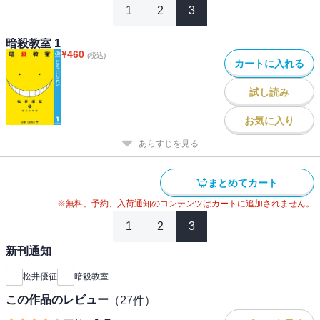
1
2
3
暗殺教室 1
¥
460
(税込)
カートに入れる
試し読み
お気に入り
あらすじを見る
まとめてカート
※無料、予約、入荷通知のコンテンツはカートに追加されません。
1
2
3
新刊通知
松井優征
暗殺教室
この作品のレビュー
（
27
件）