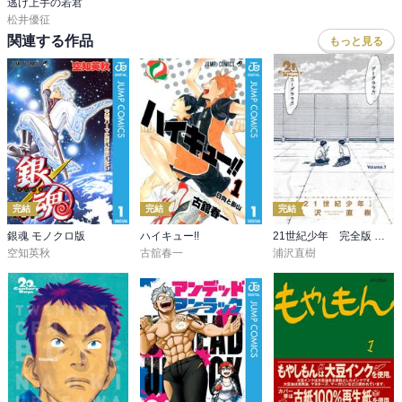
逃げ上手の若君
松井優征
関連する作品
もっと見る
完結
完結
完結
銀魂 モノクロ版
ハイキュー!!
21世紀少年 完全版 デジタル Ver.
空知英秋
古舘春一
浦沢直樹