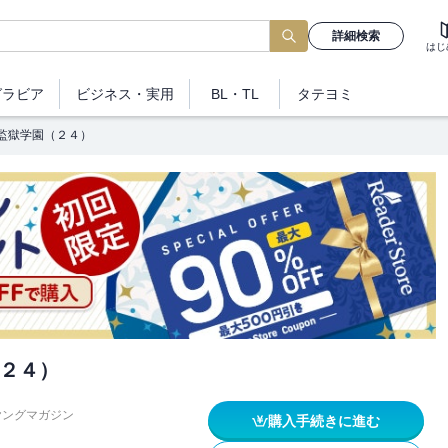
詳細検索
はじ
グラビア
ビジネス
・実用
BL・TL
タテヨミ
監獄学園（２４）
２４）
ヤングマガジン
購入手続きに進む