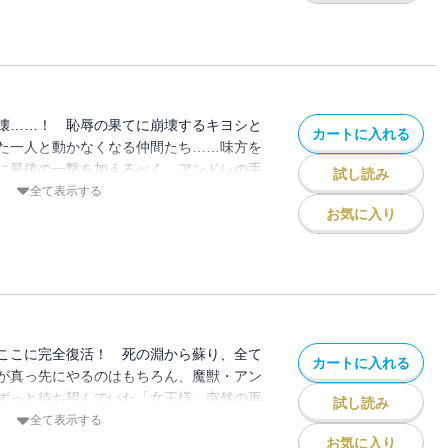
、暴走の第22巻！ ぶっちゃけ騎馬戦や
壊……！ 恥辱の果てに崩壊するキヨシと
カートに入れる
た一人と動かなくなる仲間たち……味方を
に最後の一撃を加えるべく、アンドレの手
試し読み
る。そして浮かび上がる、少女たちの絆。
全て表示する
ける極限監獄騎馬戦、ガンバリすぎた男女
お気に入り
よ!!
ここに完全復活！ 死の淵から蘇り、全て
カートに入れる
が真っ先にやるのはもちろん、魔獣・アン
ずっと待ち望んでいた「女王様」突然の再
試し読み
する……。死闘を続けた男子・女子、そし
全て表示する
運が交錯するとき、誰も予想だにしなかっ
お気に入り