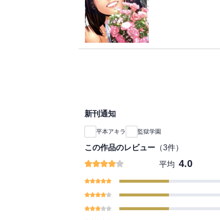
めたキヨシ!出獄記念
あらゆる邪魔をはねの
シより一歩先に千代の
息を荒くした花は、己
絶な最終決戦、ここに
画、大完結!!
新刊通知
平本アキラ
監獄学園
この作品のレビュー
（
3
件）
4.0
平均