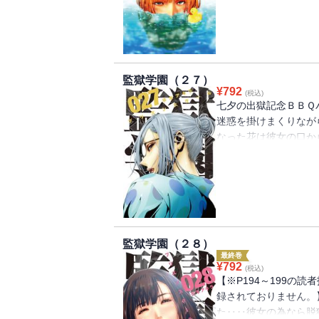
とを決意した！！『監
ちゃったけど、ま、い
２６巻！！
監獄学園（２７）
¥
792
(税込)
七夕の出獄記念ＢＢＱ
迷惑を掛けまくりなが
なった花は彼女の口か
して体育祭の後、ずっ
学園を去ることを告げ
にこじれる人間関係の
を開ける！
監獄学園（２８）
最終巻
¥
792
(税込)
【※P194～199の
録されておりません。
た‥‥彼女の為なら脱