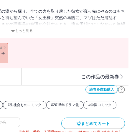
死の淵から蘇り、全ての力を取り戻した彼女が真っ先にやるのはもち
っと待ち望んでいた「女王様」突然の再臨に、マゾはただ混乱す
まさかの理事長の命運が交錯するとき、誰も予想だにしなかった絶望
バトル、予測不可能のクライマックスが始ま‥‥る!!
もっと見る
11まで
！全
この作品の最新巻
続巻を自動購入
#
生徒会ものコミック
#
2015年ドラマ化
#
学園コミック
から
まとめてカート