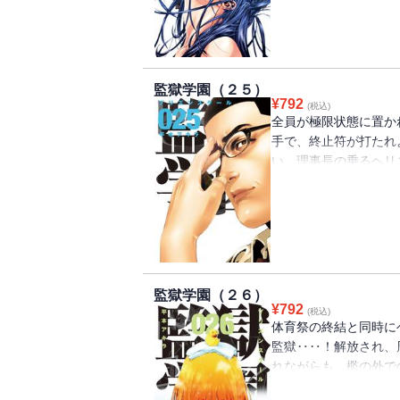
た絶望への扉が開き出
不可能のクライマックス
監獄学園（２５）
¥
792
(税込)
全員が極限状態に置か
手で、終止符が打たれ
い、理事長の乗るヘリ
間で、裏生徒会は、表
まフリーズしているア
「体育祭」の概念を塗り
て、体育祭後……緑川
監獄学園（２６）
¥
792
(税込)
体育祭の終結と同時に
監獄‥‥！解放され、
れながらも、檻の外で
夕の日に開かれる出獄