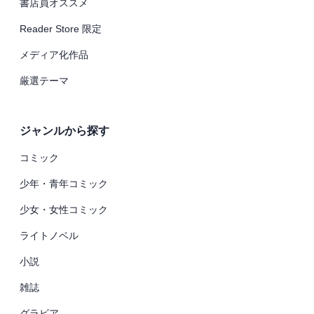
書店員オススメ
Reader Store 限定
メディア化作品
厳選テーマ
ジャンルから探す
コミック
少年・青年コミック
少女・女性コミック
ライトノベル
小説
雑誌
グラビア