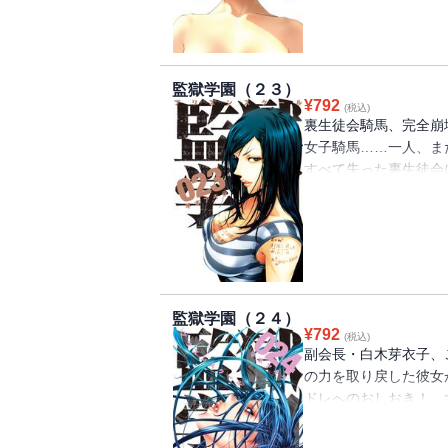
ライトが当たっちゃう
ってる場合じゃない!!
監獄学園（２３）
¥
792
(税込)
裏生徒会騎馬、完全崩
女子騎馬……一人、ま
すべて失った裏生徒会
が万里の鉢巻きに伸び
生と死の狭間を駆け抜
の辿り着く境地に刮目せ
監獄学園（２４）
¥
792
(税込)
副会長・白木芽衣子、
の力を取り戻した彼女
ドレへのおしおき！ 
臨に、マゾはただ混乱
てまさかの理事長の命