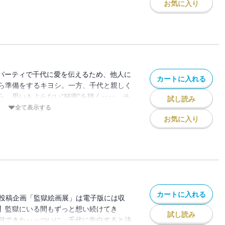
獄学園』ってタイトルなのに監獄なくなっ
お気に入り
っか、な明朗学園脱獄“後”漫画、行くぞ第
パーティで千代に愛を伝えるため、他人に
カートに入れる
ら準備をするキヨシ。一方、千代と親しく
ら、思いもよらない“秘密”を聴く‥‥。そ
試し読み
と姿を見せていなかった万里はケイトに、
全て表示する
た‥‥！ 監獄消滅後、どこまでもこじれ
お気に入り
果てに、史上最も過酷な「愛の告白」が幕
カートに入れる
読者投稿企画「監獄絵画展」は電子版には収
】監獄にいる間もずっと想い続けてき
試し読み
獄できた‥‥ついに、千代に告白すると決