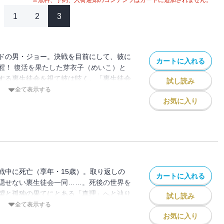
※無料、予約、入荷通知のコンテンツはカートに追加されません。
1
2
3
ドの男・ジョー。決戦を目前にして、彼に
カートに入れる
醒！ 復活を果たした芽衣子（めいこ）と
する裏生徒会を視て彼は呟く。「裏生徒会
試し読み
圧倒的脅威と化した魔獣・アンドレを従え
全て表示する
の言葉は真実となってしまうのか!? なん
お気に入り
いうそこのアナタも読んだらわかるご存じ
に、いよいよ、満を持して騎馬戦開幕!!
戦中に死亡（享年・15歳）。取り返しの
カートに入れる
隠せない裏生徒会一同……。死後の世界を
望と孤独の果てにとある「真理」へと辿り
試し読み
事長にはまさかの記憶がよみがえり、さら
全て表示する
んと仲良しのあの娘にまでついにスポット
お気に入り