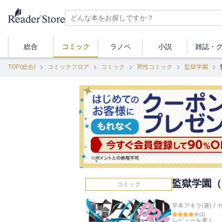
総合
コミック
ラノベ
小説
雑誌・
TOP(総合)
コミックフロア
コミック
男性コミック
監獄学園
監獄学園（
コミック
平本アキラ(著)
/
(
3
)
レビューを書く