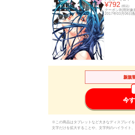
¥
792
(税込)
クーポン利用対象
2017年03月06日
新規
今す
※この商品はタブレットなど大きなディスプレイを
文字だけを拡大することや、文字列のハイライト、