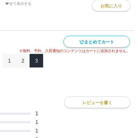
BBQパーティで愛を伝えると決め、ありと
全て表示する
お気に入り
け命懸けで会場に到着した。しかし、キヨ
前に現れたのは、覚悟を決めた花だった!!
のスカートを静かにまくり上げる‥‥。壮
開幕。そして唯一無二の明朗学園脱獄漫
まとめてカート
※無料、予約、入荷通知のコンテンツはカートに追加されません。
1
2
3
レビューを書く
1
1
1