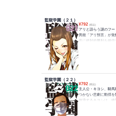
監獄学園（２１）
¥
792
(税込)
アリと語らう謎のフー
異能「アリ預言」が覚
共に絶対的勝利を確信
は敗北する」……！ 
た表生徒会を前に、そ
のこっちゃワカランと
明朗学園脱獄漫画、遂
監獄学園（２２）
¥
792
(税込)
主人公・キヨシ、騎馬
つかない悲劇に動揺を
放浪するキヨシは、絶
着く……！ そして理
には千代（ちよ）ちゃ