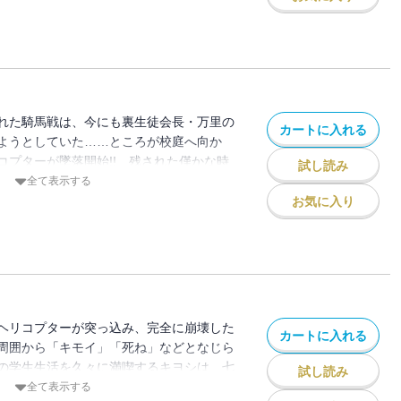
す……!! 明朗学園囚人騎馬バトル、予測
が始ま‥‥る!!
れた騎馬戦は、今にも裏生徒会長・万里の
カートに入れる
ようとしていた……ところが校庭へ向か
コプターが墜落開始!! 残された僅かな時
試し読み
生徒会は、キヨシは、そして魔獣化したま
全て表示する
ンドレは、生き延びることができるか!?
お気に入り
替え続けた体育祭編、ついに完結!! そし
花、動く。
ヘリコプターが突っ込み、完全に崩壊した
カートに入れる
周囲から「キモイ」「死ね」などとなじら
の学生生活を久々に満喫するキヨシは、七
試し読み
記念焼き肉パーティで、千代に告白するこ
全て表示する