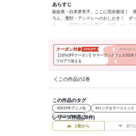
あらすじ
副会長・白木芽衣子、ここに完全復活！ 
ろん、魔獣・アンドレへのおしおき！ ず
る……。死闘を続けた男子・女子、そして
への扉が開き出す……!! 明朗学園囚人騎馬
クーポン対象
10%OFF
2026.08.
【10%OFFクーポン】サマーブックフェス2026
フロアで使える
この作品の1巻
この作品のタグ
#
2015年アニメ化
#
ロングセラーコミック
#
講談社漫画賞
シリーズ作品(
28
件)
1巻から
新刊