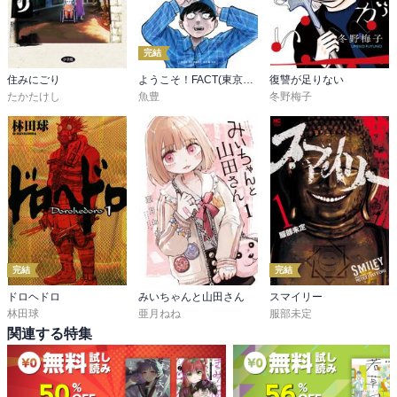
完結
住みにごり
ようこそ！FACT(東京S区第二支部)へ
復讐が足りない
たかたけし
魚豊
冬野梅子
完結
完結
ドロヘドロ
みいちゃんと山田さん
スマイリー
林田球
亜月ねね
服部未定
関連する特集