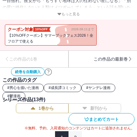
一目惚れ。彼女から「もうすぐ地球は人の住めない星になる」「別
の星に移住しないと人類はメツボーしてしまう」という話を聞いた
プンプンは、今日出された「将来の夢」の作文に、「宇宙を研究す
もっと見る
る人になりたい」と書こうと思い立つ。だが翌朝、プンプンが起き
ると家の中が大変なことに・・・？
クーポン対象
10%OFF
2026.08.11まで
【10%OFFクーポン】サマーブックフェス2026！全
フロアで使える
この作品の1巻
この作品の最新巻
続巻を自動購入
この作品のタグ
#
男心を描いた漫画
#
成長譚コミック
#
ヤンデレ漫画
#
鬱漫画
シリーズ作品(
13
件)
1巻から
新刊から
まとめてカート
※無料、予約、入荷通知のコンテンツはカートに追加されません。