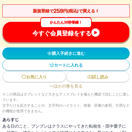
259
新規登録で
円(税込)で買える！
かんたん30秒登録！
今すぐ会員登録をする
購入手続きに進む
カートに入れる
お気に入り
試し読み
ほかの巻を見る
※この商品はタブレットなど大きなディスプレイを備えた機器で読むことに適し
ています。
文字だけを拡大することや、文字列のハイライト、検索、辞書の参照、引用など
の機能が使用できません。
あらすじ
ある日のこと、プンプンはクラスにやってきた転校生・田中愛子に