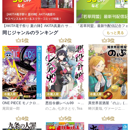
【AKITA電子祭り 夏の陣】AKITA真夏の サスペンス＆ホラー＆スリラーコミック特集！
「若草同盟」最新刊配信記念フェ
同じジャンルのランキング
もっと見る
1
位
2
位
3
位
今週入荷
今週入荷
今週入荷
ONE PIECE モノクロ版 115
悪役令嬢レベル99 ～私は裏ボスですが魔王ではありません～ その６
異世界居酒屋「のぶ」(22)
尾田栄一郎
のこみ
,
七夕さとり
,
Tea
蝉川夏哉
,
ヴァージニア二等兵
4
位
5
位
6
位