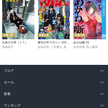
今週入荷
今週入荷
今週入荷
九条の大罪（１７）
週刊少年マガジン 2026年36・37号[2026年8月5日発売]
あかね噺 23
真鍋昌平
金城宗幸
,
ノ村優介
,
真島ヒロ
末永裕樹
,
宮島礼吏
,
馬上鷹将
,
新川直司
,
久
フロア
総合
コミック
セール
ラノベ
小説
総合
コミック
新着
雑誌・グラビア
ビジネス・実用
ラノベ
小説
総合
コミック
ランキング