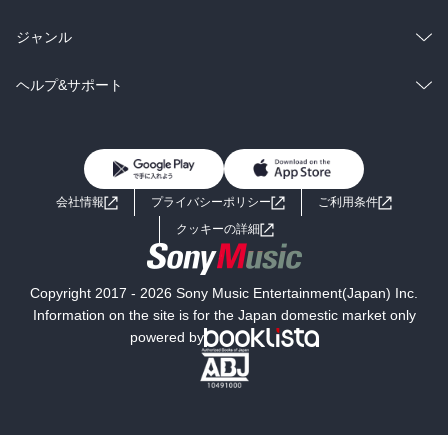
BL・TL
雑誌・グラビア
ビジネス・実用
ラノベ
小説
総合
コミック
ジャンル
BL・TL
雑誌・グラビア
ビジネス・実用
ラノベ
小説
コミック
男性コミック
ヘルプ&サポート
BL・TL
雑誌・グラビア
ビジネス・実用
女性コミック
コミック誌
初めての方へ
ヘルプ
BL・TL
ライトノベル
男子向けラノベ
よくあるご質問
お問い合わせ
会社情報
プライバシーポリシー
ご利用条件
女子向けラノベ
小説
利用規約
クッキーの詳細
国内小説
海外小説
Copyright 2017 - 2026 Sony Music Entertainment(Japan) Inc.
ミステリー
SF
Information on the site is for the Japan domestic market only
powered by
歴史・時代小説
文学
雑誌
グラビア写真集