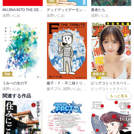
完結
MUJINA INTO THE DEEP
デッドデッドデーモンズデデデデデストラクション
勇者たち
浅野いにお
浅野いにお
浅野いにお
完結
続巻入荷
うみべの女の子
藤子・Ｆ・不二雄トリビュート＆原作アンソロジー Ｆ ＴＨＥ ＴＲＩＢＵＴＥ
ビッグコミックスペリオール
浅野いにお
藤子プロ
,
浅野いにお
,
石黒正数
,
小玉ユキ
,
高橋聖一
ビッグコミックスペリオール編集部
,
関連する作品
もっと見る