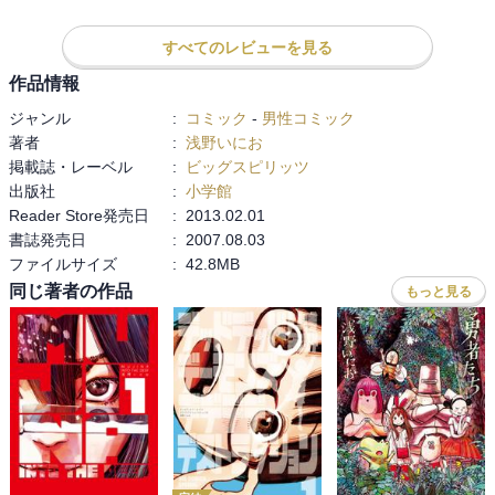
「漫画だ」

すべてのレビューを見る
作品情報
こうして、naonaonao16gの生活に、漫画が加わったのです。

ジャンル
:
コミック
-
男性コミック
おやすみプンプン

著者
:
浅野いにお
彼女はこの漫画を読むことに決めました。

掲載誌・レーベル
:
ビッグスピリッツ
出版社
:
小学館
1巻は、浅野いにおの画力と急にぶっ壊れる登場人物のテンション、
Reader Store発売日
:
2013.02.01
愛子ちゃんのじりじりとした怖さ、プンプンの優しさとこれからプ
書誌発売日
:
2007.08.03
ンプンの身に起こるであろう不穏さに満ち溢れています。

ファイルサイズ
:
42.8MB
同じ著者の作品
もっと見る
次回、2巻では、なぜ今になって浅野いにおなのか、なぜおやすみプ
ンプンなのか、それらについて掘り下げていくつもりです。

お楽しみに！