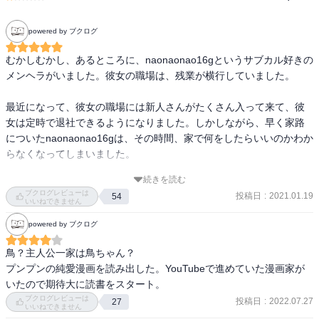
powered by ブクログ
むかしむかし、あるところに、naonaonao16gというサブカル好きの
メンヘラがいました。彼女の職場は、残業が横行していました。

最近になって、彼女の職場には新人さんがたくさん入って来て、彼
女は定時で退社できるようになりました。しかしながら、早く家路
についたnaonaonao16gは、その時間、家で何をしたらいいのかわか
らなくなってしまいました。

続きを読む
naonaonao16gの趣味は読書です。ならば本を読めよ！と、そんなツ
ブクログレビューは
投稿日
:
2021.01.19
54
ッコミが聞こえてきます。

いいねできません
しかし、naonaonao16gは晩酌を欠かさないので、酔っ払ってしまう
powered by ブクログ
と活字がうまく読めません。

「もっと、短時間で、チルミュージックやダンスミュージックを流
鳥？主人公一家は鳥ちゃん？

しながら、少し酔っ払っててもできること」

プンプンの純愛漫画を読み出した。YouTubeで進めていた漫画家が
naonaonao16gがしたいことはそういうことだと気づきました。

いたので期待大に読書をスタート。
考える時間が必要でした。

ブクログレビューは
投稿日
:
2022.07.27
27
いいねできません
そして、思いついたのです。
