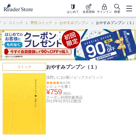
はじめて
会員登録
サインイン
検索
ア
コミック
男性コミック
おやすみプンプン
おやすみプンプン（１）
おやすみプンプン（１）
コミック
浅野いにお(著)
/
ビッグスピリッツ
(
179
)
レビューを書く
¥
759
(税込)
クーポン利用対象商品
2013年02月01日
配信