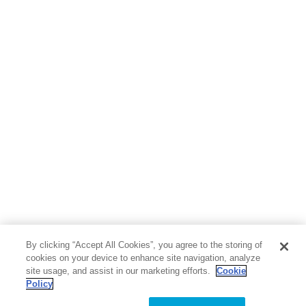
ボーイズラブ
ティーンズラブ
人文・思想・歴史
社会・政治・法律
ビジネス・経済
サイエンス・テクノロジー
コンピュータ・情報
くらし・家庭
料理・酒
ファッション・美容・ダイエット
ホビー&カルチャー
スポーツ・アウトドア
地図・ガイド
エンターテイメント
芸術・アート
映画・音楽・演劇
By clicking “Accept All Cookies”, you agree to the storing of
写真集
教養
cookies on your device to enhance site navigation, analyze
site usage, and assist in our marketing efforts.
Cookie
Policy
医学・福祉
教育・語学・参考書