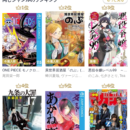
1
位
2
位
3
位
今週入荷
今週入荷
新着
ONE PIECE モノクロ版 115
異世界居酒屋「のぶ」(22)
悪役令嬢レベル99 ～私は裏ボスですが魔王ではありません～ その６
尾田栄一郎
蝉川夏哉
,
ヴァージニア二等兵
のこみ
,
転
,
七夕さとり
,
Tea
4
位
5
位
6
位