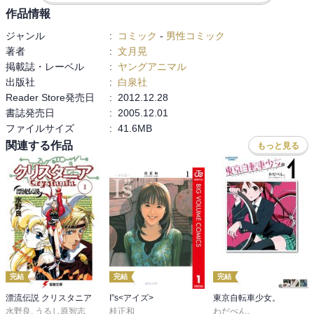
以降は蛇足蛇足の最終巻でした。

作品情報
ジャンル
:
コミック
-
男性コミック
以下少しネタバレ。

著者
:
文月晃
掲載誌・レーベル
:
ヤングアニマル
別に桜庭の家督まで投げ打つ必要はなかったような・・・。

出版社
:
白泉社
もしかして雅さんと偽薫たんが合体すると言うシナリオなんだろう
Reader Store発売日
:
2012.12.28
か。黒いぜ桜庭父・・・。
書誌発売日
:
2005.12.01
ファイルサイズ
:
41.6MB
関連する作品
もっと見る
完結
完結
完結
漂流伝説 クリスタニア
I”s<アイズ>
東京自転車少女。
水野良
,
うるし原智志
桂正和
わだぺん。