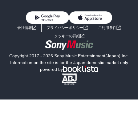
BL・TL
雑誌・グラビア
ビジネス・実用
女性コミック
コミック誌
初めての方へ
ヘルプ
BL・TL
ライトノベル
男子向けラノベ
よくあるご質問
お問い合わせ
会社情報
プライバシーポリシー
ご利用条件
女子向けラノベ
小説
利用規約
クッキーの詳細
国内小説
海外小説
Copyright 2017 - 2026 Sony Music Entertainment(Japan) Inc.
ミステリー
SF
Information on the site is for the Japan domestic market only
powered by
歴史・時代小説
文学
雑誌
グラビア写真集
ボーイズラブ
ティーンズラブ
人文・思想・歴史
社会・政治・法律
ビジネス・経済
サイエンス・テクノロジー