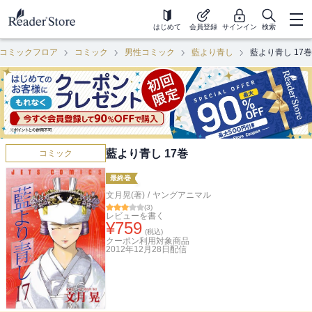
はじめて
会員登録
サインイン
検索
コミックフロア
コミック
男性コミック
藍より青し
藍より青し 17巻
藍より青し 17巻
コミック
最終巻
文月晃(著)
/
ヤングアニマル
(
3
)
レビューを書く
¥
759
(税込)
クーポン利用対象商品
2012年12月28日
配信