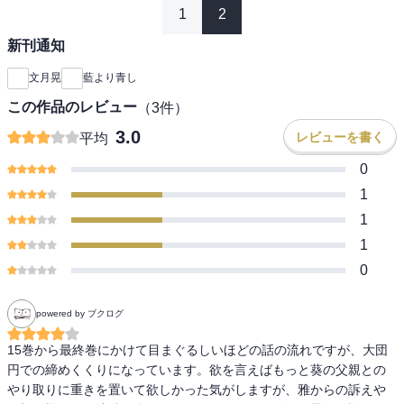
1
2
新刊通知
文月晃
藍より青し
この作品のレビュー
（
3
件）
3.0
レビューを書く
平均
0
1
1
1
0
powered by ブクログ
15巻から最終巻にかけて目まぐるしいほどの話の流れですが、大団
円での締めくくりになっています。欲を言えばもっと葵の父親との
やり取りに重きを置いて欲しかった気がしますが、雅からの訴えや