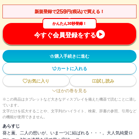
259
新規登録で
円(税込)で買える！
かんたん30秒登録！
今すぐ会員登録をする
購入手続きに進む
カートに入れる
お気に入り
試し読み
ほかの巻を見る
※この商品はタブレットなど大きなディスプレイを備えた機器で読むことに適し
ています。
文字だけを拡大することや、文字列のハイライト、検索、辞書の参照、引用など
の機能が使用できません。
あらすじ
葵と薫、二人の想いが、いま一つに結ばれる・・・。大人気純愛ロ