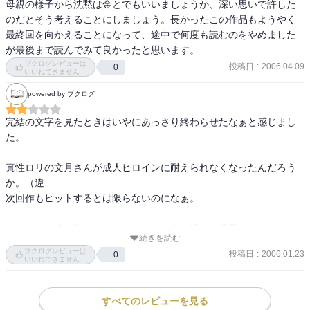
母親の様子から沈黙は金とでもいいましょうか、深い思いで許した
のだとそう考えることにしましょう。長かったこの作品もようやく
最終回を向かえることになって、途中で何度も読むのをやめました
が最後まで読んでみて良かったと思います。
ブクログレビューは
投稿日
:
2006.04.09
0
いいねできません
powered by ブクログ
完結の文字を見たときはいやにあっさり終わらせたなぁと感じまし
た。

真性ロリの文月さんが成人ヒロインに耐えられなくなったんだろう
か。（違

次回作もヒットするとは限らないのになぁ。

なんとなく少し前からとってつけたように現れた偽薫たんとかいう
続きを読む
試練があったわけですが、乗り越えたー大団円だーという流れ。

ブクログレビューは
投稿日
:
2006.01.23
0
いいねできません
しかし口先でわがまま言っただけで乗り切れるようなのが試練とい
うのはどうか。

すべてのレビューを見る