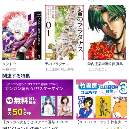
完結
完結
リクドウ
天のプラタナス
陣内流柔術流浪伝 真島、爆ぜる！！
松原利光
七三太朗
,
川三番地
にわのまこと
関連する特集
【ガンガン読もうぜ!スクエニ夏祭り!!2026】 ガンガン読もうぜ!スターマイン
同じジャンルのランキング
もっと見る