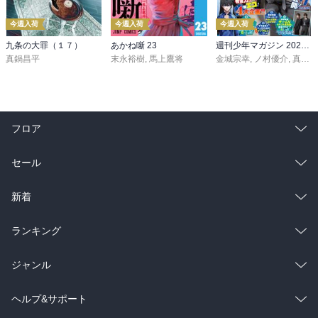
今週入荷
今週入荷
今週入荷
九条の大罪（１７）
あかね噺 23
週刊少年マガジン 2026年36・37号[2026年8月5日発売]
真鍋昌平
末永裕樹
,
馬上鷹将
金城宗幸
,
ノ村優介
,
真島ヒロ
フロア
総合
コミック
セール
ラノベ
小説
総合
コミック
新着
雑誌・グラビア
ビジネス・実用
ラノベ
小説
総合
コミック
ランキング
BL・TL
雑誌・グラビア
ビジネス・実用
ラノベ
小説
総合
コミック
ジャンル
BL・TL
雑誌・グラビア
ビジネス・実用
ラノベ
小説
コミック
男性コミック
ヘルプ&サポート