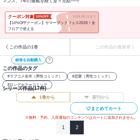
マンス、7年の連載を経て堂々完結──!!
クーポン対象
10%OFF
2026.08.11まで
【10%OFFクーポン】サマーブックフェス2026！全
フロアで使える
この作品の1巻
この作品の最新巻
続巻を自動購入
この作品のタグ
#
ラブコメ名作（男性コミック）
#
恋愛（男性コミック）
#
ロングセラーコミック
シリーズ作品(
17
件)
1巻から
新刊から
まとめてカート
※無料、予約、入荷通知のコンテンツはカートに追加されません。
1
2