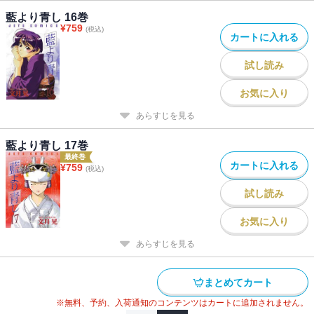
藍より青し 16巻
¥
759
(税込)
カートに入れる
試し読み
お気に入り
あらすじを見る
藍より青し 17巻
最終巻
カートに入れる
¥
759
(税込)
試し読み
お気に入り
あらすじを見る
まとめてカート
※無料、予約、入荷通知のコンテンツはカートに追加されません。