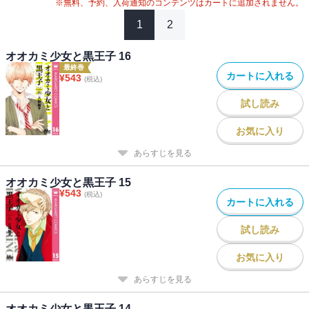
※無料、予約、入荷通知のコンテンツはカートに追加されません。
1
2
オオカミ少女と黒王子 16
最終巻
カートに入れる
¥
543
(税込)
試し読み
お気に入り
あらすじを見る
オオカミ少女と黒王子 15
¥
543
(税込)
カートに入れる
試し読み
お気に入り
あらすじを見る
オオカミ少女と黒王子 14