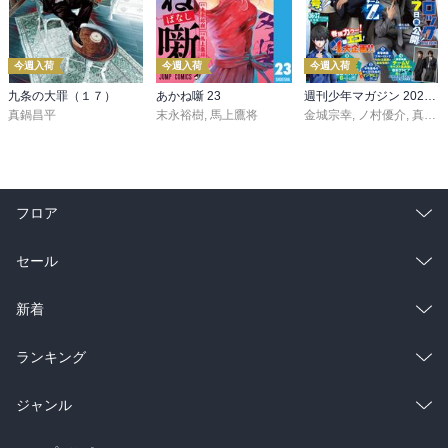
今週入荷
今週入荷
今週入荷
九条の大罪（１７）
あかね噺 23
週刊少年マガジン 2026年36・37号[2026年8月5日発売]
真鍋昌平
末永裕樹
,
馬上鷹将
金城宗幸
,
ノ村優介
,
真島ヒロ
フロア
総合
コミック
セール
ラノベ
小説
総合
コミック
新着
雑誌・グラビア
ビジネス・実用
ラノベ
小説
総合
コミック
ランキング
BL・TL
雑誌・グラビア
ビジネス・実用
ラノベ
小説
総合
コミック
ジャンル
BL・TL
雑誌・グラビア
ビジネス・実用