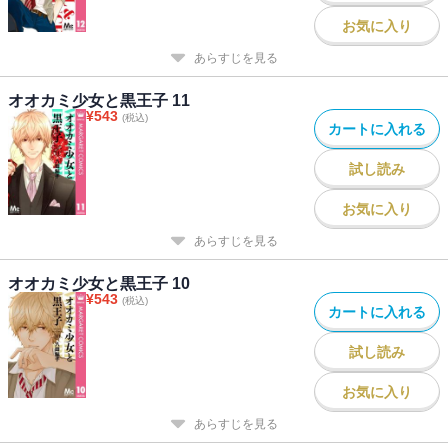
お気に入り
あらすじを見る
オオカミ少女と黒王子 11
¥
543
(税込)
カートに入れる
試し読み
お気に入り
あらすじを見る
オオカミ少女と黒王子 10
¥
543
(税込)
カートに入れる
試し読み
お気に入り
あらすじを見る