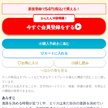
54
新規登録で
円(税込)で買える！
かんたん30秒登録！
今すぐ会員登録をする
購入手続きに進む
カートに入れる
お気に入り
試し読み
ほかの巻を見る
※この商品はタブレットなど大きなディスプレイを備えた機器で読むことに適し
ています。
文字だけを拡大することや、文字列のハイライト、検索、辞書の参照、引用など
の機能が使用できません。
あらすじ
進路を決める時期が近づく中、エリカは未だ自分の進路を決めてい