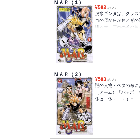
ＭＡＲ（１）
¥
583
(税込)
虎水ギンタは、クラス
つの頃からかおとぎの
喋る木。三本の首の鳥
和な世界に魔王が現れ
助ける・・・。そんな
んなある日、教室の中
た。クラスメイトが止
いた世界へと旅立つ（
ＭＡＲ（２）
¥
583
(税込)
謎の人物・ペタの命に
（アーム）「バッボ」
体は一体・・・！？