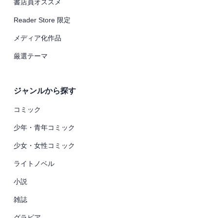
書店員オススメ
Reader Store 限定
メディア化作品
厳選テーマ
ジャンルから探す
コミック
少年・青年コミック
少女・女性コミック
ライトノベル
小説
雑誌
グラビア