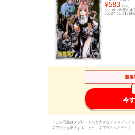
¥
583
(税込)
クーポン利用対象
2013年01月18日
新規
今す
※この商品はタブレットなど大きなディスプレイを
文字だけを拡大することや、文字列のハイライト、