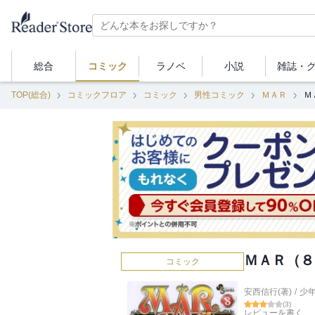
総合
コミック
ラノベ
小説
雑誌・
TOP(総合)
コミックフロア
コミック
男性コミック
ＭＡＲ
Ｍ
ＭＡＲ（８
コミック
安西信行(著)
/
少
(
3
)
レビューを書く