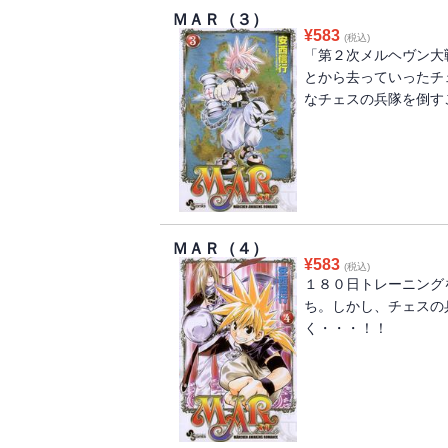
ＭＡＲ（３）
¥
583
(税込)
「第２次メルヘヴン大
とから去っていったチ
なチェスの兵隊を倒す
ＭＡＲ（４）
¥
583
(税込)
１８０日トレーニング
ち。しかし、チェスの
く・・・！！