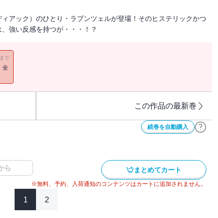
ディアック）のひとり・ラプンツェルが登場！そのヒステリックかつ
は、強い反感を持つが・・・！？
11まで
！全
この作品の最新巻
続巻を自動購入
から
まとめてカート
※無料、予約、入荷通知のコンテンツはカートに追加されません。
1
2