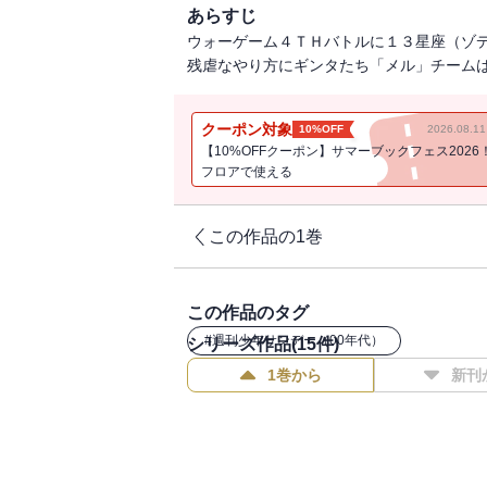
あらすじ
ウォーゲーム４ＴＨバトルに１３星座（ゾ
残虐なやり方にギンタたち「メル」チーム
クーポン対象
10%OFF
2026.08.
【10%OFFクーポン】サマーブックフェス2026
フロアで使える
この作品の1巻
この作品のタグ
#
週刊少年サンデー（00年代）
シリーズ作品(
15
件)
1巻から
新刊