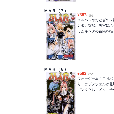
ＭＡＲ（７）
¥
583
(税込)
メルヘンやおとぎの世
ンタ。突然、教室に現
ったギンタの冒険を描
ＭＡＲ（８）
¥
583
(税込)
ウォーゲーム４ＴＨバ
り・ラプンツェルが登
ギンタたち「メル」チ