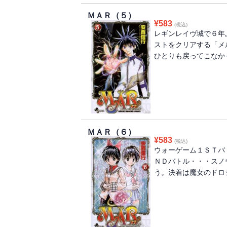
ＭＡＲ（５）
¥
583
(税込)
レギンレイヴ城で６年
ストをクリアする「メ
ひとりも戻ってこなか
ＭＡＲ（６）
¥
583
(税込)
ウォーゲーム１ＳＴバ
ＮＤバトル・・・スノ
う。決着は魔女のドロ