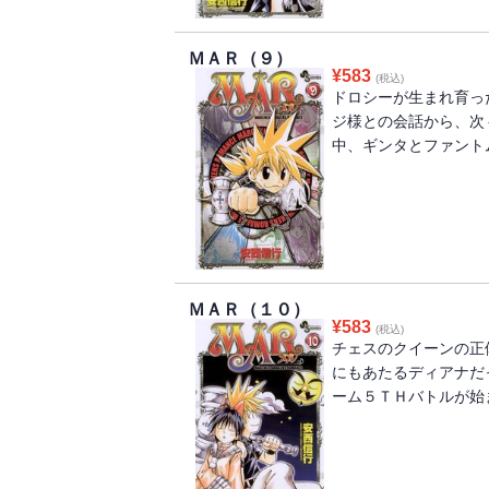
ＭＡＲ（９）
¥
583
(税込)
ドロシーが生まれ育っ
ジ様との会話から、次
中、ギンタとファント
ＭＡＲ（１０）
¥
583
(税込)
チェスのクイーンの正
にもあたるディアナだ
ーム５ＴＨバトルが始