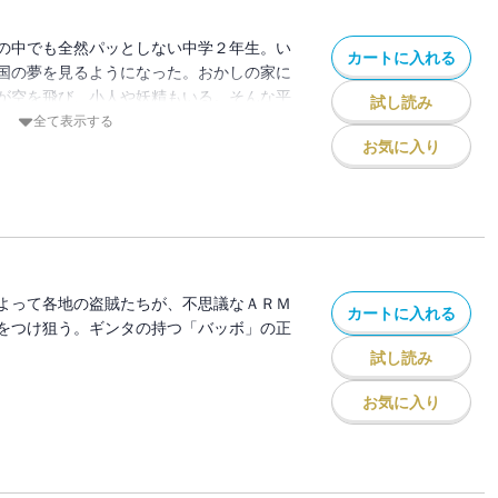
の中でも全然パッとしない中学２年生。い
カートに入れる
国の夢を見るようになった。おかしの家に
が空を飛び、小人や妖精もいる。そんな平
試し読み
て、姫をさらう。自分は魔王と戦い、姫を
全て表示する
夢をもう１００回以上も見ているのだ。そ
お気に入り
に夢の世界につながる「扉」が突然現れ
めるのも聞かずに、ギンタはずっと憧れて
第１話）。
よって各地の盗賊たちが、不思議なＡＲＭ
カートに入れる
をつけ狙う。ギンタの持つ「バッボ」の正
試し読み
お気に入り