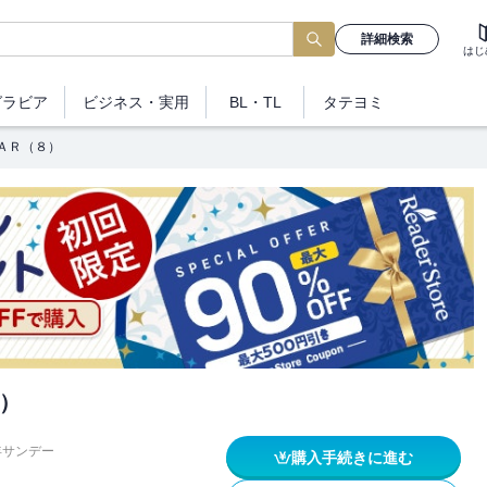
詳細検索
はじ
グラビア
ビジネス
・実用
BL・TL
タテヨミ
ＡＲ（８）
）
年サンデー
購入手続きに進む