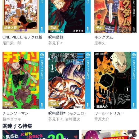
続巻入荷
完結
予約
ONE PIECE モノクロ版
呪術廻戦
キングダム
尾田栄一郎
芥見下々
原泰久
完結
完結
チェンソーマン
呪術廻戦≡（モジュロ）
ワールドトリガー
藤本タツキ
芥見下々
,
岩崎優次
葦原大介
関連する特集