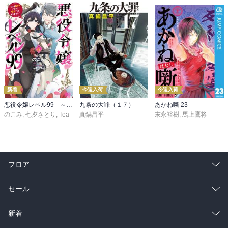
新着
今週入荷
今週入荷
悪役令嬢レベル99 ～私は裏ボスですが魔王ではありません～ その６
九条の大罪（１７）
あかね噺 23
のこみ
,
七夕さとり
,
Tea
真鍋昌平
末永裕樹
,
馬上鷹将
フロア
総合
コミック
セール
ラノベ
小説
総合
コミック
新着