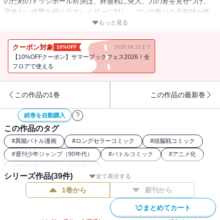
のためのドッジボール対決は、終盤戦に突入。力の差を見せつけ、
容赦ない攻撃を繰り出すレイザーに対し、ゴンの怒りの必殺技が炸
裂する!!
もっと見る
クーポン対象
10%OFF
2026.08.11まで
【10%OFFクーポン】サマーブックフェス2026！全
フロアで使える
この作品の1巻
この作品の最新巻
続巻を自動購入
この作品のタグ
#
異能バトル漫画
#
ロングセラーコミック
#
頭脳戦コミック
#
週刊少年ジャンプ（90年代）
#
バトルコミック
#
アニメ化
#
週刊少年ジャンプ（00年代）
シリーズ作品(
39
件)
全て表示する
1巻から
新刊から
まとめてカート