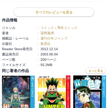
カが連携するシーンが良い。3人のうち誰かがミスったら台無しにな
るのに、全員がしっかり能力を発揮してキャッチに成功！

すべてのレビューを見る
そして、その後のレイザーへの反撃が最高だった。

作品情報
キルアがボロボロの手で支える球をゴンが全力で殴って発射。レシ
ジャンル
:
コミック
-
男性コミック
ーブでゴンの方向に打ち返すレイザー。力尽きて倒れるゴンの代わ
著者
:
冨樫義博
りにヒソカが指の骨が折れながらも能力を使ってカンペキに勝利！

掲載誌・レーベル
:
週刊少年ジャンプ
「カンペキに勝つ♣︎ だろ？ ゴン❤︎」が激アツすぎた。

出版社
:
集英社
Reader Store発売日
:
2012.12.14
次の巻ではボマー戦が決着かな？　早くこのボマー共をしっかり懲
書誌発売日
:
2003.06.04
らしめてほしい。

ページ数
:
200ページ
頑張れゴン、キルア、ビスケ！！！
ファイルサイズ
:
55.2MB
同じ著者の作品
もっと見る