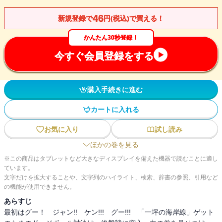
46
新規登録で
円(税込)で買える！
かんたん30秒登録！
今すぐ会員登録をする
購入手続きに進む
カートに入れる
お気に入り
試し読み
ほかの巻を見る
※この商品はタブレットなど大きなディスプレイを備えた機器で読むことに適し
ています。
文字だけを拡大することや、文字列のハイライト、検索、辞書の参照、引用など
の機能が使用できません。
あらすじ
最初はグー！ ジャン!! ケン!!! グー!!! 「一坪の海岸線」ゲット