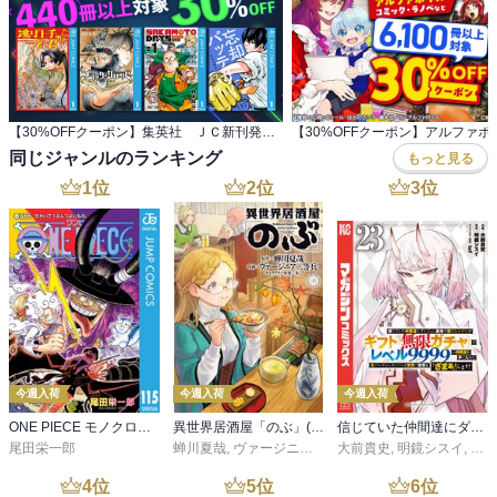
【30%OFFクーポン】集英社 ＪＣ新刊発売記念 440冊以上対象
同じジャンルのランキング
もっと見る
1
位
2
位
3
位
今週入荷
今週入荷
今週入荷
ONE PIECE モノクロ版 115
異世界居酒屋「のぶ」(22)
信じていた仲間達にダンジョン奥地で殺されかけたがギフト『無限ガチャ』でレベル９９９９の仲間達を手に入れて元パーティーメンバーと世界に復讐＆『ざまぁ！』します！（２３）
尾田栄一郎
蝉川夏哉
,
ヴァージニア二等兵
大前貴史
,
転
,
明鏡シスイ
,
ｔｅ
4
位
5
位
6
位