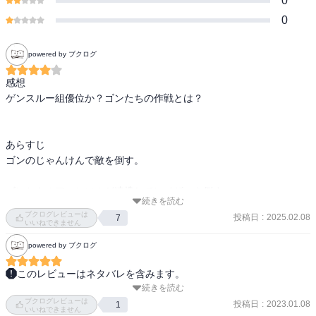
0
0
powered by ブクログ
感想

ゲンスルー組優位か？ゴンたちの作戦とは？

あらすじ

ゴンのじゃんけんで敵を倒す。

ゴンとキルア、ヒソカが連携してレイザーを倒す。

続きを読む
ブクログレビューは
投稿日
:
2025.02.08
7
ツェズゲラたちはゲンスルー組と持久戦のバトルをしていた。その
いいねできません
間にゴンは放出系の修行を、キルアは手の回復に専念していた。

powered by ブクログ
金主のバッテラは最愛の人を亡くし、ゲームの続行に興味を失う。

このレビューはネタバレを含みます。
続きを読む
レイザー戦がついに決着。めちゃくちゃ面白かった！

ゴンたちはゲンスルー組との対決になる。
ブクログレビューは
まず、レイザーの放つ球をキャッチするためにゴン、キルア、ヒソ
投稿日
:
2023.01.08
1
いいねできません