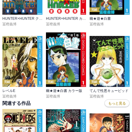
完結
HUNTER×HUNTER クラピカ追憶編
HUNTER×HUNTER カラー版
幽★遊★白書
冨樫義博
冨樫義博
冨樫義博
完結
完結
完結
レベルE
幽★遊★白書 カラー版
てんで性悪キューピッド
冨樫義博
冨樫義博
冨樫義博
関連する作品
もっと見る