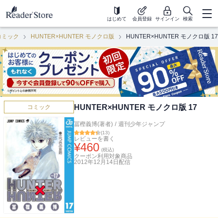
はじめて
会員登録
サインイン
検索
コミック
HUNTER×HUNTER モノクロ版
HUNTER×HUNTER モノクロ版 17
HUNTER×HUNTER モノクロ版 17
コミック
冨樫義博(著者)
/
週刊少年ジャンプ
(
13
)
レビューを書く
¥
460
(税込)
クーポン利用対象商品
2012年12月14日
配信