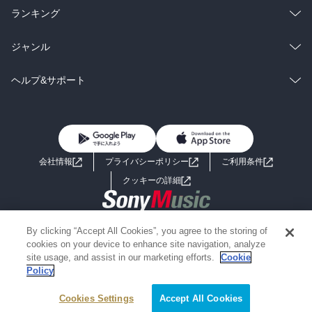
雑誌・グラビア
ビジネス・実用
ラノベ
小説
総合
コミック
ランキング
BL・TL
雑誌・グラビア
ビジネス・実用
ラノベ
小説
総合
コミック
ジャンル
BL・TL
雑誌・グラビア
ビジネス・実用
ラノベ
小説
コミック
男性コミック
ヘルプ&サポート
BL・TL
雑誌・グラビア
ビジネス・実用
女性コミック
コミック誌
初めての方へ
ヘルプ
BL・TL
ライトノベル
男子向けラノベ
よくあるご質問
お問い合わせ
会社情報
プライバシーポリシー
ご利用条件
女子向けラノベ
小説
利用規約
クッキーの詳細
国内小説
海外小説
Copyright 2017 - 2026 Sony Music Entertainment(Japan) Inc.
By clicking “Accept All Cookies”, you agree to the storing of
ミステリー
SF
Information on the site is for the Japan domestic market only
cookies on your device to enhance site navigation, analyze
powered by
site usage, and assist in our marketing efforts.
Cookie
Policy
歴史・時代小説
文学
Cookies Settings
Accept All Cookies
雑誌
グラビア写真集