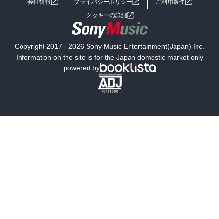
会社情報
プライバシーポリシー
ご利用条件
女子向けラノベ
小説
利用規約
クッキーの詳細
国内小説
海外小説
Copyright 2017 - 2026 Sony Music Entertainment(Japan) Inc.
ミステリー
SF
Information on the site is for the Japan domestic market only
powered by
歴史・時代小説
文学
雑誌
グラビア写真集
ボーイズラブ
ティーンズラブ
人文・思想・歴史
社会・政治・法律
ビジネス・経済
サイエンス・テクノロジー
コンピュータ・情報
くらし・家庭
料理・酒
ファッション・美容・ダイエット