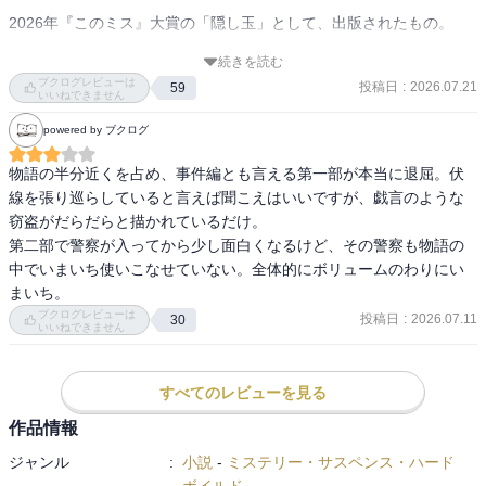
2026年『このミス』大賞の「隠し玉」として、出版されたもの。

続きを読む
いつも思うのだが、小学生は「生徒」じゃなくて「児童」だよ。

ブクログレビューは
投稿日
:
2026.07.21
59
いいねできません
第一部の女子児童が転落するまでのおませな小学生たちの話が長い
powered by ブクログ
長い。ちょっと飽きてきて、なかなか先に進まなかった。

物語の半分近くを占め、事件編とも言える第一部が本当に退屈。伏
第二部の事件が起きてからは少しずつ話が面白くなってきたけど、
線を張り巡らしていると言えば聞こえはいいですが、戯言のような
やっぱり第一部が長かっただけに、足早に展開された気が。

窃盗がだらだらと描かれているだけ。

第二部で警察が入ってから少し面白くなるけど、その警察も物語の
物語の鍵を握る人物の正体には驚いたけど、真犯人は第三部の最初
中でいまいち使いこなせていない。全体的にボリュームのわりにい
の方でなんとなくわかってしまった。

まいち。
ブクログレビューは
投稿日
:
2026.07.11
30
いいねできません
本作がデビュー作ということで、今後に期待かな。
すべてのレビューを見る
作品情報
ジャンル
:
小説
-
ミステリー・サスペンス・ハード
ボイルド