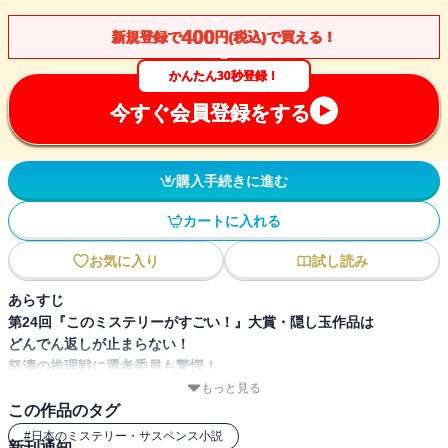
400
新規登録で
円(税込)で買える！
かんたん30秒登録！
今すぐ会員登録をする
購入手続きに進む
カートに入れる
お気に入り
試し読み
あらすじ
第24回『このミステリーがすごい！』大賞・隠し玉作品は
どんでん返しが止まらない！
怒濤の推理戦に選考委員も驚愕！
もっと見る
「冒頭から仕掛けられていた罠が見事に決まっている」――千街晶
この作品のタグ
之（ミステリ評論家）
#
日本のミステリー・サスペンス小説
新刊通知