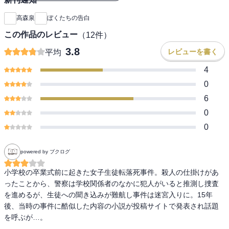
「複数のフェイズを通して多彩な要素を盛り込み、意外性に拘った
高森泉
ぼくたちの告白
エンタテインメント精神は注目に値する」――福井健太（書評家）
この作品のレビュー
（
12
件）
「構成が上手いし、構成要素のそれぞれも魅力的」――村上貴史
3.8
レビューを書く
平均
（ミステリ書評家）
4
0
（あらすじ）
6
小学校の卒業式前に起きた女子生徒転落死事件。殺人の仕掛けがあ
0
ったことから、警察は学校関係者のなかに犯人がいると推測し捜査
を進めるが、生徒への聞き込みが難航し事件は迷宮入りに。15年
0
後、当時の事件に酷似した内容の小説が投稿サイトで発表され話題
を呼ぶ。事件で転落死した女子生徒の妹・杏月（あづき）は小説に
powered by ブクログ
不審な点を抱き、事件の調査を始める。その矢先、さらなる事件が
起き……。
小学校の卒業式前に起きた女子生徒転落死事件。殺人の仕掛けがあ
ったことから、警察は学校関係者のなかに犯人がいると推測し捜査
【著者について】
を進めるが、生徒への聞き込みが難航し事件は迷宮入りに。15年
高森泉(たかもり いずみ)
後、当時の事件に酷似した内容の小説が投稿サイトで発表され話題
東京都生まれ、宮城県仙台市育ち。第24回『このミステリーがすご
を呼ぶが…。

い！』大賞・隠し玉として本作でデビュー。