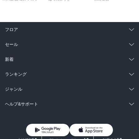
フロア
総合
コミック
セール
ラノベ
小説
総合
コミック
新着
雑誌・グラビア
ビジネス・実用
ラノベ
小説
総合
コミック
ランキング
BL・TL
雑誌・グラビア
ビジネス・実用
ラノベ
小説
総合
コミック
ジャンル
BL・TL
雑誌・グラビア
ビジネス・実用
ラノベ
小説
コミック
男性コミック
ヘルプ&サポート
BL・TL
雑誌・グラビア
ビジネス・実用
女性コミック
コミック誌
初めての方へ
ヘルプ
BL・TL
ライトノベル
男子向けラノベ
よくあるご質問
お問い合わせ