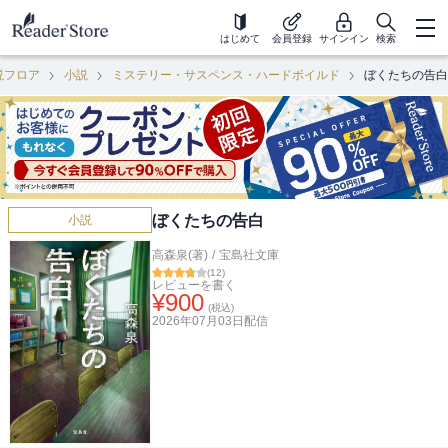
はじめて
会員登録
サインイン
検索
説フロア
小説
ミステリー・サスペンス・ハードボイルド
ぼくたちの告白
ぼくたちの告白
小説
高森泉(著)
/
宝島社文庫
(
12
)
レビューを書く
¥
900
(税込)
2026年07月03日
配信