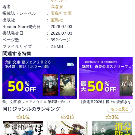
著者
:
高森泉
掲載誌・レーベル
:
宝島社文庫
出版社
:
宝島社
Reader Store発売日
:
2026.07.03
書誌発売日
:
2026.07.03
ページ数
:
392ページ
ファイルサイズ
:
2.5MB
関連する特集
角川文庫 夏フェア２０２６ 第4弾：怖い！ホラー小説
同じジャンルのランキング
もっと見る
1
位
2
位
3
位