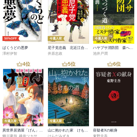
50%OFF
今週入荷
今週入荷
ばくうどの悪夢
尼子党忠義 北近江合戦心得〈八〉
ハヤブサ消防団 森へつづく道
澤村伊智
井原忠政
池井戸潤
4
位
5
位
6
位
今週入荷
今週入荷
異世界居酒屋「げん」三杯目
山に抱かれた家 けもの道
容疑者Xの献身
蝉川夏哉
,
碓井ツカサ
はらだみずき
東野圭吾