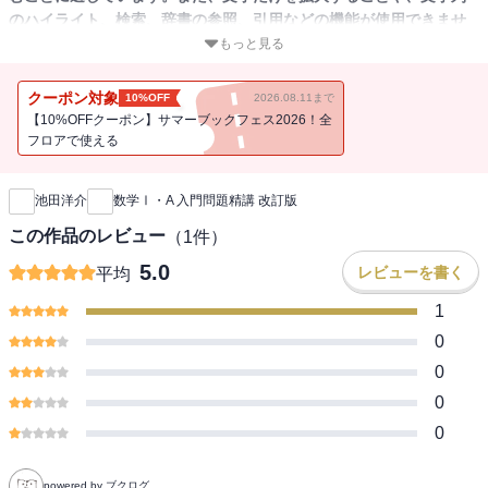
のハイライト、検索、辞書の参照、引用などの機能が使用できませ
ん。
もっと見る
【2022年4月からの新学習指導要領対応商品（2022年4月以降に入学
クーポン対象
10%OFF
2026.08.11まで
した高校生が対象です）】
【10%OFFクーポン】サマーブックフェス2026！全
フロアで使える
新刊通知
高校数学入門書、大学受験対策の初めの書籍の決定版！
池田洋介
数学Ⅰ・A 入門問題精講 改訂版
＜本書の特長＞
1.いきなり例題を解くのではなく、考え方、公式などを「講義」で丁
この作品のレビュー
（
1
件）
寧に解説しました。
5.0
レビューを書く
平均
本講義により例題の理解がスムーズになります。
数学の考え方から解説しているので受験対策の最初の本として最適
1
です。
0
2.基礎力をつけるための基本となる良問を精選しました。
0
3.つまずきやすいところや、間違いやすい事柄に対しては注意やコメ
0
ントを入れているので学習しやすくなっています。
0
powered by ブクログ