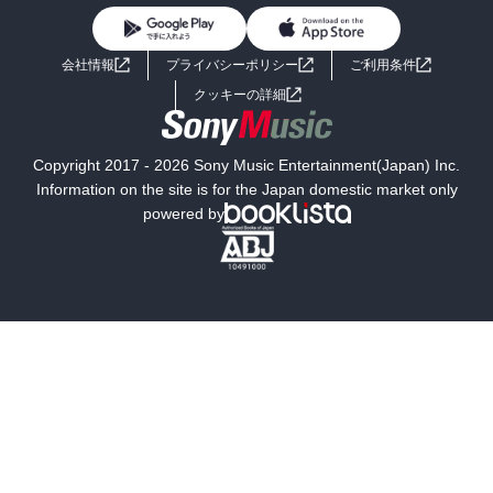
BL・TL
ライトノベル
男子向けラノベ
よくあるご質問
お問い合わせ
会社情報
プライバシーポリシー
ご利用条件
女子向けラノベ
小説
利用規約
クッキーの詳細
国内小説
海外小説
Copyright 2017 - 2026 Sony Music Entertainment(Japan) Inc.
ミステリー
SF
Information on the site is for the Japan domestic market only
powered by
歴史・時代小説
文学
雑誌
グラビア写真集
ボーイズラブ
ティーンズラブ
人文・思想・歴史
社会・政治・法律
ビジネス・経済
サイエンス・テクノロジー
コンピュータ・情報
くらし・家庭