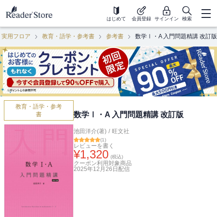
はじめて
会員登録
サインイン
検索
・実用フロア
教育・語学・参考書
参考書
数学Ⅰ・A 入門問題精講 改訂版
教育・語学・参考
数学Ⅰ・A 入門問題精講 改訂版
書
池田洋介(著)
/
旺文社
(
1
)
レビューを書く
¥
1,320
(税込)
クーポン利用対象商品
2025年12月26日
配信