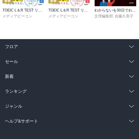
新着
新着
TOEIC L＆R TEST リスニング速聴構文100
TOEIC L＆R TEST リーディング速読構文100
わからないを30日でわかるにかえる 3年間の中学英語
メディアビーコン
メディアビーコン
文理編集部
,
佐藤久美子
フロア
総合
コミック
セール
ラノベ
小説
総合
コミック
新着
雑誌・グラビア
ビジネス・実用
ラノベ
小説
総合
コミック
ランキング
BL・TL
雑誌・グラビア
ビジネス・実用
ラノベ
小説
総合
コミック
ジャンル
BL・TL
雑誌・グラビア
ビジネス・実用
ラノベ
小説
コミック
男性コミック
ヘルプ&サポート
BL・TL
雑誌・グラビア
ビジネス・実用
女性コミック
コミック誌
初めての方へ
ヘルプ