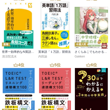
新着
今週入荷
世界一効率的なAI英語学習法
英単語「１万語」習得法
さくらみこでもわかる中学地理＋都道府県
清涼院流水
内田諭
Gakken
4
位
5
位
6
位