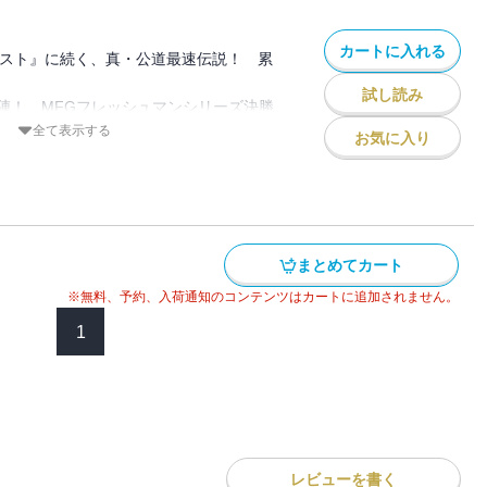
ゴースト』の世界観がひとつに重なり合
る」が紡ぎ出す真・公道最速伝説第２
カートに入れる
ースト』に続く、真・公道最速伝説！ 累
試し読み
陣！ MFGフレッシュマンシリーズ決勝
全て表示する
お気に入り
中で人気を集める公道レース「MFG」。
、ついにフレッシュマンシリーズの決勝
とバトルを繰り広げていく‥‥！
ゴースト』の世界観がひとつに重なり合
まとめてカート
紡ぎ出す真・公道最速伝説第３巻！！
※無料、予約、入荷通知のコンテンツはカートに追加されません。
1
レビューを書く