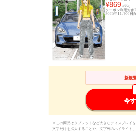
¥
869
(税込)
クーポン利用対象
2025年11月06日
新規
今す
※この商品はタブレットなど大きなディスプレイを
文字だけを拡大することや、文字列のハイライト、