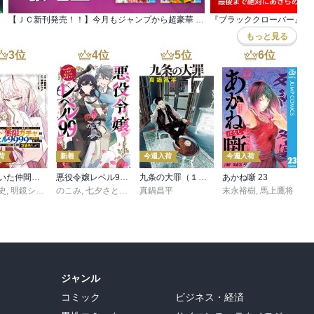
【ＪＣ新刊発売！！】今月もジャンプから超豪華 新刊コミックスラインナップ！！今すぐチェック！！
もっと見る
3
位
4
位
5
位
6
位
荷
新着
今週入荷
今週入荷
信じていた仲間達にダンジョン奥地で殺されかけたがギフト『無限ガチャ』でレベル９９９９の仲間達を手に入れて元パーティーメンバーと世界に復讐＆『ざまぁ！』します！（２３）
悪役令嬢レベル99 ～私は裏ボスですが魔王ではありません～ その６
九条の大罪（１７）
あかね噺 23
史
,
,
転
明鏡シスイ
,
のこみ
ｔｅｆ
,
七夕さとり
,
Tea
真鍋昌平
末永裕樹
,
馬上鷹将
ジャンル
コミック
ビジネス・経済