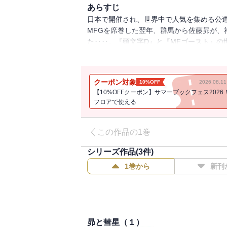
あらすじ
日本で開催され、世界中で人気を集める公道
MFGを席巻した翌年、群馬から佐藤昴が、
た‥‥。『頭文字D』と『MFゴースト』の
道最速伝説の幕が上がる！
クーポン対象
10%OFF
2026.08.
【10%OFFクーポン】サマーブックフェス2026
フロアで使える
この作品の1巻
シリーズ作品(
3
件)
1巻から
新刊
昴と彗星（１）