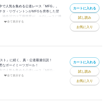
中で人気を集める公道レース「MFG」。
カートに入れる
ナタ・リヴィントンがMFGを席巻した翌
、神奈川では工藤彗星が、そのレースに挑
試し読み
ていた‥‥。『頭文字D』と『MFゴース
全て表示する
に重なり合う！ ふたりの「すばる」が紡
お気に入り
の幕が上がる！
ースト』に続く、真・公道最速伝説！
カートに入れる
悪なボーイミーツガール！
中で人気を集める公道レース「MFG」。
試し読み
ナタ・リヴィントンがMFGを席巻した翌
全て表示する
お気に入り
奈川では工藤彗星が、そのレースの出場へ
ントにより、２人の運命が交差し始め