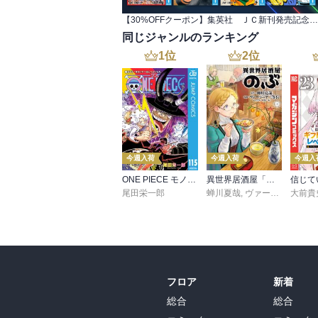
【30%OFFクーポン】集英社 ＪＣ新刊発売記念 440冊以上対象
同じジャンルのランキング
1
位
2
位
今週入荷
今週入荷
今週入
ONE PIECE モノクロ版 115
異世界居酒屋「のぶ」(22)
尾田栄一郎
蝉川夏哉
,
ヴァージニア二等兵
大前貴
フロア
新着
総合
総合