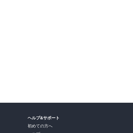
『ブラッククローバー』完結記念！ 最後まで絶対にあきらめない！不屈の主人公特集！
【夏電書2026】『妹は知っている』『ヤニねこ』 配信記念！ヤンマガ新刊特集
ヘルプ&サポート
初めての方へ