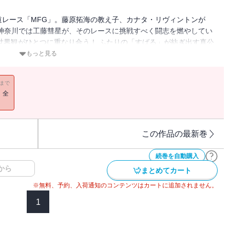
レース「MFG」。藤原拓海の教え子、カナタ・リヴィントンが
神奈川では工藤彗星が、そのレースに挑戦すべく闘志を燃やしてい
世界観がひとつに重なり合う！ ふたりの「すばる」が紡ぎ出す真公
もっと見る
11まで
！全
この作品の最新巻
続巻を自動購入
から
まとめてカート
※無料、予約、入荷通知のコンテンツはカートに追加されません。
1