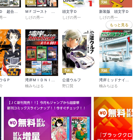
完結
完結
頭文字Ｄ 超合本版
ＭＦゴースト 超合本版
頭文字Ｄ
新装版 頭文字Ｄ
秀一
しげの秀一
しげの秀一
しげの秀一
もっと見る
完結
予約
完結
ウＧＰ
湾岸ＭＩＤＮＩＧＨＴ 超合本版
公道ウルフ
湾岸ミッドナイト Ｃ１ランナー
介
楠みちはる
野口賢
楠みちはる