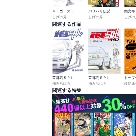
完結
完結
ＭＦゴースト
バリバリ伝説
しげの秀一
しげの秀一
しげの
関連する作品
首都高ＳＰＬ
首都高ＳＰＬ ゼロ
トップ
楠みちはる
楠みちはる
藤島康
関連する特集