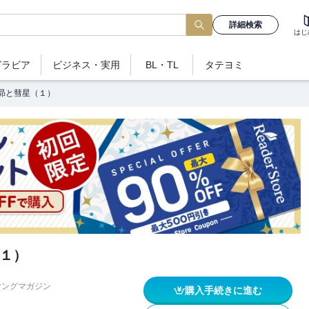
詳細検索
はじ
グラビア
ビジネス
・実用
BL・TL
タテヨミ
昴と彗星（１）
１）
ヤングマガジン
購入手続きに進む