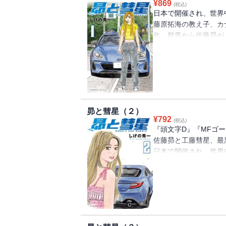
¥
869
(税込)
日本で開催され、世界
藤原拓海の教え子、カ
年、群馬から佐藤昴が
戦すべく闘志を燃やし
ト』の世界観がひとつ
ぎ出す真公道最速伝説
昴と彗星（２）
¥
792
(税込)
『頭文字D』『MFゴ
佐藤昴と工藤彗星、最
日本で開催され、世界
藤原拓海の教え子、カ
年、
群馬から佐藤昴が、神
動き始めた。
しかし思わぬアクシデ
る‥‥！