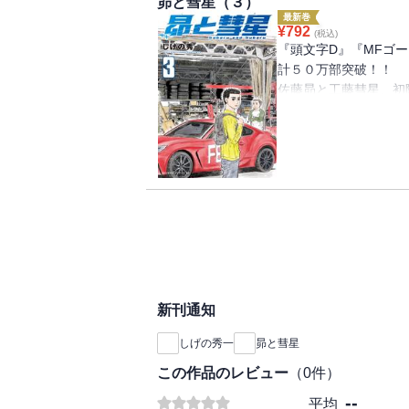
昴と彗星（３）
『頭文字D』と『MF
最新巻
う！ ふたりの「すば
¥
792
(税込)
巻！！
『頭文字D』『MFゴ
計５０万部突破！！
佐藤昴と工藤彗星、初
スタート！！
日本で開催され、世界
ふたりの「すばる」は
「芦ノ湖GT」へ！
ひしめくライバルたち
『頭文字D』と『MF
う！
ふたりの「すばる」が
新刊通知
しげの秀一
昴と彗星
この作品のレビュー
（
0
件）
--
平均