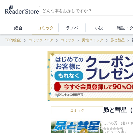
総合
コミック
ラノベ
小説
雑誌・
TOP(総合)
コミックフロア
コミック
男性コミック
昴と彗星
昴と彗星（
コミック
しげの秀一(著)
/
(
0
)
レビューを書く