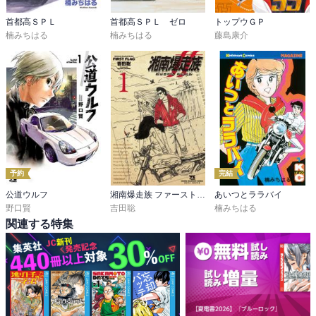
首都高ＳＰＬ
首都高ＳＰＬ ゼロ
トップウＧＰ
楠みちはる
楠みちはる
藤島康介
予約
完結
公道ウルフ
湘南爆走族 ファースト フラッグ
あいつとララバイ
野口賢
吉田聡
楠みちはる
関連する特集