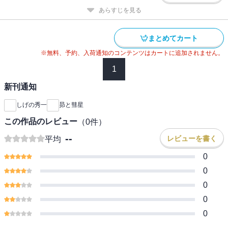
あらすじを見る
まとめてカート
※無料、予約、入荷通知のコンテンツはカートに追加されません。
1
新刊通知
しげの秀一
昴と彗星
この作品のレビュー
（
0
件）
--
レビューを書く
平均
0
0
0
0
0