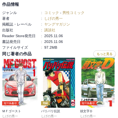
作品情報
ジャンル
:
コミック
-
男性コミック
著者
:
しげの秀一
掲載誌・レーベル
:
ヤングマガジン
出版社
:
講談社
Reader Store発売日
:
2025.11.06
書誌発売日
:
2025.11.06
ファイルサイズ
:
97.2MB
同じ著者の作品
もっと見る
セールあり
完結
セールあり
ＭＦゴースト
バリバリ伝説
頭文字Ｄ
しげの秀一
しげの秀一
しげの秀一