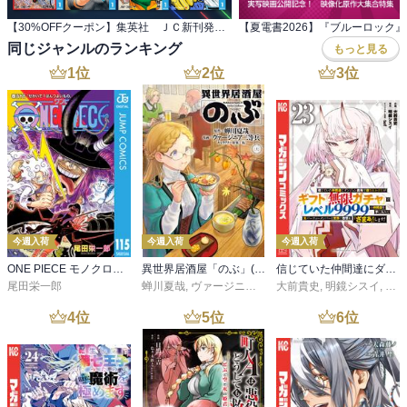
【30%OFFクーポン】集英社 ＪＣ新刊発売記念 440冊以上対象
同じジャンルのランキング
もっと見る
1
位
2
位
3
位
今週入荷
今週入荷
今週入荷
ONE PIECE モノクロ版 115
異世界居酒屋「のぶ」(22)
信じていた仲間達にダンジョン奥地で殺されかけたがギフト『無限ガチャ』でレベル９９９９の仲間達を手に入れて元パーティーメンバーと世界に復讐＆『ざまぁ！』します！（２３）
尾田栄一郎
蝉川夏哉
,
ヴァージニア二等兵
大前貴史
,
転
,
明鏡シスイ
,
ｔｅ
4
位
5
位
6
位