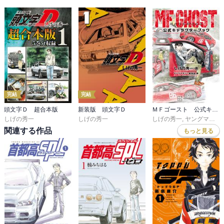
完結
完結
頭文字Ｄ 超合本版
新装版 頭文字Ｄ
ＭＦゴースト 公式キャラクターブック
しげの秀一
しげの秀一
しげの秀一
,
ヤングマガジン編集部
関連する作品
もっと見る