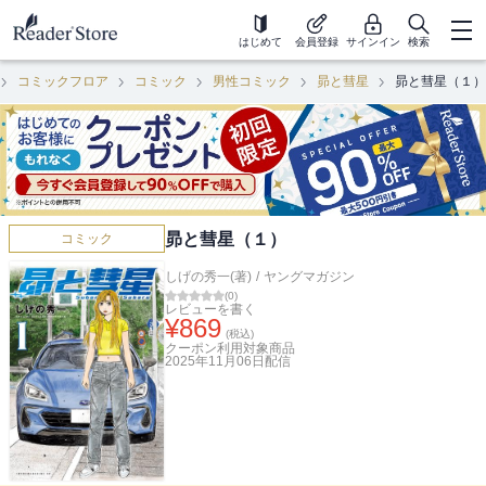
はじめて
会員登録
サインイン
検索
コミックフロア
コミック
男性コミック
昴と彗星
昴と彗星（１）
昴と彗星（１）
コミック
しげの秀一(著)
/
ヤングマガジン
(
0
)
レビューを書く
¥
869
(税込)
クーポン利用対象商品
2025年11月06日
配信