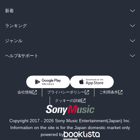
ラノベ
小説
総合
コミック
新着
雑誌・グラビア
ビジネス・実用
ラノベ
小説
総合
コミック
ランキング
BL・TL
雑誌・グラビア
ビジネス・実用
ラノベ
小説
総合
コミック
ジャンル
BL・TL
雑誌・グラビア
ビジネス・実用
ラノベ
小説
コミック
男性コミック
ヘルプ&サポート
BL・TL
雑誌・グラビア
ビジネス・実用
女性コミック
コミック誌
初めての方へ
ヘルプ
BL・TL
ライトノベル
男子向けラノベ
よくあるご質問
お問い合わせ
会社情報
プライバシーポリシー
ご利用条件
女子向けラノベ
小説
利用規約
クッキーの詳細
国内小説
海外小説
Copyright 2017 - 2026 Sony Music Entertainment(Japan) Inc.
ミステリー
SF
Information on the site is for the Japan domestic market only
powered by