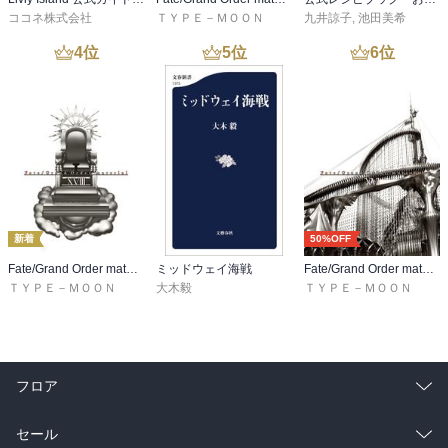
ココネ株式会社
ＴＹＰＥ－ＭＯＯＮ
九井諒子
,
池田美希
4
位
5
位
6
位
新着
50%OFF
Fate/Grand Order material XVIII
ミッドウェイ海戦
Fate/Grand Order material XVI
ＴＹＰＥ－ＭＯＯＮ
大木毅
ＴＹＰＥ－ＭＯＯＮ
フロア
総合
コミック
セール