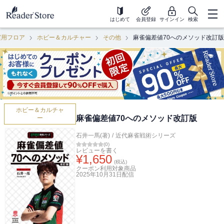
はじめて
会員登録
サインイン
検索
実用フロア
ホビー＆カルチャー
その他
麻雀偏差値70へのメソッド改訂版
ホビー＆カルチャ
麻雀偏差値70へのメソッド改訂版
ー
石井一馬(著)
/
近代麻雀戦術シリーズ
(
0
)
レビューを書く
¥
1,650
(税込)
クーポン利用対象商品
2025年10月31日
配信