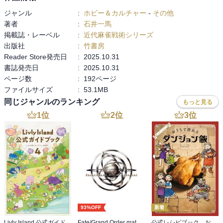
など、様々な麻雀戦術が一言で分かる。
ジャンル
:
ホビー＆カルチャー
-
その他
Mリーガーとなった著者の詳細な解説つき。
著者
:
石井一馬
掲載誌・レーベル
:
近代麻雀戦術シリーズ
出版社
:
竹書房
Reader Store発売日
:
2025.10.31
書誌発売日
:
2025.10.31
ページ数
:
192ページ
ファイルサイズ
:
53.1MB
同じジャンルのランキング
もっと見る
1
位
2
位
3
位
93%OFF
新着
Livly Island 公式ガイドブック４ 心が重なるリヴリーの世界【プロダクトコード付き】
Fate/Grand Order material I
公式レシピブック おうちで作れるダンジョン飯