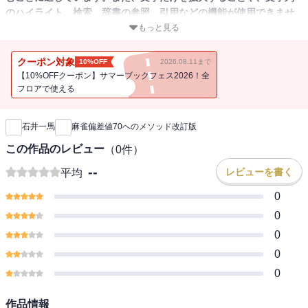
のハイライト、検索、辞書の参照、引用などの機能が使用できませ
ん。
もっと見る
前作の内容に加えて、Mリーガーとなった著者の書き下ろし文を追加
クーポン対象
10%OFF
2026.08.11まで
収録。
【10%OFFクーポン】サマーブックフェス2026！全
強い奴は、麻雀偏差値が高い!
フロアで使える
新刊通知
麻雀を一言フレーズだけで強くなりたい方にお勧めする、近代麻雀
編集部公認の戦術書。
石井一馬
麻雀偏差値70へのメソッド改訂版
・迷ったらリーチ
この作品のレビュー
（
0
件）
・リーチのみ愚形は地獄行き
--
レビューを書く
平均
・端受けよりも強い「赤受け」
・リーチはクイタンより強し
0
・端っこのドラはドラにあらず
0
・東場は点リーダーを見るな
0
・チートイツという役はない
0
・1本場1500は好形重視
・ラス確しろ
0
・鳴いた手はヘッド固定
作品情報