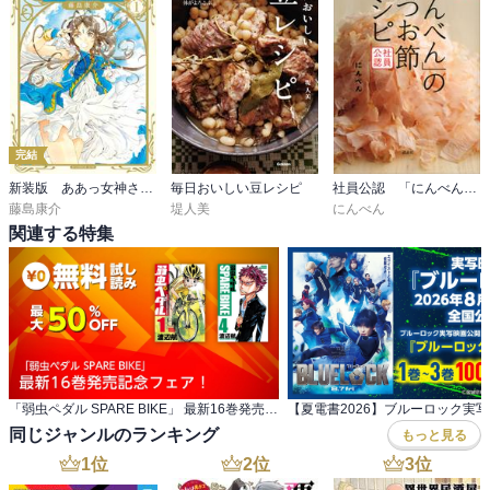
完結
新装版 ああっ女神さまっ
毎日おいしい豆レシピ
社員公認 「にんべん」のかつお節レシピ
藤島康介
堤人美
にんべん
関連する特集
「弱虫ペダル SPARE BIKE」 最新16巻発売記念フェア！
同じジャンルのランキング
もっと見る
1
位
2
位
3
位