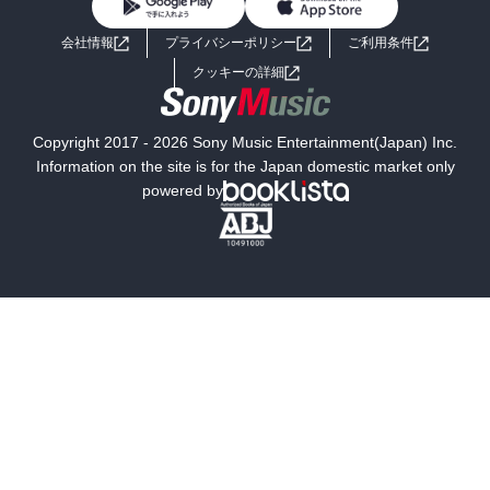
BL・TL
ライトノベル
男子向けラノベ
よくあるご質問
お問い合わせ
会社情報
プライバシーポリシー
ご利用条件
女子向けラノベ
小説
利用規約
クッキーの詳細
国内小説
海外小説
Copyright 2017 - 2026 Sony Music Entertainment(Japan) Inc.
ミステリー
SF
Information on the site is for the Japan domestic market only
powered by
歴史・時代小説
文学
雑誌
グラビア写真集
ボーイズラブ
ティーンズラブ
人文・思想・歴史
社会・政治・法律
ビジネス・経済
サイエンス・テクノロジー
コンピュータ・情報
くらし・家庭