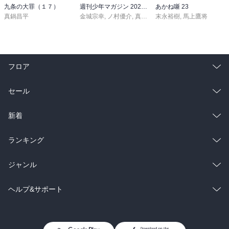
九条の大罪（１７）
週刊少年マガジン 2026年36・37号[2026年8月5日発売]
あかね噺 23
真鍋昌平
金城宗幸
,
ノ村優介
,
真島ヒロ
末永裕樹
,
宮島礼吏
,
馬上鷹将
,
新川直司
,
久
フロア
総合
コミック
セール
ラノベ
小説
総合
コミック
新着
雑誌・グラビア
ビジネス・実用
ラノベ
小説
総合
コミック
ランキング
BL・TL
雑誌・グラビア
ビジネス・実用
ラノベ
小説
総合
コミック
ジャンル
BL・TL
雑誌・グラビア
ビジネス・実用
ラノベ
小説
コミック
男性コミック
ヘルプ&サポート
BL・TL
雑誌・グラビア
ビジネス・実用
女性コミック
コミック誌
初めての方へ
ヘルプ