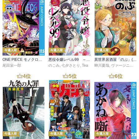
今週入荷
今週入荷
今週入荷
ONE PIECE モノクロ版 115
悪役令嬢レベル99 ～私は裏ボスですが魔王ではありません～ その６
異世界居酒屋「のぶ」(22)
尾田栄一郎
のこみ
,
七夕さとり
,
Tea
蝉川夏哉
,
ヴァージニア二等兵
4
位
5
位
6
位
今週入荷
今週入荷
今週入荷