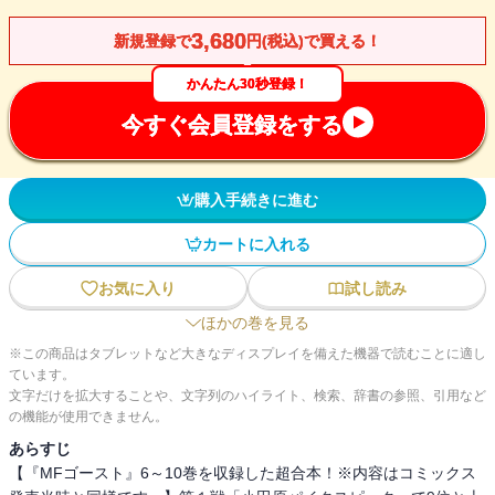
3,680
新規登録で
円(税込)で買える！
かんたん30秒登録！
今すぐ会員登録をする
購入手続きに進む
カートに入れる
お気に入り
試し読み
ほかの巻を見る
※この商品はタブレットなど大きなディスプレイを備えた機器で読むことに適し
ています。
文字だけを拡大することや、文字列のハイライト、検索、辞書の参照、引用など
の機能が使用できません。
あらすじ
【『MFゴースト』6～10巻を収録した超合本！※内容はコミックス