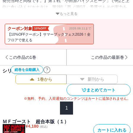
発売当時と同様です。】第１戦「小田原パイクスピーク」で9位と上
位に食い込んだカナタは、第2戦「芦ノ湖GT」予選でもその実力を
見せつけた。いよいよ「芦ノ湖GT」決勝がスタート!! 雨が降りしき
もっと見る
る悪いコンディションの中、「雨は味方」と語ったカナタは、その
言葉に違わない本領を見せつける――。
クーポン対象
10%OFF
2026.08.11まで
【10%OFFクーポン】サマーブックフェス2026！全
フロアで使える
この作品の1巻
この作品の最新巻
続巻を自動購入
シリーズ作品(
5
件)
1巻から
新刊から
まとめてカート
※無料、予約、入荷通知のコンテンツはカートに追加されません。
1
ＭＦゴースト 超合本版（１）
¥
4,180
(税込)
カートに入れる