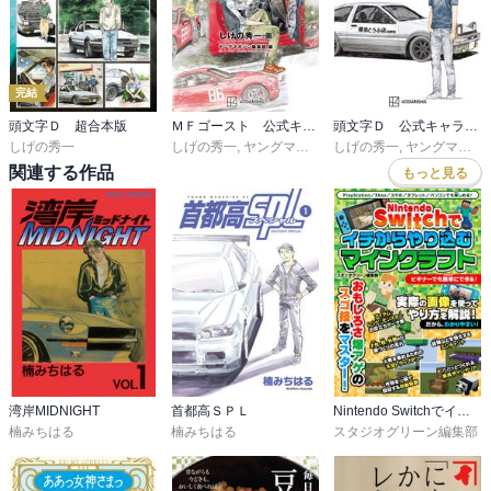
完結
頭文字Ｄ 超合本版
ＭＦゴースト 公式キャラクターブック
頭文字Ｄ 公式キャラクターブック
しげの秀一
しげの秀一
,
ヤングマガジン編集部
しげの秀一
,
ヤングマガジン編集部
関連する作品
もっと見る
湾岸MIDNIGHT
首都高ＳＰＬ
Nintendo Switchでイチからやり込むマインクラフト
楠みちはる
楠みちはる
スタジオグリーン編集部