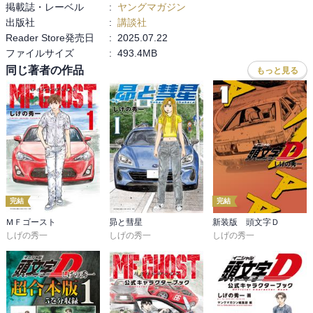
掲載誌・レーベル
:
ヤングマガジン
出版社
:
講談社
Reader Store発売日
:
2025.07.22
ファイルサイズ
:
493.4MB
同じ著者の作品
もっと見る
完結
完結
ＭＦゴースト
昴と彗星
新装版 頭文字Ｄ
しげの秀一
しげの秀一
しげの秀一