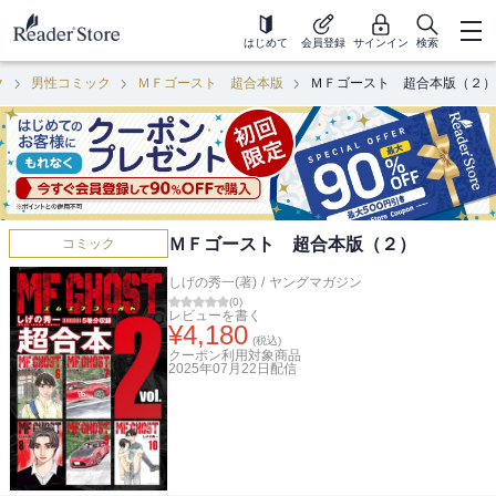
はじめて
会員登録
サインイン
検索
ク
男性コミック
ＭＦゴースト 超合本版
ＭＦゴースト 超合本版（２）
ＭＦゴースト 超合本版（２）
コミック
しげの秀一(著)
/
ヤングマガジン
(
0
)
レビューを書く
¥
4,180
(税込)
クーポン利用対象商品
2025年07月22日
配信