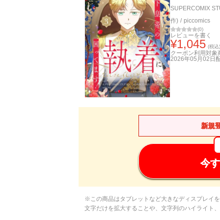
SUPERCOMIX ST
作)
/
piccomics
(
0
)
レビューを書く
¥
1,045
(税込
クーポン利用対象
2026年05月02日
新規
今す
※この商品はタブレットなど大きなディスプレイを
文字だけを拡大することや、文字列のハイライト、