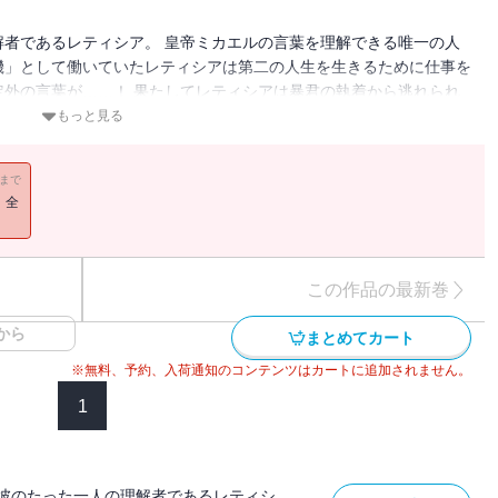
者であるレティシア。 皇帝ミカエルの言葉を理解できる唯一の人
機」として働いていたレティシアは第二の人生を生きるために仕事を
外の言葉が……！ 果たしてレティシアは暴君の執着から逃れられ
もっと見る
11まで
！全
この作品の最新巻
から
まとめてカート
※無料、予約、入荷通知のコンテンツはカートに追加されません。
1
彼のたった一人の理解者であるレティシ