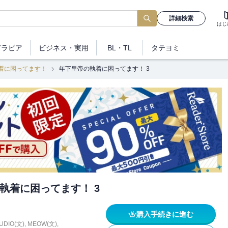
詳細検索
はじ
グラビア
ビジネス
・実用
BL・TL
タテヨミ
着に困ってます！
年下皇帝の執着に困ってます！ 3
執着に困ってます！ 3
購入手続きに進む
UDIO(文)
,
MEOW(文)
,