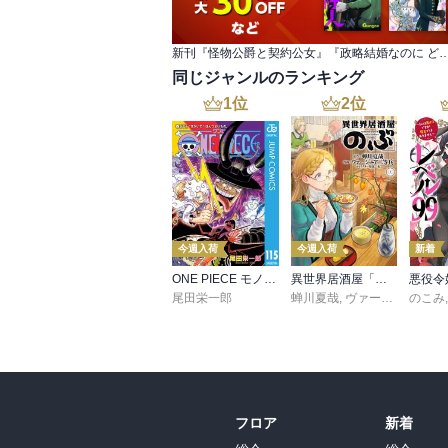
新刊『怪物公爵と契約公女』『政略結婚なのに どうして執着するのですか
同じジャンルのランキング
1
位
2
位
今週入荷
今週入荷
新着
ONE PIECE モノクロ版 115
異世界居酒屋「のぶ」(22)
尾田栄一郎
蝉川夏哉
,
ヴァージニア二等兵
のこみ
フロア
新着