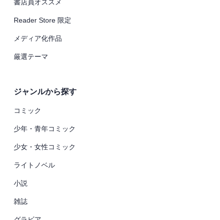
書店員オススメ
Reader Store 限定
メディア化作品
厳選テーマ
ジャンルから探す
コミック
少年・青年コミック
少女・女性コミック
ライトノベル
小説
雑誌
グラビア