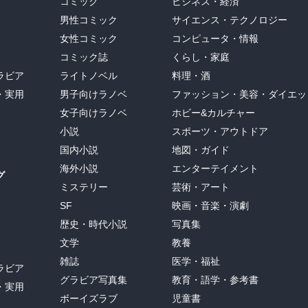
コミック
ビジネス・経済
男性コミック
サイエンス・テクノロジー
女性コミック
コンピュータ・情報
コミック誌
くらし・家庭
ラビア
ライトノベル
料理・酒
・実用
男子向けラノベ
ファッション・美容・ダイエッ
女子向けラノベ
ホビー&カルチャー
小説
スポーツ・アウトドア
国内小説
地図・ガイド
海外小説
エンターテイメント
グ
ミステリー
芸術・アート
SF
映画・音楽・演劇
歴史・時代小説
写真集
文学
教養
雑誌
医学・福祉
ラビア
グラビア写真集
教育・語学・参考書
・実用
ボーイズラブ
児童書