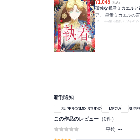
¥
1,045
(税込)
孤独な暴君ミカエルと
ア。 皇帝ミカエルの
で、十年間彼のそばで
第二の人生を生きるた
の口から想定外の言葉
着から逃れられるのか…
新刊通知
SUPERCOMIX STUDIO
MEOW
SUPE
この作品のレビュー
（
0
件）
--
平均