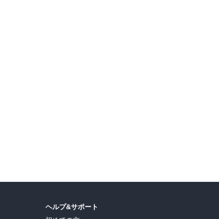
【AKITA電子祭り 夏の陣】プチプリンセス 続話追加キャンペーン
私の幸せは、私が決める『シングルマザーの転生悪女 ですが、溺愛ルートつかみました！』3巻配信記念
島ヒロ
,
宮島礼吏
,
新川直司
,
久世蘭
,
田中ドリル
,
御手元
,
吉河美希
,
鈴木央
,
ヒロユキ
,
ヘルプ&サポート