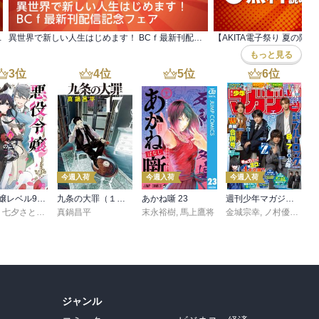
？』発売！無料&割引など
異世界で新しい人生はじめます！ BCｆ最新刊配信記念フェア
もっと見る
3
位
4
位
5
位
6
位
今週入荷
今週入荷
今週入荷
悪役令嬢レベル99 ～私は裏ボスですが魔王ではありません～ その６
九条の大罪（１７）
あかね噺 23
週刊少年マガジン 2026年36・37号[2026年8月5日発売]
,
七夕さとり
,
転
,
Tea
真鍋昌平
末永裕樹
,
馬上鷹将
金城宗幸
,
ノ村優介
,
真
ジャンル