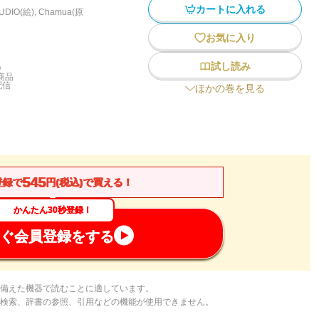
カートに入れる
UDIO(絵)
,
Chamua(原
お気に入り
試し読み
)
商品
配信
ほかの巻を見る
545
登録で
円(税込)で買える！
かんたん30秒登録！
ぐ会員登録をする
備えた機器で読むことに適しています。
検索、辞書の参照、引用などの機能が使用できません。