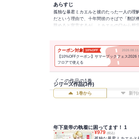
あらすじ
孤独な暴君ミカエルと彼のたった一人の理解
だという理由で、十年間彼のそばで「翻訳
辞めると宣言するが、ミカエルの口から想定
るのか…!?
クーポン対象
10%OFF
2026.08.
【10%OFFクーポン】サマーブックフェス2026
フロアで使える
この作品の1巻
シリーズ作品(
3
件)
1巻から
新刊
年下皇帝の執着に困ってます！ 1
¥
979
(税込)
孤独な暴君ミカエルと