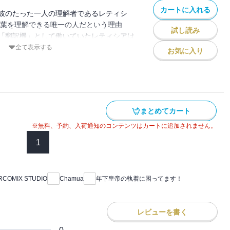
カートに入れる
彼のたった一人の理解者であるレティシ
言葉を理解できる唯一の人だという理由
試し読み
「翻訳機」として働いていたレティシアは
めに仕事を辞めると宣言するが、ミカエル
全て表示する
お気に入り
が……！ 果たしてレティシアは暴君の執
!?
まとめてカート
※無料、予約、入荷通知のコンテンツはカートに追加されません。
1
RCOMIX STUDIO
Chamua
年下皇帝の執着に困ってます！
レビューを書く