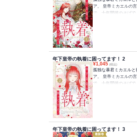
ア。 皇帝ミカエルの
で、十年間彼のそばで
第二の人生を生きるた
の口から想定外の言葉
着から逃れられるのか…
年下皇帝の執着に困ってます！ 2
¥
1,045
(税込)
孤独な暴君ミカエルと
ア。 皇帝ミカエルの
で、十年間彼のそばで
第二の人生を生きるた
の口から想定外の言葉
着から逃れられるのか…
年下皇帝の執着に困ってます！ 3
最新巻