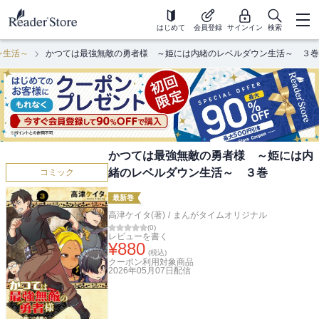
はじめて
会員登録
サインイン
検索
ン生活～
かつては最強無敵の勇者様 ～姫には内緒のレベルダウン生活～ ３巻
かつては最強無敵の勇者様 ～姫には内
緒のレベルダウン生活～ ３巻
コミック
最新巻
高津ケイタ(著)
/
まんがタイムオリジナル
(
0
)
レビューを書く
¥
880
(税込)
クーポン利用対象商品
2026年05月07日
配信