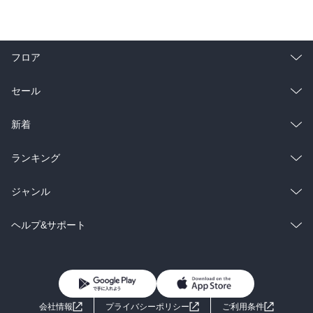
フロア
総合
コミック
セール
ラノベ
小説
総合
コミック
新着
雑誌・グラビア
ビジネス・実用
ラノベ
小説
総合
コミック
ランキング
BL・TL
雑誌・グラビア
ビジネス・実用
ラノベ
小説
総合
コミック
ジャンル
BL・TL
雑誌・グラビア
ビジネス・実用
ラノベ
小説
コミック
男性コミック
ヘルプ&サポート
BL・TL
雑誌・グラビア
ビジネス・実用
女性コミック
コミック誌
初めての方へ
ヘルプ
BL・TL
ライトノベル
男子向けラノベ
よくあるご質問
お問い合わせ
会社情報
プライバシーポリシー
ご利用条件