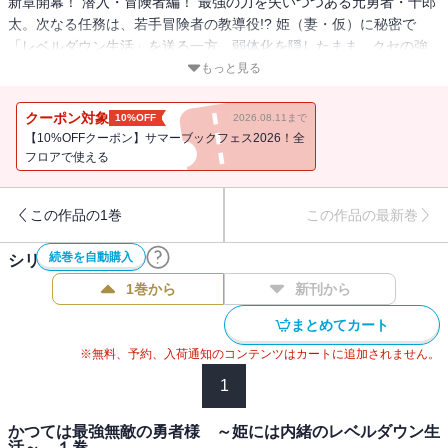
新章開幕！ 潜入・冒険者編！ 最強の力を失いつつある元勇者・十郎
太。次なる任務は、若手冒険者の教導役!? 姫（妻・仮）に秘密で
「レベルダウン生活」を送る一方、弱体化を隠したまま、クセの強
い臨時パーティーとともにダンジョン救助任務に挑む。己の命をも
もっと見る
脅かす強大なボスと対峙したその時、十郎太の取った作戦は……!?
最弱へのカウントダウンが刻まれる中、愛と威厳は守れるか!?
クーポン対象
10%OFF
2026.08.11まで
【10%OFFクーポン】サマーブックフェス2026！全
フロアで使える
この作品の1巻
この作品の最新巻
続巻を自動購入
シリーズ作品(
3
件)
1巻から
新刊から
まとめてカート
※無料、予約、入荷通知のコンテンツはカートに追加されません。
1
かつては最強無敵の勇者様 ～姫には内緒のレベルダウン生
活～ １巻