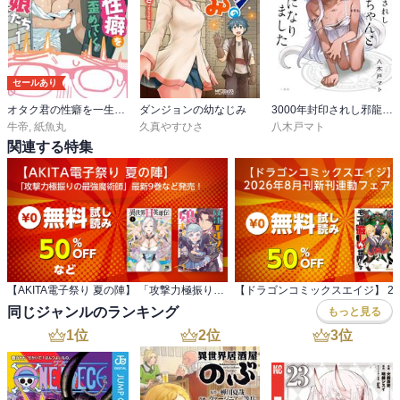
セールあり
オタク君の性癖を一生歪めていく異種族娘たち
ダンジョンの幼なじみ
3000年封印されし邪龍ちゃんと友達になりました
牛帝
,
紙魚丸
久真やすひさ
八木戸マト
関連する特集
【AKITA電子祭り 夏の陣】 「攻撃力極振りの最強魔術師」最新9巻など発売！
同じジャンルのランキング
もっと見る
1
位
2
位
3
位