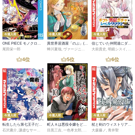
今週入荷
今週入荷
今週入荷
ONE PIECE モノクロ版 115
異世界居酒屋「のぶ」(22)
信じていた仲間達にダンジョン奥地で殺されかけたがギフト『無限ガチャ』でレベル９９９９の仲間達を手に入れて元パーティーメンバーと世界に復讐＆『ざまぁ！』します！（２３）
尾田栄一郎
蝉川夏哉
,
ヴァージニア二等兵
大前貴史
,
転
,
明鏡シスイ
,
ｔｅ
4
位
5
位
6
位
今週入荷
今週入荷
今週入荷
転生したら第七王子だったので、気ままに魔術を極めます（２４）
町人Ａは悪役令嬢をどうしても救いたい ～どぶと空と氷の姫君～１０【電子書店共通特典イラスト付】
杖と剣のウィストリア（１６）
石沢庸介
,
謙虚なサークル
,
メル。
目黒三吉
,
一色孝太郎
,
Parum
大森藤ノ
,
青井聖