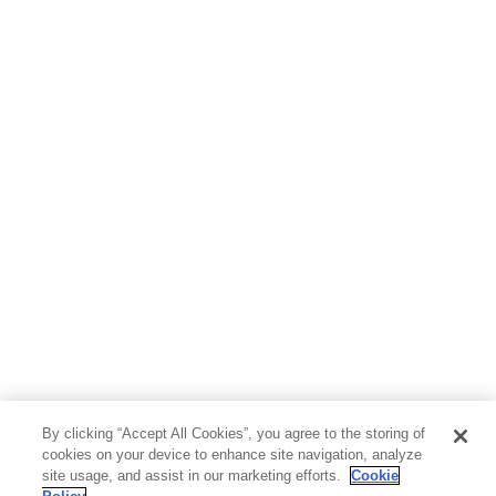
ホビー&カルチャー
スポーツ・アウトドア
地図・ガイド
エンターテイメント
芸術・アート
映画・音楽・演劇
写真集
教養
医学・福祉
教育・語学・参考書
児童書
By clicking “Accept All Cookies”, you agree to the storing of
cookies on your device to enhance site navigation, analyze
site usage, and assist in our marketing efforts.
Cookie