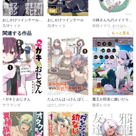
完結
おしかけツインテール・アフターテイルズ Illustrations and Fanbook
おしかけツインテール
小林さんちのメイドラゴン 公式アンソロジー
高津ケイタ
高津ケイタ
有田イマリ
,
おりはらさちこ
関連する作品
もっと見る
完結
♀ガキとおじさん
たんけんはっけん ぼくの異世界エルフさん
魔王が田舎に嫁いだら
サラマンダ
はだしのケンジ
隆原ヒロタ