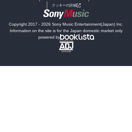
女子向けラノベ
小説
利用規約
クッキーの詳細
国内小説
海外小説
Copyright 2017 - 2026 Sony Music Entertainment(Japan) Inc.
ミステリー
SF
Information on the site is for the Japan domestic market only
powered by
歴史・時代小説
文学
雑誌
グラビア写真集
ボーイズラブ
ティーンズラブ
人文・思想・歴史
社会・政治・法律
ビジネス・経済
サイエンス・テクノロジー
コンピュータ・情報
くらし・家庭
料理・酒
ファッション・美容・ダイエット