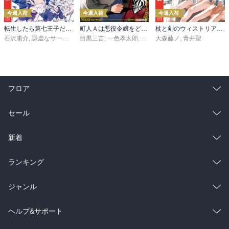
今週入荷
今週入荷
今週入荷
転生したら第七王子だったので、気ままに魔術を極めます（２４）
町人Ａは悪役令嬢をどうしても救いたい ～どぶと空と氷の姫君～１０【電子書店共通特典イラスト付】
杖と剣のウィストリア（１６）
石沢庸介
,
謙虚なサークル
,
メル。
目黒三吉
,
一色孝太郎
,
Parum
大森藤ノ
,
青井聖
フロア
総合
コミック
セール
ラノベ
小説
総合
コミック
新着
雑誌・グラビア
ビジネス・実用
ラノベ
小説
総合
コミック
ランキング
BL・TL
雑誌・グラビア
ビジネス・実用
ラノベ
小説
総合
コミック
ジャンル
BL・TL
雑誌・グラビア
ビジネス・実用
ラノベ
小説
コミック
男性コミック
ヘルプ&サポート