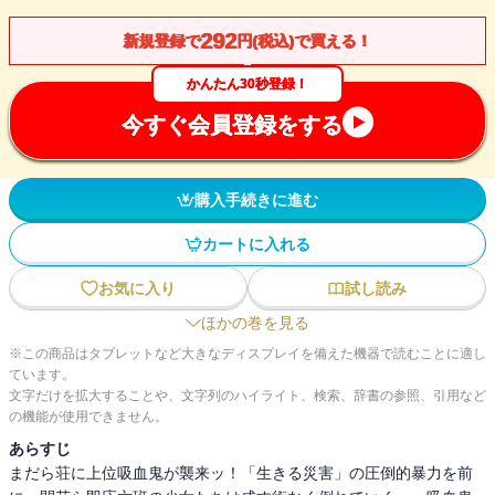
292
新規登録で
円(税込)で買える！
かんたん30秒登録！
今すぐ会員登録をする
購入手続きに進む
カートに入れる
お気に入り
試し読み
ほかの巻を見る
※この商品はタブレットなど大きなディスプレイを備えた機器で読むことに適し
ています。
文字だけを拡大することや、文字列のハイライト、検索、辞書の参照、引用など
の機能が使用できません。
あらすじ
まだら荘に上位吸血鬼が襲来ッ！「生きる災害」の圧倒的暴力を前