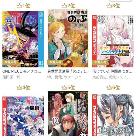
1
位
2
位
3
位
今週入荷
今週入荷
今週入荷
ONE PIECE モノクロ版 115
異世界居酒屋「のぶ」(22)
信じていた仲間達にダンジョン奥地で殺されかけたがギフト『無限ガチャ』でレベル９９９９の仲間達を手に入れて元パーティーメンバーと世界に復讐＆『ざまぁ！』します！（２３）
尾田栄一郎
蝉川夏哉
,
ヴァージニア二等兵
大前貴史
,
転
,
明鏡シスイ
,
ｔｅ
4
位
5
位
6
位