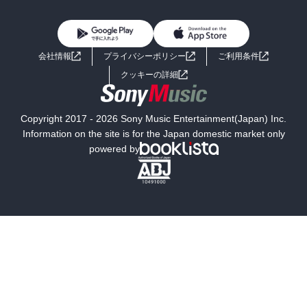
BL・TL
雑誌・グラビア
ビジネス・実用
女性コミック
コミック誌
初めての方へ
ヘルプ
BL・TL
ライトノベル
男子向けラノベ
よくあるご質問
お問い合わせ
会社情報
プライバシーポリシー
ご利用条件
女子向けラノベ
小説
利用規約
クッキーの詳細
国内小説
海外小説
Copyright 2017 - 2026 Sony Music Entertainment(Japan) Inc.
ミステリー
SF
Information on the site is for the Japan domestic market only
powered by
歴史・時代小説
文学
雑誌
グラビア写真集
ボーイズラブ
ティーンズラブ
人文・思想・歴史
社会・政治・法律
ビジネス・経済
サイエンス・テクノロジー