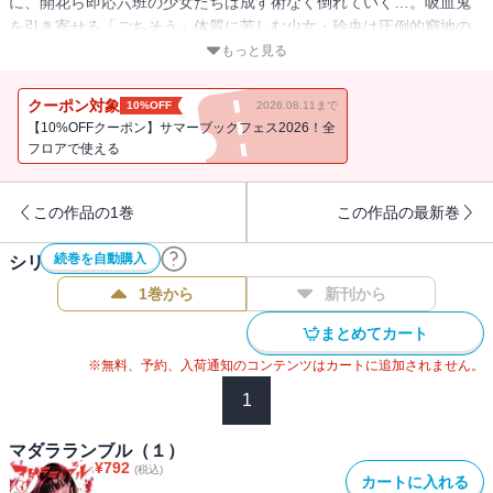
に、開花ら即応六班の少女たちは成す術なく倒れていく…。吸血鬼
を引き寄せる「ごちそう」体質に苦しむ少女・玲央は圧倒的窮地の
中で、己の呪いを武器に変えて、絶対強者に捨て身で挑む!!そして、
もっと見る
玲央は知る…。「まだら荘」の本当の目的を。倒すべき最強最悪の
吸血鬼の名を。
クーポン対象
10%OFF
2026.08.11まで
痛快過激な少女たちの生存闘争、驚天動地の第2巻!!
【10%OFFクーポン】サマーブックフェス2026！全
フロアで使える
この作品の1巻
この作品の最新巻
続巻を自動購入
シリーズ作品(
4
件)
1巻から
新刊から
まとめてカート
※無料、予約、入荷通知のコンテンツはカートに追加されません。
1
マダラランブル（１）
¥
792
(税込)
カートに入れる