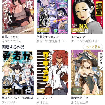
続巻入荷
続巻入荷
夜鷹ふたたび
別冊少年マガジン
モーニング
イズミダフユキ
奈良一平
,
奈央晃徳
,
山川直輝
モーニング編集部
,
ＴＹＰＥ－ＭＯＯＮ
,
伊咲智太
,
カ
関連する作品
もっと見る
完結
完結
勇者が死んだ！神の国編
ガーディアン
魔女のスープ
スバルイチ
武田すん
ふくしま正保