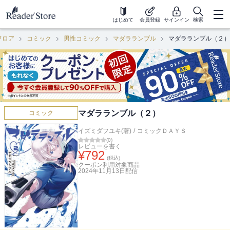
はじめて
会員登録
サインイン
検索
フロア
コミック
男性コミック
マダラランブル
マダラランブル（２）
マダラランブル（２）
コミック
イズミダフユキ(著)
/
コミックＤＡＹＳ
(
0
)
レビューを書く
¥
792
(税込)
クーポン利用対象商品
2024年11月13日
配信