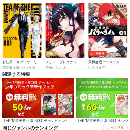
完結
セールあり
お紅茶・オブ・ザ・リビングデッド
リリア・プレグナント・ザ・ワールド・エンド
異界撤退パラベラム
岡本健太郎
,
ショルダー肩美
茶菓山しん太
いのうえ空
関連する特集
【AKITA電子祭り 夏の陣】チャンピオン！ 少年コミック準新作フェア
同じジャンルのランキング
もっと見る