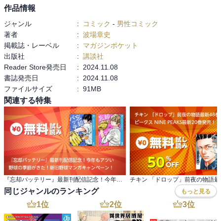
作品情報
ジャンル
:
コミック
-
男性コミック
著者
:
波場章史
掲載誌・レーベル
:
マガジンポケット
出版社
:
講談社
Reader Store発売日
:
2024.11.08
書誌発売日
:
2024.11.08
ファイルサイズ
:
91MB
関連する特集
『忘却バッテリー』最新刊配信記念！今年もアツい 野球の季節がきた！新旧野球マンガキャンペーン！
同じジャンルのランキング
もっと見る
1
位
2
位
3
位