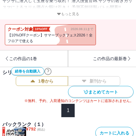
ヤクザに潜入して玉座を乗っ取れ！ 潜入捜査官vs.ヤクザの若きカリ
スマによるスリル満点な駆け引き！ 予測不能頭脳バトル開幕!!
もっと見る
ヤクザに潜入中の公安捜査官・乾。その目的はヤクザの玉座を乗っ
取り、内側からヤクザを支配し制御するという壮大な計画“バックラ
クーポン対象
10%OFF
2026.08.11まで
ンク”を達成するため。しかし、変態的な嗅覚と観察力を持つ若きヤ
【10%OFFクーポン】サマーブックフェス2026！全
クザの若頭・イザナが最大の障壁として立ちはだかる。乾を公安の
フロアで使える
犬と怪しみ、時に嫌らしく時に暴力的に策略を仕掛けてくる。一
方、乾たち公安も負けじと大胆な作戦で応戦。公安vs.ヤクザ、勝利
この作品の1巻
この作品の最新巻
を手繰り寄せるのは──!?
続巻を自動購入
シリーズ作品(
3
件)
1巻から
新刊から
まとめてカート
※無料、予約、入荷通知のコンテンツはカートに追加されません。
1
バックランク（１）
¥
792
(税込)
カートに入れる