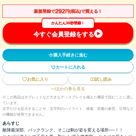
292
新規登録で
円(税込)で買える！
かんたん30秒登録！
今すぐ会員登録をする
購入手続きに進む
カートに入れる
お気に入り
試し読み
ほかの巻を見る
※この商品はタブレットなど大きなディスプレイを備えた機器で読むことに適し
ています。
文字だけを拡大することや、文字列のハイライト、検索、辞書の参照、引用など
の機能が使用できません。
あらすじ
敵陣最深部、バックランク。そこは駒が姿を変える場所──！！