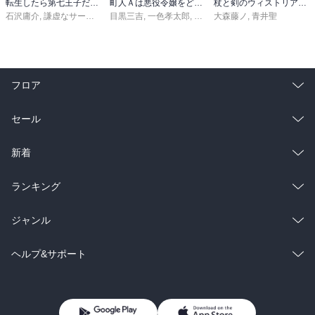
転生したら第七王子だったので、気ままに魔術を極めます（２４）
町人Ａは悪役令嬢をどうしても救いたい ～どぶと空と氷の姫君～１０【電子書店共通特典イラスト付】
杖と剣のウィストリア（１６）
石沢庸介
,
謙虚なサークル
,
メル。
目黒三吉
,
一色孝太郎
,
Parum
大森藤ノ
,
青井聖
フロア
総合
コミック
セール
ラノベ
小説
総合
コミック
新着
雑誌・グラビア
ビジネス・実用
ラノベ
小説
総合
コミック
ランキング
BL・TL
雑誌・グラビア
ビジネス・実用
ラノベ
小説
総合
コミック
ジャンル
BL・TL
雑誌・グラビア
ビジネス・実用
ラノベ
小説
コミック
男性コミック
ヘルプ&サポート
BL・TL
雑誌・グラビア
ビジネス・実用
女性コミック
コミック誌
初めての方へ
ヘルプ