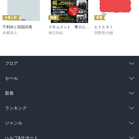
までも失われずに残っていくからこそ大事だと思う。（ネットはい
つか消えてしまうのが世の常。）

今週入荷
新着
新着
　また本著の特徴として語り下ろしにも関わらず、各チャプターで
千利休と戦国武将
ドキュメント 軍人たちの戦後 ～証言・資料で辿る生還者の数奇な運命～（小学館新書）
ヒトとＡＩ
ページの構成が異なる。これはおそらく話のタネとなる対談本のペ
本郷和人
神立尚紀
岡野原大輔
ージ構成をサンプリングしているのだろう。同じ本なのに段組みが
違うページがあるのは斬新だった。本著に至る『アフロディズニ
ー』がまだ読めていないので、次はそちらを読みたい。
フロア
総合
コミック
セール
ラノベ
小説
総合
コミック
新着
雑誌・グラビア
ビジネス・実用
ラノベ
小説
総合
コミック
ランキング
BL・TL
雑誌・グラビア
ビジネス・実用
ラノベ
小説
総合
コミック
ジャンル
BL・TL
雑誌・グラビア
ビジネス・実用
ラノベ
小説
コミック
男性コミック
ヘルプ&サポート