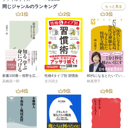
そこで大事なのは、正しさではなく二人が放つ見立ての数々がいか
同じジャンルのランキング
もっと見る
にオモシロいかだ。個人的に一番納得したのは映画に対する解離性
1
位
2
位
3
位
の話だった。菊地氏はそれを「アイス」と呼んでいて、家族の団欒
で映画見ているとき、父親だけが話についていけず家族にうざがら
れる。そして一人でアイスをなめる速度が速くなる。つまり、話に
ついていけず、画面からの情報に対して解離を起こしてしまう。コ
ロナ禍以降、映画が全然見れなくなっているのだけど、「解離」と
いうワードはまさしくそのとおりだと感じた。集中力がもたず、情
報についていく気が失せてしまう。しかし、本著の中で語られてい
る映画の話をたくさん読んだことで、映画に対するモチベーション
70%OFF
が戻ったような気がするので、少しずつリハビリしていきたい。

新書100冊～視野を広げる読書～
性格4タイプ別 習慣術
80代になるとたいていボケるか死ぬ。70代は神様から与えられた特別な時間
　本当にいろんな話が載っている中、全体を通底するのは坂本龍一
高橋昌一郎
古川武士
林真理子
の不在だ。二人ともジャズやポップスについてよく話しているが、
4
位
5
位
6
位
一見して影響の見えない坂本龍一が残したレガシーの大きさが伝わ
ってくる。それはわかりやすい正史ではなく、アカデミズムとの接
続やパーソナルな体験の話が中心で、こういう話を読める媒体がど
んどん無くなっていることに気付かされる。当然、Youtubeやポッド
キャストが雑誌的なものの代替メディアとして存在していることは
理解しているが、活字中毒者としてはこういった文字媒体は、いつ