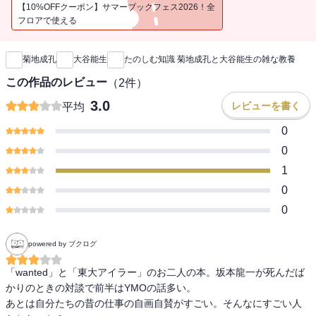
代（ローリング・トゥエンティーズ）を生きるための対話
【10%OFFクーポン】サマーブックフェス2026！全
フロアで使える
新刊通知
菊地成孔
大谷能生
たのしむ知識 菊地成孔と大谷能生の雑な教養
この作品のレビュー
（
2
件）
3.0
レビューを書く
平均
0
0
1
0
0
powered by ブクログ
「wanted」と「東大アイラー」のお二人の本。坂本龍一が死んだば
かりのときの対談で前半はYMOの話多い。

あとは自分たちの昔の仕事の自画自賛がすごい。そんなにすごい人