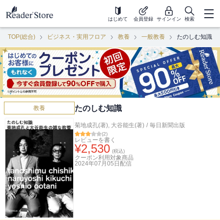
はじめて
会員登録
サインイン
検索
TOP(総合)
ビジネス・実用フロア
教養
一般教養
たのしむ知識
たのしむ知識
教養
菊地成孔(著)
,
大谷能生(著)
/
毎日新聞出版
(
2
)
レビューを書く
¥
2,530
(税込)
クーポン利用対象商品
2024年07月05日
配信