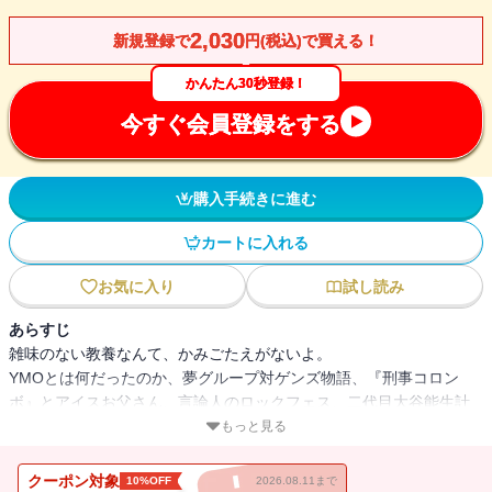
2,030
新規登録で
円(税込)で買える！
かんたん30秒登録！
今すぐ会員登録をする
購入手続きに進む
カートに入れる
お気に入り
試し読み
あらすじ
雑味のない教養なんて、かみごたえがないよ。
YMOとは何だったのか、夢グループ対ゲンズ物語、『刑事コロン
ボ』とアイスお父さん、言論人のロックフェス、二代目大谷能生計
画......
もっと見る
すべてのカルチャーに愛をこめて。『東京大学のアルバート・アイ
ラー』『アフロ・ディズニー』の最強コンビが放つ、波乱の2020年
クーポン対象
10%OFF
2026.08.11まで