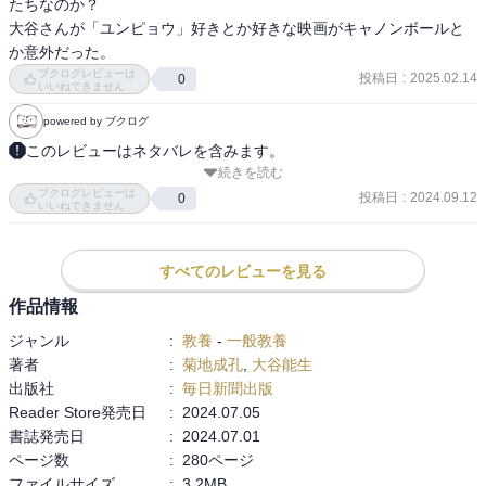
たちなのか？

大谷さんが「ユンピョウ」好きとか好きな映画がキャノンボールと
か意外だった。
ブクログレビューは
投稿日
:
2025.02.14
0
いいねできません
powered by ブクログ
このレビューはネタバレを含みます。
続きを読む
　菊地成孔成分を定期的に摂取するべく新刊を読んだ。盟友大谷氏
ブクログレビューは
との雑談がてんこ盛りに入った一冊であっという間に読み終えた。
投稿日
:
2024.09.12
0
いいねできません
批評ほどのハードさはなくとも、何かを見立てることのオモシロさ
に改めて気付かされた。そして過去最大級に二人がパーソナルなこ
とについて語っている点も興味深かった。

すべてのレビューを見る
作品情報
　本著と同じような雑談本をテーマに据えて、二人が対談するとい
ジャンル
:
教養
-
一般教養
う形式となっている。本について語り合うのではなく、そこを起点
著者
:
菊地成孔
,
大谷能生
としてひたすら二人が思いつくままに話し倒している。その雑多さ
出版社
:
毎日新聞出版
が心地よくオモシロい。タイトルにもなっているとおり「雑」はテ
Reader Store発売日
:
2024.07.05
ーマと言える。ネット上でエビデンスのない「雑」な発言が跋扈す
書誌発売日
:
2024.07.01
る一方で、それを抑制するように裏打ちのない「雑」なことは迂闊
ページ数
:
280ページ
に言えない空気も同時に蔓延している、そんな最近のムードに抗う
ファイルサイズ
:
3.2MB
ようにバイブス満タンのフリートークがたくさん収録されている。