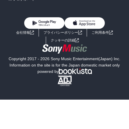
BL・TL
雑誌・グラビア
ビジネス・実用
女性コミック
コミック誌
初めての方へ
ヘルプ
BL・TL
ライトノベル
男子向けラノベ
よくあるご質問
お問い合わせ
会社情報
プライバシーポリシー
ご利用条件
女子向けラノベ
小説
利用規約
クッキーの詳細
国内小説
海外小説
Copyright 2017 - 2026 Sony Music Entertainment(Japan) Inc.
ミステリー
SF
Information on the site is for the Japan domestic market only
powered by
歴史・時代小説
文学
雑誌
グラビア写真集
ボーイズラブ
ティーンズラブ
人文・思想・歴史
社会・政治・法律