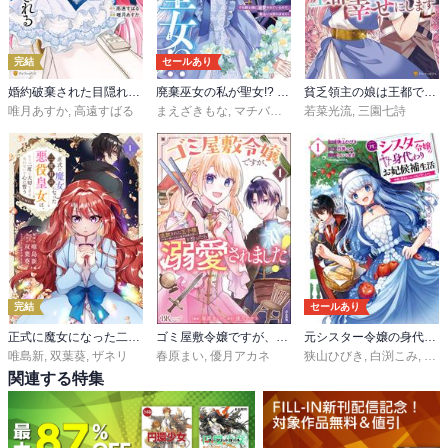
完結
セールあり
婚約破棄された目隠れ令嬢は白金の竜王に溺愛される
廃棄巫女の私が聖女!? でも騎士様に溺愛されているので、教会には戻れません!
貧乏領主の娘は王都でみんなを幸せにします
唯月あすか
,
高遠すばる
まえざきもな
,
マチバリ
,
春が野かおる
若菜光流
,
三園七詩
完結
セールあり
正式に魔女になった二度目の悪役皇女は、もう二度と大切な者を失わないと心に誓う@COMIC
ゴミ屋敷令嬢ですが、追放された王子様（子供の姿にされた超有能魔法使い）を拾ったら溺愛されました！ コミック版
元シスター令嬢の身代わりお妃候補生活 ～神様に無礼な人はこの私が許しません～
唯島新
,
双葉葵
,
ザネリ
春原まい
,
優月アカネ
狭山ひびき
,
白渕こみ
,
しん
関連する特集