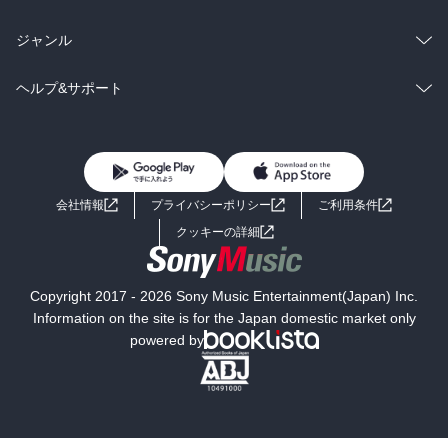
BL・TL
雑誌・グラビア
ビジネス・実用
ラノベ
小説
総合
コミック
ジャンル
BL・TL
雑誌・グラビア
ビジネス・実用
ラノベ
小説
コミック
男性コミック
ヘルプ&サポート
BL・TL
雑誌・グラビア
ビジネス・実用
女性コミック
コミック誌
初めての方へ
ヘルプ
BL・TL
ライトノベル
男子向けラノベ
よくあるご質問
お問い合わせ
会社情報
プライバシーポリシー
ご利用条件
女子向けラノベ
小説
利用規約
クッキーの詳細
国内小説
海外小説
Copyright 2017 - 2026 Sony Music Entertainment(Japan) Inc.
ミステリー
SF
Information on the site is for the Japan domestic market only
powered by
歴史・時代小説
文学
雑誌
グラビア写真集