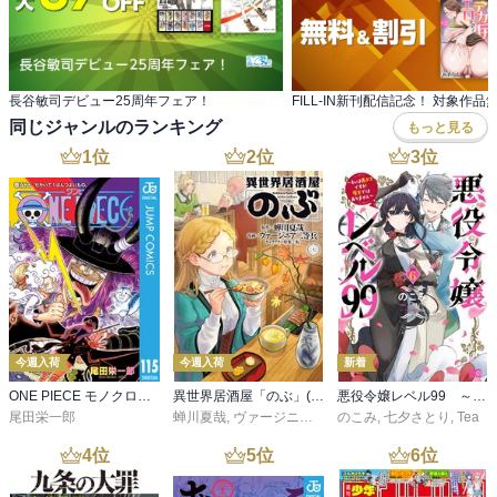
長谷敏司デビュー25周年フェア！
FILL-IN新刊配信記念！ 対象作
同じジャンルのランキング
もっと見る
1
位
2
位
3
位
今週入荷
今週入荷
新着
ONE PIECE モノクロ版 115
異世界居酒屋「のぶ」(22)
悪役令嬢レベル99 ～私は裏ボスですが魔王ではありません～ その６
尾田栄一郎
蝉川夏哉
,
ヴァージニア二等兵
のこみ
,
転
,
七夕さとり
,
Tea
4
位
5
位
6
位