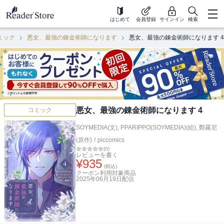
はじめて
会員登録
サインイン
検索
ミック
悪女、最強の錬金術師になります
悪女、最強の錬金術師になります 4
悪女、最強の錬金術師になります 4
コミック
SOYMEDIA(文)
,
PPARIPPO(SOYMEDIA)(絵)
,
鄭霧尼
(原作)
/
piccomics
(
0
)
レビューを書く
¥
935
(税込)
クーポン利用対象商品
2025年06月19日
配信