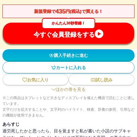
435
新規登録で
円(税込)で買える！
かんたん30秒登録！
今すぐ会員登録をする
購入手続きに進む
カートに入れる
お気に入り
試し読み
ほかの巻を見る
※この商品はタブレットなど大きなディスプレイを備えた機器で読むことに適し
ています。
文字だけを拡大することや、文字列のハイライト、検索、辞書の参照、引用など
の機能が使用できません。
あらすじ
過労死したかと思ったら、目を覚ますと私が書いた小説のサブキャ