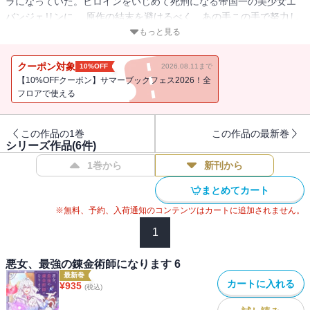
ラになっていた。ヒロインをいじめて死刑になる帝国一の美少女エ
バンジェリンに。 原作の結末を避けるべく、あの手この手で努力し
ていると、 「この世界は先生の小説を参考に創造しました。その代
もっと見る
わり、望みを何でも聞いてさしあげましょう」 私をこの世界に招待
した神の祝福で美貌、能力、財力など全てを手にしたのだが… 「彼
クーポン対象
10%OFF
2026.08.11まで
女は私の伴侶になる人だから」 彫刻のような外見の公爵家の長男カ
【10%OFFクーポン】サマーブックフェス2026！全
イデルといい雰囲気になったものの… 「エバンジェリンは私の娘と
フロアで使える
なって永遠に一緒に暮らすのだ」 私を養女にしようとする公爵に邪
魔されてなかなか思うようにいかない。 私の結末は「ずっとずっと
この作品の1巻
この作品の最新巻
幸せに暮らしましたとさ」じゃないとダメなのに！
シリーズ作品(
6
件)
1巻から
新刊から
まとめてカート
※無料、予約、入荷通知のコンテンツはカートに追加されません。
1
悪女、最強の錬金術師になります 6
最新巻
カートに入れる
¥
935
(税込)