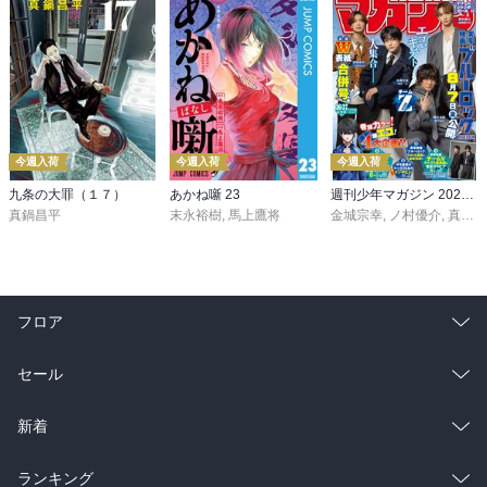
今週入荷
今週入荷
今週入荷
九条の大罪（１７）
あかね噺 23
週刊少年マガジン 2026年36・37号[2026年8月5日発売]
真鍋昌平
末永裕樹
,
馬上鷹将
金城宗幸
,
ノ村優介
,
真島ヒロ
フロア
総合
コミック
セール
ラノベ
小説
総合
コミック
新着
雑誌・グラビア
ビジネス・実用
ラノベ
小説
総合
コミック
ランキング