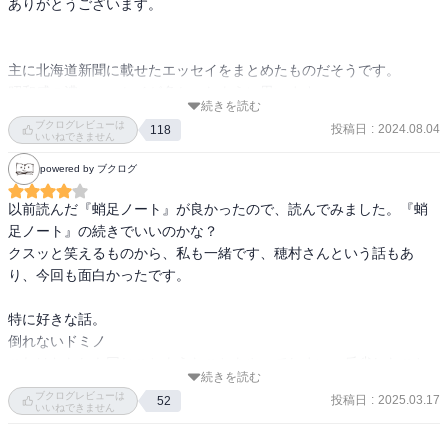
ありがとうございます。

主に北海道新聞に載せたエッセイをまとめたものだそうです。

昭和感の濃いエッセイが多かったように思います。

続きを読む
インベーダーゲーム。

ブクログレビューは
投稿日
:
2024.08.04
118
コンバースのスニーカー。

いいねできません
チョコミント味のアイス。

powered by ブクログ
以前読んだ『蛸足ノート』が良かったので、読んでみました。『蛸
そして相変わらず可愛い奥さんの登場。

足ノート』の続きでいいのかな？

講座後の懇親会の二次会で、穂村さんの横の席に座ることができて
クスッと笑えるものから、私も一緒です、穂村さんという話もあ
「奥さん可愛らしい方ですね」と言ったら「僕は可愛く書くのが上
り、今回も面白かったです。

手なの」と言われてしまい「そうですね、お上手ですね」という訳
にもいかず、何を言っていいかわからなくなり「猫、飼っていらっ
特に好きな話。

しゃるんですよね」「ひるね」とか言ってごまかしました。

倒れないドミノ　　

これはわたしも同じことようなことをやってしまい、反省したこと
続きを読む
を思い出しました。この中に出てくる詩がとてもいい。

ブクログレビューは
本には関係ないですけど、懇親会ではツーショット写真を撮ってい
投稿日
:
2025.03.17
52
いいねできません
ただきました。

タイムトリップ体験　四十年ぶりの「再会」

私は穂村さんより、数歳年下なんですが、穂村さんの方が若々し