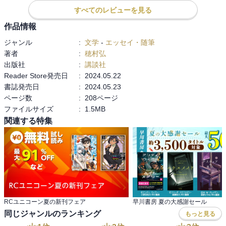
こういう奇跡的な話好き。

く、素敵な笑顔で映ってらっしゃいました。
すべてのレビューを見る
星の呪縛　誰だかわからない知り合い

作品情報
どっちが好きか問題

ジャンル
:
文学
-
エッセイ・随筆
この三つの話は私も同じ。

著者
:
穂村弘
出版社
:
講談社
愛の計測　　

Reader Store発売日
:
2024.05.22
老夫婦の短歌にジーンときた。

書誌発売日
:
2024.05.23
ページ数
:
208ページ
或る夜の出来事

ファイルサイズ
:
1.5MB
こんなこと本当に起きるんだ、とびっくり。

関連する特集
カレー嫌いの人々

「密かに力を合わせてハヤシライスを支援しているのだ」が笑え
る。

最近仕事が忙しくて心も身体もボロボロ。

疲れ切っている。そんな時にこういう笑えて、心温まる話を読んで
少し元気を貰えました。ほっこりしました。

RCユニコーン夏の新刊フェア
早川書房 夏の大感謝セール
同じジャンルのランキング
もっと見る