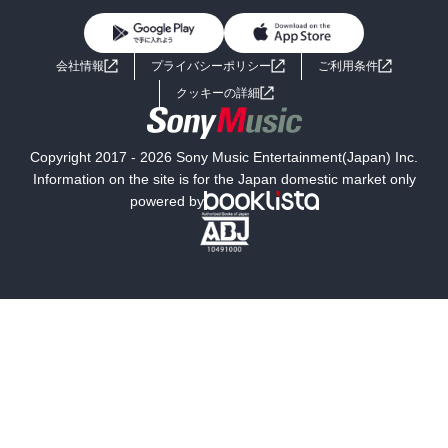
BL・TL
ライトノベル
男子向けラノベ
よくあるご質問
お問い合わせ
会社情報
プライバシーポリシー
ご利用条件
女子向けラノベ
小説
利用規約
クッキーの詳細
国内小説
海外小説
Copyright 2017 - 2026 Sony Music Entertainment(Japan) Inc.
ミステリー
SF
Information on the site is for the Japan domestic market only
powered by
歴史・時代小説
文学
雑誌
グラビア写真集
ボーイズラブ
ティーンズラブ
人文・思想・歴史
社会・政治・法律
ビジネス・経済
サイエンス・テクノロジー