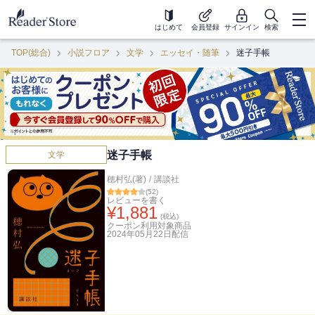
はじめて
会員登録
サインイン
検索
TOP(総合)
小説フロア
文学
エッセイ・随筆
迷子手帳
迷子手帳
文学
穂村弘(著)
/
講談社
(
52
)
レビューを書く
¥
1,881
(税込)
クーポン利用対象商品
2024年05月22日
配信