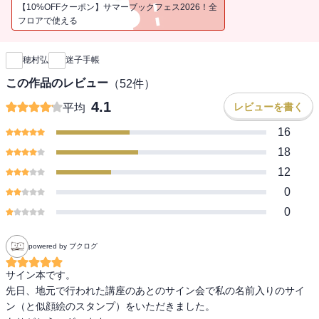
「北海道新聞」好評連載ほか、人気歌人の最新エッセイ全57篇。
【10%OFFクーポン】サマーブックフェス2026！全
フロアで使える
新刊通知
穂村弘
迷子手帳
この作品のレビュー
（
52
件）
4.1
レビューを書く
平均
16
18
12
0
0
powered by ブクログ
サイン本です。

先日、地元で行われた講座のあとのサイン会で私の名前入りのサイ
ン（と似顔絵のスタンプ）をいただきました。
