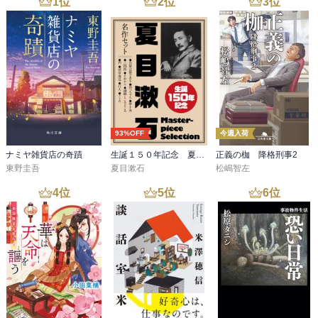
1
位
2
位
3
位
93%OFF
今週入荷
ナミヤ雑貨店の奇蹟
生誕１５０年記念 夏目漱石 名作セット
正義の枷 降格刑事2
東野圭吾
夏目漱石
松嶋智左
4
位
5
位
6
位