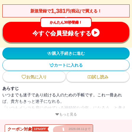
1,381
新規登録で
円(税込)で買える！
かんたん30秒登録！
今すぐ会員登録をする
購入手続きに進む
カートに入れる
お気に入り
試し読み
あらすじ
いつまでも迷子であり続ける人のための手帳です。これ一冊あれ
ば、貴方もきっと迷子になれる。
「いつもインコを肩にのせている神秘的な少年」になろう、と考え
たのだ。ぎゃー。何なんだ、それ。よせ。やめろ。でも、夢見る私
もっと見る
はもう止まらない。ピーコちゃんを肩にのせて、おそるおそる玄関
のドアを開けてみた。（本書より）
クーポン対象
10%OFF
2026.08.11まで