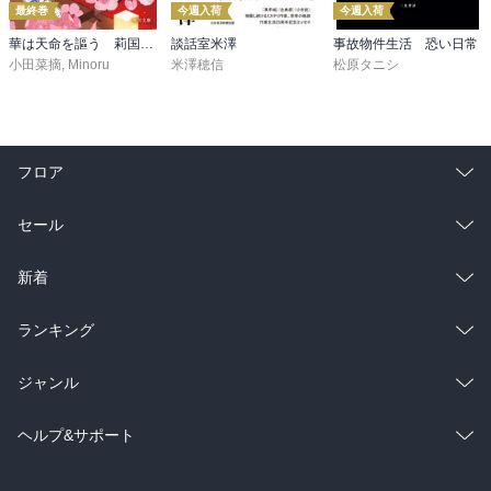
最終巻
今週入荷
今週入荷
華は天命を謳う 莉国後宮女医伝 五
談話室米澤
事故物件生活 恐い日常
小田菜摘
,
Minoru
米澤穂信
松原タニシ
フロア
総合
コミック
セール
ラノベ
小説
総合
コミック
新着
雑誌・グラビア
ビジネス・実用
ラノベ
小説
総合
コミック
ランキング
BL・TL
雑誌・グラビア
ビジネス・実用
ラノベ
小説
総合
コミック
ジャンル
BL・TL
雑誌・グラビア
ビジネス・実用
ラノベ
小説
コミック
男性コミック
ヘルプ&サポート
BL・TL
雑誌・グラビア
ビジネス・実用
女性コミック
コミック誌
初めての方へ
ヘルプ