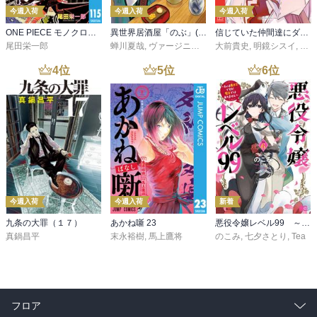
今週入荷
今週入荷
今週入荷
ONE PIECE モノクロ版 115
異世界居酒屋「のぶ」(22)
信じていた仲間達にダンジョン奥地で殺されかけたがギフト『無限ガチャ』でレベル９９９９の仲間達を手に入れて元パーティーメンバーと世界に復讐＆『ざまぁ！』します！（２３）
尾田栄一郎
蝉川夏哉
,
ヴァージニア二等兵
大前貴史
,
転
,
明鏡シスイ
,
ｔｅ
4
位
5
位
6
位
今週入荷
今週入荷
新着
九条の大罪（１７）
あかね噺 23
悪役令嬢レベル99 ～私は裏ボスですが魔王ではありません～ その６
真鍋昌平
末永裕樹
,
馬上鷹将
のこみ
,
七夕さとり
,
Tea
フロア