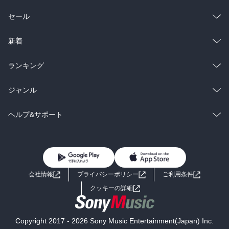
総合
コミック
セール
ラノベ
小説
総合
コミック
新着
雑誌・グラビア
ビジネス・実用
ラノベ
小説
総合
コミック
ランキング
BL・TL
雑誌・グラビア
ビジネス・実用
ラノベ
小説
総合
コミック
ジャンル
BL・TL
雑誌・グラビア
ビジネス・実用
ラノベ
小説
コミック
男性コミック
ヘルプ&サポート
BL・TL
雑誌・グラビア
ビジネス・実用
女性コミック
コミック誌
初めての方へ
ヘルプ
BL・TL
ライトノベル
男子向けラノベ
よくあるご質問
お問い合わせ
会社情報
プライバシーポリシー
ご利用条件
女子向けラノベ
小説
利用規約
クッキーの詳細
国内小説
海外小説
Copyright 2017 - 2026 Sony Music Entertainment(Japan) Inc.