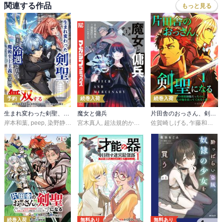
関連する作品
もっと見る
予約
続巻入荷
続巻入荷
生まれ変わった剣聖、剣士が冷遇される魔術至上主義の学園で無双する
魔女と傭兵
片田舎のおっさん、剣聖になる～ただの田舎の剣術師範だったのに、大成した弟子たちが俺を放ってくれない件～（タテヨミフルカラー版）
岸本和葉
,
peep
,
染野静也
,
桑島黎音
宮木真人
,
taskey STUDIO
,
超法規的かえる
,
叶世べんち
佐賀崎しげる
,
乍藤和樹
,
鍋
続巻入荷
無料あり
無料あり