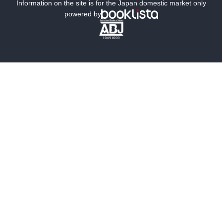
ミステリー
SF
Information on the site is for the Japan domestic market only
powered by
歴史・時代小説
文学
雑誌
グラビア写真集
ボーイズラブ
ティーンズラブ
人文・思想・歴史
社会・政治・法律
ビジネス・経済
サイエンス・テクノロジー
コンピュータ・情報
くらし・家庭
料理・酒
ファッション・美容・ダイエット
ホビー&カルチャー
スポーツ・アウトドア
地図・ガイド
エンターテイメント