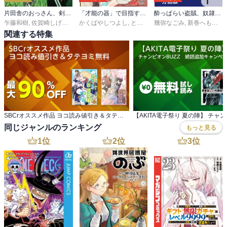
片田舎のおっさん、剣聖になる～ただの田舎の剣術師範だったのに、大成した弟子たちが俺を放ってくれない件～(話売り)
「才能の器」で目指す迷宮最深部 スキル横伸ばしのはずが、万能チートだった！
酔っぱらい盗賊、奴隷の少女を買う【分冊版】
乍藤和樹
,
佐賀崎しげる
,
鍋島テツヒロ
かくばやしつよし
,
とんび
幾弥なごみ
,
新巻へもん
,
む
関連する特集
SBCrオススメ作品 ヨコ読み値引き＆タテヨミ無料
同じジャンルのランキング
もっと見る
1
位
2
位
3
位