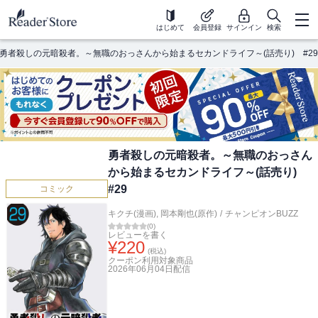
はじめて
会員登録
サインイン
検索
勇者殺しの元暗殺者。～無職のおっさんから始まるセカンドライフ～(話売り) #29
勇者殺しの元暗殺者。～無職のおっさん
から始まるセカンドライフ～(話売り)
#29
コミック
キクチ(漫画)
,
岡本剛也(原作)
/
チャンピオンBUZZ
(
0
)
レビューを書く
¥
220
(税込)
クーポン利用対象商品
2026年06月04日
配信