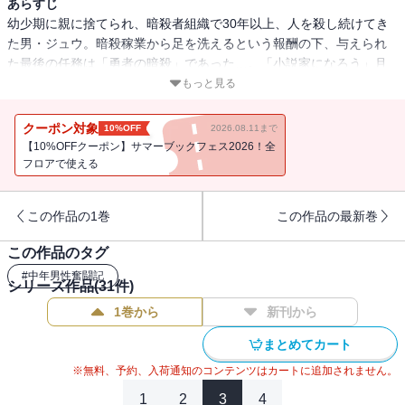
あらすじ
幼少期に親に捨てられ、暗殺者組織で30年以上、人を殺し続けてき
た男・ジュウ。暗殺稼業から足を洗えるという報酬の下、与えられ
た最後の任務は「勇者の暗殺」であった…。「小説家になろう」月
間ランキング第１位獲得！ 暗殺しか取り柄のない錆びれた中年が
もっと見る
「自由」を掴むセカンドライフ、コミカライズが堂々開幕！
クーポン対象
10%OFF
2026.08.11まで
【10%OFFクーポン】サマーブックフェス2026！全
フロアで使える
この作品の1巻
この作品の最新巻
この作品のタグ
#
中年男性奮闘記
シリーズ作品(
31
件)
1巻から
新刊から
まとめてカート
※無料、予約、入荷通知のコンテンツはカートに追加されません。
1
2
3
4