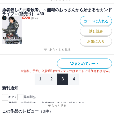
勇者殺しの元暗殺者。～無職のおっさんから始まるセカンド
ライフ～(話売り) #30
¥
220
(税込)
カートに入れる
試し読み
お気に入り
あらすじを見る
まとめてカート
※無料、予約、入荷通知のコンテンツはカートに追加されません。
1
2
3
4
新刊通知
キクチ
岡本剛也
勇者殺しの元暗殺者。～無職のおっさんから始まるセカ
もっと見る
この作品のレビュー
（
0
件）