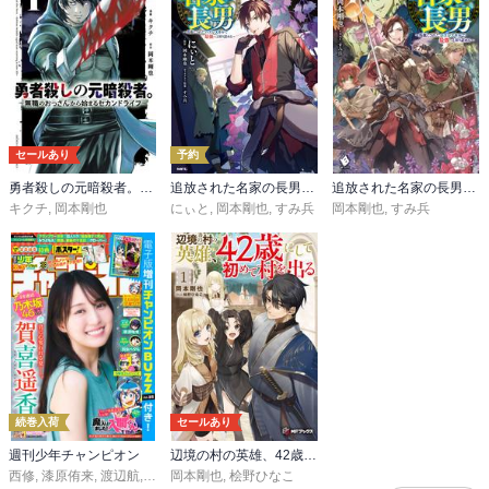
セールあり
予約
勇者殺しの元暗殺者。～無職のおっさんから始まるセカンドライフ～【電子単行本】
追放された名家の長男 ～馬鹿にされたハズレスキルで最強へと昇り詰める～
追放された名家の長男 ～馬鹿にされたハズレスキルで最強へと昇り詰める～
キクチ
,
岡本剛也
にぃと
,
岡本剛也
,
すみ兵
岡本剛也
,
すみ兵
続巻入荷
セールあり
週刊少年チャンピオン
辺境の村の英雄、42歳にして初めて村を出る
西修
,
漆原侑来
,
渡辺航
,
田中優吏
岡本剛也
,
安部真弘
,
桧野ひなこ
,
こうし
,
うらのりつ
,
川村拓
,
板垣巴留
,