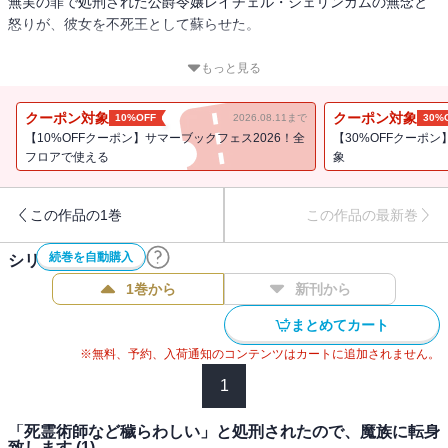
無実の罪で処刑された公爵令嬢レイチェル・シェリンガムの無念と
怒りが、彼女を不死王として蘇らせた。
平和に浮かれる人々の心に生まれた隙間を魔族は見逃すことなどな
もっと見る
かった。
クーポン対象
クーポン対象
10%OFF
2026.08.11まで
30%
さあ、「終わり」を始めましょう―――!
【10%OFFクーポン】サマーブックフェス2026！全
【30%OFFクーポン
★単行本カバー下画像収録★
フロアで使える
象
この作品の1巻
この作品の最新巻
続巻を自動購入
シリーズ作品(
3
件)
1巻から
新刊から
まとめてカート
※無料、予約、入荷通知のコンテンツはカートに追加されません。
1
「死霊術師など穢らわしい」と処刑されたので、魔族に転身
致します (1)