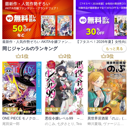
最新作・人気作勢ぞろい AKITA令嬢ファンタジー・グランドフェア！
同じジャンルのランキング
もっと見る
1
位
2
位
3
位
今週入荷
今週入荷
今週入荷
ONE PIECE モノクロ版 115
悪役令嬢レベル99 ～私は裏ボスですが魔王ではありません～ その６
異世界居酒屋「のぶ」(22)
尾田栄一郎
のこみ
,
七夕さとり
,
Tea
蝉川夏哉
,
ヴァージニア二等兵