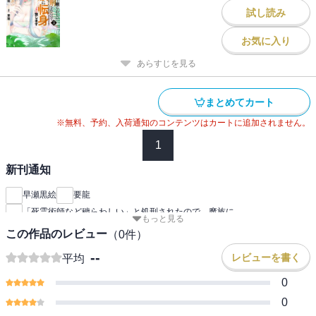
試し読み
お気に入り
あらすじを見る
まとめてカート
※無料、予約、入荷通知のコンテンツはカートに追加されません。
1
新刊通知
早瀬黒絵
要龍
「死霊術師など穢らわしい」と処刑されたので、魔族に
もっと見る
この作品のレビュー
（
0
件）
--
レビューを書く
平均
0
0