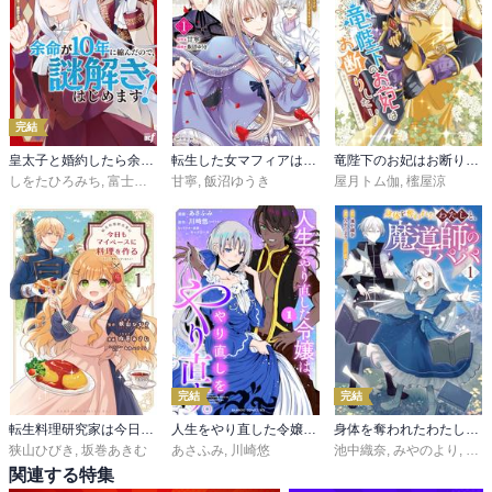
完結
皇太子と婚約したら余命が10年に縮んだので、謎解きはじめます！
転生した女マフィアは異世界で平凡に暮らしたい～暗殺者一家の伯爵令嬢ですが、天使と悪魔な団長がつきまとってきます～
竜陛下のお妃はお断りしたい！～竜陛下は10番目の側妃を溺愛中～
しをたひろみち
,
富士とまと
甘寧
,
飯沼ゆうき
屋月トム伽
,
櫁屋涼
完結
完結
転生料理研究家は今日もマイペースに料理を作る～あなたに興味はございません～
人生をやり直した令嬢は、やり直しをやり直す。
身体を奪われたわたしと、魔導師のパパ
狭山ひびき
,
坂巻あきむ
あさふみ
,
川崎悠
池中織奈
,
みやのより
,
まろ
関連する特集