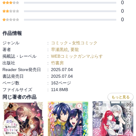
0
0
0
作品情報
ジャンル
:
コミック
-
女性コミック
著者
:
早瀬黒絵
,
要龍
掲載誌・レーベル
:
WEBコミックガンマぷらす
出版社
:
竹書房
Reader Store発売日
:
2025.07.04
書誌発売日
:
2025.07.04
ページ数
:
162ページ
ファイルサイズ
:
114.8MB
同じ著者の作品
もっと見る