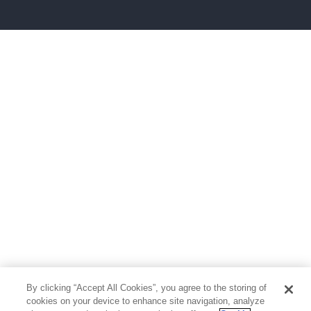
雑誌
グラビア写真集
ボーイズラブ
ティーンズラブ
人文・思想・歴史
社会・政治・法律
ビジネス・経済
サイエンス・テクノロジー
コンピュータ・情報
くらし・家庭
料理・酒
ファッション・美容・ダイエット
ホビー&カルチャー
スポーツ・アウトドア
地図・ガイド
エンターテイメント
芸術・アート
映画・音楽・演劇
By clicking “Accept All Cookies”, you agree to the storing of
写真集
教養
cookies on your device to enhance site navigation, analyze