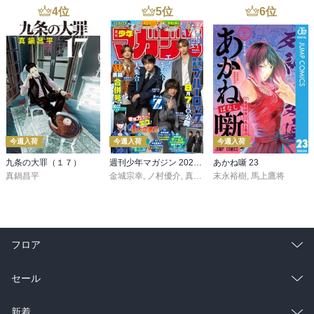
4
位
5
位
6
位
今週入荷
今週入荷
今週入荷
九条の大罪（１７）
週刊少年マガジン 2026年36・37号[2026年8月5日発売]
あかね噺 23
真鍋昌平
金城宗幸
,
ノ村優介
,
真島ヒロ
末永裕樹
,
宮島礼吏
,
馬上鷹将
,
新川直司
,
久
フロア
総合
コミック
セール
ラノベ
小説
総合
コミック
新着