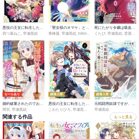
悪役の王女に転生したけど、隠しキャラが隠れてない。@COMIC
「聖女様のオマケ」と呼ばれたけど、わたしはオマケではないようです。 ～全属性の魔法が使える最強聖女でした～
死にたがり令嬢は吸血鬼に溺愛される（コミック）
四つ葉ねこ
,
早瀬黒絵
青峰翼
,
早瀬黒絵
,
hi8mugi
くたび
,
早瀬黒絵
,
雲屋ゆきお
セールあり
続巻入荷
続巻入荷
婚約破棄されたのでお掃除メイドになったら笑わない貴公子様に溺愛されました（コミック）
悪役の王女に転生したけど、隠しキャラが隠れてない。～光差す世界で君と～@COMIC
元戦闘用奴隷ですが、助けてくれた竜人は番だそうです。
間宮
,
早瀬黒絵
こわたりひろ
,
早瀬黒絵
,
comet
早瀬黒絵
関連する作品
もっと見る