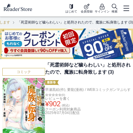
はじめて
会員登録
サインイン
検索
します
「死霊術師など穢らわしい」と処刑されたので、魔族に転身致します (3)
「死霊術師など穢らわしい」と処刑され
たので、魔族に転身致します (3)
コミック
最新巻
早瀬黒絵(作)
,
要龍(漫画)
/
WEBコミックガンマぷらす
(
0
)
レビューを書く
¥
902
(税込)
クーポン利用対象商品
2025年07月04日
配信