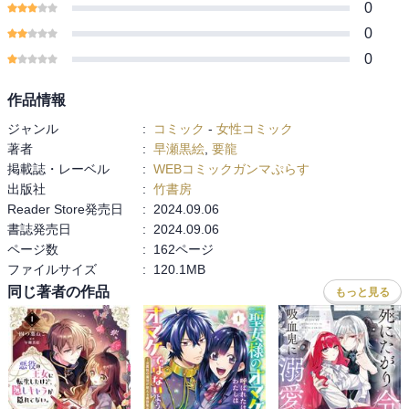
0
0
0
作品情報
ジャンル
:
コミック
-
女性コミック
著者
:
早瀬黒絵
,
要龍
掲載誌・レーベル
:
WEBコミックガンマぷらす
出版社
:
竹書房
Reader Store発売日
:
2024.09.06
書誌発売日
:
2024.09.06
ページ数
:
162ページ
ファイルサイズ
:
120.1MB
同じ著者の作品
もっと見る