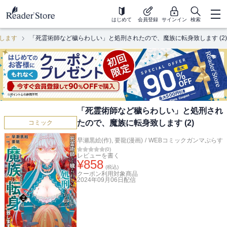
はじめて
会員登録
サインイン
検索
します
「死霊術師など穢らわしい」と処刑されたので、魔族に転身致します (2)
「死霊術師など穢らわしい」と処刑され
たので、魔族に転身致します (2)
コミック
早瀬黒絵(作)
,
要龍(漫画)
/
WEBコミックガンマぷらす
(
0
)
レビューを書く
¥
858
(税込)
クーポン利用対象商品
2024年09月06日
配信