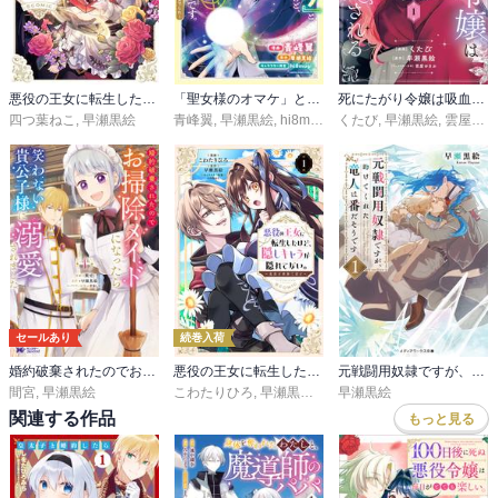
悪役の王女に転生したけど、隠しキャラが隠れてない。@COMIC
「聖女様のオマケ」と呼ばれたけど、わたしはオマケではないようです。 ～全属性の魔法が使える最強聖女でした～
死にたがり令嬢は吸血鬼に溺愛される（コミック）
四つ葉ねこ
,
早瀬黒絵
青峰翼
,
早瀬黒絵
,
hi8mugi
くたび
,
早瀬黒絵
,
雲屋ゆきお
セールあり
続巻入荷
婚約破棄されたのでお掃除メイドになったら笑わない貴公子様に溺愛されました（コミック）
悪役の王女に転生したけど、隠しキャラが隠れてない。～光差す世界で君と～@COMIC
元戦闘用奴隷ですが、助けてくれた竜人は番だそうです。
間宮
,
早瀬黒絵
こわたりひろ
,
早瀬黒絵
,
comet
早瀬黒絵
関連する作品
もっと見る