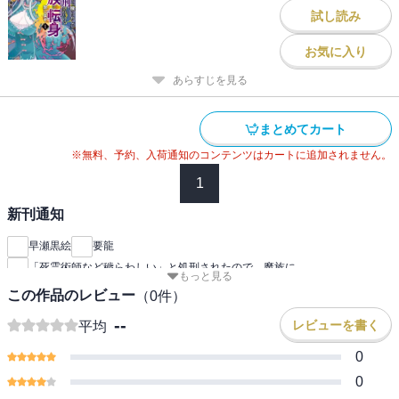
試し読み
お気に入り
あらすじを見る
まとめてカート
※無料、予約、入荷通知のコンテンツはカートに追加されません。
1
新刊通知
早瀬黒絵
要龍
「死霊術師など穢らわしい」と処刑されたので、魔族に
もっと見る
この作品のレビュー
（
0
件）
--
レビューを書く
平均
0
0