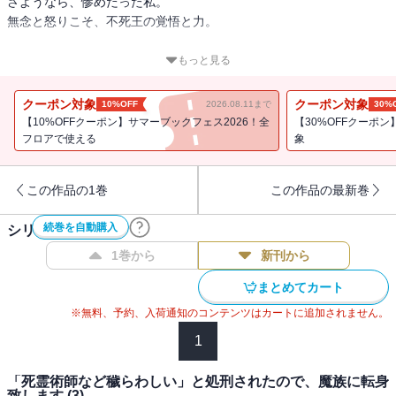
さようなら、惨めだった私。
無念と怒りこそ、不死王の覚悟と力。
無実の罪で処刑された公爵令嬢レイチェル・シェリンガムの無念と
もっと見る
怒りが、彼女を不死王として蘇らせた。
クーポン対象
クーポン対象
10%OFF
2026.08.11まで
30%
彼女を断罪した聖女は、異世界の知識で魔族を攻め立てる。
【10%OFFクーポン】サマーブックフェス2026！全
【30%OFFクーポン
フロアで使える
象
窮地を前に、レイチェルがついに戦場に立つ――！
★単行本カバー下画像収録★
この作品の1巻
この作品の最新巻
電子版は連載時のカラーを収録しております！
続巻を自動購入
シリーズ作品(
3
件)
1巻から
新刊から
まとめてカート
※無料、予約、入荷通知のコンテンツはカートに追加されません。
1
「死霊術師など穢らわしい」と処刑されたので、魔族に転身
致します (3)