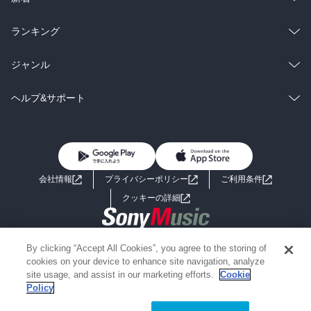
雑誌・グラビア
ビジネス・実用
ラノベ
小説
総合
コミック
ランキング
BL・TL
雑誌・グラビア
ビジネス・実用
ラノベ
小説
総合
コミック
ジャンル
BL・TL
雑誌・グラビア
ビジネス・実用
ラノベ
小説
コミック
男性コミック
ヘルプ&サポート
BL・TL
雑誌・グラビア
ビジネス・実用
女性コミック
コミック誌
初めての方へ
ヘルプ
BL・TL
ライトノベル
男子向けラノベ
よくあるご質問
お問い合わせ
会社情報
プライバシーポリシー
ご利用条件
女子向けラノベ
小説
利用規約
クッキーの詳細
国内小説
海外小説
Copyright 2017 - 2026 Sony Music Entertainment(Japan) Inc.
By clicking “Accept All Cookies”, you agree to the storing of
ミステリー
SF
Information on the site is for the Japan domestic market only
cookies on your device to enhance site navigation, analyze
powered by
site usage, and assist in our marketing efforts.
Cookie
Policy
歴史・時代小説
文学