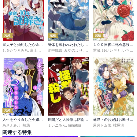
完結
完結
完結
皇太子と婚約したら余命が10年に縮んだので、謎解きはじめます！
身体を奪われたわたしと、魔導師のパパ
１００日後に死ぬ悪役令嬢は毎日がとても楽しい。（コミック）
しをたひろみち
,
富士とまと
池中織奈
,
みやのより
,
まろ
雷蔵
,
ゆいレギナ
,
いちかわはる
完結
人生をやり直した令嬢は、やり直しをやり直す。
世間だと大怪獣は防衛組織が倒した事になっているけど、実際は陰キャにくすぶっている高校生が葬っている 平穏を望みたい怪獣殺し
竜陛下のお妃はお断りしたい！～竜陛下は10番目の側妃を溺愛中～
あさふみ
,
川崎悠
ミレニあん
,
minatsu
屋月トム伽
,
櫁屋涼
関連する特集