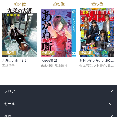
4
位
5
位
6
位
今週入荷
今週入荷
今週入荷
九条の大罪（１７）
あかね噺 23
週刊少年マガジン 2026年36・37号[2026年8月5日発売]
真鍋昌平
末永裕樹
,
馬上鷹将
金城宗幸
,
ノ村優介
,
真島ヒロ
フロア
総合
コミック
セール
ラノベ
小説
総合
コミック
新着