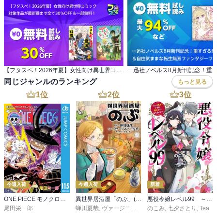
【フタスペ！2026年夏】女性向け異世界コミック 対象作品が最新巻まで全て30％OFF＆一部無料！
同じジャンルのランキング
もっと見る
1
位
2
位
3
位
今週入荷
今週入荷
新着
ONE PIECE モノクロ版 115
異世界居酒屋「のぶ」(22)
悪役令嬢レベル99 ～私は裏ボスですが魔王ではありません～ その６
尾田栄一郎
蝉川夏哉
,
ヴァージニア二等兵
のこみ
,
転
,
七夕さとり
,
Tea