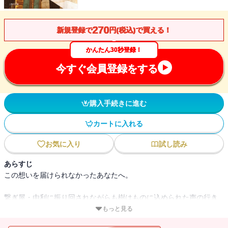
270
新規登録で
円(税込)で買える！
かんたん30秒登録！
今すぐ会員登録をする
購入手続きに進む
カートに入れる
お気に入り
試し読み
あらすじ
この想いを届けられなかったあなたへ。
繋ぎ屋・由利に振り回されながらも樹はものに込められた声の行き
場を探し出す。
もっと見る
心温まる物語。