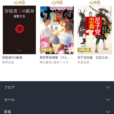
4
位
5
位
6
位
今週入荷
今週入荷
容疑者Xの献身
異世界居酒屋「げん」三杯目
尼子党忠義 北近江合戦心得〈八〉
東野圭吾
蝉川夏哉
,
碓井ツカサ
井原忠政
フロア
総合
コミック
セール
ラノベ
小説
総合
コミック
新着