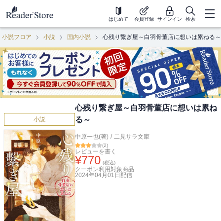
はじめて
会員登録
サインイン
検索
小説フロア
小説
国内小説
心残り繋ぎ屋～白羽骨董店に想いは累ねる～
心残り繋ぎ屋～白羽骨董店に想いは累ね
る～
小説
中原一也(著)
/
二見サラ文庫
(
2
)
レビューを書く
¥
770
(税込)
クーポン利用対象商品
2024年04月01日
配信