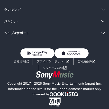
雑誌・グラビア
ビジネス・実用
ラノベ
小説
総合
コミック
ランキング
BL・TL
雑誌・グラビア
ビジネス・実用
ラノベ
小説
総合
コミック
ジャンル
BL・TL
雑誌・グラビア
ビジネス・実用
ラノベ
小説
コミック
男性コミック
ヘルプ&サポート
BL・TL
雑誌・グラビア
ビジネス・実用
女性コミック
コミック誌
初めての方へ
ヘルプ
BL・TL
ライトノベル
男子向けラノベ
よくあるご質問
お問い合わせ
会社情報
プライバシーポリシー
ご利用条件
女子向けラノベ
小説
利用規約
クッキーの詳細
国内小説
海外小説
Copyright 2017 - 2026 Sony Music Entertainment(Japan) Inc.
ミステリー
SF
Information on the site is for the Japan domestic market only
powered by
歴史・時代小説
文学