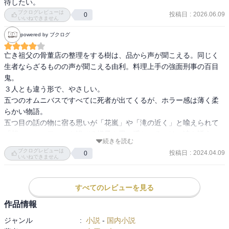
待したい。
ブクログレビューは
投稿日
:
2026.06.09
0
いいねできません
powered by ブクログ
亡き祖父の骨董店の整理をする樹は、品から声が聞こえる。同じく
生者ならざるものの声が聞こえる由利。料理上手の強面刑事の百目
鬼。

３人とも違う形で、やさしい。

五つのオムニバスですべてに死者が出てくるが、ホラー感は薄く柔
らかい物語。

五つ目の話の物に宿る思いが「花嵐」や「滝の近く」と喩えられて
「想いのシャワー」を浴びる様子を思い浮かべるのは、涙を誘う。

続きを読む
悲しいことが根底にあるけど、少し心が暖かくなる話ばかり。読後
ブクログレビューは
投稿日
:
2024.04.09
0
は優しい気持ちになれた。

いいねできません
シリーズしないかな、、、。
すべてのレビューを見る
作品情報
ジャンル
:
小説
-
国内小説