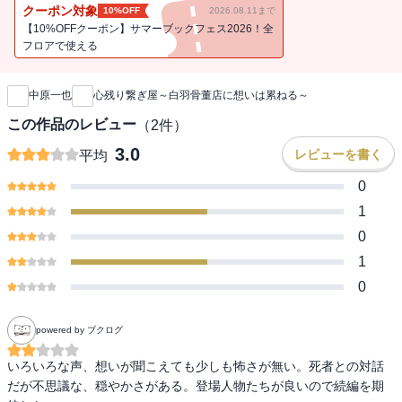
クーポン対象
10%OFF
2026.08.11まで
大学の夏休みに、祖父の営んでいた骨董品店を片付けている樹。だ
【10%OFFクーポン】サマーブックフェス2026！全
けど 「ものに遺された声」が聞こえ「今は亡き人」に頼られてしま
フロアで使える
新刊通知
って!? 怖いが放ってもおけない。関わるな――深みにハマる樹に忠
告してきたのは謎の美形・由利だ。彼はその道のプロで、遺された
中原一也
心残り繋ぎ屋～白羽骨董店に想いは累ねる～
想いを届ける 「繋ぎ屋」らしい。彼にこき使われることを条件に力
を貸してもらい、お節介で飯作りがうまい刑事も加わって、想いの
この作品のレビュー
（
2
件）
行き場を探すことに!?
3.0
レビューを書く
平均
アオジマイコ・装画
0
1
0
1
0
powered by ブクログ
いろいろな声、想いが聞こえても少しも怖さが無い。死者との対話
だが不思議な、穏やかさがある。登場人物たちが良いので続編を期