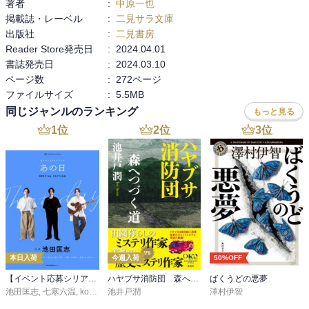
著者
:
中原一也
掲載誌・レーベル
:
二見サラ文庫
出版社
:
二見書房
Reader Store発売日
:
2024.04.01
書誌発売日
:
2024.03.10
ページ数
:
272ページ
ファイルサイズ
:
5.5MB
同じジャンルのランキング
もっと見る
1
位
2
位
3
位
本日入荷
今週入荷
50%OFF
【イベント応募シリアルコード付】池田匡志出演・オーディオフォトブック「あの日」SPECIAL EDITION（音声／動画付）
ハヤブサ消防団 森へつづく道
ばくうどの悪夢
池田匡志
,
七寒六温
,
konoko58
池井戸潤
,
村崎キコ
澤村伊智