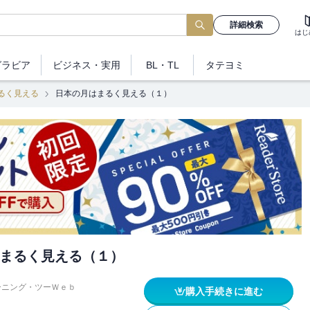
詳細検索
はじ
グラビア
ビジネス
・実用
BL・TL
タテヨミ
るく見える
日本の月はまるく見える（１）
まるく見える（１）
ーニング・ツーＷｅｂ
購入手続きに進む