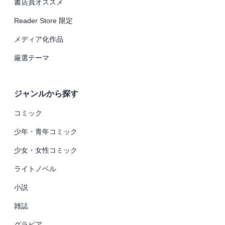
書店員オススメ
Reader Store 限定
メディア化作品
厳選テーマ
ジャンルから探す
コミック
少年・青年コミック
少女・女性コミック
ライトノベル
小説
雑誌
グラビア