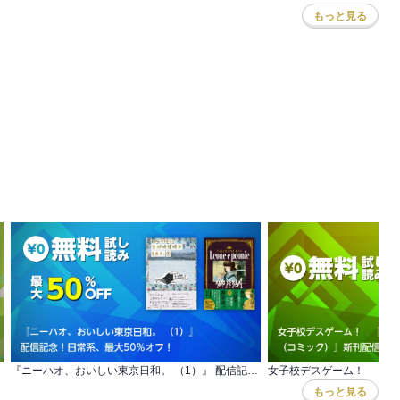
もっと見る
夕次
,
足立金太郎
,
出端祐大
,
江口夏実
,
濱田轟天
,
瀬下猛
,
一色まこと
,
越智晃
,
福本伸
『ニーハオ、おいしい東京日和。 （1）』 配信記念！日常系、最大50％オフ！
もっと見る