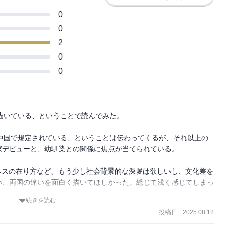
0
0
2
0
0
描いている、ということで読んでみた。

中国で規定されている、ということは伝わってくるが、それ以上の
デビューと、幼馴染との関係に焦点が当てられている。

ネスの在り方など、もう少し社会背景的な深堀は欲しいし、文化差を
い、両国の違いを面白く描いてほしかった。総じて浅く感じてしまっ
続きを読む
投稿日
:
2025.08.12
はずで、そうしたことがどれだけシリアスに描かれているかは気にな