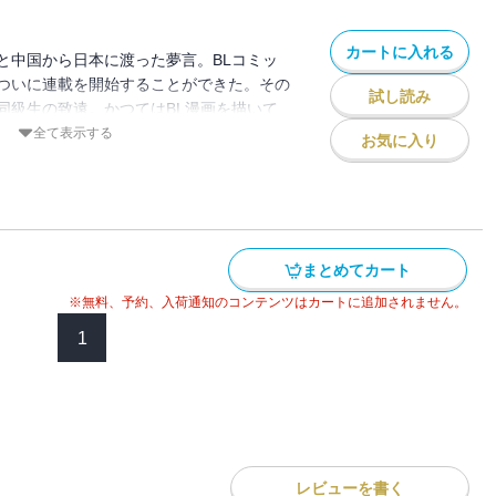
第２巻！ 2023年春に「モーニング」に
話題となり、「モーニング・ツー」で連載
カートに入れる
と中国から日本に渡った夢言。BLコミッ
ついに連載を開始することができた。その
試し読み
同級生の致遠。かつてはBL漫画を描いて
いたが、夢言が夢を叶える姿に触発され、
全て表示する
お気に入り
本を理解し始める。日本での生活が軌道に
も好評を博すが、そんな時に世の中はあの
。それは夢言の漫画家活動にも影響を及ぼ
、文化も慣習も違う2つの国を行き来しな
ようと奮闘する中国人女性の葛藤と冒険を
まとめてカート
最終章！ 2023年春に「モーニング」に
話題となり、「モーニング・ツー」で連載
※無料、予約、入荷通知のコンテンツはカートに追加されません。
1
レビューを書く