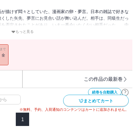
画が描けず悶々としていた、漫画家の卵・夢言。日本の雑誌で好きな
強くした矢先、夢言にお見合い話が舞い込んだ。相手は、同級生だっ
画を否定されたことがあり、いま一番会いたくない相手だった…。中
き来しながら、自分の夢を叶えようと奮闘する中国人女性の葛藤と冒
もっと見る
ング」に読み切り版が掲載され話題となり、「モーニング・ツー」で
11まで
！全
この作品の最新巻
続巻を自動購入
から
まとめてカート
※無料、予約、入荷通知のコンテンツはカートに追加されません。
1