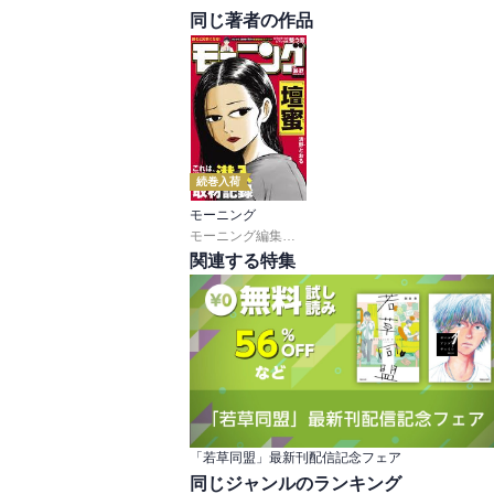
同じ著者の作品
続巻入荷
モーニング
モーニング編集部
,
伊咲智太
,
オオイシヒロト
,
森高
関連する特集
「若草同盟」最新刊配信記念フェア
同じジャンルのランキング