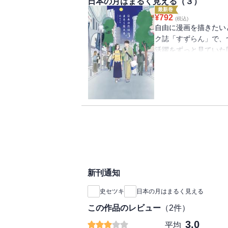
日本の月はまるく見える（３）
性の葛藤と冒険を描く
最新巻
読み切り版が掲載され
¥
792
(税込)
化となった作品です。
自由に漫画を描きたい
ク誌「すずらん」で、
活躍をずっと見ていた
いた夢言を全否定して
BL漫画を理解し、日
乗ってきた夢言。連載
ウイルスに翻弄される
し…！？ 中国と日本
がら、自分の夢を叶え
描く第３巻は、ついに
読み切り版が掲載され
化となった作品です。
新刊通知
史セツキ
日本の月はまるく見える
この作品のレビュー
（
2
件）
3.0
平均