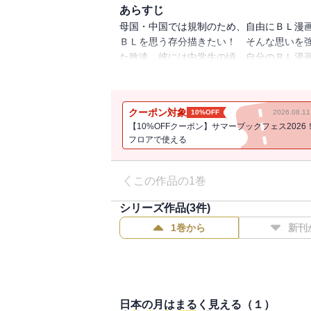
あらすじ
母国・中国では規制のため、自由にＢＬ漫
ＢＬを思う存分描きたい！ そんな思いを
た致遠。彼には中学生の頃、自分のＢＬ漫
国と日本、文化も慣習も違う2つの国を行
険を描く第１巻！ 2023年春に「モーニ
連載化となった作品です。
クーポン対象
10%OFF
2026.08.
【10%OFFクーポン】サマーブックフェス2026
フロアで使える
この作品の1巻
シリーズ作品(
3
件)
1巻から
新刊
日本の月はまるく見える（１）