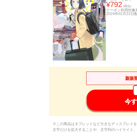
¥
792
(税込)
クーポン利用対象
2024年02月22日
新規
今す
※この商品はタブレットなど大きなディスプレイを
文字だけを拡大することや、文字列のハイライト、