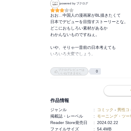
るものの、2巻まで買って読むかはちょっと
powered by ブクログ
おお…中国人の漫画家がBL描きたくて

日本でデビューを目指すストーリーとな。

どこにおもしろい素材があるか

わかんないものですねぇ。

いや、そりゃ一昔前の日本考えても

いろいろ大変でしょう。

でも夢言は諦めなかった。

中国人の家族関係も少し垣間見えて興味深い
ブクログレビューは
0
幼ななじみの致遠は今のところ

いいねできません
友達として一緒に夢言の夢を

サポートしてくれているけれど

親たちからは恋人だと勘違いされてたり。

作品情報
他にも仕事に絡む日中の文化の差とかも

ジャンル
:
コミック
-
男性コ
盛り込まれていて興味深かったです。
掲載誌・レーベル
:
モーニング・ツー
Reader Store発売日
:
2024.02.22
ファイルサイズ
:
54.4MB