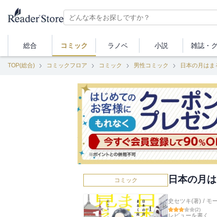
総合
コミック
ラノベ
小説
雑誌・
TOP(総合)
コミックフロア
コミック
男性コミック
日本の月はま
日本の月は
コミック
史セツキ(著)
/
モ
(
2
)
レビューを書く