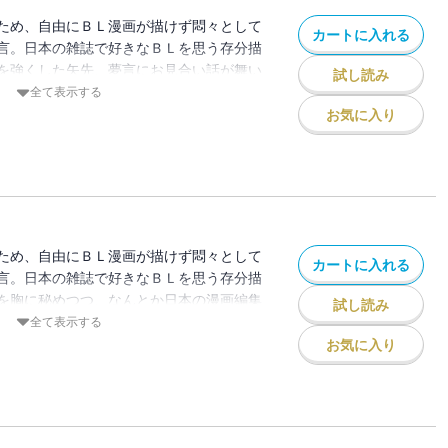
ため、自由にＢＬ漫画が描けず悶々として
カートに入れる
言。日本の雑誌で好きなＢＬを思う存分描
を強くした矢先、夢言にお見合い話が舞い
試し読み
生だった致遠。彼には中学生の頃、自分の
全て表示する
ことがあり、いま一番会いたくない相手だ
お気に入り
文化も慣習も違う2つの国を行き来しなが
うと奮闘する中国人女性の葛藤と冒険を描
年春に「モーニング」に読み切り版が掲載さ
ニング・ツー」で連載化となった作品で
ため、自由にＢＬ漫画が描けず悶々として
カートに入れる
言。日本の雑誌で好きなＢＬを思う存分描
を胸に秘めつつ、なんとか日本の漫画編集
試し読み
読み切り掲載までは叶ったが、「連載」の
全て表示する
集長も「中国の漫画家さんを担当するのは
お気に入り
。早速苦境に立たされた夢言を支えようと
に夢言の描いたBL 漫画を真っ向から否定
た…。中国と日本、文化も慣習も違う2つ
、自分の夢を叶えようと奮闘する中国人女