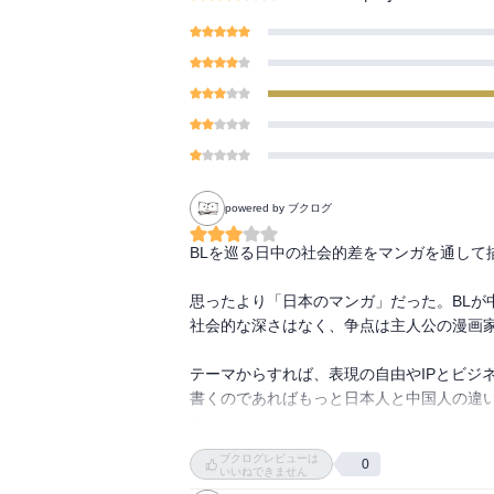
powered by ブクログ
BLを巡る日中の社会的差をマンガを通して
思ったより「日本のマンガ」だった。BLが
社会的な深さはなく、争点は主人公の漫画家
テーマからすれば、表現の自由やIPとビジ
書くのであればもっと日本人と中国人の違
た。

ブクログレビューは
0
BL漫画家の一斉摘発は第1巻の後に起きた
いいねできません