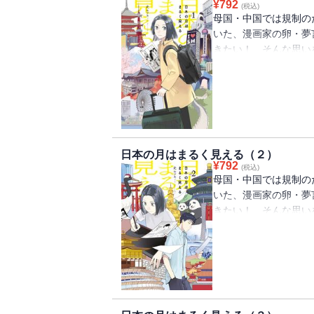
¥
792
(税込)
母国・中国では規制の
いた、漫画家の卵・夢
きたい！ そんな思い
込んだ。相手は、同級
ＢＬ漫画を否定された
った…。中国と日本、
ら、自分の夢を叶えよ
く第１巻！ 2023
れ話題となり、「モー
日本の月はまるく見える（２）
す。
¥
792
(税込)
母国・中国では規制の
いた、漫画家の卵・夢
きたい！ そんな思い
者に担当してもらい、
壁は高く、BL誌の編
難しい」と難色を示す
するのは、中学生時代
した同級生の致遠だっ
の国を行き来しながら