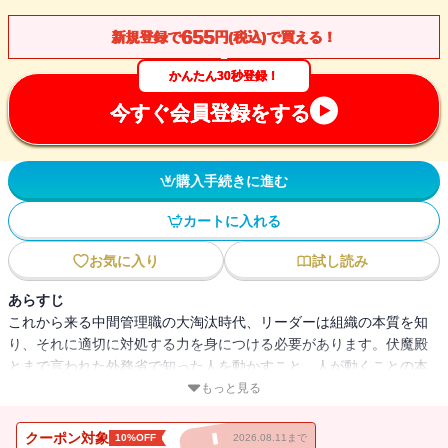
655
新規登録で
円(税込)で買える！
かんたん30秒登録！
今すぐ会員登録をする
購入手続きに進む
カートに入れる
お気に入り
試し読み
あらすじ
これから来る中間管理職の大淘汰時代、リーダーは組織の本質を知
り、それに適切に対処する力を身につける必要があります。伏魔殿
とまで言われた外務省で知った人を動かすこと、人が動くことの本
質とは。そこでの失敗から学んだ日本型組織の正体とは。これから
もっと見る
のリーダーに向けて、「組織の攻略法」を余すところなく伝授しま
す。
クーポン対象
10%OFF
2026.08.11まで