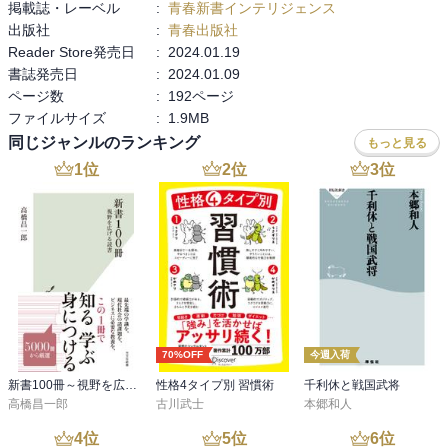
掲載誌・レーベル
:
青春新書インテリジェンス
出版社
:
青春出版社
Reader Store発売日
:
2024.01.19
書誌発売日
:
2024.01.09
ページ数
:
192ページ
ファイルサイズ
:
1.9MB
同じジャンルのランキング
もっと見る
1
位
2
位
3
位
70%OFF
今週入荷
新書100冊～視野を広げる読書～
性格4タイプ別 習慣術
千利休と戦国武将
高橋昌一郎
古川武士
本郷和人
4
位
5
位
6
位