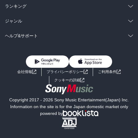
雑誌・グラビア
ビジネス・実用
ラノベ
小説
総合
コミック
ランキング
BL・TL
雑誌・グラビア
ビジネス・実用
ラノベ
小説
総合
コミック
ジャンル
BL・TL
雑誌・グラビア
ビジネス・実用
ラノベ
小説
コミック
男性コミック
ヘルプ&サポート
BL・TL
雑誌・グラビア
ビジネス・実用
女性コミック
コミック誌
初めての方へ
ヘルプ
BL・TL
ライトノベル
男子向けラノベ
よくあるご質問
お問い合わせ
会社情報
プライバシーポリシー
ご利用条件
女子向けラノベ
小説
利用規約
クッキーの詳細
国内小説
海外小説
Copyright 2017 - 2026 Sony Music Entertainment(Japan) Inc.
ミステリー
SF
Information on the site is for the Japan domestic market only
powered by
歴史・時代小説
文学
雑誌
グラビア写真集