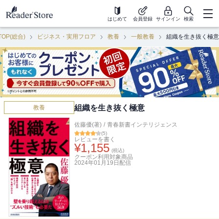
はじめて
会員登録
サインイン
検索
TOP(総合)
ビジネス・実用フロア
教養
一般教養
組織を生き抜く極意
組織を生き抜く極意
教養
佐藤優(著)
/
青春新書インテリジェンス
(
5
)
レビューを書く
¥
1,155
(税込)
クーポン利用対象商品
2024年01月19日
配信