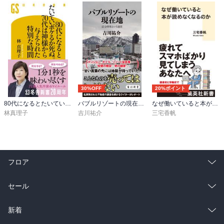
30%OFF
20%ポイント
80代になるとたいていボケるか死ぬ。70代は神様から与えられた特別な時間
バブルリゾートの現在地 区分所有という迷宮
なぜ働いていると本が読めなくなるのか
林真理子
吉川祐介
三宅香帆
フロア
総合
コミック
セール
ラノベ
小説
総合
コミック
新着