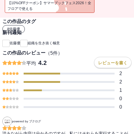
【10%OFFクーポン】サマーブックフェス2026！全
フロアで使える
この作品のタグ
#
佐藤優
新刊通知
佐藤優
組織を生き抜く極意
この作品のレビュー
（
5
件）
4.2
レビューを書く
平均
2
2
1
0
0
powered by ブクログ
読みながら内容は分かるのですが、私にはそれらを実行することが