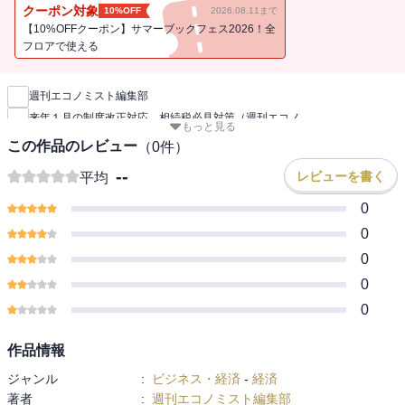
クーポン対象
10%OFF
2026.08.11まで
【10%OFFクーポン】サマーブックフェス2026！全
フロアで使える
新刊通知
週刊エコノミスト編集部
来年１月の制度改正対応 相続税必見対策（週刊エコノ
もっと見る
この作品のレビュー
（
0
件）
--
レビューを書く
平均
0
0
0
0
0
作品情報
ジャンル
:
ビジネス・経済
-
経済
著者
:
週刊エコノミスト編集部