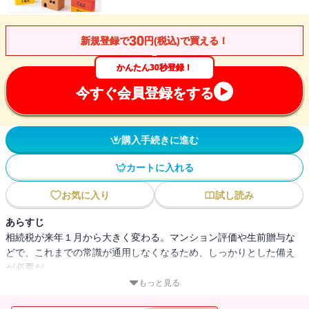
30
新規登録で
円(税込)で買える！
かんたん30秒登録！
今すぐ会員登録をする
購入手続きに進む
カートに入れる
お気に入り
試し読み
あらすじ
相続税が来年１月から大きく変わる。マンション評価や生前贈与な
どで、これまでの常識が通用しなくなるため、しっかりとした備え
が必要だ。
※2023年11月14日号の特集「来年１月の制度改正対応 相続税必見
もっと見る
対策」を電子書籍にしたものです。