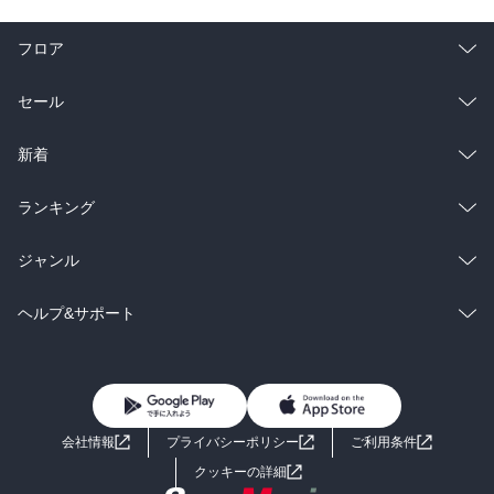
フロア
総合
コミック
セール
ラノベ
小説
総合
コミック
新着
雑誌・グラビア
ビジネス・実用
ラノベ
小説
総合
コミック
ランキング
BL・TL
雑誌・グラビア
ビジネス・実用
ラノベ
小説
総合
コミック
ジャンル
BL・TL
雑誌・グラビア
ビジネス・実用
ラノベ
小説
コミック
男性コミック
ヘルプ&サポート
BL・TL
雑誌・グラビア
ビジネス・実用
女性コミック
コミック誌
初めての方へ
ヘルプ
BL・TL
ライトノベル
男子向けラノベ
よくあるご質問
お問い合わせ
会社情報
プライバシーポリシー
ご利用条件
女子向けラノベ
小説
利用規約
クッキーの詳細