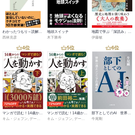
わかったつもり～読解力がつかない本当の原因～
地頭スイッチ
地図で学ぶ「深読み」世界史
西林克彦
木下勝寿
伊藤敏
4
位
5
位
6
位
72%OFF
72%OFF
マンガで読む！14歳からのカーネギー「人を動かす」下
マンガで読む！14歳からのカーネギー「人を動かす」上
部下としてのAI 世界一流エンジニアの進化術
キム・ジェフン
,
デール・カーネギー・東京・トレーニング
キム・ジェフン
,
デール・カーネギー・東京・トレーニング
牛尾剛
,
金光英実