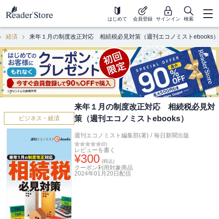
はじめて
会員登録
サインイン
検索
経済
来年１月の制度改正対応 相続税必見対策（週刊エコノミストebooks）
来年１月の制度改正対応 相続税必見対
策（週刊エコノミストebooks）
ビジネス・経済
週刊エコノミスト編集部(著)
/
毎日新聞出版
(
0
)
レビューを書く
¥
300
(税込)
クーポン利用対象商品
2024年01月20日
配信