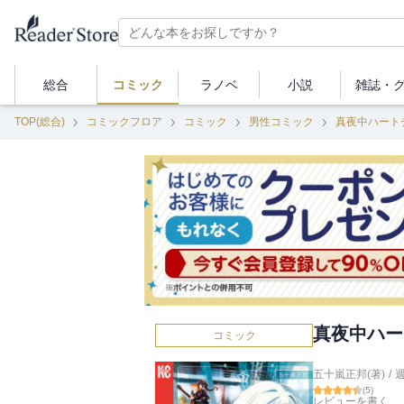
総合
コミック
ラノベ
小説
雑誌・
TOP(総合)
コミックフロア
コミック
男性コミック
真夜中ハート
真夜中ハー
コミック
五十嵐正邦(著)
/
(
5
)
レビューを書く