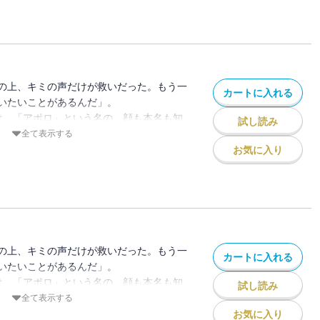
く」夢を描く美少女が…4人！！
夜、花火を山吹と二人きりで見るために会
間をローテーションで取る4人だったが、
フに駆り出されてしまう!? 山吹を捜し出
ことができたのは…？ さらに、残りの夏
の上、キミの声だけが救いだった。もう一
カートに入れる
れぞれが山吹とのデートを決行！ そし
いたいことがあるんだ」。
終わらない！ 夢にまつわるイベントに山
は、「アポロ」という名の、顔も本名も知
試し読み
た４人の想いは一大決心に変わる…!?
少女を探していた。だがある日、有栖は進
全て表示する
アポロの手がかりを得る。そこにいたのは
お気に入り
く」夢を描く美少女が…4人！！
夢は本格的にステップアップ！ 声優養成
々としのぶは、さっそく演技の授業を受け
かの恋敵が現れる…？ 六花にはレコード
。イコはちょっぴり刺激的なアルバイトを
の上、キミの声だけが救いだった。もう一
カートに入れる
新しい一歩を踏み出す時には、いつだってキ
いたいことがあるんだ」。
。可愛くも真剣な、夢見る少女たちの青春
は、「アポロ」という名の、顔も本名も知
試し読み
少女を探していた。だがある日、有栖は進
全て表示する
アポロの手がかりを得る。そこにいたのは
お気に入り