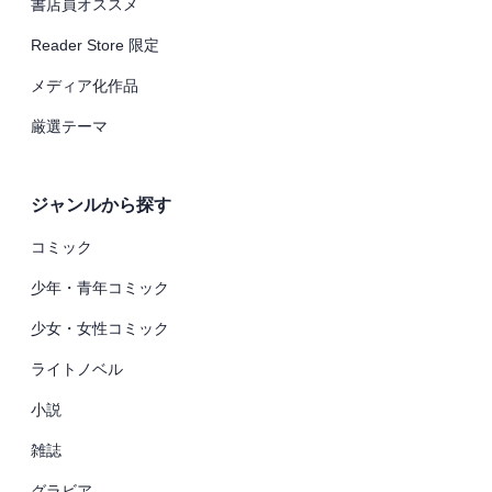
書店員オススメ
Reader Store 限定
メディア化作品
厳選テーマ
ジャンルから探す
コミック
少年・青年コミック
少女・女性コミック
ライトノベル
小説
雑誌
グラビア