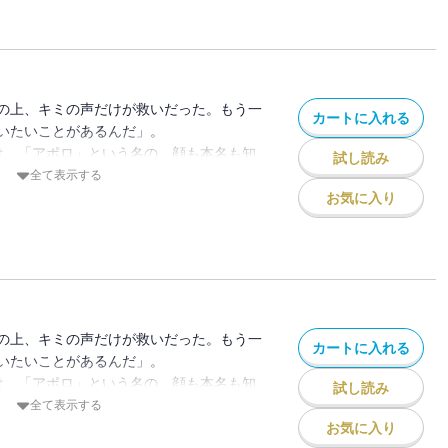
合って迷走中のVTuber志望・イコをステッ
上VTuberとのコラボを画策する山吹
コにホラーゲーム実況を提案した。実力が
や、配信中に予想外の事実が発覚してしま
の上、キミの声だけが救いだった。もう一
カートに入れる
 アナウンサー志望・しのぶと山吹の勉強
いたいことがあるんだ」。
路上ライブの準備も始まって、未来へのス
は、「アポロ」という名の、顔も本名も知
試し読み
気にマジモードへ!!
少女を探していた。だがある日、有栖は進
全て表示する
アポロの手がかりを得る。そこにいたのは
お気に入り
く」夢を描く美少女が…4人！！
に浮き足立つ放送部員達。期末テストで赤
けない寧々、山吹に見せるための水着を選
の部屋分けで頭を悩ますしのぶ。それぞれ
夜の花火大会に向けて、激しくヒートアッ
の上、キミの声だけが救いだった。もう一
カートに入れる
と星空の下、青春全賭けで恋する少女達の
いたいことがあるんだ」。
は、「アポロ」という名の、顔も本名も知
試し読み
少女を探していた。だがある日、有栖は進
全て表示する
アポロの手がかりを得る。そこにいたのは
お気に入り