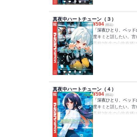
ブコメ、ここに開演！
真夜中ハートチューン（３）
かつて「アポロ」と名
¥
594
(税込)
め、山吹が入部した放
「深夜ひとり、ベッド
の4人の少女だった！
度キミと話したい。言
プロデュースを買って出
高校2年生の山吹有栖
志望・イコ、自分の意
らないラジオ配信者の
しのぶをに悪戦苦闘！
学先の高校の放送部に
白代行」を実現するた
「声に関わる仕事に就
アポロは誰？ 4人の
ブコメ、ここに開演！
真夜中ハートチューン（４）
¥
594
(税込)
「深夜ひとり、ベッド
度キミと話したい。言
高校2年生の山吹有栖
らないラジオ配信者の
学先の高校の放送部に
「声に関わる仕事に就