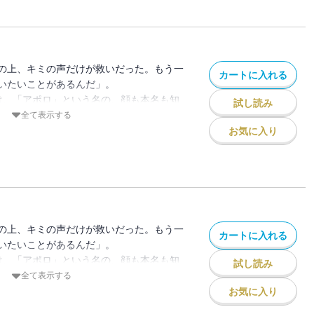
！
乗りラジオ配信をしていた少女を探すた
送部にいたのは「アポロ」の声にそっくり
の上、キミの声だけが救いだった。もう一
カートに入れる
 彼女たちの夢を叶えるため、それぞれの
いたいことがあるんだ」。
るが、表情を見せるのが苦手なVTuber
は、「アポロ」という名の、顔も本名も知
試し読み
思を伝えるのが苦手なアナウンサー志望・
少女を探していた。だがある日、有栖は進
全て表示する
 そんな中、放送部は体育祭での企画「告
アポロの手がかりを得る。そこにいたのは
お気に入り
め、水面下で動き出す！
く」夢を描く美少女が…4人！！
夢の行方は？かわいくも懸命なサクセスラ
！
の上、キミの声だけが救いだった。もう一
カートに入れる
いたいことがあるんだ」。
は、「アポロ」という名の、顔も本名も知
試し読み
少女を探していた。だがある日、有栖は進
全て表示する
アポロの手がかりを得る。そこにいたのは
お気に入り
く」夢を描く美少女が…4人！！