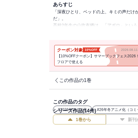
あらすじ
「深夜ひとり、ベッドの上、キミの声だけ
だ」。
高校2年生の山吹有栖は、「アポロ」とい
ある日、有栖は進学先の高校の放送部にア
を描く美少女が…4人！！
クーポン対象
10%OFF
2026.08.
アポロは誰？ 4人の夢の行方は？かわい
【10%OFFクーポン】サマーブックフェス2026
フロアで使える
この作品の1巻
この作品のタグ
#
2026年アニメ化
#
26年冬アニメ化（コミ
シリーズ作品(
14
件)
1巻から
新刊