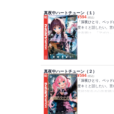
真夜中ハートチューン（１）
¥
594
(税込)
「深夜ひとり、ベッド
度キミと話したい。言
吹有栖は、「アポロ」
信者の少女を探してい
送部にアポロの手がか
事に就く」夢を描く美少
ため、4人それぞれの夢
の夢の行方は？ かわ
演!!
真夜中ハートチューン（２）
¥
594
(税込)
「深夜ひとり、ベッド
度キミと話したい。言
高校2年生の山吹有栖
らないラジオ配信者の
学先の高校の放送部に
「声に関わる仕事に就
アポロは誰？ 4人の