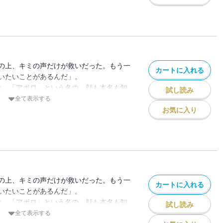
く」夢を描く美少女が…4人！！
の大きな一歩、オリジナル楽曲の制作に奮闘
は協力を決める。学内が文化祭の準備に盛
出し物準備に活躍する山吹の姿に恋心を寄
一方、放送部の出し物は朗読劇に決定、ヒロ
の上、キミの声だけが救いだった。もう一
カートに入れる
スシーンがあると知り驚く4人だったが、
いたいことがあるんだ」。
、うかうかしてられないとの意識からか思
は、「アポロ」という名の、顔も本名も知
試し読み
たして、ヒロイン役に選ばれたのは？
少女を探していた。だがある日、有栖は進
全て表示する
アポロの手がかりを得る。そこにいたのは
お気に入り
く」夢を描く美少女が…4人！！
送部員による朗読劇。劇の最後に用意され
、ヒロイン役のしのぶの恋心も最高潮へ。
の想いに葛藤する少女たちが導き出す答え
VTuberとしてステップアップするため、
の上、キミの声だけが救いだった。もう一
カートに入れる
を開始……のはずが、イコと六花の関係に
いたいことがあるんだ」。
かねた山吹は2人を実家に呼び寄せ、楽曲
は、「アポロ」という名の、顔も本名も知
試し読み
幕！
少女を探していた。だがある日、有栖は進
全て表示する