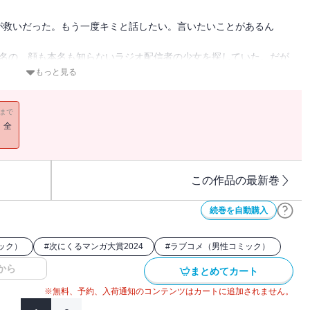
が救いだった。もう一度キミと話したい。言いたいことがあるん
う名の、顔も本名も知らないラジオ配信者の少女を探していた。だが
ポロの手がかりを得る。そこにいたのは「声に関わる仕事に就く」夢
もっと見る
11まで
くも懸命なサクセスラブコメ、ここに開演！！
！全
この作品の最新巻
続巻を自動購入
ック）
#
次にくるマンガ大賞2024
#
ラブコメ（男性コミック）
から
まとめてカート
※無料、予約、入荷通知のコンテンツはカートに追加されません。