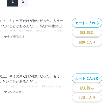
1
2
の上、キミの声だけが救いだった。もう一
カートに入れる
いたいことがあるんだ」。高校2年生の山
という名の、顔も本名も知らないラジオ配
試し読み
た。だがある日、有栖は進学先の高校の放
全て表示する
りを得る。そこにいたのは「声に関わる仕
お気に入り
女が…4人!! 山吹はアポロの正体を掴む
を叶えることを誓う!! アポロは誰？ 4人
いくも懸命なサクセスラブコメ、ここに開
の上、キミの声だけが救いだった。もう一
カートに入れる
いたいことがあるんだ」。
は、「アポロ」という名の、顔も本名も知
試し読み
少女を探していた。だがある日、有栖は進
全て表示する
アポロの手がかりを得る。そこにいたのは
お気に入り
く」夢を描く美少女が…4人！！
夢の行方は？かわいくも懸命なサクセスラ