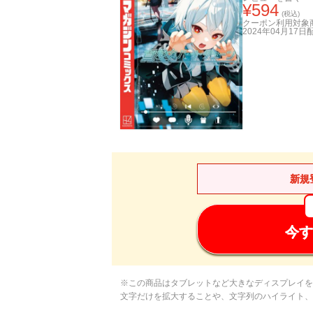
¥
594
(税込)
クーポン利用対象
2024年04月17日
新規
今す
※この商品はタブレットなど大きなディスプレイを
文字だけを拡大することや、文字列のハイライト、