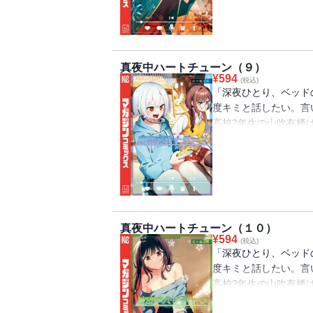
「声に関わる仕事に就
人気Ｖtuberとして
するイコのために六花
真夜中ハートチューン（９）
り上がる頃、クラスの
¥
594
(税込)
せる女子が出現!? 
「深夜ひとり、ベッド
イン役には山吹とのキ
度キミと話したい。言
山吹の女子人気を知り
高校2年生の山吹有栖
わぬ争奪戦に発展。果
らないラジオ配信者の
学先の高校の放送部に
「声に関わる仕事に就
盛り上がりを見せる放
るキスシーンへ向けて
真夜中ハートチューン（１０）
仲間への想いと山吹へ
¥
594
(税込)
とは!? さらにイコが
「深夜ひとり、ベッド
六花と一緒に楽曲制作
度キミと話したい。言
もどうやら異変が。見
高校2年生の山吹有栖
制作のための合宿が開
らないラジオ配信者の