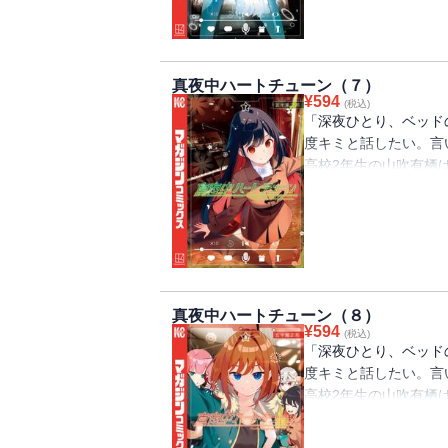
「声に関わる仕事に就
待ち焦がれた夏祭りの
場アナウンスの休憩時
真夜中ハートチューン（７）
急遽山吹が運営スタッ
¥
594
(税込)
し、花火を一緒に見る
「深夜ひとり、ベッド
休みを満喫すべく、そ
度キミと話したい。言
て、夏休みはまだまだ
高校2年生の山吹有栖
吹と二人きりで出かけ
らないラジオ配信者の
学先の高校の放送部に
「声に関わる仕事に就
新しい季節に、4人の
所への入所を決めた寧
真夜中ハートチューン（８）
ることに。そこにまさ
¥
594
(税込)
会社からのスカウトが
「深夜ひとり、ベッド
開始していて…!? 
度キミと話したい。言
ミがそばにいてほしい
高校2年生の山吹有栖
ラブコメ！
らないラジオ配信者の
学先の高校の放送部に