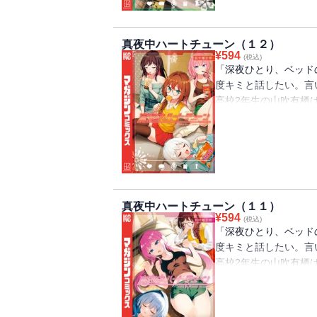
難関大合格を目指すし
褒美デートに誘う。山
真夜中ハートチューン（１２）
「寧々ちゃん抜きで２
¥
594
(税込)
然そこに寧々が通りかか
「深夜ひとり、ベッド
を順調に伸ばすイコのも
度キミと話したい。言
誘いが！ しかし、配
高校2年生の山吹有栖
らないラジオ配信者の
学先の高校の放送部に
「声に関わる仕事に就
修学旅行最後の夜にホ
級生に会いに行くが、
真夜中ハートチューン（１１）
心配した山吹、六花、
¥
594
(税込)
ルから大脱出！ 暗い
「深夜ひとり、ベッド
は――？ 修学旅行か
度キミと話したい。言
のデビュー曲を作るこ
高校2年生の山吹有栖
をくらい、負けず嫌い
らないラジオ配信者の
学先の高校の放送部に
「声に関わる仕事に就