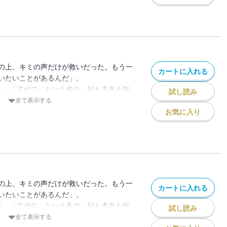
く」夢を描く美少女が…4人！！
夢は本格的にステップアップ！ 声優養成
々としのぶは、さっそく演技の授業を受け
かの恋敵が現れる…？ 六花にはレコード
。イコはちょっぴり刺激的なアルバイトを
の上、キミの声だけが救いだった。もう一
カートに入れる
新しい一歩を踏み出す時には、いつだってキ
いたいことがあるんだ」。
。可愛くも真剣な、夢見る少女たちの青春
は、「アポロ」という名の、顔も本名も知
試し読み
少女を探していた。だがある日、有栖は進
全て表示する
アポロの手がかりを得る。そこにいたのは
お気に入り
く」夢を描く美少女が…4人！！
夜、花火を山吹と二人きりで見るために会
間をローテーションで取る4人だったが、
フに駆り出されてしまう!? 山吹を捜し出
ことができたのは…？ さらに、残りの夏
の上、キミの声だけが救いだった。もう一
カートに入れる
れぞれが山吹とのデートを決行！ そし
いたいことがあるんだ」。
終わらない！ 夢にまつわるイベントに山
は、「アポロ」という名の、顔も本名も知
試し読み
た４人の想いは一大決心に変わる…!?
少女を探していた。だがある日、有栖は進
全て表示する