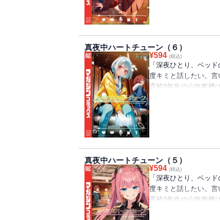
「声に関わる仕事に就
新しい季節に、4人の
所への入所を決めた寧
真夜中ハートチューン（６）
ることに。そこにまさ
¥
594
(税込)
会社からのスカウトが
「深夜ひとり、ベッド
開始していて…!? 
度キミと話したい。言
ミがそばにいてほしい
高校2年生の山吹有栖
ラブコメ！
らないラジオ配信者の
学先の高校の放送部に
「声に関わる仕事に就
待ち焦がれた夏祭りの
場アナウンスの休憩時
真夜中ハートチューン（５）
急遽山吹が運営スタッ
¥
594
(税込)
し、花火を一緒に見る
「深夜ひとり、ベッド
休みを満喫すべく、そ
度キミと話したい。言
て、夏休みはまだまだ
高校2年生の山吹有栖
吹と二人きりで出かけ
らないラジオ配信者の