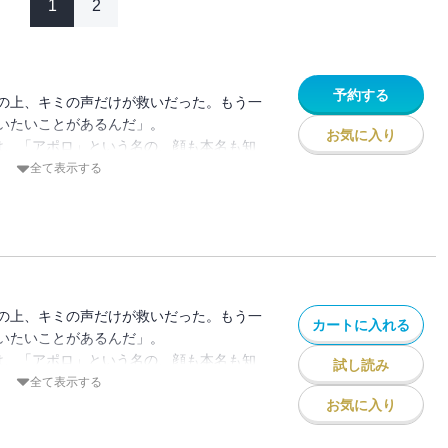
1
2
予約する
の上、キミの声だけが救いだった。もう一
いたいことがあるんだ」。
お気に入り
は、「アポロ」という名の、顔も本名も知
少女を探していた。だがある日、有栖は進
全て表示する
アポロの手がかりを得る。そこにいたのは
く」夢を描く美少女が…4人！！
る六花とヒズミは、売り出し方でまたもや
相談する六花だったが…なぜかいろんなコ
とに――!? さらに顧問・レモンちゃん宅
の上、キミの声だけが救いだった。もう一
スマスパーティーをすることに！ しかし
カートに入れる
いたいことがあるんだ」。
コ、しのぶそれぞれに思わぬ用事が入って
は、「アポロ」という名の、顔も本名も知
試し読み
ちゃんと待ちぼうけ。そんな中、アポロの
少女を探していた。だがある日、有栖は進
全て表示する
アポロの手がかりを得る。そこにいたのは
お気に入り
く」夢を描く美少女が…4人！！