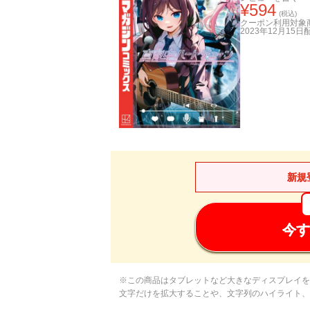
¥
594
(税込)
クーポン利用対象
2023年12月15日
新規
今す
※この商品はタブレットなど大きなディスプレイを
文字だけを拡大することや、文字列のハイライト、