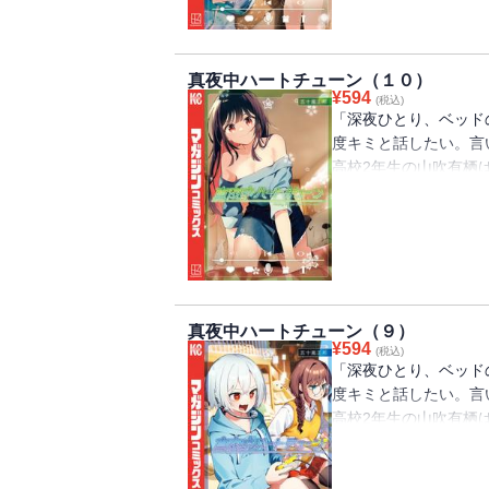
「一緒に記念を残そう
ドキドキも天かすもも
真夜中ハートチューン（１０）
¥
594
(税込)
“修学旅行中に山吹と
「深夜ひとり、ベッド
める六花、寧々、イコ
度キミと話したい。言
部屋の行き来が教師陣
高校2年生の山吹有栖
まう――！ そして、
らないラジオ配信者の
は、それぞれ教師陣の
学先の高校の放送部に
きりになろうとして…!
「声に関わる仕事に就
声優養成所の昇級審査
かねた山吹が提案した
真夜中ハートチューン（９）
六花が共同制作したオ
¥
594
(税込)
んなを巻き込み“ある
「深夜ひとり、ベッド
旅行の話題で持ち切り
度キミと話したい。言
るため山吹を誘おうとし
高校2年生の山吹有栖
らないラジオ配信者の
学先の高校の放送部に