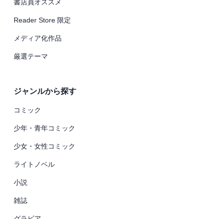
書店員オススメ
Reader Store 限定
メディア化作品
厳選テーマ
ジャンルから探す
コミック
少年・青年コミック
少女・女性コミック
ライトノベル
小説
雑誌
グラビア