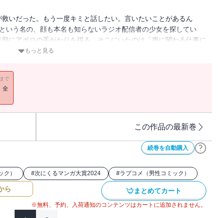
が救いだった。もう一度キミと話したい。言いたいことがあるん
」という名の、顔も本名も知らないラジオ配信者の少女を探してい
送部にアポロの手がかりを得る。そこにいたのは「声に関わる仕事に
ポロの正体を掴むため、4人それぞれの夢を叶えることを誓う!! アポロ
もっと見る
なサクセスラブコメ、ここに開演!!
11まで
！全
この作品の最新巻
続巻を自動購入
ック）
#
次にくるマンガ大賞2024
#
ラブコメ（男性コミック）
から
まとめてカート
※無料、予約、入荷通知のコンテンツはカートに追加されません。