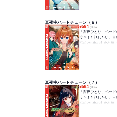
「声に関わる仕事に就
盛り上がりを見せる放
るキスシーンへ向けて
真夜中ハートチューン（８）
仲間への想いと山吹へ
¥
594
(税込)
とは!? さらにイコが
「深夜ひとり、ベッド
六花と一緒に楽曲制作
度キミと話したい。言
もどうやら異変が。見
高校2年生の山吹有栖
制作のための合宿が開
らないラジオ配信者の
学先の高校の放送部に
「声に関わる仕事に就
人気Ｖtuberとして
するイコのために六花
真夜中ハートチューン（７）
り上がる頃、クラスの
¥
594
(税込)
せる女子が出現!? 
「深夜ひとり、ベッド
イン役には山吹とのキ
度キミと話したい。言
山吹の女子人気を知り
高校2年生の山吹有栖
わぬ争奪戦に発展。果
らないラジオ配信者の
学先の高校の放送部に