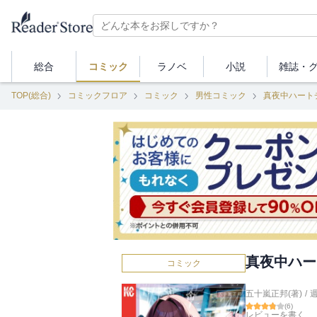
総合
コミック
ラノベ
小説
雑誌・
TOP(総合)
コミックフロア
コミック
男性コミック
真夜中ハート
真夜中ハー
コミック
五十嵐正邦(著)
/
(
6
)
レビューを書く