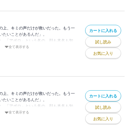
のぶは、勉強を教えてくれている山吹をご
吹が、寧々と３人で出かける提案をすると
人で遊びたい」と伝えるしのぶ…だが、偶
り!? そして、VTuberとして登録者数
の上、キミの声だけが救いだった。もう一
カートに入れる
とには先輩VTuberからコラボ配信のお
いたいことがあるんだ」。
信当日に緊急事態発生でイコ大ピンチ!?
は、「アポロ」という名の、顔も本名も知
試し読み
少女を探していた。だがある日、有栖は進
全て表示する
アポロの手がかりを得る。そこにいたのは
お気に入り
く」夢を描く美少女が…4人！！
テルから抜け出したイコは、小学校の元同
過去にいろいろあった様子で…？ イコを
しのぶ、寧々の4人もスリッパのままホテ
過去を思い出すイコのもとに辿り着いたの
の上、キミの声だけが救いだった。もう一
カートに入れる
ら戻り、六花はヒズミと結成予定のバンド
いたいことがあるんだ」。
とに！ しかし、プロ思考のヒズミにボツ
は、「アポロ」という名の、顔も本名も知
試し読み
の六花の心に炎が宿る！
少女を探していた。だがある日、有栖は進
全て表示する
アポロの手がかりを得る。そこにいたのは
お気に入り
く」夢を描く美少女が…4人！！