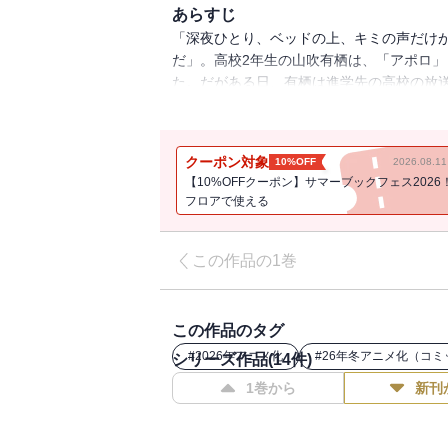
あらすじ
「深夜ひとり、ベッドの上、キミの声だけ
だ」。高校2年生の山吹有栖は、「アポロ
た。だがある日、有栖は進学先の高校の放
就く」夢を描く美少女が…4人!! 山吹はア
は誰？ 4人の夢の行方は？ かわいくも懸命
クーポン対象
10%OFF
2026.08.
【10%OFFクーポン】サマーブックフェス2026
フロアで使える
この作品の1巻
この作品のタグ
#
2026年アニメ化
#
26年冬アニメ化（コミ
シリーズ作品(
14
件)
1巻から
新刊