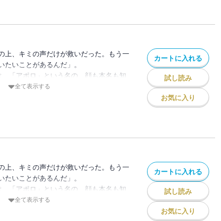
よ」
りもりな関西修学旅行編!!
二人っきりになりたい” それぞれ想いを固
の上、キミの声だけが救いだった。もう一
カートに入れる
、しのぶ。しかし、1日目の夜に男女間の
いたいことがあるんだ」。
に見つかり、男女交遊禁止令が下されてし
は、「アポロ」という名の、顔も本名も知
試し読み
2日目の大阪での自由行動。放送部の4人
少女を探していた。だがある日、有栖は進
全て表示する
目を掻い潜り、一瞬だけでも山吹と二人っ
アポロの手がかりを得る。そこにいたのは
お気に入り
?
く」夢を描く美少女が…4人！！
を目前に控え、スランプ気味のしのぶを見
のは、なぜか浅草デート!? 一方、イコと
リ曲が遂に完成をバズらせるため山吹はみ
作戦”を決行する！ さらに、学校では修学
の上、キミの声だけが救いだった。もう一
カートに入れる
！放送部の4人はそれぞれ夜景を一緒に見
いたいことがあるんだ」。
ていて…!?
は、「アポロ」という名の、顔も本名も知
試し読み
少女を探していた。だがある日、有栖は進
全て表示する
アポロの手がかりを得る。そこにいたのは
お気に入り