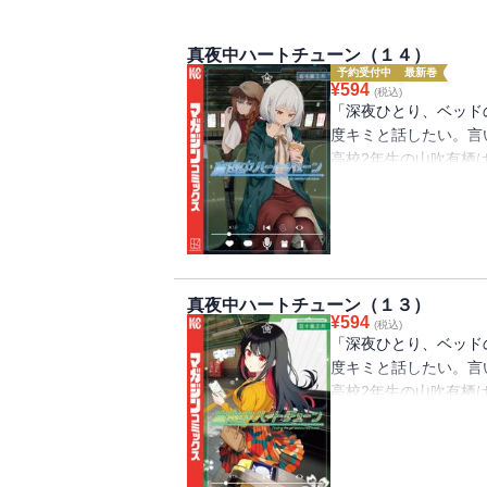
真夜中ハートチューン（１４）
予約受付中
最新巻
¥
594
(税込)
「深夜ひとり、ベッド
度キミと話したい。言
高校2年生の山吹有栖
らないラジオ配信者の
学先の高校の放送部に
「声に関わる仕事に就
バンドデビューを控え
対立。放送部女子ズに
真夜中ハートチューン（１３）
¥
594
スプレをさせられるこ
(税込)
「深夜ひとり、ベッド
で放送部みんなでクリ
度キミと話したい。言
当日、六花、寧々、イ
高校2年生の山吹有栖
しまい、山吹はレモン
らないラジオ配信者の
配信が始まって…？
学先の高校の放送部に
「声に関わる仕事に就