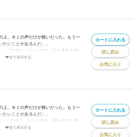
く」夢を描く美少女が…4人！！
送部員による朗読劇。劇の最後に用意され
、ヒロイン役のしのぶの恋心も最高潮へ。
の想いに葛藤する少女たちが導き出す答え
VTuberとしてステップアップするため、
の上、キミの声だけが救いだった。もう一
カートに入れる
を開始……のはずが、イコと六花の関係に
いたいことがあるんだ」。
かねた山吹は2人を実家に呼び寄せ、楽曲
は、「アポロ」という名の、顔も本名も知
試し読み
幕！
少女を探していた。だがある日、有栖は進
全て表示する
アポロの手がかりを得る。そこにいたのは
お気に入り
く」夢を描く美少女が…4人！！
の大きな一歩、オリジナル楽曲の制作に奮闘
は協力を決める。学内が文化祭の準備に盛
出し物準備に活躍する山吹の姿に恋心を寄
一方、放送部の出し物は朗読劇に決定、ヒロ
の上、キミの声だけが救いだった。もう一
カートに入れる
スシーンがあると知り驚く4人だったが、
いたいことがあるんだ」。
、うかうかしてられないとの意識からか思
は、「アポロ」という名の、顔も本名も知
試し読み
たして、ヒロイン役に選ばれたのは？
少女を探していた。だがある日、有栖は進
全て表示する
アポロの手がかりを得る。そこにいたのは
お気に入り