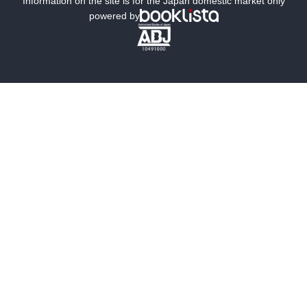
Information on the site is for the Japan domestic market only
powered by
歴史・時代小説
文学
雑誌
グラビア写真集
ボーイズラブ
ティーンズラブ
人文・思想・歴史
社会・政治・法律
ビジネス・経済
サイエンス・テクノロジー
コンピュータ・情報
くらし・家庭
料理・酒
ファッション・美容・ダイエット
ホビー&カルチャー
スポーツ・アウトドア
地図・ガイド
エンターテイメント