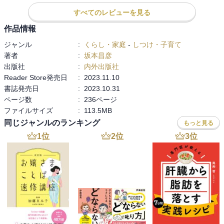
坂本昌彦(さかもとまさひこ）
すべてのレビューを見る
小児科医。長野県佐久総合病院佐久医療センター小児科医長。専門
作品情報
は小児救急と渡航医学。日本小児救急医学会代議員および広報委
ジャンル
:
くらし・家庭
-
しつけ・子育て
員。日本国際保健医療学会理事。子どもの病気、ホームケア、地域
著者
:
坂本昌彦
の子育て支援情報などを発信するプロジェクト「佐久医師会 教えて!
出版社
:
内外出版社
ドクタープロジェクト」の発起人であり責任者。途上国での医療従
Reader Store発売日
:
2023.11.10
事の後、日本の地域医療に貢献したいと、福島県立南会津病院に勤
書誌発売日
:
2023.10.31
務。ここでの経験により保護者の医療知識を啓発することの大切さ
ページ数
:
236ページ
を痛感する。その後、長野県の佐久医療センターで「教えて!ドク タ
ファイルサイズ
:
113.5MB
ープロジェクト」をスタートさせる。Yahoo! ニュース個人オー サー
同じジャンルのランキング
もっと見る
アワード 2022 大賞受賞。 小児科医。長野県佐久総合病院佐久医療
センター小児科医長。専門は小児救急と渡航医学。日本小児救急医
1
位
2
位
3
位
学会代議員および広報委員。日本国際保健医療学会理事。子どもの
病気、ホームケア、地域の子育て支援情報などを発信するプロジェ
クト「佐久医師会 教えて! ドクタープロジェクト」の発起人であり責
任者。途上国での医療従 事の後、日本の地域医療に貢献したいと、
福島県立南会津病院に勤務。ここでの経験により保護者の医療知識
を啓発することの大切さを痛感する。その後、長野県の佐久医療セ
ンターで「教えて!ドク タープロジェクト」をスタートさせる。
Yahoo! ニュース個人オー サーアワード 2022 大賞受賞。