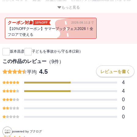
のハイライト、検索、辞書の参照、引用などの機能が使用できませ
ん。
もっと見る
パンやすりおろしりんごで窒息したり。
クーポン対象
10%OFF
2026.08.11まで
窓やベランダから落ちたり、自宅のお風呂で溺れたり。
【10%OFFクーポン】サマーブックフェス2026！全
車の中で寝てると思ったら熱中症になっていたり。
フロアで使える
新刊通知
子どもの不慮の事故による死亡は、少子化の影響もあり、減少傾向
坂本昌彦
子どもを事故から守る本(2刷）
ではあるものの、今でも病気を含むすべての死因のなかで上位を占
めています。そして、不慮の事故による死者の過半数は4歳以下と、
この作品のレビュー
（
9
件）
低年齢であることもわかっています。
4.5
レビューを書く
平均
事故が起こる場所別でみると、もっとも多いのは家庭内で、全体の4
割を占めています。事故といえば家の外で起こるものと思いがちで
4
すが、そうとは限らないのです。
4
0
事故が報じられるたび、「ちゃんと見ていたの？」「目を離してた
0
んじゃない？」と保護者の責任を問う声も少なくないと思います。
ですが、子どもってびっくりするくらい俊敏に動きますよね。すぐ
0
に全力で追いかけたってなかなか追いつけないし、おとなが思って
いる以上に知恵も働く。
powered by ブクログ
加えて、保護者のわたしたちには育児以外に仕事も家事もある。ト