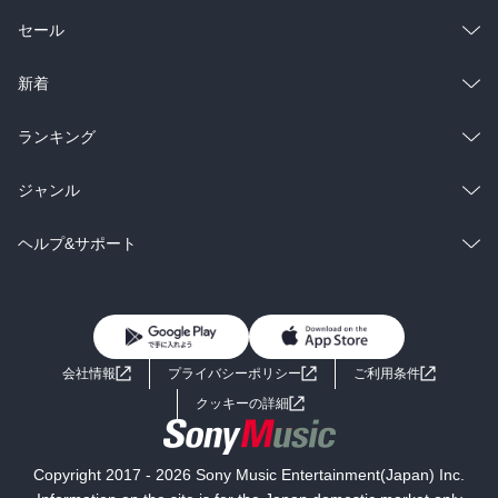
総合
コミック
セール
ラノベ
小説
総合
コミック
新着
雑誌・グラビア
ビジネス・実用
ラノベ
小説
総合
コミック
ランキング
BL・TL
雑誌・グラビア
ビジネス・実用
ラノベ
小説
総合
コミック
ジャンル
BL・TL
雑誌・グラビア
ビジネス・実用
ラノベ
小説
コミック
男性コミック
ヘルプ&サポート
BL・TL
雑誌・グラビア
ビジネス・実用
女性コミック
コミック誌
初めての方へ
ヘルプ
BL・TL
ライトノベル
男子向けラノベ
よくあるご質問
お問い合わせ
会社情報
プライバシーポリシー
ご利用条件
女子向けラノベ
小説
利用規約
クッキーの詳細
国内小説
海外小説
Copyright 2017 - 2026 Sony Music Entertainment(Japan) Inc.
ミステリー
SF