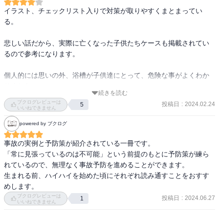
イレにも行くし、お風呂にも入る。寝る時間も必要。
イラスト、チェックリスト入りで対策が取りやすくまとまってい
そう、どんなにがんばっても、子どもから24時間一瞬たりとも目を
る。

離さずにいることなんて不可能なんです。
だからこそ、日頃からの対策が大切。
悲しい話だから、実際に亡くなった子供たちケースも掲載されてい
目は離れるものだという前提に立ち、見てないときがあっても、す
るので参考になります。

ぐに大きな事故につながらない対策をとってほしいのです。
個人的には思いの外、浴槽が子供達にとって、危険な事がよくわか
本書は、総合病院で小児救急を担当している著者が、保護者にむけ
りました。
続きを読む
てわかりやすく、家庭内での不慮の事故を予防するための内容をま
ブクログレビューは
とめました。
投稿日
:
2024.02.24
5
いいねできません
項目ごとに「なぜ危険なのか」「ケガをしたり、事故に遭ったとき
powered by ブクログ
の対応の仕方」「ケガや事故を防ぐためのポイント」「解説」で構
成しています。
事故の実例と予防策が紹介されている一冊です。

とくに「解説」では、事例とともに子どもを不慮の事故から守るた
「常に見張っているのは不可能」という前提のもとに予防策が練ら
めの具体的な方法や考え方をアドバイス。
れているので、無理なく事故予防を進めることができます。

「うちの子に限って」ではなく「もしかしたらうちの子にも」と自
生まれる前、ハイハイを始めた頃にそれぞれ読み通すことをおすす
分ごととして捉え、「まさか！」「こんなことをするなんて！」と
めします。
ならないように、日頃から意識できるようにしましょう。
ブクログレビューは
投稿日
:
2024.06.27
1
いいねできません
著者について