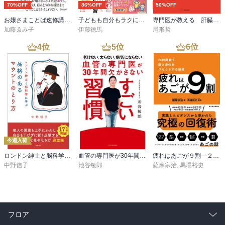
70%OFF
86%OFF
50%OFF
お嬢さまことば速修講座 改訂版
子どもも自分もラクになる どならない練習＋どならない叱り方【2冊合本版】
専門医が教える 肝臓から脂肪を落とす7日間実践レシピ
加藤ゑみ子
伊藤徳馬
尾形哲
4
位
5
位
6
位
今週入荷
ロンドン紳士と脳科学に学ぶ 品格のあるマウントのとり方
血管の専門医が30年間欠かさない すごい習慣
疲れはあごが９割―２４時間戦う脳と身体をリセットする技術
中野信子
池谷敏郎
薩摩宗治
,
馬場裕史
フロア