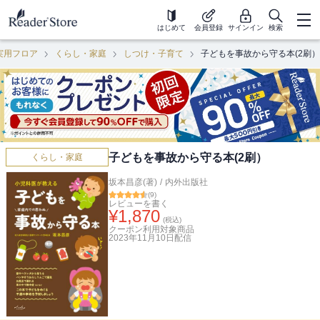
はじめて
会員登録
サインイン
検索
実用フロア
くらし・家庭
しつけ・子育て
子どもを事故から守る本(2刷）
子どもを事故から守る本(2刷）
くらし・家庭
坂本昌彦(著)
/
内外出版社
(
9
)
レビューを書く
¥
1,870
(税込)
クーポン利用対象商品
2023年11月10日
配信