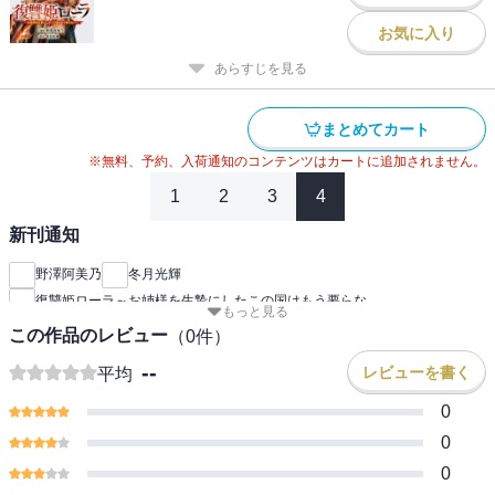
お気に入り
あらすじを見る
まとめてカート
※無料、予約、入荷通知のコンテンツはカートに追加されません。
1
2
3
4
新刊通知
野澤阿美乃
冬月光輝
復讐姫ローラ～お姉様を生贄にしたこの国はもう要らな
もっと見る
この作品のレビュー
（
0
件）
--
レビューを書く
平均
0
0
0