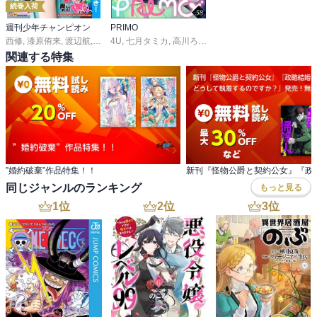
続巻入荷
週刊少年チャンピオン
PRIMO
西修
,
漆原侑来
,
渡辺航
,
田中優吏
4U
,
七月タミカ
,
安部真弘
,
,
こうし
高川ろす
,
うらのりつ
,
朱野りりん
,
川村拓
,
オイナツ
,
板垣巴留
,
へや
,
,
関連する特集
”婚約破棄”作品特集！！
同じジャンルのランキング
もっと見る
1
位
2
位
3
位