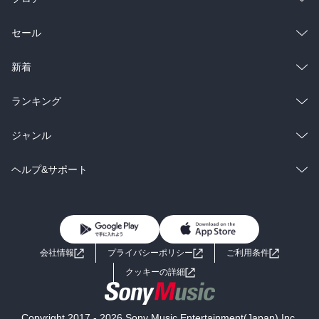
総合
コミック
セール
ラノベ
小説
総合
コミック
新着
雑誌・グラビア
ビジネス・実用
ラノベ
小説
総合
コミック
ランキング
BL・TL
雑誌・グラビア
ビジネス・実用
ラノベ
小説
総合
コミック
ジャンル
BL・TL
雑誌・グラビア
ビジネス・実用
ラノベ
小説
コミック
男性コミック
ヘルプ&サポート
BL・TL
雑誌・グラビア
ビジネス・実用
女性コミック
コミック誌
初めての方へ
ヘルプ
BL・TL
ライトノベル
男子向けラノベ
よくあるご質問
お問い合わせ
会社情報
プライバシーポリシー
ご利用条件
女子向けラノベ
小説
利用規約
クッキーの詳細
国内小説
海外小説
Copyright 2017 - 2026 Sony Music Entertainment(Japan) Inc.