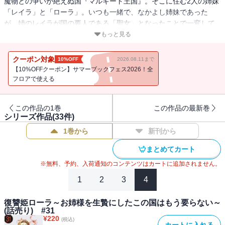
魔物との争いが絶えぬ国『マルキード王国』。そこに住む2人の姉妹
「レイラ」と「ローラ」。いつも一緒で、なかよし姉妹であった
が、姉のレイラが国の要人である「聖女」となったことで一変して
しまう。貴族の謀略により2人の愛は引き裂かれる――。極悪貴族に
もっと見る
引き裂かれた姉妹の平穏――最愛の姉を取り戻す超弩級・復讐譚!!
クーポン対象
10%OFF
2026.08.11まで
【10%OFFクーポン】サマーブックフェス2026！全
フロアで使える
この作品の1巻
この作品の最新巻
シリーズ作品(
33
件)
1巻から
新刊から
まとめてカート
※無料、予約、入荷通知のコンテンツはカートに追加されません。
1
2
3
4
復讐姫ローラ～お姉様を生贄にしたこの国はもう要らない～
(話売り) #31
¥
220
(税込)
カートに入れる