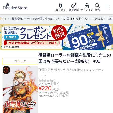
はじめて
会員登録
サインイン
検索
り)
復讐姫ローラ～お姉様を生贄にしたこの国はもう要らない～(話売り) #31
復讐姫ローラ～お姉様を生贄にしたこの
国はもう要らない～(話売り) #31
コミック
野澤阿美乃(漫画)
,
冬月光輝(原作)
/
チャンピオン
BUZZ
(
0
)
レビューを書く
¥
220
(税込)
クーポン利用対象商品
2026年05月07日
配信