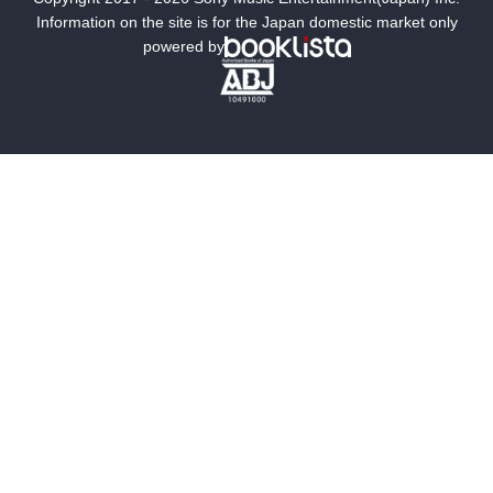
ミステリー
SF
Information on the site is for the Japan domestic market only
powered by
歴史・時代小説
文学
雑誌
グラビア写真集
ボーイズラブ
ティーンズラブ
人文・思想・歴史
社会・政治・法律
ビジネス・経済
サイエンス・テクノロジー
コンピュータ・情報
くらし・家庭
料理・酒
ファッション・美容・ダイエット
ホビー&カルチャー
スポーツ・アウトドア
地図・ガイド
エンターテイメント