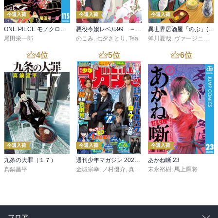
今週入荷
今週入荷
今週入荷
ONE PIECE モノクロ版 115
悪役令嬢レベル99 ～私は裏ボスですが魔王ではありません～ その６
異世界居酒屋「のぶ」(22)
尾田栄一郎
のこみ
,
七夕さとり
,
Tea
蝉川夏哉
,
ヴァージニア二等兵
4
位
5
位
6
位
今週入荷
今週入荷
今週入荷
九条の大罪（１７）
週刊少年マガジン 2026年36・37号[2026年8月5日発売]
あかね噺 23
真鍋昌平
金城宗幸
,
ノ村優介
,
真島ヒロ
末永裕樹
,
宮島礼吏
,
馬上鷹将
,
新川直司
,
久
フロア