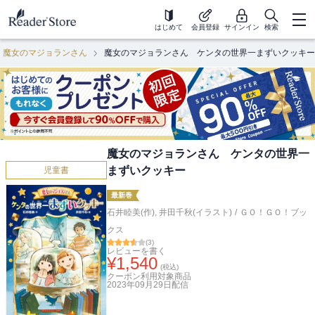
はじめて
会員登録
サインイン
検索
魔女のマジョランさん
魔女のマジョランさん ケンタの世界一まずいクッキー
魔女のマジョランさん ケンタの世界一
まずいクッキー
児童書
最新巻
石井睦美(作)
,
井田千秋(イラスト)
/
ＧＯ！ＧＯ！ブッ
クス
(
3
)
レビューを書く
¥
1,540
(税込)
クーポン利用対象商品
2023年09月29日
配信