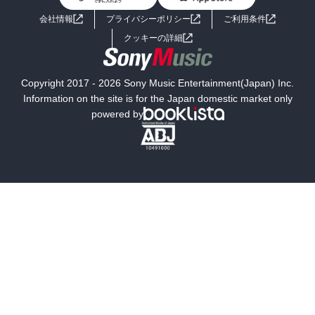
ライトノベル
男子向けラノベ
よくあるご質問
お問い合わせ
会社情報
プライバシーポリシー
ご利用条件
女子向けラノベ
小説
利用規約
クッキーの詳細
国内小説
海外小説
Copyright 2017 - 2026 Sony Music Entertainment(Japan) Inc.
ミステリー
SF
Information on the site is for the Japan domestic market only
powered by
歴史・時代小説
文学
雑誌
グラビア写真集
ボーイズラブ
ティーンズラブ
人文・思想・歴史
社会・政治・法律
ビジネス・経済
サイエンス・テクノロジー
コンピュータ・情報
くらし・家庭