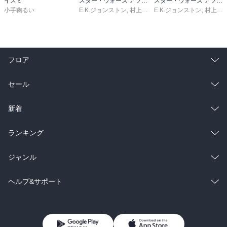
イズミ
スター・ウォーズ アソーカ 下
スター・ウォーズ アソーカ 上
小手鞠るい
E.K.ジョンストン
,
村上清幸
E.K.ジョンストン
,
村上清幸
フロア
総合
コミック
セール
ラノベ
小説
総合
コミック
新着
雑誌・グラビア
ビジネス・実用
ラノベ
小説
総合
コミック
ランキング
BL・TL
雑誌・グラビア
ビジネス・実用
ラノベ
小説
総合
コミック
ジャンル
BL・TL
雑誌・グラビア
ビジネス・実用
ラノベ
小説
コミック
男性コミック
ヘルプ&サポート
BL・TL
雑誌・グラビア
ビジネス・実用
女性コミック
コミック誌
初めての方へ
ヘルプ
BL・TL