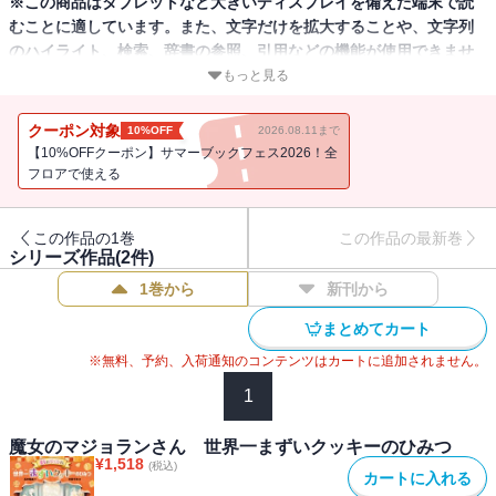
※この商品はタブレットなど大きいディスプレイを備えた端末で読
むことに適しています。また、文字だけを拡大することや、文字列
のハイライト、検索、辞書の参照、引用などの機能が使用できませ
ん。
もっと見る
クッキー屋さんのマジョランさんは、実は魔女。お店のお試しクッ
クーポン対象
10%OFF
2026.08.11まで
キーは、心が弱っている子が食べると、まずいと感じる魔法のクッ
【10%OFFクーポン】サマーブックフェス2026！全
キーです。ある日、お店にケンタという子がやってきて、まずいお
フロアで使える
試しクッキーを食べます。ケンタはうそつきケンタと呼ばれ続け、
心の傷を深めていました。マジョランさんは、ケンタをふしぎな
この作品の1巻
この作品の最新巻
「夜の子ども部屋」へつれていきます。わくわくする物語の中に子
シリーズ作品(
2
件)
どもの心の問題と成長を描いたファンタジー！
1巻から
新刊から
まとめてカート
※無料、予約、入荷通知のコンテンツはカートに追加されません。
1
魔女のマジョランさん 世界一まずいクッキーのひみつ
¥
1,518
(税込)
カートに入れる