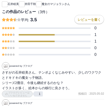
石井睦美
井田千秋
魔女のマジョランさん
この作品のレビュー
（
3
件）
3.5
レビューを書く
平均
0
1
1
0
0
powered by ブクログ
さすがの石井睦美さん、テンポよくなじみやすい、少しのワクワク
とドキドキの魔女っ子物語。

シリーズ2冊目、今後も継続するのかな？

イラストが多く、絵本からの移行に良さそう。
ブクログレビューは
投稿日
:
2025.05.02
1
いいねできません
powered by ブクログ