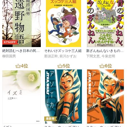
67%OFF
絶対読むべき日本の民話 遠野物語
それいけズッコケ三人組
新ざんねんないきもの事典 昔のざんねん、今のざんねん
柳田国男
那須正幹
,
前川かずお
下間文恵
,
今泉忠明
4
位
5
位
6
位
最新巻