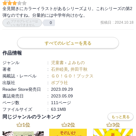
全見開きにカラーイラストがあるシリーズより。これシリーズの第2
弾なのですね。分量的には中学年向けかな。
ブクログレビューは
投稿日
:
2024.10.18
0
いいねできません
すべてのレビューを見る
作品情報
ジャンル
:
児童書
-
よみもの
著者
:
石井睦美
,
井田千秋
掲載誌・レーベル
:
ＧＯ！ＧＯ！ブックス
出版社
:
ポプラ社
Reader Store発売日
:
2023.09.29
書誌発売日
:
2023.05.09
ページ数
:
111ページ
ファイルサイズ
:
63.1MB
同じジャンルのランキング
もっと見る
1
位
2
位
3
位