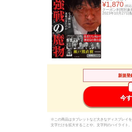
¥
1,870
(税込
クーポン利用対象
2023年10月27日
新規登
今す
※この商品はタブレットなど大きなディスプレイを
文字だけを拡大することや、文字列のハイライト、