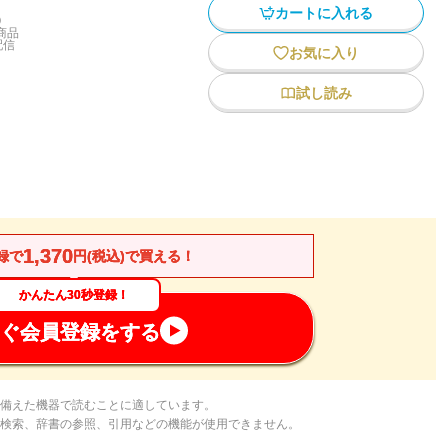
カートに入れる
)
商品
配信
お気に入り
試し読み
1,370
録で
円(税込)で買える！
かんたん30秒登録！
ぐ会員登録をする
備えた機器で読むことに適しています。
検索、辞書の参照、引用などの機能が使用できません。