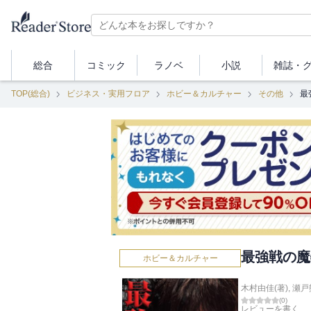
総合
コミック
ラノベ
小説
雑誌・
TOP(総合)
ビジネス・実用フロア
ホビー＆カルチャー
その他
最
最強戦の魔
ホビー＆カルチャー
木村由佳(著)
,
瀬戸
(
0
)
レビューを書く