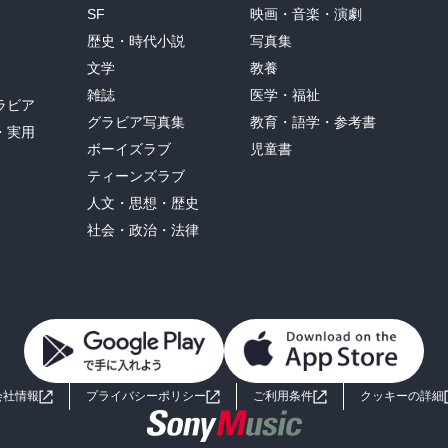
SF
映画・音楽・演劇
歴史・時代小説
写真集
文学
教養
雑誌
医学・福祉
ラビア
グラビア写真集
教育・語学・参考書
・実用
ボーイズラブ
児童書
ティーンズラブ
人文・思想・歴史
社会・政治・法律
会社情報
プライバシーポリシー
ご利用条件
クッキーの詳細