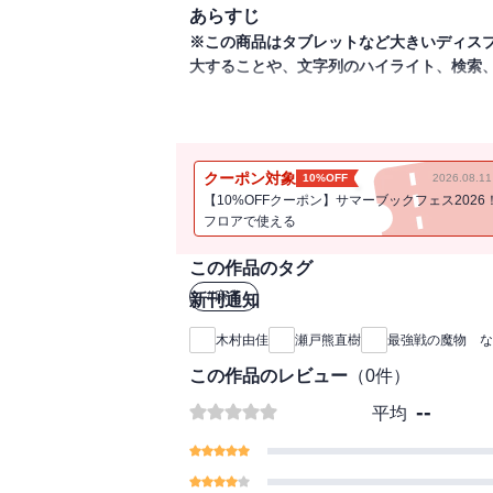
あらすじ
※この商品はタブレットなど大きいディス
大することや、文字列のハイライト、検索
日本最大規模の麻雀大会、麻雀最強戦にお
なぜこの偉業がなったのか?それはたまたま
それを瀬戸熊に敗れた者たちにインタビュ
クーポン対象
10%OFF
2026.08.
戸熊の会話を読むことで、麻雀とは?最強戦
【10%OFFクーポン】サマーブックフェス2026
インタビューメンバー
フロアで使える
長村大、井出洋介、宮内こずえ、一瀬由梨
この作品のタグ
#
麻雀
新刊通知
木村由佳
瀬戸熊直樹
最強戦の魔物 な
この作品のレビュー
（
0
件）
--
平均