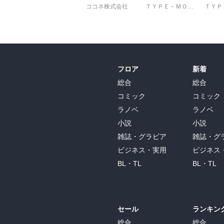
ココネ株式会社
ＴＹＰＥ－ＭＯＯＮ
フロア
新着
総合
総合
コミック
コミック
ラノベ
ラノベ
小説
小説
雑誌・グラビア
雑誌・グ
ビジネス・実用
ビジネス
BL・TL
BL・TL
セール
ランキン
総合
総合