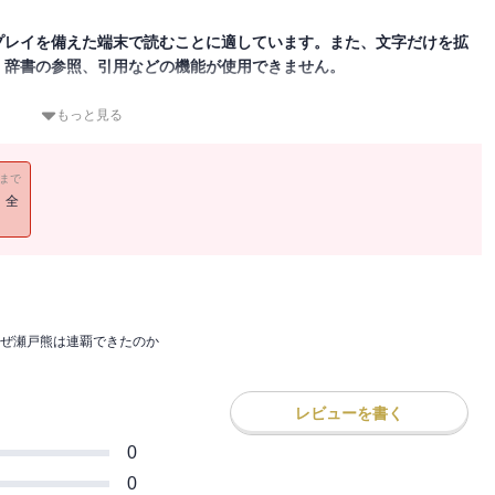
プレイを備えた端末で読むことに適しています。また、文字だけを拡
、辞書の参照、引用などの機能が使用できません。
いて連覇を成し遂げた瀬戸熊直樹にスポットを当てた書籍。
もっと見る
なのか?
ー形式で質問。さらにそれへの瀬戸熊の返答もすべて掲載。彼らと瀬
11まで
とは?そしてそこにすむ魔物とは? その影が見える。
！全
、多井隆晴、伊藤優孝、内田みこ、岡崎涼太、前原雄大、黒沢咲
ぜ瀬戸熊は連覇できたのか
レビューを書く
0
0