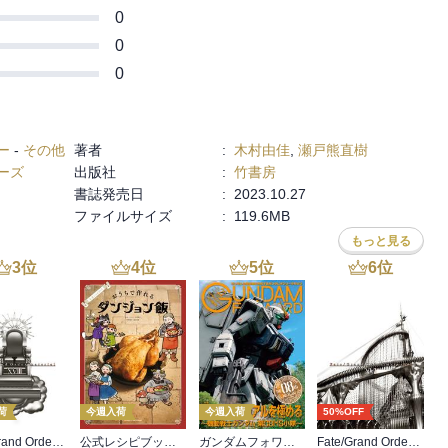
0
0
0
ー
-
その他
著者
:
木村由佳
,
瀬戸熊直樹
ーズ
出版社
:
竹書房
書誌発売日
:
2023.10.27
ファイルサイズ
:
119.6MB
もっと見る
3
位
4
位
5
位
6
位
荷
今週入荷
今週入荷
50%OFF
Fate/Grand Order material XVIII
公式レシピブック おうちで作れるダンジョン飯
ガンダムフォワードVol.22
Fate/Grand Order material XVI