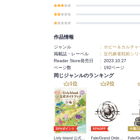
作品情報
ジャンル
:
ホビー＆カルチャ
掲載誌・レーベル
:
近代麻雀戦術シリ
Reader Store発売日
:
2023.10.27
ページ数
:
192ページ
同じジャンルのランキング
1
位
2
位
20%ポイント
93%OFF
今週入
Livly Island 公式ガイドブック４ 心が重なるリヴリーの世界【プロダクトコード付き】
Fate/Grand Order material I