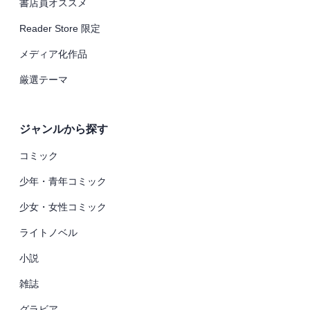
書店員オススメ
Reader Store 限定
メディア化作品
厳選テーマ
ジャンルから探す
コミック
少年・青年コミック
少女・女性コミック
ライトノベル
小説
雑誌
グラビア