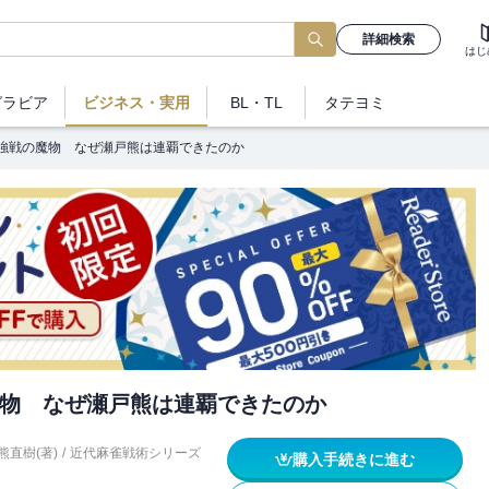
詳細検索
はじ
グラビア
ビジネス
・実用
BL・TL
タテヨミ
強戦の魔物 なぜ瀬戸熊は連覇できたのか
物 なぜ瀬戸熊は連覇できたのか
熊直樹(著)
/
近代麻雀戦術シリーズ
購入手続きに進む