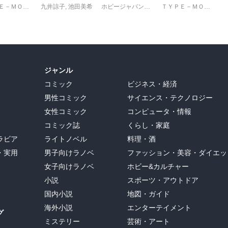
ＴＹＰＥ－ＭＯＯＮ
九井諒子
,
池田美希
ホビージャパン編集部
ＴＹＰＥ－ＭＯＯＮ
ジャンル
コミック
ビジネス・経済
男性コミック
サイエンス・テクノロジー
女性コミック
コンピュータ・情報
コミック誌
くらし・家庭
ラビア
ライトノベル
料理・酒
・実用
男子向けラノベ
ファッション・美容・ダイエッ
女子向けラノベ
ホビー&カルチャー
小説
スポーツ・アウトドア
国内小説
地図・ガイド
海外小説
エンターテイメント
グ
ミステリー
芸術・アート