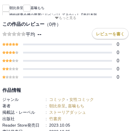
朝比奈呈
嘉噛もち
婚約破棄令嬢の華麗にリベンジしてみたい！【単行本版
もっと見る
この作品のレビュー
（
0
件）
--
レビューを書く
平均
0
0
0
0
0
作品情報
ジャンル
:
コミック
-
女性コミック
著者
:
朝比奈呈
,
嘉噛もち
掲載誌・レーベル
:
ストーリアダッシュ
出版社
:
竹書房
Reader Store発売日
:
2023.10.05