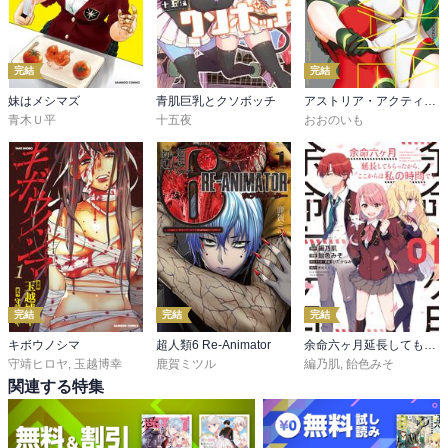
完結
完結
妹はメシマズ
青肌巨乳とクソボッチ
アストリア・アクティベート ─Astoria Activate─
青木Ｕ平
十五夜
おおのいも
完結
完結
完結
キボウノシマ
超人類6 Re-Animator
余命六ヶ月延長してもらったから、ここからは私の時間です
守靖ヒロヤ
,
玉越博幸
鹿賀ミツル
編乃肌
,
飴色みそ
関連する特集