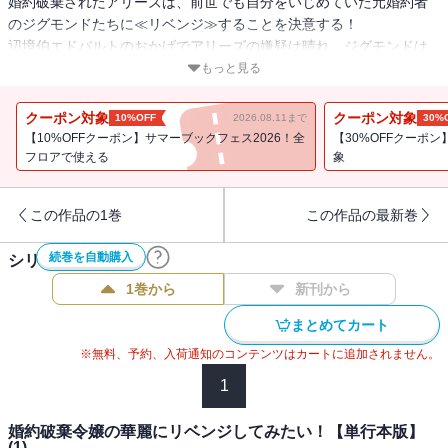
婚約破棄されたアリーズは、前世でも自分をいじめていた元婚約者
のジグモンドたちに≪リベンジ≫することを決意する！
辺境伯エドバルトのおかげでアリーズの嫌疑は晴れ、ジグモンドは
投獄処分に。
もっと見る
しかしギタ王国の王女フロアが暗躍し、アリーズは暗殺者から命を
狙われる―――。
クーポン対象
クーポン対象
10%OFF
2026.08.11まで
30%
危機を乗り越え、運命の彼からついに告白・・・！？激動のリベン
【10%OFFクーポン】サマーブックフェス2026！全
【30%OFFクーポン
ジ・ファンタジー第3巻！！！
フロアで使える
象
★単行本カバー下画像収録★
電子版は連載時のカラーを収録しております！
この作品の1巻
この作品の最新巻
続巻を自動購入
シリーズ作品(
4
件)
1巻から
新刊から
まとめてカート
※無料、予約、入荷通知のコンテンツはカートに追加されません。
1
婚約破棄令嬢の華麗にリベンジしてみたい！【単行本版】
(1)