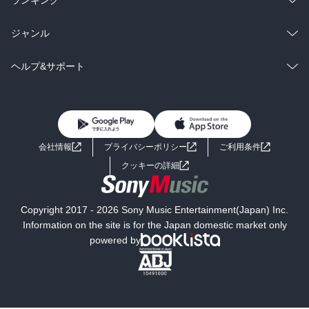
BL・TL
雑誌・グラビア
ビジネス・実用
ラノベ
小説
総合
コミック
ジャンル
BL・TL
雑誌・グラビア
ビジネス・実用
ラノベ
小説
コミック
男性コミック
ヘルプ&サポート
BL・TL
雑誌・グラビア
ビジネス・実用
女性コミック
コミック誌
初めての方へ
ヘルプ
BL・TL
ライトノベル
男子向けラノベ
よくあるご質問
お問い合わせ
会社情報
プライバシーポリシー
ご利用条件
女子向けラノベ
小説
利用規約
クッキーの詳細
国内小説
海外小説
Copyright 2017 - 2026 Sony Music Entertainment(Japan) Inc.
ミステリー
SF
Information on the site is for the Japan domestic market only
powered by
歴史・時代小説
文学
雑誌
グラビア写真集