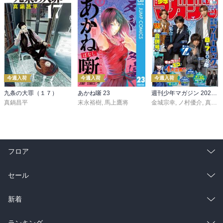
今週入荷
今週入荷
今週入荷
九条の大罪（１７）
あかね噺 23
週刊少年マガジン 2026年36・37号[2026年8月5日発売]
真鍋昌平
末永裕樹
,
馬上鷹将
金城宗幸
,
ノ村優介
,
真島ヒロ
フロア
総合
コミック
セール
ラノベ
小説
総合
コミック
新着
雑誌・グラビア
ビジネス・実用
ラノベ
小説
総合
コミック
ランキング