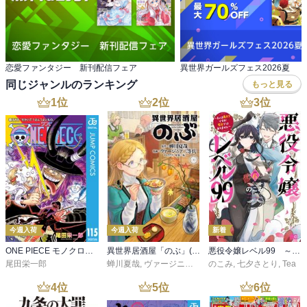
恋愛ファンタジー 新刊配信フェア
異世界ガールズフェス2026夏
同じジャンルのランキング
もっと見る
1
位
2
位
3
位
今週入荷
今週入荷
新着
ONE PIECE モノクロ版 115
異世界居酒屋「のぶ」(22)
悪役令嬢レベル99 ～私は裏ボスですが魔王ではありません～ その６
尾田栄一郎
蝉川夏哉
,
ヴァージニア二等兵
のこみ
,
転
,
七夕さとり
,
Tea
4
位
5
位
6
位