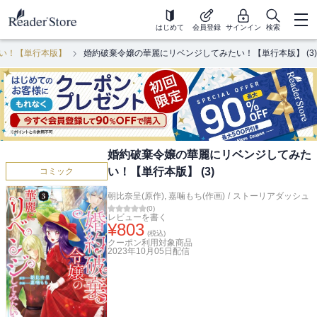
はじめて
会員登録
サインイン
検索
い！【単行本版】
婚約破棄令嬢の華麗にリベンジしてみたい！【単行本版】 (3)
婚約破棄令嬢の華麗にリベンジしてみた
い！【単行本版】 (3)
コミック
朝比奈呈(原作)
,
嘉噛もち(作画)
/
ストーリアダッシュ
(
0
)
レビューを書く
¥
803
(税込)
クーポン利用対象商品
2023年10月05日
配信