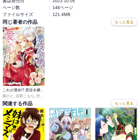
書誌発売日
:
2023.10.05
ページ数
:
146ページ
ファイルサイズ
:
121.4MB
同じ著者の作品
もっと見る
これが運命!? 悪役令嬢は愛されルートに入りました！アンソロジーコミック
榎のと
,
百餅こもち
,
空路恵
,
嘉噛もち
,
新島なるい
,
来須みかん
,
田中冥土
,
春井環二
関連する作品
もっと見る